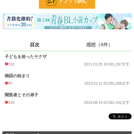
アプリで読む
お気に入り
403
24h.ポイント
14 pt
文字数
3,875
更新日時
2023.06.14 03:58
目次
感想（4件）
初回公開日時
2020.10.27 00:39
子どもを拾ったヤクザ
週間ポイント
98 pt (34,656 位)
116
2021.01.05 18:00
1,267文字
月間ポイント
659 pt (30,303 位)
物語の始まり
年間ポイント
9,966 pt (31,418 位)
97
2023.01.11 02:09
1,266文字
累計ポイント
127,219 pt (26,401 位)
闇医者とその弟子
140
2023.06.14 03:58
1,342文字