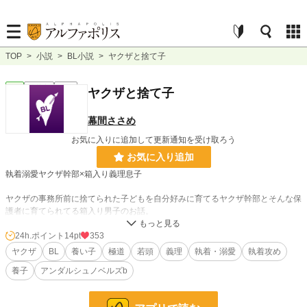
TOP
>
小説
>
BL小説
>
ヤクザと捨て子
BL
連載中
長編
ヤクザと捨て子
幕間ささめ
お気に入りに追加して更新通知を受け取ろう
お気に入り追加
執着溺愛ヤクザ幹部×箱入り義理息子
ヤクザの事務所前に捨てられた子どもを自分好みに育てるヤクザ幹部とそんな保
護者に育てられてる箱入り男子のお話。
ヤクザは頭の切れる爽やかな風貌の腹黒紳士。息子は細身の美男子の空回り全力
24h.ポイント
14pt
353
少年。
ヤクザ
BL
養い子
極道
若頭
義理
執着・溺愛
執着攻め
養子
アンダルシュノベルズb
小説
31,898 位 / 228,944 件
BL
8,373 位 / 31,453 件