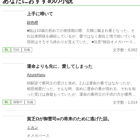
あなたにおすすめの小説
上手に啼いて
紺色橙
■聡は10歳の初めての発情期の際、大輝に噛まれ番となった。そ
れ以来関係を継続しているが、愛ではなく都合と情で続いている
現状はそろそろ終わりが見えていた。 ■注意*独自オメガバース設
定。■『それは愛か本能か』と同じ世界設定です。関係は一切な
文字数：9,082
BL
完結
短編
し。
運命よりも先に、愛してしまった
AzureHaru
幼馴染で番同士の受けと攻め。2人は運命の番ではなかったが、
相思相愛だった。そんな時、攻めに運命の番が現れる。それを知
った受けは身籠もっていたが、運命の番同士の子供の方が優秀な
者が生まれることも知っており、身を引く事を決め姿を消す。 し
文字数：1,014
BL
連載中
短編
かし、攻めと運命の番の相手にはそれぞれに別の愛する人がいる
事をしり、 2人は運命の番としてではなく、友人として付き合っ
ていけたらと話し合ってわかれた。 その後、攻めは受けが勘違い
貧乏Ωが御曹司αの将来のために逃げた話。
していなくなってしまったことを両親達から聞かされるのであっ
ミカン
た。
オメガバース