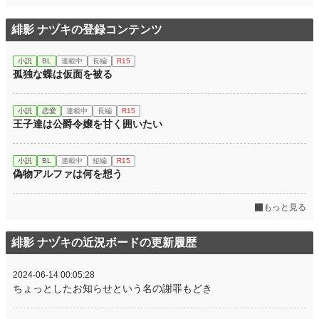
緋影 ナヅキの登録コンテンツ
小説
BL
連載中
長編
R15
孤独な蝶は仮面を被る
小説
恋愛
連載中
長編
R15
王子達は公爵令嬢を甘く囲いたい
小説
BL
連載中
短編
R15
偽物アルファは何を想う
もっと見る
緋影 ナヅキの近況ボードの更新履歴
2024-06-14 00:05:28
ちょっとしたお知らせという名の謝罪もどき