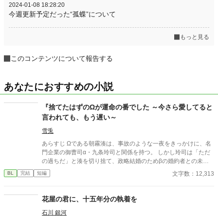
2024-01-08 18:28:20
今週更新予定だった“孤蝶”について
もっと見る
このコンテンツについて報告する
あなたにおすすめの小説
『捨てたはずのΩが運命の番でした ～今さら愛してると
言われても、もう遅い～
雪兎
あらすじ Ωである朝霧湊は、事故のような一夜をきっかけに、名
門企業の御曹司α・九条玲司と関係を持つ。 しかし玲司は「ただ
の過ちだ」と湊を切り捨て、政略結婚のためβの婚約者との未来
を選んだ。 深く傷ついた湊は、彼の前から姿を消す。 数か月後―
文字数：12,313
BL
完結
短編
―。 湊の身体は、これまで誰も知らなかった希少な『遅咲きΩ』
として覚醒する。 その瞬間、玲司は初めて湊こそが運命の番だっ
たと知る。 「戻ってきてくれ」 今さら必死に追いかけてくる玲
花屋の君に、十五年分の執着を
司。 だが湊の隣には、自分を支え続けてくれた医師のα・神崎伊
石川 銀河
織がいた。 「あなたは俺を捨てたでしょう」 後悔に苦しむα、執