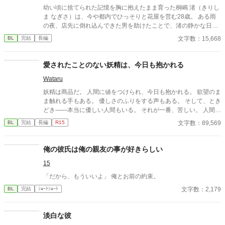
着する第二のα、そして希少Ωを巡る陰謀。 もう二度と傷つきた
幼い頃に捨てられた記憶を胸に抱えたまま育った桐嶋 渚（きりし
くないΩが最後に選ぶ相手とは――。 捨てた側の後悔と執着が加
ま なぎさ）は、今や都内でひっそりと花屋を営む28歳。 ある雨
速する、すれ違いオメガバースBL。
の夜、店先に倒れ込んできた男を助けたことで、渚の静かな日常
は一変する。 男の名は、柊 一颯（ひいらぎ かずさ）。誰もが知
文字数：15,668
BL
完結
長編
る大企業グループの御曹司にして、冷徹な眼差しで知られる若き
実業家。 接点などあるはずのない二人。なのに一颯は気づいてい
た――十五年以上前から、ずっと。
愛されたことのない妖精は、今日も抱かれる
Wataru
妖精は商品だ。 人間に値をつけられ、今日も抱かれる。 欲望のま
ま触れる手もある。 優しさのふりをする声もある。 そして、とき
どき――本当に優しい人間もいる。 それが一番、苦しい。 人間に
消費されることには慣れている。 傷つくことにも。 それでも恋を
文字数：89,569
BL
完結
長編
R15
してしまう。 抱かれなくてもいい。 選ばれなくてもいい。 ただ
一度だけ、 「お前がいい」と言われたかった。 優しさが刃にな
る、 檻の中の妖精たちの切ないBL短編集。
俺の彼氏は俺の親友の事が好きらしい
15
「だから、もういいよ」 俺とお前の約束。
文字数：2,179
BL
完結
ｼｮｰﾄｼｮｰﾄ
淡白な彼