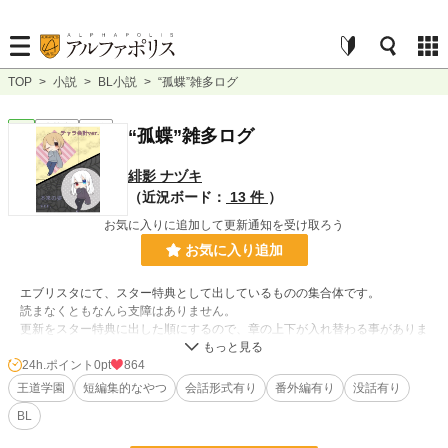
TOP
>
小説
>
BL小説
>
“孤蝶”雑多ログ
BL
連載中
短編
“孤蝶”雑多ログ
緋影 ナヅキ
（近況ボード：
13 件
）
お気に入りに追加して更新通知を受け取ろう
お気に入り追加
エブリスタにて、スター特典として出しているものの集合体です。
読まなくともなんら支障はありません。
更新をスター特典に出した順にするので、章の上下が入れ替わる事がありま
す。ご了承下さい。
24h.ポイント
0pt
864
♢内容♢
王道学園
短編集的なやつ
会話形式有り
番外編有り
没話有り
【登場人物設定集】※随時更新
BL
【華織学園案内紙】
【真琴の春休み(1年)】※未完