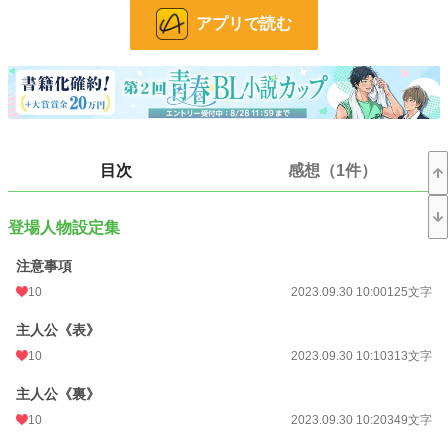
【ロイヤル3人組、とある日の会話】
アプリで読む
【没話集】
【腐男子ズと騎士クンのカオスな休日】※一応完結済
【羽をもがれた蝶は】※完結済
＊表紙は したののキャラメーカー で作成したものを加工して作者が作ったもの
です。つまり、ある意味二次創作です(多分違う)
小説
228,726 位 / 228,726 件
目次
感想（1件）
BL
31,408 位 / 31,408 件
登場人物設定集
お気に入り
46
24h.ポイント
0 pt
注意事項
10
2023.09.30 10:00
125文字
文字数
52,911
主人公《表》
更新日時
2025.09.16 10:00
10
2023.09.30 10:10
313文字
初回公開日時
2023.09.24 10:00
主人公《裏》
週間ポイント
21 pt (62,459 位)
10
2023.09.30 10:20
349文字
月間ポイント
133 pt (59,781 位)