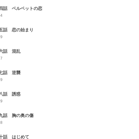
四話 ベルベットの恋
44
五話 恋の始まり
39
六話 混乱
27
七話 逆襲
19
八話 誘惑
29
九話 胸の奥の傷
18
十話 はじめて