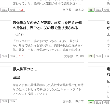
交わっていた。 性悪なお嬢様の命令で恋敵を泣く泣
悪
く殺りに行ったら逆にヤラれちゃった、ちょっとアホ
し
文字数：10,712
完結
短編
R15
BL
完結
短編
な子の話です。 （ムーンライトノベルにも掲載して
ス
います）
る
者
過保護な父の歪んだ愛着。旅立ちを控えた俺
て
の身体は、夜ごとに父の形で塗り潰される
中山(ほ)
北
「パックの中、僕の形になっちゃったね」 夢か現
冷
か。耳元で囁かれる甘い声と、内側を執拗に掻き回す
で
熱。翌朝、自室で目覚めたパックに、昨夜の記憶はな
て
い。ただ、疼くような下腹部の熱だけが残っていた。
歳
文字数：2,509
完結
短編
R18
BL
完結
長編
相談しようと向かった相手こそが、自分を侵食してい
て
る張本人だとも知らずに、パックは父の部屋の扉を開
冷
く。 このお話はムーンライトでも投稿してます〜
に
獣人将軍のヒモ
命だ。 四歳であ
の
kouta
な
レ
巻き込まれて異世界移転した高校生が異世界でお金持
ってし
「
ちの獣人に飼われて幸せになるお話 ※ムーンライト
も
口
ノベルにも投稿しています
こ
と
得しよう
下
文字数：10,072
完結
短編
BL
完結
長編
の
竜
きてーー