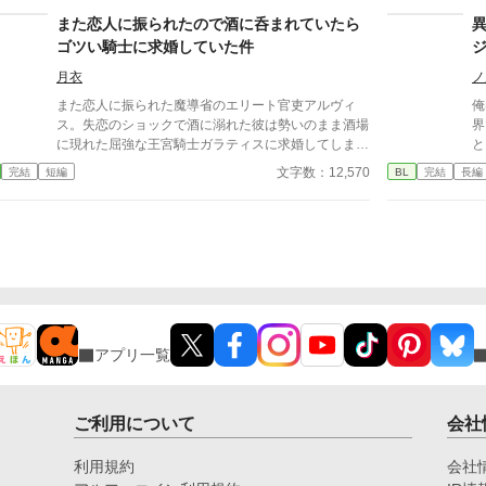
か
また恋人に振られたので酒に呑まれていたら
逃
ゴツい騎士に求婚していた件
の
月衣
ノ
また恋人に振られた魔導省のエリート官吏アルヴィ
俺
ス。失恋のショックで酒に溺れた彼は勢いのまま酒場
界
に現れた屈強な王宮騎士ガラティスに求婚してしま
と
う。 翌朝すべての記憶を保持したまま絶望するアル
こ
文字数：12,570
完結
短編
BL
完結
長編
ヴィスだったが当のガラティスはなぜか本気だった。
け
「安心しろ。俺は誠実な男だ。一度決めたことは覆さ
ん
ない」 逃げようとするエリート魔導師と絶対に逃が
さ
さない最強騎士 貢ぎ体質な男が捕まる強制恋愛コメ
話
ディのつもりです！！
ズ
アプリ一覧
ご利用について
会社
利用規約
会社