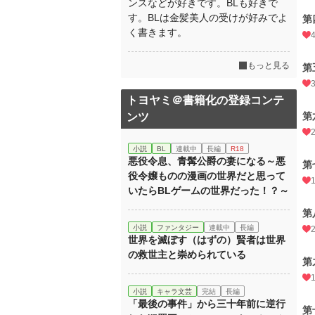
ンスなどが好きです。BLも好きで
す。BLは金髪美人の受けが好みでよ
第
く書きます。
もっと見る
第
トヨヤミ＠書籍化の登録コンテ
第
ンツ
小説
BL
連載中
長編
R18
悪役令息、青髯公爵の妻になる～悪
第
役令嬢ものの漫画の世界だと思って
いたらBLゲームの世界だった！？～
第
小説
ファンタジー
連載中
長編
世界を滅ぼす（はずの）賢者は世界
の救世主と崇められている
第
小説
キャラ文芸
完結
長編
「最後の事件」から三十年前に逆行
第