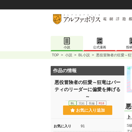
小説
公式漫画
投
TOP
>
小説
>
BL小説
>
悪役冒険者の狂愛～狂
作品の情報
悪役冒険者の狂愛～狂竜はパー
ティのリーダーに偏愛を捧げる
～
BL
完結
長編
R18
悪
お気に入り追加
ト
S
お気に入り
91
そ