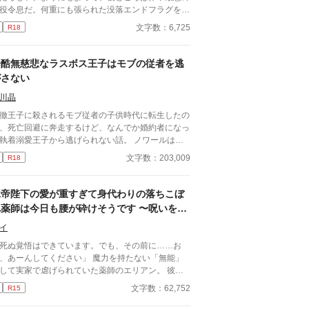
役令息だ。何重にも張られた没落エンドフラグをへ
折る日々……なんてまっぴらごめんなので、前世の
文字数：6,725
R18
キル（引きこもり）を最大限活用して平和を勝ち取
！ ……はずだったのだが、どういうわけか俺の従
が「坊ちゃんの足すべすべ～」なんて言い出し
冷酷無慈悲なラスボス王子はモブの従者を逃
！？
がさない
川晶
徹王子に殺されるモブ従者の子供時代に転生したの
、死亡回避に奔走するけど、なんでか婚約者になっ
執着溺愛王子から逃げられない話。 ノワールは四
のときに乙女ゲーム『花びらを恋の数だけ抱きしめ
文字数：203,009
R18
』の世界に転生したと気づいた。自分の役どころは
酷無慈悲なラスボス王子ネロディアスの従者。従者
なってしまうと十八歳でラスボス王子に殺される運
竜帝陛下の愛が重すぎて身代わりの落ちこぼ
る今はまだ従者ではない。 死亡回避
れ薬師は今日も腰が砕けそうです 〜呪いを解
ためネロディアスにみつからぬようにしていたが、
いたら一生離さないと宣言されました〜
ぜかうまくいかないし、その上婚約することにもな
イ
まった？？ 十八歳で死にたくないので、婚約
死ぬ覚悟はできています。でも、その前に……お
従者もごめんです。だけど家の事情で断れない。
、あーんしてください」 魔力を持たない「無能」
うなったら婚約も従者契約も撤回するよう王子を説
して実家で虐げられていた薬師のエリアン。 彼に
！ そう思ったノワールはなんとか策を練る
されたのは、触れるものすべてを焼き尽くす「死の
文字数：62,752
R15
だが、ネロディアスは撤回どころかもっと執着して
帝」ヴァレリウスへの、身代わりの婚姻だった。
！？ クールで理論派、ラスボスからなんと