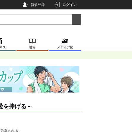
新規登録
ログイン
ネス
書籍
メディア化
愛を捧げる～
に強姦される。