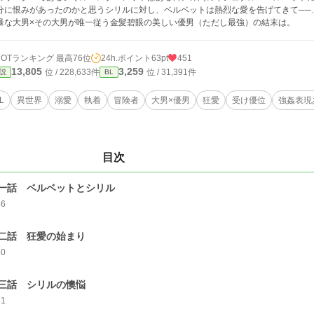
分に恨みがあったのかと思うシリルに対し、ベルベットは熱烈な愛を告げてきて──
暴な大男×その大男が唯一従う金髪碧眼の美しい優男（ただし最強）の結末は。
HOTランキング 最高76位
24h.ポイント
63pt
451
13,805
3,259
位 / 228,633件
位 / 31,391件
説
BL
L
異世界
溺愛
執着
冒険者
大男×優男
狂愛
受け優位
強姦表現
目次
一話 ベルベットとシリル
46
二話 狂愛の始まり
60
三話 シリルの懊悩
51