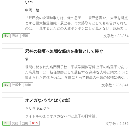
い〜
中岡 始
「辰巳会の次期跡取りは、俺の息子――辰巳悠真や」 大阪を拠点
とする巨大極道組織・辰巳会。その跡取りとして名を告げられた
のは、一見するとただの天然ボンボンにしか見えない、超絶美貌
の若き御曹司だった。 しかも、現役大学生である。 「え、あの子
文字数：33,864
BL
完結
長編
で大丈夫なんか……？」 幹部たちの不安をよそに、悠真は「ふわ
ふわ天然」な言動を繰り返しながらも、確実に辰巳会を掌握して
いく。 ――誰もが気づかないうちに。 専属護衛として選ばれたの
邪神の祭壇へ無垢な筋肉を生贄として捧ぐ
は、寡黙な武闘派No.1・久我陣。 「命に代えても、お守りしま
零
す」 そう誓った陣だったが、悠真の"ただの跡取り"とは思えない
鋭さに次第に気づき始める。 そして辰巳会の跡目争いが激化する
世間に秘された名門男子校・平坂学園体育科 空手の名選手であっ
中、敵対組織・六波羅会が悠真の命を狙い、抗争の火種が燻り始
た高尾雄一は、新任教師として赴任する 高潔な人格と鋼のように
める―― 「僕、舐められるの得意やねん」 敵の思惑をすべて見透
鍛えられた肉体 それは、学園にとって最高の生贄の候補に他なら
かし、逆に追い詰める悠真の冷徹な手腕。 その圧倒的な"跡取
なかった 至高の筋肉を持つ、精神を削られ意志をなくした青年を
文字数：236,341
BL
連載中
短編
り"としての覚醒を、誰よりも近くで見届けた陣は、次第に自分の
太古の神に捧げるため、“水”、“風”、“土”の信奉者達が暗躍する 意
心が揺れ動くのを感じていた。 それは忠誠か、それとも―― そし
志をなくし筋肉の操り人形と化した“デク” 消える教師 山奥の男子
て、悠真自身もまた「陣の存在が自分にとって何なのか」を考え
校で繰り広げられるダークファンタジー
オメガなパパとぼくの話
始める。 「僕、陣さんおらんと困る。それって、好きってことち
ゃう？」 最強の天然跡取り × 一途な忠誠心を貫く武闘派護衛。
キサラギムツキ
極道の世界で交差する、戦いと策謀、そして"特別"な感情。 これ
タイトルのままオメガなパパと息子の日常話。
は、跡取りが"覚醒"し、そして"恋を知る"物語。
文字数：2,236
BL
完結
短編
R15