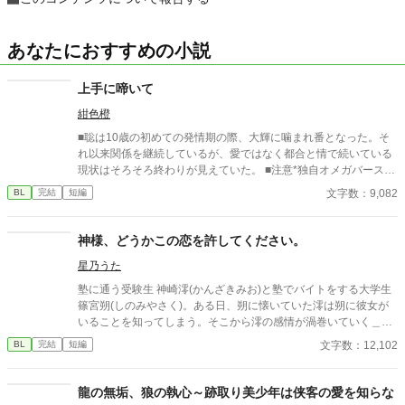
あなたにおすすめの小説
上手に啼いて
紺色橙
■聡は10歳の初めての発情期の際、大輝に噛まれ番となった。そ
れ以来関係を継続しているが、愛ではなく都合と情で続いている
現状はそろそろ終わりが見えていた。 ■注意*独自オメガバース設
定。■『それは愛か本能か』と同じ世界設定です。関係は一切な
文字数：9,082
BL
完結
短編
し。
神様、どうかこの恋を許してください。
星乃うた
塾に通う受験生 神崎澪(かんざきみお)と塾でバイトをする大学生
篠宮朔(しのみやさく)。ある日、朔に懐いていた澪は朔に彼女が
いることを知ってしまう。そこから澪の感情が渦巻いていく＿＿
＿＿＿＿＿＿
文字数：12,102
BL
完結
短編
龍の無垢、狼の執心～跡取り美少年は侠客の愛を知らな