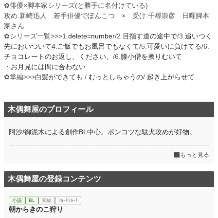
✿俳優×脚本家シリーズ(と勝手に名付けている)
攻め:新崎迅人 若手俳優でぽんこつ × 受け:千尋崇彦 日曜脚本
家さん
✿シリーズ一覧>>>1.
delete=number
/2.
目指す道の途中で
/3.
追いつく
先においついて
4.
ご飯でもお風呂でもなくて
/5.
可愛いに負けてる
/6.
チョコレートのお返し、ください。
/6.
膝小僧を擦りむいて
・
お月見には間に合わない
✿掌編>>>
白髪ができても
/
むっとしちゃうの
/
起き上がらせて
木偶舞屋のプロフィール
阿沙/御泥木による創作BL中心。ポンコツな駄犬攻めが好物。
もっと見る
木偶舞屋の登録コンテンツ
小説
BL
完結
ｼｮｰﾄｼｮｰﾄ
朝からきのこ狩り