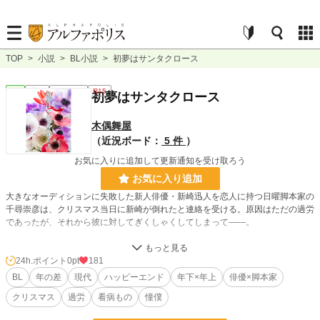
TOP
>
小説
>
BL小説
>
初夢はサンタクロース
BL
完結
ｼｮｰﾄｼｮｰﾄ
R15
初夢はサンタクロース
木偶舞屋
（近況ボード：
5 件
）
お気に入りに追加して更新通知を受け取ろう
お気に入り追加
大きなオーディションに失敗した新人俳優・新崎迅人を恋人に持つ日曜脚本家の
千尋崇彦は、クリスマス当日に新崎が倒れたと連絡を受ける。原因はただの過労
であったが、それから彼に対してぎくしゃくしてしまって――。
「千尋さん、俺、あなたを目指しているんです。あなたの隣がいい。あなたの隣
で胸を張っていられるように、ただ、そうなりたいだけだった……なのに」
24h.ポイント
0pt
181
BL
年の差
現代
ハッピーエンド
年下×年上
俳優×脚本家
顔はいいけれど頭がぽんこつ、ひたむきだけど周りが見えない年下攻め×おっと
クリスマス
過労
看病もの
憧僕
りしているけれど仕事はバリバリな多分天然(?)入りの年上受け