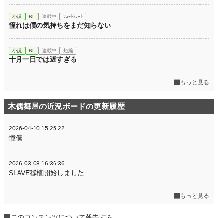
小説
BL
連載中
ｼｮｰﾄｼｮｰﾄ
憧れは僕の気持ちをまだ知らない
小説
BL
連載中
短編
十月一日では遅すぎる
もっと見る
木偶舞屋の近況ボードの更新履歴
2026-04-10 15:25:22
憧僕
2026-03-08 16:36:36
SLAVE移植開始しました
もっと見る
このコンテンツについて報告する