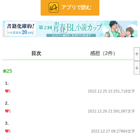
俳優×脚本家シリーズ(と勝手に名付けている)の、クリスマスから大晦日に至る
アプリで読む
までの話、多分、そうなる予定！！
※年末までに終わらせられるか書いている本人が心配です。見切り発車で勢いと
ノリとクリスマスソングに乗せられて書き始めていますが、その、えっと……え
へへ。まあその、私、やっぱり、年上受けのハートに年下攻めの青臭い暴走的情
熱がガツーンとくる瞬間が最高に萌えるのでそういうこと（なんのこっちゃ）。
小説
228,806 位 / 228,806 件
目次
感想（2件）
BL
31,420 位 / 31,420 件
❀25
お気に入り
10
24h.ポイント
0 pt
1.
5
2022.12.25 22:25
1,718文字
文字数
40,328
2.
更新日時
2023.01.01 22:01
5
2022.12.26 21:59
1,087文字
初回公開日時
2022.12.25 22:25
3.
初回完結日時
2023.01.03 13:34
5
2022.12.27 08:27
864文字
週間ポイント
7 pt (78,785 位)