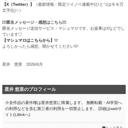
【X（Twitter）】
（最新情報・限定ツイノベ連載中(ひとつは今８万
文字位)✨）
💌
匿名メッセージ・感想はこちら
💌
匿名メッセージ送信サービス・マシュマロです。お返事はXなどでし
ています♡
【マシュマロはこちらから】
🩵
よろしかったら感想、聞かせてください🩷
星井 悠里 2026/6月
星井 悠里のプロフィール
※全作品の著作権は星井悠里に帰属します。 無断転載・AI学習へ
の利用などを含む第三者の利用を一切禁止します。 詳細はwebサ
イト(Litlinkへ)
もっと見る