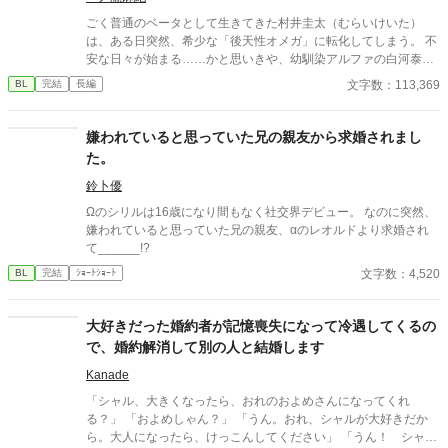
願ってしまった僕のお話。
ごく普通のベータとして生きてきた村井圭太（むらいけいた）
は、ある日突然、希少な「後天性オメガ」に転化してしまう。 不
安な日々が始まる……かと思いきや、幼馴染アルファの白河泰雅
（しらかわたいが）とはまさかの両思い。 早々に『番（つが
文字数：113,369
BL
完結
長編
い）』となり、幸せな日々を送っていた。 「オメガになっても俺
は俺」と持ち前のポジティブさで新しい生活に向き合っていく圭
太。 だが、晴れて番となった泰雅は、今まで以上に過保護になっ
嫌われていると思っていた兄の親友から求婚されまし
ていく。 どんなトラブルも二人なら大丈夫！ 過保護で執着強めな
た。
スパダリ幼馴染攻め（α） × ポジティブで男前な元ベータ受け（β
→Ω） 明るくて幸せいっぱいオメガバース！ 私の大好きなオメガ
鈴卜優
バース。 愛をたくさん詰め込んだので、みなさまにも楽しんでい
Ωのシリルは16歳になり間もなく社交界デビュー。 なのに突然、
ただけますように。
嫌われていると思っていた兄の親友、αのレオルドより求婚され
て______!?
文字数：4,520
BL
完結
ｼｮｰﾄｼｮｰﾄ
大好きだった婚約者が記憶喪失になって冷遇してくるの
で、婚約解消して別の人と結婚します
Kanade
「シャル、大きくなったら、おれのおよめさんになってくれ
る？」 「およめしゃん？」 「うん。おれ、シャルが大好きだか
ら。大人になったら、けっこんしてください」 「うん！ シャル