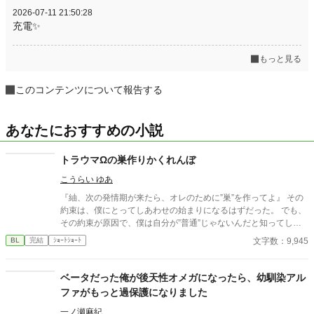
2026-07-11 21:50:28
充電✨
もっと見る
このコンテンツについて報告する
あなたにおすすめの小説
トラウマΩの巣作りかくれんぼ
こうらい ゆあ
『紬、次の発情期が来たら、オレのために”巣”を作ってよ』 その
約束は、僕にとってしあわせの始まりになるはずだった。 でも、
その約束が原因で、僕は自分が”普通”じゃないんだと知ってしま
った。 新しい恋人である優しいα・奏さんと暮らし始めても、あ
文字数：9,945
BL
完結
ｼｮｰﾄｼｮｰﾄ
の日のトラウマは消えない。 彼に”巣”を見られるのが怖くて、発
情期が近付くたび、僕は小さな嘘をつく。 誰にも見つからない場
所で、ひとりぼっちで”巣”を作り、彼が帰って来る前に片付け
ベータだった俺が後天性オメガになったら、幼馴染アル
る。 これは、“普通”のΩになれなかった僕と、大好きな恋人との
ファがもっと過保護になりました
かくれんぼ。 どうか、僕の”巣”が見つかりませんように。 ――そ
う願っているのに、本当は少しだけ、奏さんに見つけて欲しいと
一ノ瀬麻紀