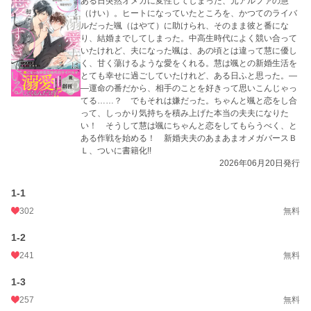
ある日突然オメガに変性してしまった、元アルファの慧
（けい）。ヒートになっていたところを、かつてのライバ
そうして慧は颯にちゃんと恋をしてもらうべく、とある作戦を始める！
ルだった颯（はやて）に助けられ、そのまま彼と番にな
り、結婚までしてしまった。中高生時代によく競い合って
新婚夫夫のあまあまオメガバースBL、ついに書籍化!!
いたけれど、夫になった颯は、あの頃とは違って慧に優し
く、甘く蕩けるような愛をくれる。慧は颯との新婚生活を
◆◇◆
とても幸せに過ごしていたけれど、ある日ふと思った。―
―運命の番だから、相手のことを好きって思いこんじゃっ
てる……？ でもそれは嫌だった。ちゃんと颯と恋をし合
って、しっかり気持ちを積み上げた本当の夫夫になりた
2023/9/9投稿→9/10BLranking15位♡
い！ そうして慧は颯にちゃんと恋をしてもらうべく、と
9/14 12位🥰♡ ベスト10入りありがとうございます💖 9/20 ベスト5入り🥰
ある作戦を始める！ 新婚夫夫のあまあまオメガバースＢ
♡
Ｌ、ついに書籍化!!
BL大賞初日6位スタートでした。ありがとうございます☺️
2026年06月20日発行
最終結果8位でした🥰 ありがとうございました✨
1-1
◇ ◇ ◇ ◇
2024年 またBL大賞参加します。完結できるといいな。よろしくお願いします
302
無料
🩷
初日のrankingは３位でした✨ありがとうございます( ﾉД`)🩷
1-2
2024/11/28 完結しました。
241
無料
感想など、ありがとうございます。
1-3
意地っ張りな元αのΩくんが素直になってく様。可愛がって頂けますように♡
257
無料