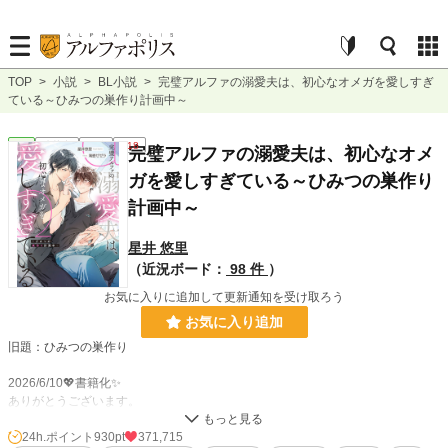
TOP
>
小説
>
BL小説
>
完璧アルファの溺愛夫は、初心なオメガを愛しすぎ
ている～ひみつの巣作り計画中～
BL
連載中
長編
R18
完璧アルファの溺愛夫は、初心なオメ
ガを愛しすぎている～ひみつの巣作り
計画中～
星井 悠里
（近況ボード：
98 件
）
お気に入りに追加して更新通知を受け取ろう
お気に入り追加
旧題：ひみつの巣作り
2026/6/10💖書籍化✨
ありがとうございます。
第12回BL大賞参加し、
24h.ポイント
930pt
371,715