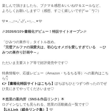
楽しんで頂けましたら、ブクマ＆感想＆いいね🩷＆エールなど、
よろしくお願いします♡（感想、すごく嬉しいです(*´ω｀*)♡）
🩵✦𓂃𓈒𓏸⋆｡˚🌙˚｡⋆𓏸𓈒𓂃✦🩵
🎉
2026/6/10✨書籍化デビュー！特設サイトオープン
🎉
「ひみつの巣作り」タイトル改め。
「完璧アルファの溺愛夫は、初心なオメガを愛しすぎている ～ひ
みつの巣作り計画中～」
ただいま主要ストア等で好評発売中です♡
特典情報や、応援レビュー（Amazon・ちるちる等）への案内はこち
ら👇
👉【書籍化特設サイトはこちら】
ぽちぽちひとつずつ作ったのでぜ
ひ見にきてやってくださいませ♡
🌟
悠里の案内所（SNS＆作品リンク）
🌟
ログインなしでも見られる、悠里の活動拠点一覧です♡
【Lit.Link（総合リンク集）】
🩵