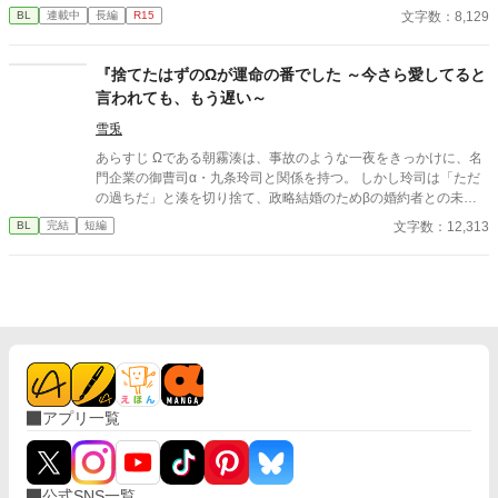
もリュシーしゃま、だいしゅき！ およめしゃん、なる！」 ✩
文字数：8,129
BL
連載中
長編
R15
✩ ✩ 幼き日に交わした『約束』。その約束が果たされたの
は、シャーロットが十二歳、リュシオンが十七歳のとき。 それ
から三年。リュシオンが事故により記憶喪失になったことで、全
『捨てたはずのΩが運命の番でした ～今さら愛してると
てが狂っていく――。 ――――――――――― ✻男しかいな
言われても、もう遅い～
い、αとΩしかいない世界観なので、女性やβといった概念は出て
きません。 ✻独自設定の異世界オメガバースです。 ✻4話までは
雪兎
毎日更新。その後は週3話の更新を目指します。執筆しながらの
あらすじ Ωである朝霧湊は、事故のような一夜をきっかけに、名
更新、遅筆なのでゆっくりペースにはなりますが、完結は保証い
門企業の御曹司α・九条玲司と関係を持つ。 しかし玲司は「ただ
たします。 ☆8/7 0時更新 HOT女性向けランキング55位！ あり
の過ちだ」と湊を切り捨て、政略結婚のためβの婚約者との未来
がとうございます😊
を選んだ。 深く傷ついた湊は、彼の前から姿を消す。 数か月後―
文字数：12,313
BL
完結
短編
―。 湊の身体は、これまで誰も知らなかった希少な『遅咲きΩ』
として覚醒する。 その瞬間、玲司は初めて湊こそが運命の番だっ
たと知る。 「戻ってきてくれ」 今さら必死に追いかけてくる玲
司。 だが湊の隣には、自分を支え続けてくれた医師のα・神崎伊
織がいた。 「あなたは俺を捨てたでしょう」 後悔に苦しむα、執
着する第二のα、そして希少Ωを巡る陰謀。 もう二度と傷つきた
くないΩが最後に選ぶ相手とは――。 捨てた側の後悔と執着が加
速する、すれ違いオメガバースBL。
アプリ一覧
公式SNS一覧