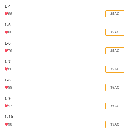
小説
1,404 位 / 228,629 件
1-4
BL
232 位 / 31,395 件
86
35AC
お気に入り
4,703
1-5
24h.ポイント
930 pt
86
35AC
文字数(レンタル含む)
382,606
1-6
更新日時
2026.06.28 16:54
76
35AC
初回公開日時
2023.09.09 07:57
1-7
86
35AC
週間ポイント
5,835 pt (1,758 位)
1-8
月間ポイント
31,082 pt (1,500 位)
88
35AC
年間ポイント
554,799 pt (898 位)
1-9
累計ポイント
5,586,231 pt (662 位)
97
35AC
1-10
98
35AC