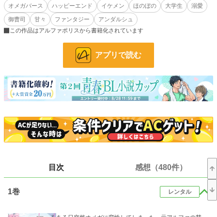
３作品奨励賞を頂いた内のひとつです🥰
オメガバース
ハッピーエンド
イケメン
ほのぼの
大学生
溺愛
応援ありがとうございました♡
御曹司
甘々
ファンタジー
アンダルシュ
この作品はアルファポリスから書籍化されています
明るく可愛いオメガバです♡ 学生結婚の夫夫🩵 仲良しです(*´艸`*)
アプリで読む
【公式あらすじ】
ある日突然オメガに変性してしまった、元アルファの慧（けい）。
ヒートになっていたところを、かつてのライバルだった颯（はやて）に助けら
れ、
そのまま彼と番になり、結婚までしてしまった。
中高生時代によく競い合っていたけれど、夫になった颯は、あの頃とは違って慧
に
優しく、甘く蕩けるような愛をくれる。
慧は颯との新婚生活をとても幸せに過ごしていたけれど、ある日ふと思った。
目次
感想（480件）
――運命の番だから、相手のことを好きって思いこんじゃってる……？
1巻
レンタル
でもそれは嫌だった。ちゃんと颯と恋をし合って、しっかり気持ちを積み上げた
本
当の夫夫になりたい！