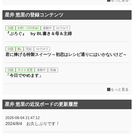
星井 悠里の登録コンテンツ
小説
ｴｯｾｲ・ﾉﾝﾌｨｸｼｮﾝ
連載中
ｼｮｰﾄｼｮｰﾄ
『ぶろぐ』 by BL書き＆母＆主婦
小説
BL
完結
ｼｮｰﾄｼｮｰﾄ
君に捧げる特製スイーツ～初恋はレシピ通りにはいかないけど～
小説
ライト文芸
連載中
長編
「今日でやめます」
もっと見る
星井 悠里の近況ボードの更新履歴
2026-08-04 21:47:12
2024/8/4 お久しぶりです！