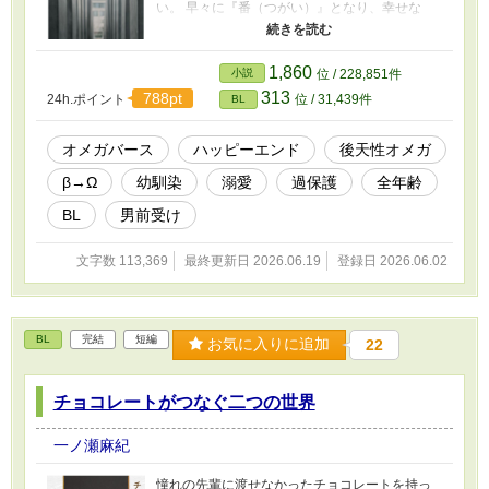
い。 早々に『番（つがい）』となり、幸せな
日々を送っていた。 「オメガになっても俺は
俺」と持ち前のポジティブさで新しい生活に向
き合っていく圭太。 だが、晴れて番となった泰
1,860
小説
位 / 228,851件
雅は、今まで以上に過保護になっていく。 どん
313
788pt
24h.ポイント
位 / 31,439件
BL
なトラブルも二人なら大丈夫！ 過保護で執着強
めなスパダリ幼馴染攻め（α） × ポジティブで男
前な元ベータ受け（β→Ω） 明るくて幸せいっぱ
オメガバース
ハッピーエンド
後天性オメガ
いオメガバース！ 私の大好きなオメガバース。
β→Ω
幼馴染
溺愛
過保護
全年齢
愛をたくさん詰め込んだので、みなさまにも楽
しんでいただけますように。
BL
男前受け
文字数 113,369
最終更新日 2026.06.19
登録日 2026.06.02
BL
完結
短編
お気に入りに追加
22
チョコレートがつなぐ二つの世界
一ノ瀬麻紀
憧れの先輩に渡せなかったチョコレートを持っ