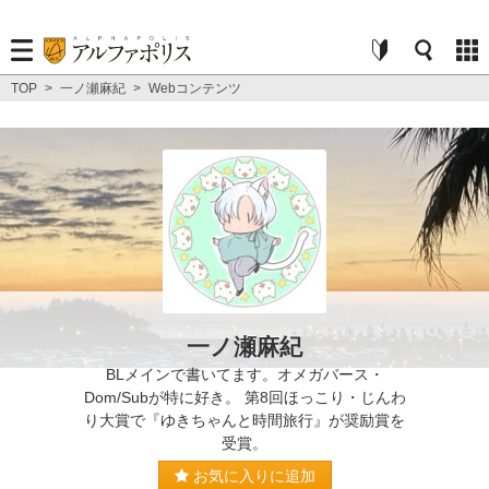
TOP
>
一ノ瀬麻紀
>
Webコンテンツ
一ノ瀬麻紀
BLメインで書いてます。オメガバース・
Dom/Subが特に好き。 第8回ほっこり・じんわ
り大賞で『ゆきちゃんと時間旅行』が奨励賞を
受賞。
お気に入りに追加