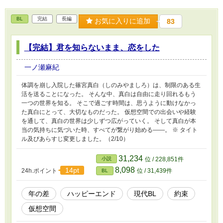
BL
完結
長編
お気に入りに追加
83
【完結】君を知らないまま、恋をした
一ノ瀬麻紀
体調を崩し入院した篠宮真白（しのみやましろ）は、制限のある生
活を送ることになった。 そんな中、真白は自由に走り回れるもう
一つの世界を知る。 そこで過ごす時間は、思うように動けなかっ
た真白にとって、大切なものだった。 仮想空間での出会いや経験
を通して、真白の世界は少しずつ広がっていく。 そして真白が本
当の気持ちに気づいた時、すべてが繋がり始める――。 ※ タイト
ル及びあらすじ変更しました。（2/10）
31,234
小説
位 / 228,851件
8,098
14pt
24h.ポイント
位 / 31,439件
BL
年の差
ハッピーエンド
現代BL
約束
仮想空間