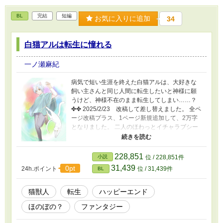
BL
完結
短編
お気に入りに追加
34
白猫アルは転生に憧れる
一ノ瀬麻紀
病気で短い生涯を終えた白猫アルは、大好きな
飼い主さんと同じ人間に転生したいと神様に願
うけど、神様不在のまま転生してしまい……？
✤✤ 2025/2/23 改稿して差し替えました。 全ペ
ージ改稿プラス、1ページ新規追加して、2万字
となりました。 二人のほわっとイチャラブシー
ンを追加していますので、読んでいただけると
嬉しいです。 表紙はトリュフさん。
X→@trufflechocolat 以前は雨宮里玖さん作成の
228,851
小説
位 / 228,851件
表紙を置かせていただいてました。ありがとう
31,439
0pt
24h.ポイント
位 / 31,439件
BL
ございました。 →アルファポリス
https://www.alphapolis.co.jp/author/detail/36325
4388 →Ｘ @ame_amemiyariku
猫獣人
転生
ハッピーエンド
ほのぼの？
ファンタジー