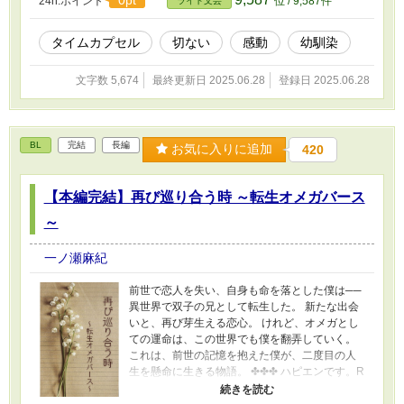
24h.ポイント
位 / 9,587件
ライト文芸
タイムカプセル
切ない
感動
幼馴染
文字数 5,674
最終更新日 2025.06.28
登録日 2025.06.28
BL
完結
長編
お気に入りに追加
420
【本編完結】再び巡り合う時 ～転生オメガバース
～
一ノ瀬麻紀
前世で恋人を失い、自身も命を落とした僕は──
異世界で双子の兄として転生した。 新たな出会
いと、再び芽生える恋心。 けれど、オメガとし
ての運命は、この世界でも僕を翻弄していく。
これは、前世の記憶を抱えた僕が、二度目の人
生を懸命に生きる物語。 ✤✤✤ ハピエンです。R
シーンなしの全年齢BLです。 よろしくお願いし
ます。