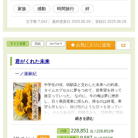
家族
感動
時間旅行
絆
文字数 7,042
最終更新日 2025.06.28
登録日 2025.06.28
ライト文芸
完結
ｼｮｰﾄｼｮｰﾄ
お気に入りに追加
12
君がくれた未来
一ノ瀬麻紀
中学生の頃、幼馴染と交わした未来への約束。
タイムカプセルに夢をつめて、皆希望を持って
旅立っていった。 なのに、今の俺は夢に挫折
し、日々満員電車に揺られ、帰るのは終電。希
望も何もない、抜け殻のような日々を送ってい
た。 そんなある日、同級生から、15年前に埋め
たタイムカプセルを掘り起こそうという連絡が
入った。 今の自分に自身がなく、会うことに躊
躇していたが……。
228,851
小説
位 / 228,851件
9,587
0pt