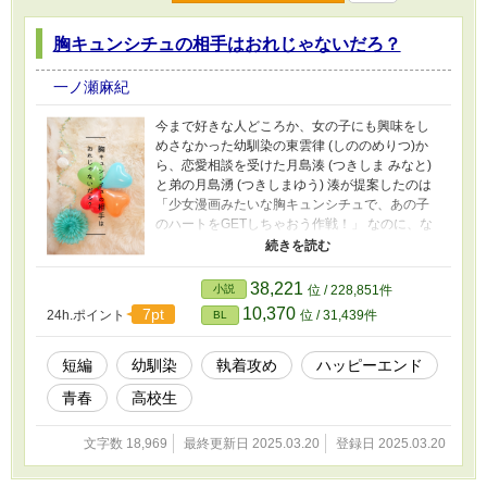
胸キュンシチュの相手はおれじゃないだろ？
一ノ瀬麻紀
今まで好きな人どころか、女の子にも興味をし
めさなかった幼馴染の東雲律 (しののめりつ)か
ら、恋愛相談を受けた月島湊 (つきしま みなと)
と弟の月島湧 (つきしまゆう) 湊が提案したのは
「少女漫画みたいな胸キュンシチュで、あの子
のハートをGETしちゃおう作戦！」 なのに、な
ぜか律は湊の前にばかり現れる。 そして湊のま
わりに起こるのは、湊の提案した「胸キュンシ
チュエーション」 え？ちょっとまって？実践す
38,221
小説
位 / 228,851件
る相手、間違ってないか？ 戸惑う湊に打ち明け
10,370
7pt
24h.ポイント
位 / 31,439件
BL
られた真実とは……。 DKの青春BL✨️ 2万弱の短
編です。よろしくお願いします。 ノベマさん、
エブリスタさんにも投稿しています。
短編
幼馴染
執着攻め
ハッピーエンド
青春
高校生
文字数 18,969
最終更新日 2025.03.20
登録日 2025.03.20