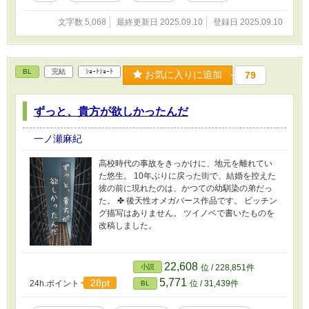
文字数 5,068
最終更新日 2025.09.10
登録日 2025.09.10
BL
完結
ｼｮｰﾄｼｮｰﾄ
お気に入りに追加
79
ずっと、貴方が欲しかったんだ
一ノ瀬麻紀
高校時代の事故をきっかけに、地元を離れてい
た悠生。 10年ぶりに戻った街で、結婚を控えた
彼の前に現れたのは、かつての幼馴染の弟だっ
た。 ✤ 後天性オメガバース作品です。 ビッチン
グ描写はありません。 ツイノベで書いたものを
改稿しました。
22,608
小説
位 / 228,851件
5,771
28pt
24h.ポイント
位 / 31,439件
BL