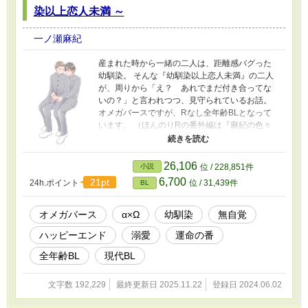
染以上恋人未満 ～
一ノ瀬麻紀
産まれた時から一緒の二人は、距離感バグった
幼馴染。 そんな『幼馴染以上恋人未満』の二人
が、周りから「え？ あれでまだ付き合ってな
いの？」と言われつつ、見守られているお話。
オメガバースですが、Rなし全年齢BLとなって
います。 （ほんのりRの番外編は『麻紀の色々
置き場』に載せてあります） 番外編やスピンオ
フも公開していますので、楽しんでいただける
と嬉しいです。 11/15 より、「太陽の話」（ス
26,106
小説
位 / 228,851件
ピンオフ2）を公開しました。完結済。 表紙と挿
6,700
21pt
24h.ポイント
位 / 31,439件
BL
絵は、トリュフさん（@trufflechocolat）
オメガバース
α×Ω
幼馴染
無自覚
ハッピーエンド
溺愛
運命の番
全年齢BL
現代BL
文字数 192,229
最終更新日 2025.11.22
登録日 2024.06.02