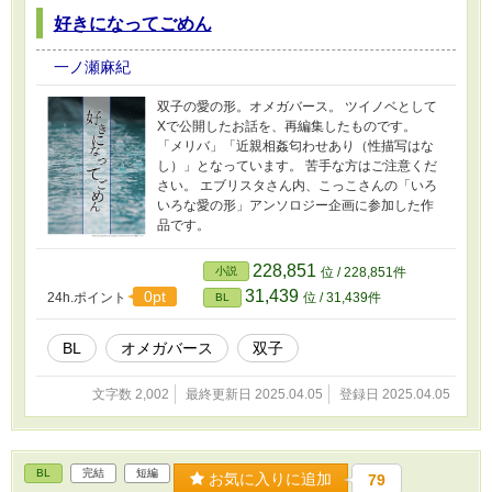
好きになってごめん
一ノ瀬麻紀
双子の愛の形。オメガバース。 ツイノベとして
Xで公開したお話を、再編集したものです。
「メリバ」「近親相姦匂わせあり（性描写はな
し）」となっています。 苦手な方はご注意くだ
さい。 エブリスタさん内、こっこさんの「いろ
いろな愛の形」アンソロジー企画に参加した作
品です。
228,851
小説
位 / 228,851件
31,439
0pt
24h.ポイント
位 / 31,439件
BL
BL
オメガバース
双子
文字数 2,002
最終更新日 2025.04.05
登録日 2025.04.05
BL
完結
短編
お気に入りに追加
79