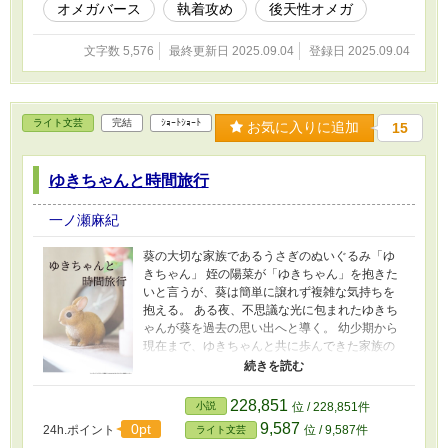
オメガバース
執着攻め
後天性オメガ
文字数 5,576
最終更新日 2025.09.04
登録日 2025.09.04
ライト文芸
完結
ｼｮｰﾄｼｮｰﾄ
お気に入りに追加
15
ゆきちゃんと時間旅行
一ノ瀬麻紀
葵の大切な家族であるうさぎのぬいぐるみ「ゆ
きちゃん」 姪の陽菜が「ゆきちゃん」を抱きた
いと言うが、葵は簡単に譲れず複雑な気持ちを
抱える。 ある夜、不思議な光に包まれたゆきち
ゃんが葵を過去の思い出へと導く。 幼少期から
現在まで、ゆきちゃんと共に歩んできた家族の
温かい時間や葛藤をたどる中で、あおいは大切
なものを改めて見つめ直す。 ぬいぐるみを通じ
てつながる心の絆と、時間を超えた優しさの物
228,851
小説
位 / 228,851件
語。
9,587
0pt
24h.ポイント
位 / 9,587件
ライト文芸