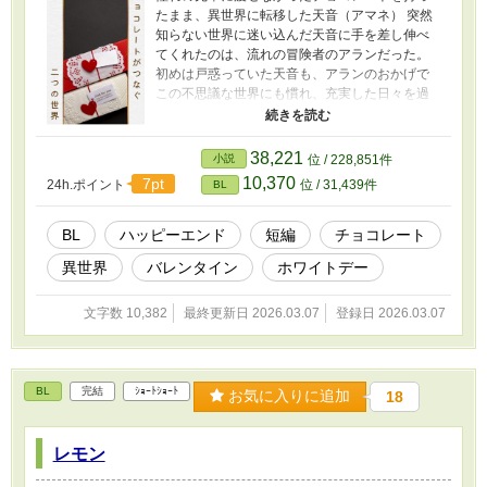
たまま、異世界に転移した天音（アマネ） 突然
知らない世界に迷い込んだ天音に手を差し伸べ
てくれたのは、流れの冒険者のアランだった。
初めは戸惑っていた天音も、アランのおかげで
この不思議な世界にも慣れ、充実した日々を過
ごしていた。 けど、そんな平和な日々は突然終
わりを告げた。 突如として現れた光に包まれ、
天音は気づいたら元の世界に戻っていた――。
38,221
小説
位 / 228,851件
チョコレートがつなぐ、二人の物語です。 Xに
10,370
7pt
24h.ポイント
位 / 31,439件
BL
ツイノベとして公開したものを改稿しました。
結構変わっているので、ツイノベで読んだ方に
も楽しんでもらえると思います。
BL
ハッピーエンド
短編
チョコレート
異世界
バレンタイン
ホワイトデー
文字数 10,382
最終更新日 2026.03.07
登録日 2026.03.07
BL
完結
ｼｮｰﾄｼｮｰﾄ
お気に入りに追加
18
レモン