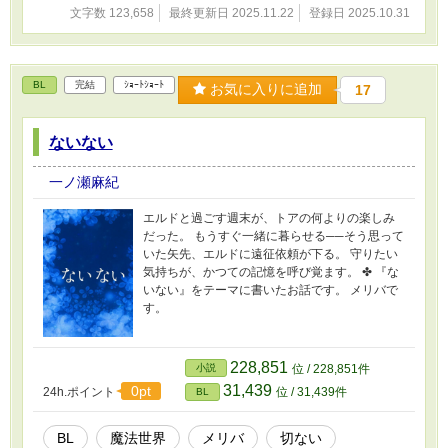
文字数 123,658
最終更新日 2025.11.22
登録日 2025.10.31
BL
完結
ｼｮｰﾄｼｮｰﾄ
お気に入りに追加
17
ないない
一ノ瀬麻紀
エルドと過ごす週末が、トアの何よりの楽しみ
だった。 もうすぐ一緒に暮らせる──そう思って
いた矢先、エルドに遠征依頼が下る。 守りたい
気持ちが、かつての記憶を呼び覚ます。 ✤ 『な
いない』をテーマに書いたお話です。 メリバで
す。
228,851
小説
位 / 228,851件
31,439
0pt
24h.ポイント
位 / 31,439件
BL
BL
魔法世界
メリバ
切ない