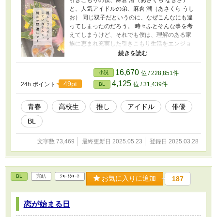
と、人気アイドルの弟、麻倉 潮（あさくら うし
お） 同じ双子だというのに、なぜこんなにも違
ってしまったのだろう。 時々ふとそんな事を考
えてしまうけど、それでも僕は、理解のある家
族に恵まれ充実した引きこもり生活をエンジョ
イしていた。 僕は極度の人見知りであがり症
だ。いつからこんなふうになってしまったの
か、よく覚えていない。 本音を言うなら、弟の
16,670
小説
位 / 228,851件
ように表舞台に立ってみたいと思うこともあ
4,125
49pt
24h.ポイント
位 / 31,439件
BL
る。けれどそんなのは無理に決まっている。 だ
から、安全な自宅という城の中で、僕は今の生
活をエンジョイするんだ。高望みは一切しな
青春
高校生
推し
アイドル
俳優
い。 なのに、弟がある日突然変なことを言い出
BL
した。 「今度の月曜日、俺の代わりに学校へ行
ってくれないか？」 ありえない頼み事だから断
ろうとしたのに、弟は僕の弱みに付け込んでき
文字数 73,469
最終更新日 2025.05.23
登録日 2025.03.28
た。 僕の推しは俳優の、葛城 結斗（かつらぎ ゆ
うと）くんだ。 その結斗くんのスペシャルグッ
ズとサイン、というエサを目の前にちらつかせ
たんだ。 悔しいけど、僕は推しのサインにつら
BL
完結
ｼｮｰﾄｼｮｰﾄ
お気に入りに追加
187
れて首を縦に振ってしまった。 え？葛城くんが
目の前に！？ どうしよう、人生最大のピンチ
だ！！ ✤✤ 「推し」「高校生BL」をテーマに書
恋が始まる日
いたお話です。 全年齢向けの作品となっていま