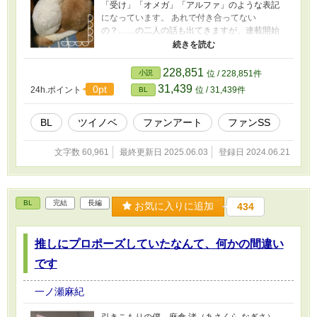
「受け」「オメガ」「アルファ」のような表記
になっています。 あれで付き合ってない
の？……の二人の話も出てきますが、連載開始
前のネタなので、公開中のお話とは違っている
所も多いです。ご了承ください。 お友達とのワ
チャワチャしたノリで書いたものもあるので、
228,851
小説
位 / 228,851件
あまり深く考えずにお読みただければと思いま
31,439
0pt
24h.ポイント
位 / 31,439件
BL
す。 ★追記★ 7/15 タイトル変更しました。 ツ
イノベだけでなく、他にも色々と置く場所にし
ます。 頂いたFAなどもここにまとめて掲載させ
BL
ツイノベ
ファンアート
ファンSS
ていただきます。 Rが付きそう？なやつも置け
るようにR指定しておきます。
文字数 60,961
最終更新日 2025.06.03
登録日 2024.06.21
BL
完結
長編
お気に入りに追加
434
推しにプロポーズしていたなんて、何かの間違い
です
一ノ瀬麻紀
引きこもりの僕、麻倉 渚（あさくら なぎさ）