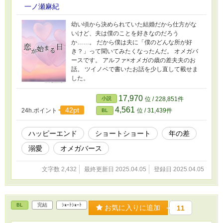
す。 一度短編として完結した作品ですが、既存
一ノ瀬麻紀
部分の改稿と、新規エピソードを追加しまし
た。 ✤✤
幼い頃から決められていた結婚だから仕方がな
いけど、夫は僕のことを好きなのだろう
か……。 だから僕は夫に「僕のどんな所が好
き？」って聞いてみたくなったんだ。 オメガバ
ースです。 アルファ×オメガの歳の差夫夫のお
話。 ツイノベで書いたお話を少し直して載せま
した。
17,970
小説
位 / 228,851件
4,561
42pt
24h.ポイント
位 / 31,439件
BL
ハッピーエンド
ショートショート
年の差
溺愛
オメガバース
文字数 2,432
最終更新日 2025.04.05
登録日 2025.04.05
BL
完結
ｼｮｰﾄｼｮｰﾄ
お気に入りに追加
11