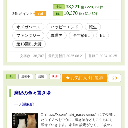
38,221
小説
位 / 228,851件
10,370
7pt
24h.ポイント
位 / 31,439件
BL
オメガバース
ハッピーエンド
転生
ファンタジー
異世界
全年齢BL
BL
第13回BL大賞
文字数 138,707
最終更新日 2025.06.21
登録日 2024.10.25
BL
連載中
短編
R18
お気に入りに追加
29
麻紀の色々置き場
一ノ瀬麻紀
X（https://x.com/maki_passetemps）にて公開し
たツイノベを中心に、戴き物などもこちらにも
載せていきます。 名前の設定がなく、「攻め」