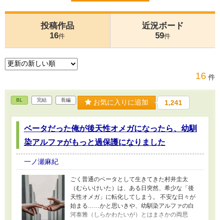
投稿作品
近況ボード
16
59
件
件
16
件
BL
完結
長編
お気に入りに追加
1,241
ベータだった俺が後天性オメガになったら、幼馴
染アルファがもっと過保護になりました
一ノ瀬麻紀
ごく普通のベータとして生きてきた村井圭太
（むらいけいた）は、ある日突然、希少な「後
天性オメガ」に転化してしまう。 不安な日々が
始まる……かと思いきや、幼馴染アルファの白
河泰雅（しらかわたいが）とはまさかの両思