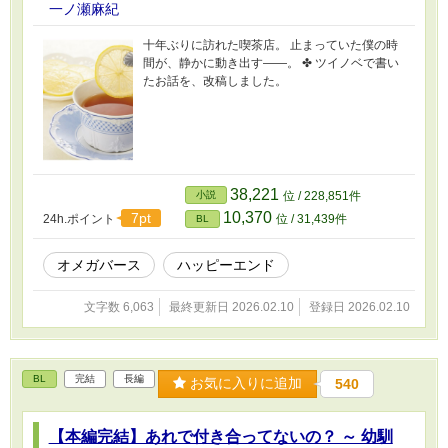
一ノ瀬麻紀
十年ぶりに訪れた喫茶店。 止まっていた僕の時
間が、静かに動き出す――。 ✤ ツイノベで書い
たお話を、改稿しました。
38,221
小説
位 / 228,851件
10,370
7pt
24h.ポイント
位 / 31,439件
BL
オメガバース
ハッピーエンド
文字数 6,063
最終更新日 2026.02.10
登録日 2026.02.10
BL
完結
長編
お気に入りに追加
540
【本編完結】あれで付き合ってないの？ ～ 幼馴