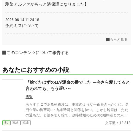
馴染アルファがもっと過保護になりました】
2026-06-14 11:24:18
予約ミスについて
もっと見る
このコンテンツについて報告する
あなたにおすすめの小説
『捨てたはずのΩが運命の番でした ～今さら愛してると
言われても、もう遅い～
雪兎
あらすじ Ωである朝霧湊は、事故のような一夜をきっかけに、名
門企業の御曹司α・九条玲司と関係を持つ。 しかし玲司は「ただ
の過ちだ」と湊を切り捨て、政略結婚のためβの婚約者との未来
を選んだ。 深く傷ついた湊は、彼の前から姿を消す。 数か月後―
文字数：12,313
BL
完結
短編
―。 湊の身体は、これまで誰も知らなかった希少な『遅咲きΩ』
として覚醒する。 その瞬間、玲司は初めて湊こそが運命の番だっ