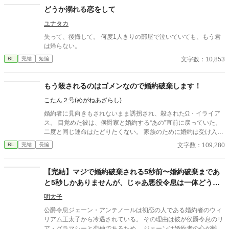
たと知る。 「戻ってきてくれ」 今さら必死に追いかけてくる玲
どうか溺れる恋をして
司。 だが湊の隣には、自分を支え続けてくれた医師のα・神崎伊
ユナタカ
織がいた。 「あなたは俺を捨てたでしょう」 後悔に苦しむα、執
着する第二のα、そして希少Ωを巡る陰謀。 もう二度と傷つきた
失って、後悔して。 何度1人きりの部屋で泣いていても、もう君
くないΩが最後に選ぶ相手とは――。 捨てた側の後悔と執着が加
は帰らない。
速する、すれ違いオメガバースBL。
文字数：10,853
BL
完結
短編
もう殺されるのはゴメンなので婚約破棄します！
こたん２号(めがねあざらし)
婚約者に見向きもされないまま誘拐され、殺されたΩ・イライア
ス。 目覚めた彼は、侯爵家と婚約する“あの”直前に戻っていた。
二度と同じ運命はたどりたくない。 家族のために婚約は受け入れ
るが、なんとか相手に嫌われて破談を狙うことに決める。 だが目
文字数：109,280
BL
完結
長編
の前に現れた侯爵・アルバートは、前世とはまるで別人のように
優しく、異様に距離が近くて――。
【完結】マジで婚約破棄される5秒前〜婚約破棄まであ
と5秒しかありませんが、じゃあ悪役令息は一体どうし
ろと？〜
明太子
公爵令息ジェーン・アンテノールは初恋の人である婚約者のウィ
リアム王太子から冷遇されている。 その理由は彼が侯爵令息のリ
ア・グラマシーと恋仲であるため。 ジェーンは婚約者の心が離れ