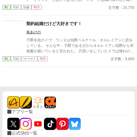
ていることを寂しく思いながらも卒業パーティーに出席する。 し
文字数：25,755
BL
完結
短編
R15
かし、その場で彼はひょんなことから自身がリアを主人公とした
物語（BLゲーム）の悪役だと気付く。 そしてこの後すぐにウィリ
アムから婚約破棄されることも。 婚約破棄まであと5秒しかあり
契約結婚だけど大好きです！
ませんが、じゃあ一体どうしろと？ シナリオから外れたジェーン
泉あけの
の行動は登場人物たちに思わぬ影響を与えていくことに。 ※小説
家になろうにも掲載しております。
子爵令息のイヴ・ランヌは伯爵ベルナール・オルレイアンに恋を
している。 そんな中、子爵である父からオルレイアン伯爵から求
婚書が届いていると言われた。 片思いをしていたイヴは憧れのベ
ルナール様が求婚をしてくれたと大喜び。 しかしこの結婚は両家
文字数：9,665
BL
完結
ｼｮｰﾄｼｮｰﾄ
R15
の利害が一致した契約結婚だった。 イヴは恋心が暴走してベルナ
ール様に迷惑がかからないようにと距離を取ることに決めた。
...... 「俺と一緒に散歩に行かないか、綺麗な花が庭園に咲いてい
るんだ」 彼はそう言って僕に手を差し伸べてくれた。 「すみま
せん。僕はこれから用事があるので」 本当はベルナール様の手
を取ってしまいたい。でも我慢しなくちゃ。この想いに蓋をしな
くては。 この結婚は契約だ。僕がどんなに彼を好きでも僕達が
通じ合うことはないのだから。 ※小説家になろうにも掲載してお
ります ※直接的な表現ではありませんが、「初夜」という単語が
アプリ一覧
たびたび登場します
公式SNS一覧