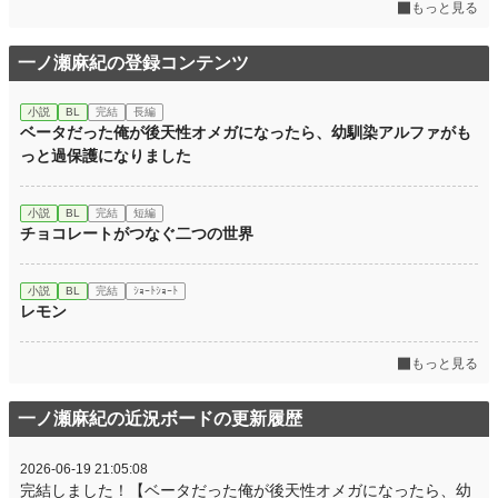
もっと見る
一ノ瀬麻紀の登録コンテンツ
小説
BL
完結
長編
ベータだった俺が後天性オメガになったら、幼馴染アルファがも
っと過保護になりました
小説
BL
完結
短編
チョコレートがつなぐ二つの世界
小説
BL
完結
ｼｮｰﾄｼｮｰﾄ
レモン
もっと見る
一ノ瀬麻紀の近況ボードの更新履歴
2026-06-19 21:05:08
完結しました！【ベータだった俺が後天性オメガになったら、幼