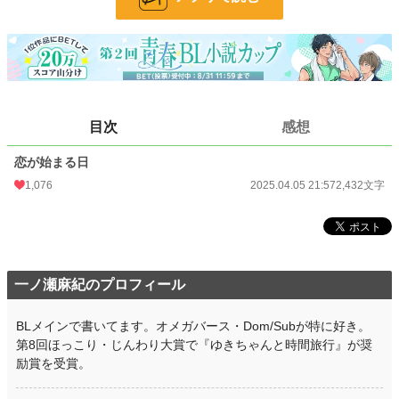
BL
1,521 位 / 31,497 件
お気に入り
187
24h.ポイント
198 pt
文字数
2,432
目次
感想
更新日時
2025.04.05 21:57
恋が始まる日
初回公開日時
2025.04.05 21:57
1,076
2025.04.05 21:57
2,432文字
初回完結日時
2025.04.05 21:57
週間ポイント
614 pt (12,641 位)
月間ポイント
3,301 pt (11,435 位)
一ノ瀬麻紀のプロフィール
年間ポイント
47,953 pt (10,776 位)
累計ポイント
92,537 pt (31,729 位)
BLメインで書いてます。オメガバース・Dom/Subが特に好き。
第8回ほっこり・じんわり大賞で『ゆきちゃんと時間旅行』が奨
励賞を受賞。