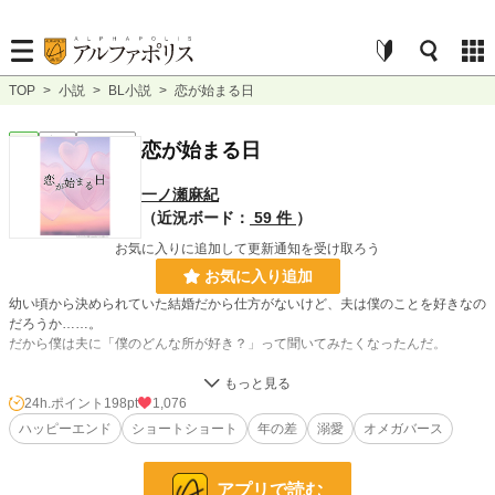
TOP
>
小説
>
BL小説
>
恋が始まる日
BL
完結
ｼｮｰﾄｼｮｰﾄ
恋が始まる日
一ノ瀬麻紀
（近況ボード：
59 件
）
お気に入りに追加して更新通知を受け取ろう
お気に入り追加
幼い頃から決められていた結婚だから仕方がないけど、夫は僕のことを好きなの
だろうか……。
だから僕は夫に「僕のどんな所が好き？」って聞いてみたくなったんだ。
オメガバースです。
アルファ×オメガの歳の差夫夫のお話。
24h.ポイント
198pt
1,076
ツイノベで書いたお話を少し直して載せました。
ハッピーエンド
ショートショート
年の差
溺愛
オメガバース
小説
7,419 位 / 229,023 件
アプリで読む