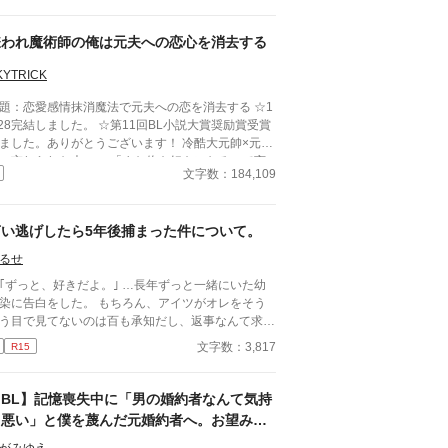
、いつも俺の心臓を高鳴らせてくる——だけどそれ
けだ。この前、喧嘩をした。それきり彼と話してい
い。付き合っているのか定かじゃない関係。挙句
嫌われ魔術師の俺は元夫への恋心を消去する
、今遠目から見つけた王子の側には可憐な女の子。
女が彼に寄り掛かって二人がキスをしている。 そ
KYTRICK
瞬間、目の前が真っ黒になった。もう無理だ。俺が
題：恋愛感情抹消魔法で元夫への恋を消去する ☆1
イッチが切れたようにその場に立ち尽くした、その
/28完結しました。 ☆第11回BL小説大賞奨励賞受賞
だった。前にいる彼から聞いたこともない怒声が俺
ました。ありがとうございます！ 冷酷大元帥×元娼
届いたのは。 ⚪︎佐藤玲央……微笑みの王子と呼
の忘れられた夫 ——「また俺を好きになるって言
れ、常に笑顔を絶やさない。物腰柔らかな姿勢に男
文字数：184,109
のに、嘘つき」 元娼夫で現魔術師であるエディ
問わずモテる ⚪︎中田真……両親の転勤で引っ越して
とサラは五年ぶりに祖国・ファルンに帰国した。し
た転校生。平凡な容姿で口が悪いがクラスに馴染め
し暫しの帰郷を味わう間も無く、直後、ファルン王
誰とも話さないので王子しか知らないし、これから
言い逃げしたら5年後捕まった件について。
軍の大元帥であるロイ・オークランスの使者が元帥
バレない ※全四話、予約投稿済み。 本編に攻
令を掲げてサラの元へやってくる。 ロイ・オーク
の名前が出てこないの書き終わってから気が付い
るせ
ンスの名を知らぬ者は世界でもそうそういない。魔
。3/16タイトル少し変更しました。 ※後日談を3/2
っと、好きだよ。｣ …長年ずっと一緒にいた幼
の血を引くロイは人間から畏怖を大いに集めながら
に投稿予定←しました。Rを書くかはまだ悩み中
に告白をした。 もちろん、アイツがオレをそう
、大将として国防戦争に打ち勝ち、たった二十九歳
う目で見てないのは百も承知だし、返事なんて求め
大元帥として全軍のトップに立っている。 その元
だ、これからはもう一緒にいないから…
命令の内容というのは、五年前に最愛の妻を亡くし
文字数：3,817
R15
いを伝えるぐらい、許してくれ。 そう思って告
ロイを、魔族への本能的な恐怖を感じないサラが慰
したのが高校三年生の最後の登校日。……あれから
ろというものだった。 ロイは妻であるリネ・オー
経ったんだけど… なんでアイツに馬乗りにされ
ランスを亡くし、悲しみに苛まれている。あまりの
【BL】記憶喪失中に「男の婚約者なんて気持
！？ ーーーーー 美形×平凡っていいですよ
さで『奥様』に関する記憶すら忘却してしまったら
ち悪い」と僕を蔑んだ元婚約者へ。お望み通
、、、、
い。半ば強引にロイの元へ連れていかれるサラは、
り消えてあげましたので、今更記憶が戻った