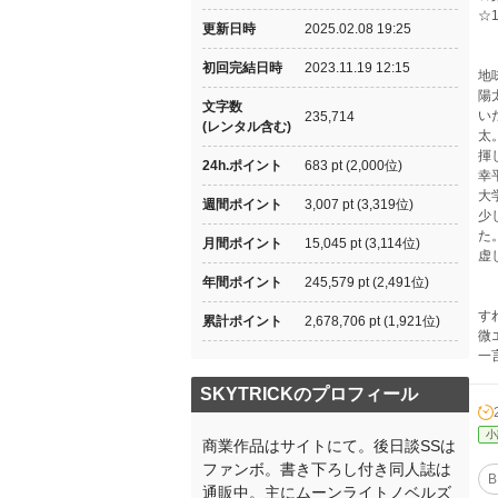
☆
更新日時
2025.02.08 19:25
初回完結日時
2023.11.19 12:15
地
陽
文字数
い
235,714
(レンタル含む)
太
揮
24h.ポイント
683 pt (2,000位)
幸
大
週間ポイント
3,007 pt (3,319位)
少
た
月間ポイント
15,045 pt (3,114位)
虚
年間ポイント
245,579 pt (2,491位)
す
累計ポイント
2,678,706 pt (1,921位)
微
一
SKYTRICKのプロフィール
小
商業作品はサイトにて。後日談SSは
ファンボ。書き下ろし付き同人誌は
B
通販中。主にムーンライトノベルズ