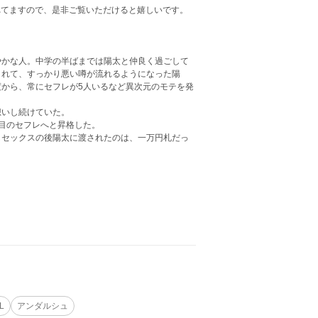
されてますので、是非ご覧いただけると嬉しいです。
やかな人。中学の半ばまでは陽太と仲良く過ごして
まれて、すっかり悪い噂が流れるようになった陽
から、常にセフレが5人いるなど異次元のモテを発
想いし続けていた。
目のセフレへと昇格した。
しセックスの後陽太に渡されたのは、一万円札だっ
L
アンダルシュ