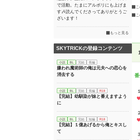
で活動。たまにアルポリにも上げま
こ
す🎶読んでくださってありがとうご
こ
ざいます！
もっと見る
SKYTRICKの登録コンテンツ
小説
BL
完結
長編
嫌われ魔術師の俺は元夫への恋心を
消去する
番
小説
BL
完結
長編
R18
【完結】幼馴染が妹と番えますよう
に
小説
BL
完結
短編
R18
【完結】１億あげるから俺とキスし
て