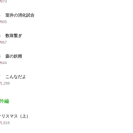
973
４ 室井の消化試合
905
５ 数珠繋ぎ
967
６ 森の妖精
844
７ こんなだよ
1,299
外編
クリスマス（上）
1,816