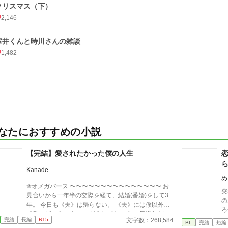
クリスマス（下）
2,146
室井くんと時川さんの雑談
1,482
なたにおすすめの小説
【完結】愛されたかった僕の人生
Kanade
め
✯オメガバース 〜〜〜〜〜〜〜〜〜〜〜〜〜〜〜 お
突
見合いから一年半の交際を経て、結婚(番婚)をして3
の
年。 今日も《夫》は帰らない。 《夫》には僕以外の
ろ
『番』がいる。 ねぇ、どうしてなの？ 一目惚れだっ
事
文字数：268,584
完結
長編
R15
て言ったじゃない。 愛してるって言ってくれたじゃ
BL
完結
短編