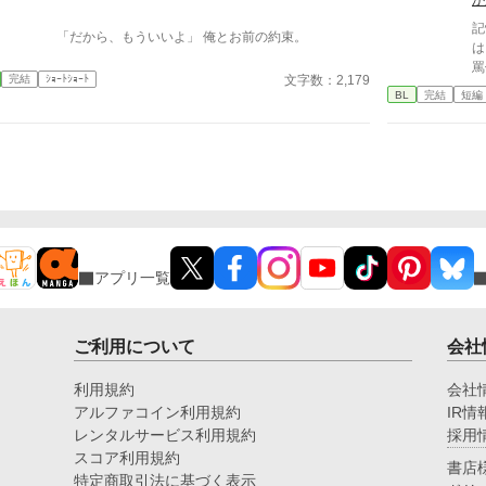
か
彼
お
記
「だから、もういいよ」 俺とお前の約束。
酷
は
わ
罵
妻
文字数：2,179
完結
ｼｮｰﾄｼｮｰﾄ
優
BL
完結
短編
子
し
く
な
付
し
夫
れ
だ
た
『
ニ
が——…
ヴ
す
も
す
アプリ一覧
ご利用について
会社
利用規約
会社
アルファコイン利用規約
IR情
レンタルサービス利用規約
採用
スコア利用規約
書店
特定商取引法に基づく表示