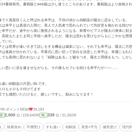
1/14書籍発売。書籍版とweb版は少し違うところがあります。書籍版はより改稿
味でド真面目くんと呼ばれる幸平は、子供の頃から幼馴染の陽太に恋をしている。
太は幸平とは真逆の人間だ。美人で人気者で恐れられていて尚好意を抱かれる煌び
た幸平だが、途中から彼に無視されるようになる。刺青やピアスが陽太の身体に刻
。高校もたまたま同じ学校へ進学したが、陽太は恐れを受けながらもにこやかな態度
していた。
平とは世界が違いすぎて話しをする機会は滅多にない。それでも幸平は、陽太に片
学は進路が分かれている。卒業式に思い切って告白を決意した幸平は、幸運にも6人
しでも面倒に思われないよう『経験はある』と嘘をつき、陽太と関係をもつ。しか
。
しい思いに涙を滲ませながらも、その後もセフレを続ける幸平だが——……
れ違い幼馴染の片思いBLです。
エロもエロも※付けてます
言でも感想いただけると、嬉しいですし、励みになります！
24h.ポイント
683pt
39,183
2,000
339
位 / 228,640件
位 / 31,392件
説
BL
L
執着攻め
不憫受け
すれ違い
幼馴染
美形×平凡
健気受け
現代B