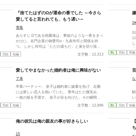
で
ないか。 ねぇ、僕はもう要らないの…？ 独りで過ご
だ
す『発情期』は辛いよ…。 ーーーーーーーーーーー
な
『捨てたはずのΩが運命の番でした ～今さら
ーーーーーーーー ✻改稿版を他サイトにて投稿公開中
に
です。
愛してると言われても、もう遅い～
彼
S
の
雪兎
旧
ス
あらすじ Ωである朝霧湊は、事故のような一夜をきっ
1
時
かけに、名門企業の御曹司α・九条玲司と関係を持
し
の耳に
つ。 しかし玲司は「ただの過ちだ」と湊を切り捨
夫
ば
て、政略結婚のためβの婚約者との未来を選んだ。 深
BL
完結
長編
った
文字数：12,313
完結
短編
女
く傷ついた湊は、彼の前から姿を消す。 数か月後―
こ
き
―。 湊の身体は、これまで誰も知らなかった希少な
か
ず
『遅咲きΩ』として覚醒する。 その瞬間、玲司は初め
愛してやまなかった婚約者は俺に興味がない
国
も多分
て湊こそが運命の番だったと知る。 「戻ってきてく
命
め
了承
な
れ」 今さら必死に追いかけてくる玲司。 だが湊の隣
ラ
た
には、自分を支え続けてくれた医師のα・神崎伊織が
卒業パーティー。 皇子は婚約者に破棄を告げ、左腕
｢ず
族
5
いた。 「あなたは俺を捨てたでしょう」 後悔に苦し
には新しい恋人を抱いていた。 青年はただ微笑み、
馴染
も
むα、執着する第二のα、そして希少Ωを巡る陰謀。
一枚の紙を手渡す。 皇子が目を向けた、その瞬間
い
で
もう二度と傷つきたくないΩが最後に選ぶ相手とは―
——。 「この瞬間だと思った。」 すべてを愛で終わ
てない。 た
帥
文字数：12,996
完結
短編
BL
完結
短編
―。 捨てた側の後悔と執着が加速する、すれ違いオ
らせた、沈黙の恋の物語。 IFストーリーあり 誤字
想
た
メガバースBL。
あれば報告お願いします！
白
め
5年
ク
俺の彼氏は俺の親友の事が好きらしい
​
てるわけ
辛
ね
し
15