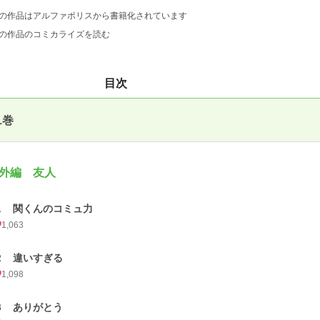
の作品はアルファポリスから書籍化されています
の作品のコミカライズを読む
目次
1巻
外編 友人
１ 関くんのコミュ力
1,063
２ 違いすぎる
1,098
３ ありがとう