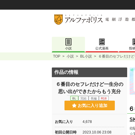
小説
公式漫画
投
TOP
>
小説
>
BL小説
>
６番目のセフレだけど
作品の情報
６番目のセフレだけど一生分の
思い出ができたからもう充分
BL
完結
長編
R18
お気に入り追加
６
S
お気に入り
4,678
幼
初回公開日時
2023.10.06 23:08
☆