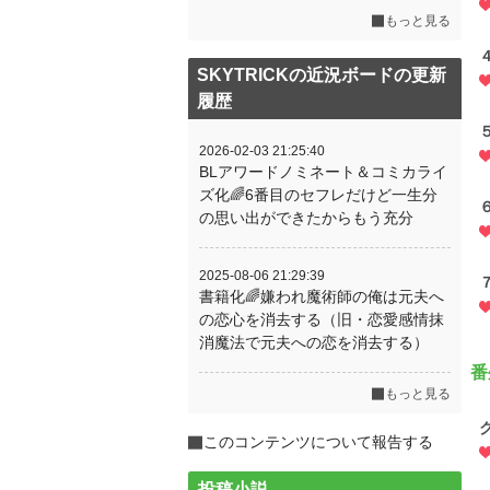
もっと見る
SKYTRICKの近況ボードの更新
履歴
2026-02-03 21:25:40
BLアワードノミネート＆コミカライ
ズ化🌈6番目のセフレだけど一生分
の思い出ができたからもう充分
2025-08-06 21:29:39
書籍化🌈嫌われ魔術師の俺は元夫へ
の恋心を消去する（旧・恋愛感情抹
消魔法で元夫への恋を消去する）
番
もっと見る
このコンテンツについて報告する
投稿小説