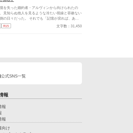
がみゆえ
に己を『サラ』と名乗る。だが、 ——「失せろ。
と泣きつかれても
前のような娼夫など必要としていない」 噂通り冷
憶を失った婚約者・アルヴィンから向けられたの
なロイの口からは罵詈雑言が放たれた。ロイは穢ら
、見知らぬ他人を見るような冷たい視線と容赦ない
しい娼夫を睨みつけ去ってしまう。使者らは最愛の
倒の日々だった。 それでも「記憶が戻れば、あの
を亡くしたロイを憐れむばかりで、まるでサラの様
しい彼に戻るはず」と耐え続けたニコラス。 しか
文字数：31,450
R15
を気にしていない。 誰も、サラこそが五年前に亡
、アルヴィンがみんなの前でニコラスの手紙を破り
なった『奥様』であり、最愛のその人であるとは気
がら嘲笑した時、ついに限界を迎える。 「僕が愛
いていないようだった。 しかし、最大の問題は元
たアルヴィンは、あの日死んだんだ」 ​誰も信じら
に存在を忘れられていることではない。 サラが未
なくなったニコラスは隣国へ留学することになっ
にロイを愛しているという事実だ。 仕方なく、
。 留学先で過去を乗り越え、新しい幸福を掴んだ
恋愛感情抹消魔法』を己にかけることにするサラだ
コラス。 そこへ「記憶が戻った」と涙を流すアル
… ☆お読みくださりありがとうございま
ィンが現れるが、すでにニコラスの心には少しの情
。良ければ感想などいただけるとパワーになりま
残ってなくて―――……。
！
公式SNS一覧
情報
情報
報
情報
様向け