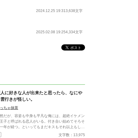
2024.12.25 19:31
3,638文字
2025.02.08 19:25
4,334文字
恋人に好きな人が出来たと思ったら、なにや
ら雲行きが怪しい。
っちゃ抹茶
然だが、容姿も中身も平凡な俺には、超絶イケメン
王子と呼ばれる恋人がいる。付き合い始めてそろそ
一年が経つ。といってもまだキスもそれ以上もした
がない健全なお付き合い。王子は優しいけど意地悪
文字数：13,975