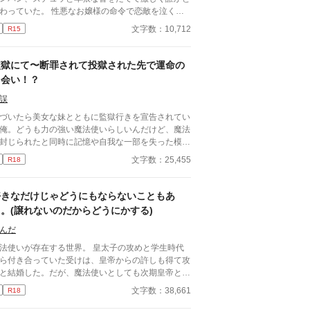
ていた。 性悪なお嬢様の命令で恋敵を泣く泣
殺りに行ったら逆にヤラれちゃった、ちょっとアホ
文字数：10,712
R15
話です。 （ムーンライトノベルにも掲載して
ます）
監獄にて〜断罪されて投獄された先で運命の
出会い！？
誤
づいたら美女な妹とともに監獄行きを宣告されてい
俺。どうも力の強い魔法使いらしいんだけど、魔法
封じられたと同時に記憶や自我な一部を失った模様
。封じられているにもかかわらず使えた魔法で、な
文字数：25,455
R18
とか妹は逃したものの、俺は離島の監獄送りに。い
おう貴族扱いで独房に入れられていたけれど、綺麗
ころのない監獄で俺に目をつけた男がいた。仕方な
好きなだけじゃどうにもならないこともあ
、妹に似ているなら俺も絶世の美形なのだろうから
。(譲れないのだからどうにかする)
鏡が見たい)
んだ
法使いが存在する世界。 皇太子の攻めと学生時代
ら付き合っていた受けは、皇帝からの許しも得て攻
と結婚した。だが、魔法使いとしても次期皇帝とし
も天才的な攻めに、後継を望む周囲は多い。 好き
文字数：38,661
R18
だけではどうにもならないと理解している受けは、