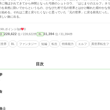
界に飛ばされてきてから仲間となった弓師のシュトロウ、「はじまりのエルフ」ネ
のを未然に防いでからというもの、ひなびた村で元の世界とはかけ離れた穏やかな
り始める。それは二度と戻りたくないと思っていた「元の世界」に戻る前兆だった
新しい旅に出る。
24h.ポイント
0pt
0
228,622
31,394
位 / 228,622件
位 / 31,394件
説
BL
異世界
BL
ファンタジー
短編
転生
特殊能力
エルフ
異世界転生フ
目次
夢
0
食
0
喚士