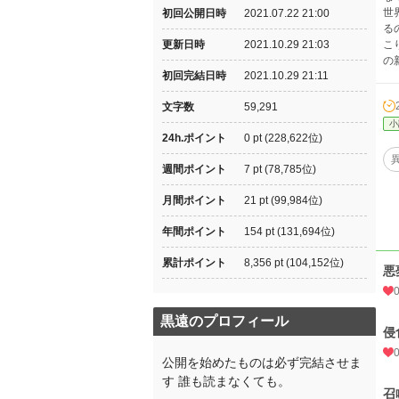
世
初回公開日時
2021.07.22 21:00
る
更新日時
2021.10.29 21:03
こ
の
初回完結日時
2021.10.29 21:11
文字数
59,291
小
24h.ポイント
0 pt (228,622位)
週間ポイント
7 pt (78,785位)
月間ポイント
21 pt (99,984位)
年間ポイント
154 pt (131,694位)
累計ポイント
8,356 pt (104,152位)
悪
黒遠のプロフィール
侵
公開を始めたものは必ず完結させま
す 誰も読まなくても。
召