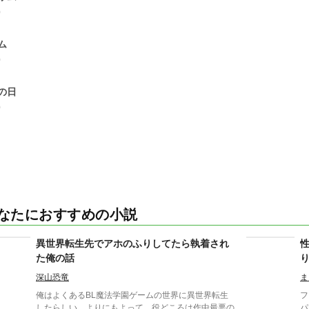
0
ム
0
の日
0
なたにおすすめの小説
異世界転生先でアホのふりしてたら執着され
た俺の話
深山恐竜
ま
俺はよくあるBL魔法学園ゲームの世界に異世界転生
フ
したらしい。よりにもよって、役どころは作中最悪の
パ