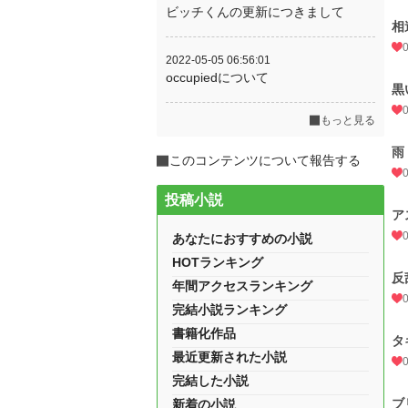
ビッチくんの更新につきまして
相
2022-05-05 06:56:01
occupiedについて
黒
もっと見る
雨
このコンテンツについて報告する
投稿小説
ア
あなたにおすすめの小説
HOTランキング
反
年間アクセスランキング
完結小説ランキング
書籍化作品
タ
最近更新された小説
完結した小説
ブ
新着の小説