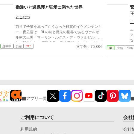
攻
してくれた。 彼にお世話になりながら自立していこ
勘違いと過保護と狂愛に満ちた世界
うと意気込む俺と、世話はするが自立させたくない
男。 そして俺は自分が何者かを知って、流されるよ
とこなつ
うに男と暮らすことになる。 男だけの世界。誰でも
こ
子供ができるけど、出産の描写はないです。 駆け足
前世で子猫を庇って亡くなった極貧のイケメンヤンキ
で完結までザッと書いて投稿しましたのでもしかした
エ
ー・夜凪蓮は、BLの剣と魔法の世界であるヴァルゼ
ら誤字脱字があるかと思いますが、見つけ次第修正し
ア
ル家の三男「マーリン・ルクス・デ・ヴァルゼル」と
ます。 誤字脱字報告ありがとうございます。助かり
な
して転生した。 平民出身の天才護衛としてやってき
ます。
ぎ
文字数：75,884
連載中
長編
R15
た美少年・アルベール（アル）と出会い、幼少期に母
BL
完結
短編
に
エリスの劇薬の毒からアルを救おうとした際、マーリ
期
ンは【空間支配の大魔術】に覚醒して彼を救った。ア
え
ルはマーリンに密かな強烈な恋心を抱いており、毎夜
禁
エリスに「本日のマーリン報告」を行っている。 当
子
主である父ヴィンセントや双子の兄たち、さらに母方
オ
の祖父母は、マーリンを「ヴァルゼル家の至宝」「天
使」と呼び、過剰なまでの溺愛を注いでいる。しか
し、中身がビビりな小心者であるマーリンは、その重
すぎるプレッシャーに日々怯え、憂鬱を感じていた。
アプリ一覧
歴史や一族の家系図を学ぶ中、マーリンは母エリスの
名前からミドルネーム「ルクス」が抜けていることに
気づく。母が冷遇されているという壮大な勘違いをし
ご利用について
会社
たマーリンは、ショックのあまり発作的に魔力を暴走
させるが、アルに鎮められる。翌日、納得がいかない
まま魔力切れと疲労により自室で寝込み、母への想い
利用規約
会社