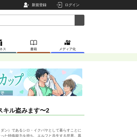
新規登録
ログイン
ネス
書籍
メディア化
スキル盗みます〜2
イダン）であるシロ・イクバヤとして暮らすことに
なった特殊能力を持ち、エルフと共生する世界。異