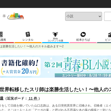
Web
稿漫画
レンタル
絵本ひろば
ビジ
コンテンツ大賞
は楽勝生活したい！〜他人のスキル盗みます〜2
世界転移したスリ師は楽勝生活したい！〜他人の
遠
（近況ボード：
11 件
）
リをして日銭を稼いでいた山口志路は、ある日突然異世界に召喚され、召喚者（エ
った。そこは一人一人が「アーガの葉」と呼ばれる不思議な木の葉の模様と一対に