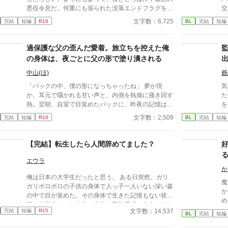
悪役令息だ。何重にも張られた没落エンドフラグをへ
交わっ
し折る日々……なんてまっぴらごめんなので、前世の
く
文字数：6,725
完結
短編
R18
BL
完結
短編
スキル（引きこもり）を最大限活用して平和を勝ち取
な子の
る！ ……はずだったのだが、どういうわけか俺の従
い
者が「坊ちゃんの足すべすべ～」なんて言い出し
過保護な父の歪んだ愛着。旅立ちを控えた俺
て！？
の身体は、夜ごとに父の形で塗り潰される
中山(ほ)
爺
「パックの中、僕の形になっちゃったね」 夢か現
気
か。耳元で囁かれる甘い声と、内側を執拗に掻き回す
た
熱。翌朝、自室で目覚めたパックに、昨夜の記憶はな
を
い。ただ、疼くような下腹部の熱だけが残っていた。
だ
文字数：2,509
完結
短編
R18
BL
完結
短編
相談しようと向かった相手こそが、自分を侵食してい
ん
る張本人だとも知らずに、パックは父の部屋の扉を開
ち
く。 このお話はムーンライトでも投稿してます〜
ど
【完結】転生したら人間辞めてました？
い
る
(
エウラ
か
俺は日本の大学生だったと思う。 ある日突然、ガリ
魔
ガリボロボロの子供の身体で人っ子一人いない深い森
か
の中で目が覚めた。その身体で生きた記憶もない状
め
態。大学生だった自分の名前や家族構成、友人なども
て
文字数：14,537
完結
短編
R15
覚えていない。 ここで生きるための知識もなく途方
BL
完結
短編
な
に暮れていると、冒険者だという男が偶然現れて保護