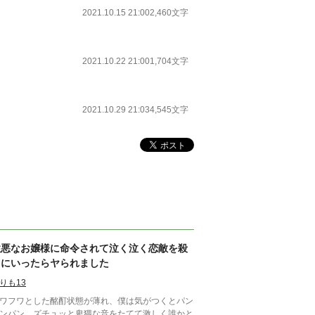
2021.10.15 21:00
2,460文字
2021.10.22 21:00
1,704文字
2021.10.29 21:03
4,545文字
性悪なお嬢様に命令されて泣く泣く恋敵を殺
りにいったらヤられました
りも13
ワフワとした酩酊状態が薄れ、僕は気がつくとパン
ンパン、ズチュッと卑猥な音をたてて激しく誰かと