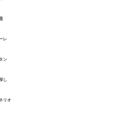
0
題
0
ーレ
0
タン
0
探し
0
ネリオ
0
0