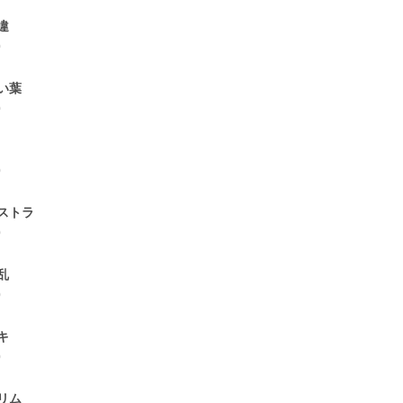
違
0
い葉
0
0
ストラ
0
乱
0
キ
0
リム