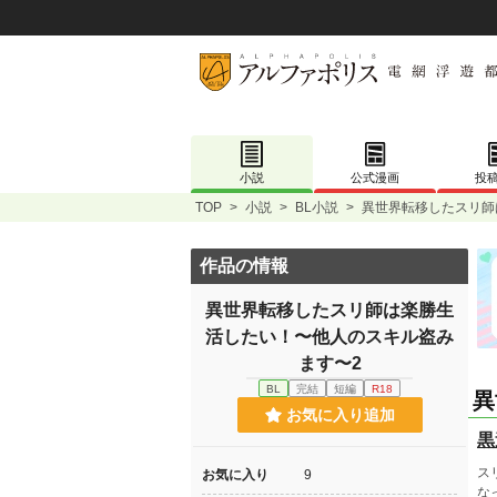
小説
公式漫画
投
TOP
>
小説
>
BL小説
>
異世界転移したスリ師
作品の情報
異世界転移したスリ師は楽勝生
活したい！〜他人のスキル盗み
ます〜2
BL
完結
短編
R18
異
お気に入り追加
黒
ス
お気に入り
9
な