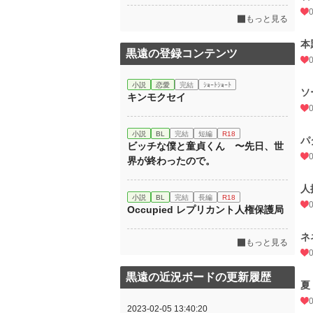
もっと見る
本
黒遠の登録コンテンツ
小説
恋愛
完結
ｼｮｰﾄｼｮｰﾄ
ソ
キンモクセイ
小説
BL
完結
短編
R18
パ
ビッチな僕と童貞くん 〜先日、世
界が終わったので。
人
小説
BL
完結
長編
R18
Occupied レプリカント人権保護局
ネ
もっと見る
黒遠の近況ボードの更新履歴
夏
2023-02-05 13:40:20