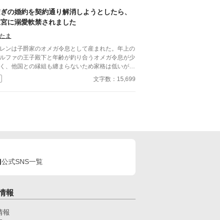
めに後継を作ることを進言するしかなく…。
繋ぎの婚約を契約通り解消しようとしたら、
王宮に溺愛軟禁されました
たま
レンは子爵家のオメガ令息として産まれた。年上の
ルファの王子殿下と年齢が釣り合うオメガ令息が少
く、他国との縁組も纏まらないため家格は低いが繋
として一応婚約をしている。王子のことは兄のよう
文字数：15,699
慕っており、初恋の人ではあるけれど、契約終了時
か王子に想い人が現れた時には解消されるものと考
ていた。ところが婚約解消時期の直前に王子宮に軟
された。結婚を承諾するまでここから出さないと王
から溢れるほどの愛を与えられる。ハッピーエンド
メガバースBLです。
公式SNS一覧
情報
情報