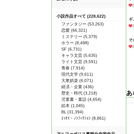
小説作品すべて (228,622)
ギ
ファンタジー (53,263)
恋愛 (66,321)
ミステリー (5,379)
そ
ホラー (8,498)
SF (6,731)
キャラ文芸 (5,635)
ライト文芸 (9,591)
青春 (7,914)
現代文学 (9,611)
大衆娯楽 (6,071)
経済・企業 (436)
あ
歴史・時代 (3,218)
児童書・童話 (4,654)
絵本 (1,045)
BL (31,394)
ｴｯｾｲ・ﾉﾝﾌｨｸｼｮﾝ (8,861)