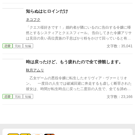
知らぬはヒロインだけ
ネコフク
「クエス様好きです！」婚約者が隣にいるのに告白する令嬢に唖
然とするシスティアとクエスフィール。 告白してきた令嬢アリサ
は見目の良い高位貴族の子息ばかり粉をかけて回っていると有名
な人物だった。 しかも「イベント」「システム」など訳が分から
文字数：35,041
恋愛
完結
短編
ない事を言っているらしい。 そう、アリサは転生者。ここが乙女
ゲームの世界で自分はヒロインだと思っている。 しかし彼女は知
らない。他にも転生者がいることを。 ※不定期連載です。毎日投
時は戻ったけど、もう疲れたので全て傍観します。
稿する時もあれば日が開く事もあります。
秋月アムリ
乙女ゲームの悪役令嬢に転生したオリヴィア・ヴァーミリオ
ン。 一度目の人生では破滅回避に奔走するも虚しく断罪された
彼女は、時間が転生時点に戻った二度目の人生で、全てを諦めて
いた。 もう疲れた。どうせ無駄なら、せめて断罪の日まで穏や
文字数：23,166
恋愛
完結
短編
かに眠って過ごしたい──そう願い、積極的に引きこもり傍観を決
め込むオリヴィア。 だが、一周目では冷淡だったはずの婚約
者・セドリック王子が、なぜか彼女に献身的な優しさを見せ、
「今度こそ、私が君を守る」と誓うのだ。 運命に抗う気力さえ
失った令嬢が、思いがけない波乱に巻き込まれていく。全てを諦
めたはずの人生で、彼女を待ち受ける未来とは──