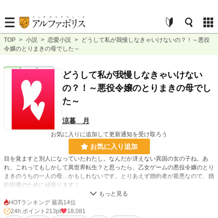
TOP
>
小説
>
恋愛小説
>
どうして私が我慢しなきゃいけないの？！～悪役
令嬢のとりまきの母でした～
恋愛
完結
長編
どうして私が我慢しなきゃいけない
の？！～悪役令嬢のとりまきの母でし
た～
涼暮 月
お気に入りに追加して更新通知を受け取ろう
お気に入り追加
目を覚ますと別人になっていたわたし。なんだか冴えない異国の女の子ね。あ
れ、これってもしかして異世界転生？と思ったら、乙女ゲームの悪役令嬢のとり
まきのうちの一人の母…かもしれないです。とりあえず婚約者が最悪なので、婚
約回避のために頑張ります！
HOTランキング 最高14位
小説
6,505 位 / 228,589 件
24h.ポイント
213pt
18,081