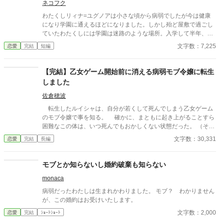
ネコフク
わたくしリィナ=ユグノアは小さな頃から病弱でしたが今は健康
になり学園に通えるほどになりました。しかし殆ど屋敷で過ごし
ていたわたくしには学園は迷路のような場所。入学して半年、未
だに迷子になってしまいます。今日も侍従のハルにニヤニヤされ
文字数：7,225
恋愛
完結
短編
ながら遠回り（迷子）して出た場所では何やら不穏な集団
が・・・ 強制的に修羅場に巻き込まれたリィナがちょっとだけざ
まぁするお話です。そして修羅場とは関係ないトコで婚約者に溺
【完結】乙女ゲーム開始前に消える病弱モブ令嬢に転生
愛されています。
しました
佐倉穂波
転生したルイシャは、自分が若くして死んでしまう乙女ゲーム
のモブ令嬢で事を知る。 確かに、まともに起き上がることすら
困難なこの体は、いつ死んでもおかしくない状態だった。 （そん
な……死にたくないっ！） 乙女ゲームの記憶が正しければ、あ
文字数：30,331
恋愛
完結
長編
と数年で死んでしまうルイシャは、「生きる」ために努力するこ
とにした。 2023.9.3 投稿分の改稿終了。 2023.9.4 表紙を作っ
てみました。 2023.9.15 完結。 2023.9.23 後日談を投稿しまし
モブとか知らないし婚約破棄も知らない
た。
monaca
病弱だったわたしは生まれかわりました。 モブ？ わかりません
が、この婚約はお受けいたします。
文字数：2,000
恋愛
完結
ｼｮｰﾄｼｮｰﾄ