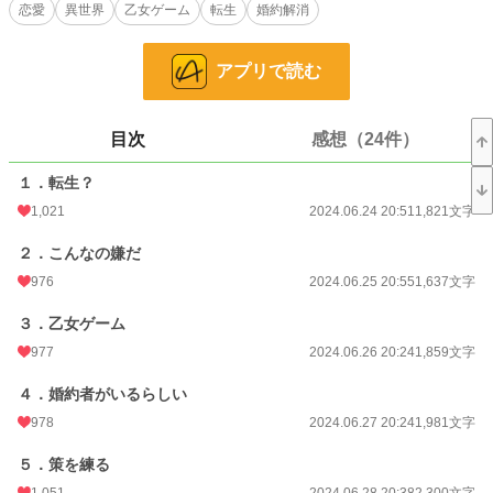
恋愛
異世界
乙女ゲーム
転生
婚約解消
恋愛
3,052 位 / 66,314 件
お気に入り
818
アプリで読む
24h.ポイント
213 pt
文字数
32,371
目次
感想（24件）
更新日時
2024.07.09 20:38
１．転生？
初回公開日時
2024.06.24 20:51
1,021
2024.06.24 20:51
1,821文字
初回完結日時
2024.07.09 21:17
２．こんなの嫌だ
週間ポイント
1,105 pt (8,289 位)
976
2024.06.25 20:55
1,637文字
月間ポイント
5,871 pt (7,358 位)
３．乙女ゲーム
977
2024.06.26 20:24
1,859文字
年間ポイント
109,685 pt (5,514 位)
４．婚約者がいるらしい
累計ポイント
401,108 pt (12,366 位)
978
2024.06.27 20:24
1,981文字
５．策を練る