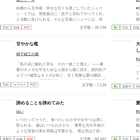
蒸しケーキ
紺
結婚から五年後、幸せな日々を過ごしていたシュー
■
ン・トアは、突然義父に「息子と別れてやってくれ」
な
と冷酷に告げられる。そんな言葉にシューンは、何一
都
つ言い返せず、飲み込むしかなかった。そして、夫で
い
文字数：36,796
完結
短編
R15
BL
完結
短編
あるアインス・キールに離婚を切り出すが、アインス
本
がそう簡単にシューンを手離す訳もなく......。
甘やかな檻
硝子細工の森
K
「私の花に触れた罪を、その一族ごと償え」 ――最
「
愛のオメガを守るためなら国すら敵に回す。絶対的ア
てくれる
ルファ×健気なオメガが紡ぐ、甘く危険な愛の物語。
ャ
オメガバース 美形魔法使い×大人しい異世界転移者元
ください
文字数：7,136
完結
ｼｮｰﾄｼｮｰﾄ
R15
司書 魔法世界×獣人世界
BL
連載中
長
い
幼
は
諦めることを諦めてみた
き
ゆい
時
喪
――
いつだってそうだ。 食べたいおかずやおやつは弟に
女
な
取られる。 服はいつもおさがり。 優秀な兄や天使の
離縁が
せ
ような容姿の弟を両親は可愛がる。 僕は兄ほど頭は
れ
ま
良くないし、弟より可愛くない。 何をやらせてもミ
り
文字数：80,482
連載中
短編
R18
BL
完結
短編