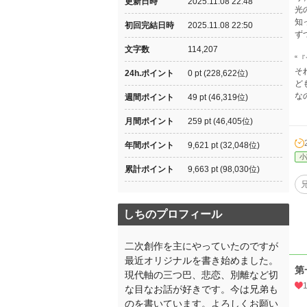
更新日時
2025.11.08 22:48
光
知
初回完結日時
2025.11.08 22:50
ず
文字数
114,207
“
そ
24h.ポイント
0 pt (228,622位)
ど
な
週間ポイント
49 pt (46,319位)
月間ポイント
259 pt (46,405位)
年間ポイント
9,621 pt (32,048位)
小
累計ポイント
9,663 pt (98,030位)
しちのプロフィール
二次創作を主にやっていたのですが
最近オリジナルを書き始めました。
第
現代軸の三つ巴、悲恋、別離など切
な目なお話が好きです。今は兄弟も
のを書いています。よろしくお願い