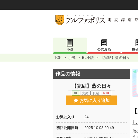
小説
公式漫画
投
TOP
>
小説
>
BL小説
>
【完結】藍の日々
作品の情報
【完結】藍の日々
BL
完結
長編
R18
お気に入り追加
【
お気に入り
24
し
初回公開日時
2025.10.03 20:49
幼
う