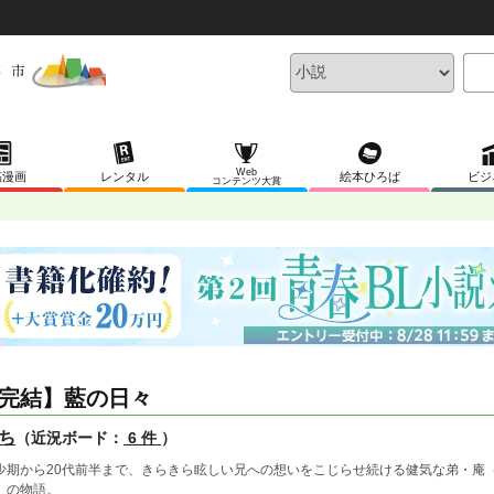
Web
稿漫画
レンタル
絵本ひろば
ビジ
コンテンツ大賞
完結】藍の日々
ち
（近況ボード：
6 件
）
少期から20代前半まで、きらきら眩しい兄への想いをこじらせ続ける健気な弟・庵
）の物語。