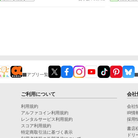
す
ソッカスな僕。 だから、何もかもを諦めた。 またし
だ。 初めから要らぬ子
に
ても突発的な思いつきによる投稿です。 楽しくお読
愛
更
みいただけたら嬉しいです。 投稿ペースはのんびり
の
ざ
です。 誤字脱字等で文章を突然改稿するかもです。
て
誤字脱字のご報告をいただけるとありがたいです。
生を終え
２
眠る
は
アプリ一覧
ご利用について
会社
利用規約
会社
アルファコイン利用規約
IR情
レンタルサービス利用規約
採用
スコア利用規約
書店
特定商取引法に基づく表示
ドリ