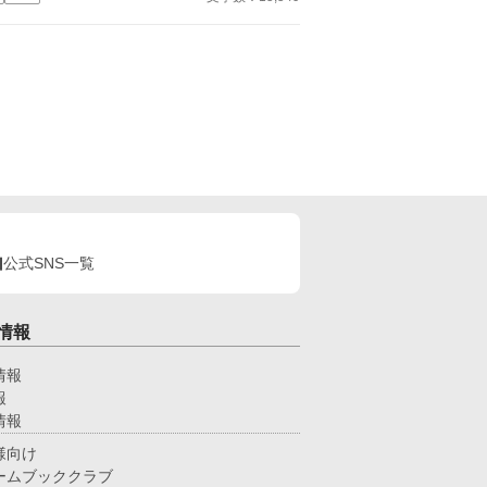
。執筆しながらの更新、遅筆なのでゆっくりペース
供を増やさないために、男を
はなりますが、完結は保証いたします。 ☆8/7 0時
人にと定められているのだ。子ができなくて当然な
新 HOT女性向けランキング55位！ ありがとうご
だから、離婚を論じるられる事もなかった。 そし
います😊
若い間に抱き潰されたあと、修道院に幽閉されて一
る。 僕はもうすぐ王の愛人に召し出され、
年になる。夜のお召もあるが、ただ抱きしめられて
だけのお召だ。 そんな生活に変化があったの
、僕に遅い精通があってからだった。
公式SNS一覧
情報
情報
報
情報
様向け
ームブッククラブ