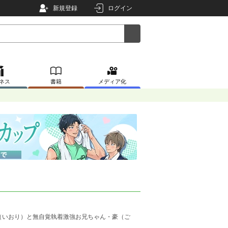
新規登録
ログイン
ネス
書籍
メディア化
（いおり）と無自覚執着激強お兄ちゃん・豪（ご