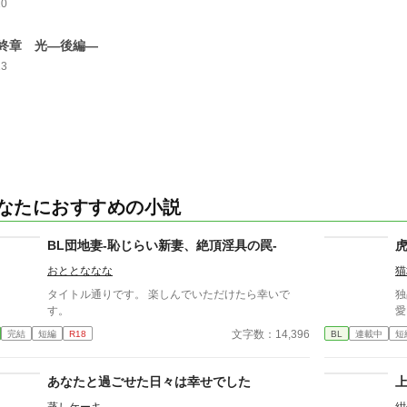
10
終章 光―後編―
13
なたにおすすめの小説
BL団地妻-恥じらい新妻、絶頂淫具の罠-
おととななな
猫
タイトル通りです。 楽しんでいただけたら幸いで
独
す。
愛
文字数：14,396
完結
短編
R18
BL
連載中
短
あなたと過ごせた日々は幸せでした