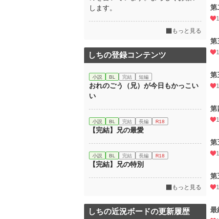
第
します。
もっと見る
第
しちの登録コンテンツ
第
小説
BL
完結
短編
おれのごう（兄）が今日もかっこい
い
第
小説
BL
完結
長編
R18
【完結】兄の最愛
第
小説
BL
完結
長編
R18
【完結】兄の特別
第
もっと見る
最
しちの近況ボードの更新履歴