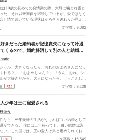
色橙
聡は10歳の初めての発情期の際、大輝に噛まれ番と
った。それ以来関係を継続しているが、愛ではなく
合と情で続いている現状はそろそろ終わりが見えて
た。 ■注意*独自オメガバース設定。■『それは愛か
文字数：9,082
能か』と同じ世界設定です。関係は一切なし。
大好きだった婚約者が記憶喪失になって冷遇
してくるので、婚約解消して別の人と結婚し
ます
anade
シャル、大きくなったら、おれのおよめさんになっ
？」 「およめしゃん？」 「うん。おれ、シ
ルが大好きだから。大人になったら、けっこんして
」 「うん！ シャルもリュシーしゃま、だ
文字数：8,129
編
R15
しゅき！ およめしゃん、なる！」 ✩ ✩ ✩
き日に交わした『約束』。その約束が果たされたの
、シャーロットが十二歳、リュシオンが十七歳のと
愛人少年は王に寵愛される
。 それから三年。リュシオンが事故により記憶
枝蓮夜
失になったことで、全てが狂っていく――。 ―
―――――――― ✻男しかいない、αとΩしかい
性なら、三年夫婦の生活がなければ白い結婚として
い世界観なので、女性やβといった概念は出てきま
できる。 僕には三年待っても、白い結婚は訪
ん。 ✻独自設定の異世界オメガバースです。 ✻4話
ない。この国では、王の愛人は男と定められてお
では毎日更新。その後は週3話の更新を目指しま
、白い結婚であっても離婚は認められていないため
文字数：15,549
R18