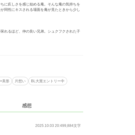
持ちに疚しさを感じ始める庵。そんな庵の気持ちを
豪が同性にキスされる場面を庵が見たときから少し
が呆れるほど、仲の良い兄弟。シュクフクされた子
×美形
片想い
BL大賞エントリー中
感想
2025.10.03 20:49
9,884文字