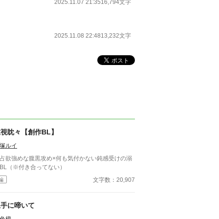
2025.11.07 21:35
16,794文字
2025.11.08 22:48
13,232文字
虎視眈々【創作BL】
塚ルイ
占欲強めな腹黒攻め×何も気付かない鈍感受けの溺
BL（※付き合ってない）
文字数：20,907
編
上手に啼いて