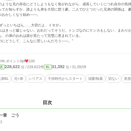
のような兄の存在にどうしようもなく焦がれながら、成長していくにつれ自分の気
ってか知らずか、誰よりも弟を大切に想う豪。二人でひとつだった兄弟の関係は、
つおかしくなり始め――。
『ずっといちばん……大切だよ、イオが』
れはきっと嘘じゃない。おれだってそうだ。トシゴなのにケンカもしない、まわり
も、の弟のおれは誰が見たって完璧に恵まれている。
のにどうして、こんなに苦しいんだろう――。”
24h.ポイント
0pt
100
228,622
31,392
位 / 228,622件
位 / 31,392件
説
BL
兄弟BL
兄×弟
シリアス
子供時代からスタート
溺愛/執着
切ない
美形
目次
一章 ごう
12