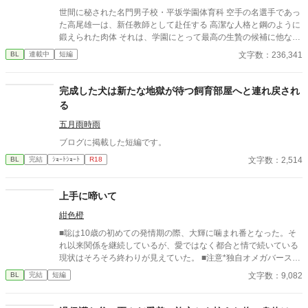
世間に秘された名門男子校・平坂学園体育科 空手の名選手であっ
た高尾雄一は、新任教師として赴任する 高潔な人格と鋼のように
鍛えられた肉体 それは、学園にとって最高の生贄の候補に他なら
なかった 至高の筋肉を持つ、精神を削られ意志をなくした青年を
文字数：236,341
BL
連載中
短編
太古の神に捧げるため、“水”、“風”、“土”の信奉者達が暗躍する 意
志をなくし筋肉の操り人形と化した“デク” 消える教師 山奥の男子
校で繰り広げられるダークファンタジー
完成した犬は新たな地獄が待つ飼育部屋へと連れ戻され
る
五月雨時雨
ブログに掲載した短編です。
文字数：2,514
BL
完結
ｼｮｰﾄｼｮｰﾄ
R18
上手に啼いて
紺色橙
■聡は10歳の初めての発情期の際、大輝に噛まれ番となった。そ
れ以来関係を継続しているが、愛ではなく都合と情で続いている
現状はそろそろ終わりが見えていた。 ■注意*独自オメガバース設
定。■『それは愛か本能か』と同じ世界設定です。関係は一切な
文字数：9,082
BL
完結
短編
し。