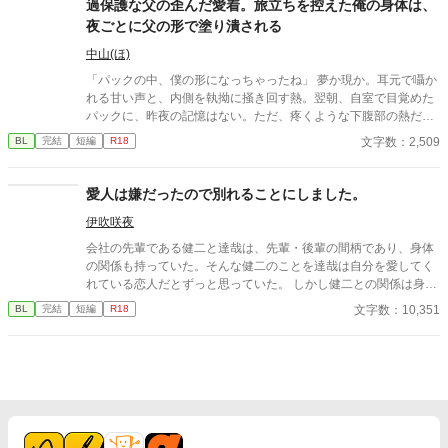
過保護な父の歪んだ愛着。旅立ちを控えた俺の身体は、
夜ごとに父の形で塗り潰される
中山(ほ)
「パックの中、僕の形になっちゃったね」 夢か現か。耳元で囁か
れる甘い声と、内側を執拗に掻き回す熱。翌朝、自室で目覚めた
パックに、昨夜の記憶はない。ただ、疼くような下腹部の熱だけ
が残っていた。 相談しようと向かった相手こそが、自分を侵食し
文字数：2,509
BL
完結
短編
R18
ている張本人だとも知らずに、パックは父の部屋の扉を開く。 こ
のお話はムーンライトでも投稿してます〜
愛人は嫌だったので別れることにしました。
伊吹咲夜
会社の先輩である健二と達哉は、先輩・後輩の間柄であり、身体
の関係も持っていた。そんな健二のことを達哉は自分を愛してく
れている恋人だとずっと思っていた。 しかし健二との関係は身体
だけで、それ以上のことはない。疑問に思っていた日、健二が結
文字数：10,351
BL
完結
短編
R18
婚したと朝礼で報告が。健二は達哉のことを愛してはいなかった
のか？