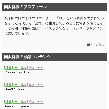
国沢柊青のプロフィール
焼き肉の日生まれのロマンサー。「BL」という言葉が生まれてい
なかった時代から「腐海」に生息している自分に怖さを感じる今
日この頃。守備範囲はボーイズラブでなく、メンズラブをメイン
に書いています。
もっと見る
国沢柊青の登録コンテンツ
小説
BL
完結
長編
R18
Please Say That
小説
BL
完結
短編
R18
Don't Speak
小説
BL
完結
長編
R18
Amazing grace