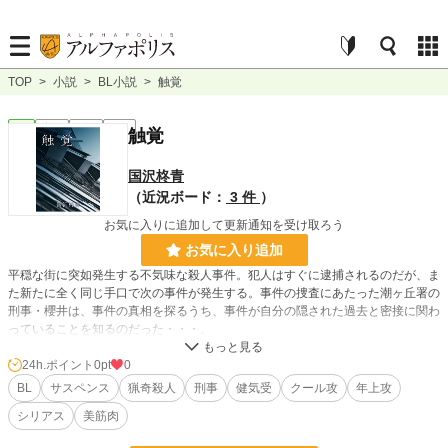
TOP
>
小説
>
BL小説
>
触覚
BL
完結
長編
R18
触覚
国沢柊青
（近況ボード：
3 件
）
お気に入りに追加して更新通知を受け取ろう
お気に入り追加
平穏な街に突如発生する不気味な殺人事件。犯人はすぐに逮捕されるのだが、ま
た新たに全く同じ手口で次の事件が発生する。事件の捜査にあたった潮ヶ丘署の
刑事・櫻井は、事件の真相を探るうち、事件が自分の隠された過去と密接に関わ
っていることを知るのだった・・・。
ほんのりゴアミステリー要素もありつつ、小柄な若手美筋肉刑事が駆けまわりま
す！痛い表現・グロ要素あり。わりと長編。謎多き人物に翻弄される若き刑事の
24h.ポイント
0pt
0
大苦悩。刑事物が好き！警官の制服が好き！って人には、オススメです。
BL
サスペンス
猟奇殺人
刑事
健気受
クール攻
年上攻
美筋肉がマイブームだった頃（今でもそうですが・・・）に書いた話ですので、
シリアス
美筋肉
とりわけ筋肉的表現が多いです。