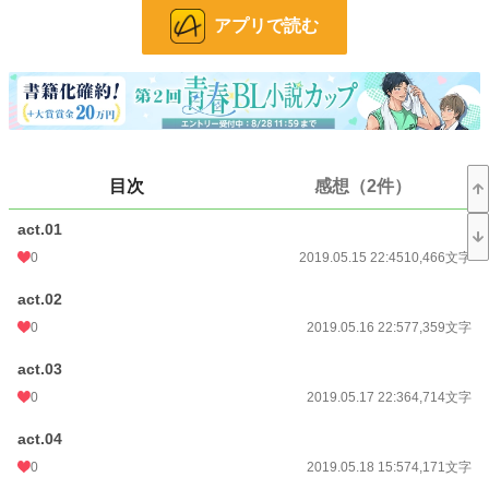
小説
228,742 位 / 228,742 件
アプリで読む
BL
31,416 位 / 31,416 件
お気に入り
60
24h.ポイント
0 pt
文字数
230,467
目次
感想（2件）
更新日時
2019.06.27 21:57
act.01
初回公開日時
2019.05.15 22:45
0
2019.05.15 22:45
10,466文字
初回完結日時
2019.06.27 21:57
act.02
週間ポイント
21 pt (62,459 位)
0
2019.05.16 22:57
7,359文字
月間ポイント
112 pt (63,279 位)
act.03
0
2019.05.17 22:36
4,714文字
年間ポイント
1,477 pt (74,628 位)
累計ポイント
47,356 pt (45,888 位)
act.04
0
2019.05.18 15:57
4,171文字