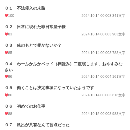
０１ 不法侵入の末路
BL
3,017 位 / 31,441 件
100
2024.10.14 00:00
3,341文字
お気に入り
402
０２ 日常に現れた非日常皇子様
24h.ポイント
78 pt
83
2024.10.14 00:00
3,903文字
文字数
180,317
０３ 俺のもとで働かないか？
更新日時
2024.11.22 00:00
85
2024.10.14 00:00
3,783文字
初回公開日時
2024.10.14 00:00
０４ わーふかふかベッド（棒読み）二度寝します、おやすみな
さい
初回完結日時
2024.11.22 00:01
96
2024.10.14 00:00
4,161文字
週間ポイント
70 pt (40,028 位)
０５ 働くことは決定事項になっていたようです
月間ポイント
539 pt (33,542 位)
86
2024.10.14 00:00
3,616文字
年間ポイント
11,878 pt (28,203 位)
０６ 初めてのお仕事
累計ポイント
122,737 pt (26,957 位)
88
2024.10.15 00:00
3,983文字
０７ 風呂が共有なんて盲点だった