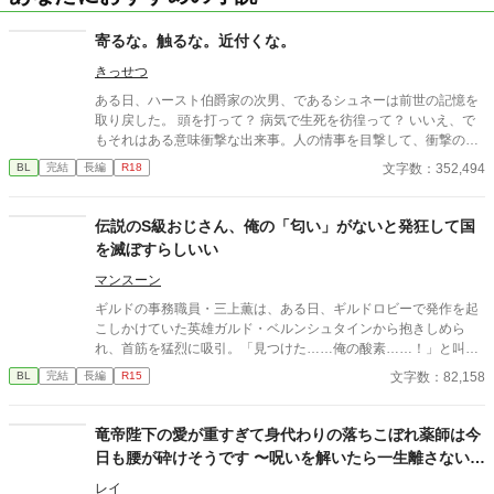
寄るな。触るな。近付くな。
きっせつ
ある日、ハースト伯爵家の次男、であるシュネーは前世の記憶を
取り戻した。 頭を打って？ 病気で生死を彷徨って？ いいえ、で
もそれはある意味衝撃な出来事。人の情事を目撃して、衝撃のあ
まり思い出したのだ。しかも、男と男の情事で…。 見たくもない
文字数：352,494
BL
完結
長編
R18
ものを見せられて。その上、シュネーだった筈の今世の自身は情
事を見た衝撃で何処かへ行ってしまったのだ。 シュネーは何処か
に行ってしまった今世の自身の代わりにシュネーを変態から守り
伝説のS級おじさん、俺の「匂い」がないと発狂して国
つつ、貴族や騎士がいるフェルメルン王国で生きていく。 しかし
を滅ぼすらしいい
問題は山積みで、情事を目撃した事でエリアスという侯爵家嫡男
にも目を付けられてしまう。シュネーは今世の自身が帰ってくる
マンスーン
まで自身を守りきれるのか。 ーーーーーーーーーーー 初めての投
ギルドの事務職員・三上薫は、ある日、ギルドロビーで発作を起
稿です。 結構ノリに任せて書いているのでかなり読み辛いし、分
こしかけていた英雄ガルド・ベルンシュタインから抱きしめら
かり辛いかもしれませんがよろしくお願いします。主人公がボー
れ、首筋を猛烈に吸引。「見つけた……俺の酸素……！」と叫
イズでラブするのはかなり先になる予定です。 ※ストックが切れ
び、離れなくなってしまう。 最強おじさん(変態)×ギルドの事務職
文字数：82,158
BL
完結
長編
R15
次第緩やかに投稿していきます。
員(平凡) 世界観が現代日本、異世界ごちゃ混ぜ設定になっており
ます。
竜帝陛下の愛が重すぎて身代わりの落ちこぼれ薬師は今
日も腰が砕けそうです 〜呪いを解いたら一生離さないと
宣言されました〜
レイ