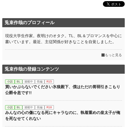
兎束作哉のプロフィール
現役大学生作家。夜明けのオタク。TL、BL＆ブロマンスを中心に
書いています。最近、主従関係が好きなことを自覚しました。
もっと見る
兎束作哉の登録コンテンツ
小説
BL
連載中
長編
R15
買いかぶらないでください氷狼殿下、僕はただの胃弱引きこもり
公爵令息です!!
小説
BL
連載中
長編
R18
みんなの心の傷になる死にキャラなのに、執着重めの皇太子が俺
を死なせてくれない