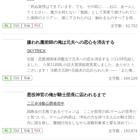
「死ぬ覚悟はできています。でも、その前に……お口、あーんし
てください」 魔力を持たない「無能」として実家で虐げられてい
た薬師のエリアン。 彼に下されたのは、触れるものすべてを焼き
尽くす「死の竜帝」ヴァレリウスへの、身代わりの婚姻だった。
文字数：62,752
BL
完結
長編
R15
嫌われ魔術師の俺は元夫への恋心を消去する
SKYTRICK
旧題：恋愛感情抹消魔法で元夫への恋を消去する ☆11/28完結し
ました。 ☆第11回BL小説大賞奨励賞受賞しました。ありがとう
ございます！ 冷酷大元帥×元娼夫の忘れられた夫 ——「また俺を
好きになるって言ったのに、嘘つき」 元娼夫で現魔術師であるエ
文字数：184,109
BL
完結
長編
ディことサラは五年ぶりに祖国・ファルンに帰国した。しかし暫
しの帰郷を味わう間も無く、直後、ファルン王国軍の大元帥であ
るロイ・オークランスの使者が元帥命令を掲げてサラの元へやっ
悪役神官の俺が騎士団長に囚われるまで
てくる。 ロイ・オークランスの名を知らぬ者は世界でもそうそう
二三＠冷酷公爵発売中
いない。魔族の血を引くロイは人間から畏怖を大いに集めながら
も、大将として国防戦争に打ち勝ち、たった二十九歳で大元帥と
国教会の主教であるイヴォンは、ここが前世のBLゲームの世界だ
して全軍のトップに立っている。 その元帥命令の内容というの
と気づいた。ゲームの内容は、浄化の力を持つ主人公が騎士団と
は、五年前に最愛の妻を亡くしたロイを、魔族への本能的な恐怖
共に国を旅し、魔物討伐をしながら攻略対象者と愛を深めていく
を感じないサラが慰めろというものだった。 ロイは妻であるリ
というもの。自分は悪役神官であり、主人公が誰とも結ばれない
文字数：183,874
BL
完結
長編
R18
ネ・オークランスを亡くし、悲しみに苛まれている。あまりの辛
ノーマルルートを辿る場合に限り、破滅の道を逃れられる。その
さで『奥様』に関する記憶すら忘却してしまったらしい。半ば強
ためイヴォンは旅に同行し、主人公の恋路の邪魔を画策をする。