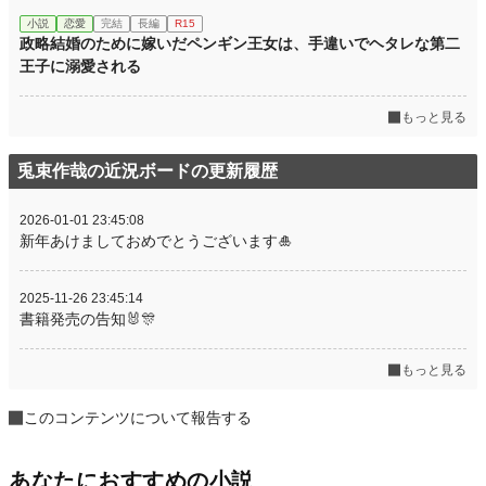
小説
恋愛
完結
長編
R15
政略結婚のために嫁いだペンギン王女は、手違いでヘタレな第二
王子に溺愛される
もっと見る
兎束作哉の近況ボードの更新履歴
2026-01-01 23:45:08
新年あけましておめでとうございます🎍
2025-11-26 23:45:14
書籍発売の告知🐰🎊
もっと見る
このコンテンツについて報告する
あなたにおすすめの小説