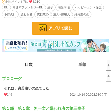
活をしていた家無し無一文。貴族だったころの記憶はおぼろげだが、まともな職
24h.ポイント
78pt
4,210
に就くことはしたくない、と変なプライドから盗みを続けていた。そしてある屋
BL
異世界ファンタジーBL
皇子
溺愛/執着
ハッピーエンド保証
敷に盗みに入るの。だが、そこで初めて盗みがバレ、容姿の整った謎の男につか
不憫受け
嫌われ者
俺様攻め
主人×使用人
身分差の恋
まりかけたところ命からがらで逃げだす。
酷い目にあったフェイはその後、帝都で身を隠しながら生活していた。しかしあ
アプリで読む
る日、盗みに入った屋敷に住んでいるという嫌われ者の第三皇子、アーベント・
ヴォルガに見つかってしまう。あの夜あった男というのは、皇族……しかも、一
番ヤバいといわれている第三皇子！
皇族の屋敷に不法侵入した罪で殺される⁉ と思っていたフェイだが、なぜかア
ーベントに人手が足りないから屋敷で働くよう強制されて……？
俺様で上から目線、とても皇子とは思えない素行の悪さに飽き飽きしながらも使
用人としてアーベントに関わるフェイ。
目次
感想
けれども、アーベントと関わっていく中で、彼が嫌われている理由や、変わって
いくアーベントの態度にだんだんと惹かれていく。
そしてフェイは恋心を自覚するが、これは明らかに身分違いの恋で――
プロローグ
※俺様皇子攻め×不憫な受けのお話です‼
それは、身分違いの恋でした
※◆印の所はR18描写が入っています
149
2024.10.14 00:00
2,980文字
※毎日0：00に更新です!!
※第１部完結いたしました。第２部開始まで休載いただきます。
第１部 第１章 無一文と嫌われ者の第三皇子
小説
13,029 位 / 228,863 件