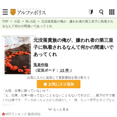
TOP
>
小説
>
BL小説
>
元没落貴族の俺が、嫌われ者の第三皇子に執着され
るなんて何かの間違いであってくれ
BL
完結
長編
R18
元没落貴族の俺が、嫌われ者の第三皇
子に執着されるなんて何かの間違いで
あってくれ
兎束作哉
（近況ボード：
13 件
）
お気に入りに追加して更新通知を受け取ろう
お気に入り追加
「お前、仕事に困っていないか？」
「え、仕事。仕事ー困ってないこともないこともないですけど……殿下の下で働
くのは嫌です。アンタめっちゃ上から目線だし！ 俺、ちょー苦手なタイプなん
だもん！」
元貴族のフェイ・シックザールは、貴族の家から金品を持ち出して闇市で売り生
HOTランキング 最高39位