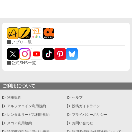
引にロイの元へ連れていかれるサラは、彼に己を『サラ』と名乗
以前からイヴォンを嫌っている団長も攻略対象者であり、気が進
る。だが、 ——「失せろ。お前のような娼夫など必要としていな
まないものの団長とも関わっていくうちに…。
い」 噂通り冷酷なロイの口からは罵詈雑言が放たれた。ロイは穢
らわしい娼夫を睨みつけ去ってしまう。使者らは最愛の妻を亡く
したロイを憐れむばかりで、まるでサラの様子を気にしていな
い。 誰も、サラこそが五年前に亡くなった『奥様』であり、最愛
のその人であるとは気付いていないようだった。 しかし、最大の
問題は元夫に存在を忘れられていることではない。 サラが未だに
アプリ一覧
ロイを愛しているという事実だ。 仕方なく、『恋愛感情抹消魔
法』を己にかけることにするサラだが——…… ☆お読みくださり
ありがとうございます。良ければ感想などいただけるとパワーに
なります！
公式SNS一覧
ご利用について
利用規約
ヘルプ
アルファコイン利用規約
投稿ガイドライン
レンタルサービス利用規約
プライバシーポリシー
スコア利用規約
お問い合わせ
特定商取引法に基づく表示
利用者情報の外部送信について