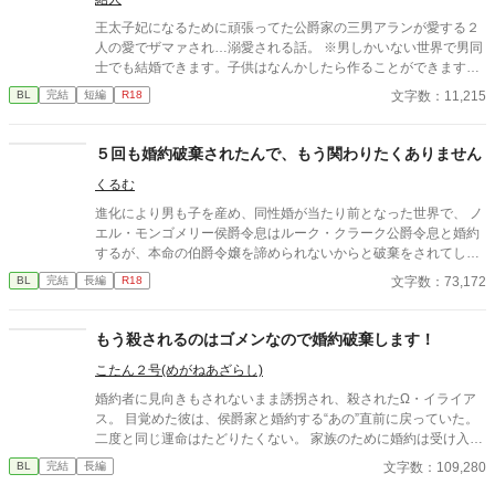
王太子妃になるために頑張ってた公爵家の三男アランが愛する２
人の愛でザマァされ…溺愛される話。 ※男しかいない世界で男同
士でも結婚できます。子供はなんかしたら作ることができます。
きっと…。 全５話完結。予約更新します。
文字数：11,215
BL
完結
短編
R18
５回も婚約破棄されたんで、もう関わりたくありません
くるむ
進化により男も子を産め、同性婚が当たり前となった世界で、 ノ
エル・モンゴメリー侯爵令息はルーク・クラーク公爵令息と婚約
するが、本命の伯爵令嬢を諦められないからと破棄をされてしま
う。その後辛い日々を送り若くして死んでしまうが、なぜかいつ
文字数：73,172
BL
完結
長編
R18
も婚約破棄をされる朝に巻き戻ってしまう。しかも５回も。 だが
６回目に巻き戻った時、婚約破棄当時ではなく、ルークと婚約す
る前まで巻き戻っていた。 今度こそ、自分が不幸になる切っ掛け
もう殺されるのはゴメンなので婚約破棄します！
となるルークに近づかないようにと決意するノエルだが……。
こたん２号(めがねあざらし)
婚約者に見向きもされないまま誘拐され、殺されたΩ・イライア
ス。 目覚めた彼は、侯爵家と婚約する“あの”直前に戻っていた。
二度と同じ運命はたどりたくない。 家族のために婚約は受け入れ
るが、なんとか相手に嫌われて破談を狙うことに決める。 だが目
文字数：109,280
BL
完結
長編
の前に現れた侯爵・アルバートは、前世とはまるで別人のように