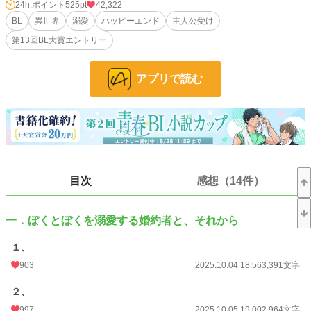
24h.ポイント
525pt
42,322
そうして生まれてすぐアリスターの婚約者となったウォルターも、やがて18
BL
異世界
溺愛
ハッピーエンド
主人公受け
歳。
第13回BL大賞エントリー
初めての発情期を迎えようかという年齢になった。
アプリで読む
これまで、大切にウォルターを慈しみ、その身体を拓いて来たアリスターは、
やがて来るその日を心待ちにしている。
しかし、そんな幸せな日々に一石を投じるかのように、アリスターの運命の番
を名乗る男爵令息が現れる。
男性しか存在しない、オメガバースの世界です。
目次
感想（14件）
改定前のものが、小説家になろうに掲載してあります。
※蔑視する内容を含みます。
一．ぼくとぼくを溺愛する婚約者と、それから
小説
2,809 位 / 228,882 件
１、
BL
548 位 / 31,447 件
903
2025.10.04 18:56
3,391文字
お気に入り
1,579
２、
24h.ポイント
525 pt
997
2025.10.05 19:00
2,964文字