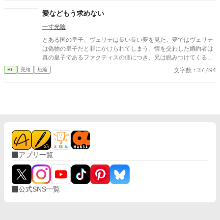
優しく、異様に距離が近くて――。
愛などもう求めない
一寸光陰
とある国の皇子、ヴェリテは長い長い夢を見た。夢ではヴェリテ
は偽物の皇子だと罪にかけられてしまう。情を交わした婚約者は
真の皇子であるファクティスの側につき、兄は睨みつけてくる。
そして、とうとう父親である皇帝は処刑を命じた。 「僕のことを
文字数：37,494
BL
完結
短編
1度でも愛してくれたことはありましたか？」 「お前のことを一
度も息子だと思ったことはない。」 目が覚め、現実に戻ったヴェ
リテは安心するが、本当にただの夢だったのだろうか？もし予知
夢だとしたら、今すぐここから逃げなくては。 本当に自分を愛し
てくれる人と生きたい。 ヴェリテの切実な願いが周りを変えてい
く。 ハッピーエンド大好きなので、絶対に主人公は幸せに終わ
らせたいです。 最後まで読んでいただけると嬉しいです。
アプリ一覧
公式SNS一覧