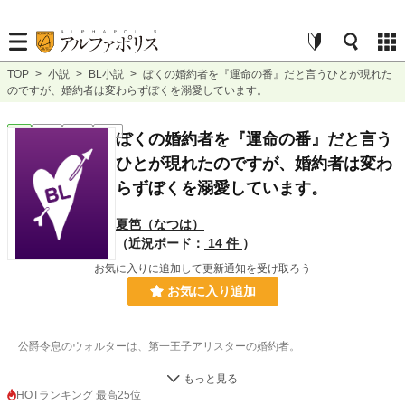
TOP
>
小説
>
BL小説
>
ぼくの婚約者を『運命の番』だと言うひとが現れた
のですが、婚約者は変わらずぼくを溺愛しています。
BL
完結
長編
R18
ぼくの婚約者を『運命の番』だと言う
ひとが現れたのですが、婚約者は変わ
らずぼくを溺愛しています。
夏笆（なつは）
（近況ボード：
14 件
）
お気に入りに追加して更新通知を受け取ろう
お気に入り追加
公爵令息のウォルターは、第一王子アリスターの婚約者。
ふたりの婚約は、ウォルターが生まれた際、３歳だったアリスターが『うぉる
がぼくのはんりょだ』と望んだことに起因している。
HOTランキング 最高25位