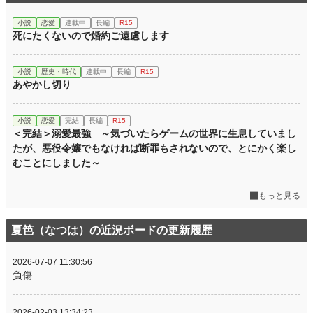
小説
恋愛
連載中
長編
R15
死にたくないので婚約ご遠慮します
小説
歴史・時代
連載中
長編
R15
あやかし切り
小説
恋愛
完結
長編
R15
＜完結＞溺愛最強 ～気づいたらゲームの世界に生息していまし
たが、悪役令嬢でもなければ断罪もされないので、とにかく楽し
むことにしました～
もっと見る
夏笆（なつは）の近況ボードの更新履歴
2026-07-07 11:30:56
負傷
2026-02-03 13:34:23