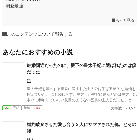
溺愛最強
もっと見る
このコンテンツについて報告する
あなたにおすすめの小説
結婚間近だったのに、殿下の皇太子妃に選ばれたのは僕
だった
釦
皇太子妃を輩出する家系に産まれた主人公は半ば政略的な結婚を
控えていた。 にも関わらず、皇太子が皇妃に選んだのは皇太子妃
争いに参加していない見目のよくない五男の主人公だった、とい
うお話。
文字数：23,575
BL
完結
短編
R18
婚約破棄させた愛し合う２人にザマァされた俺。とその
後
結人