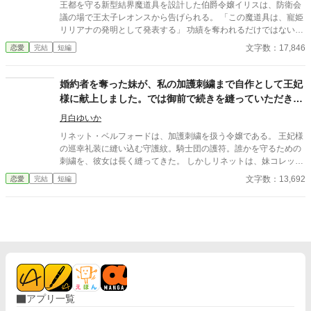
王都を守る新型結界魔道具を設計した伯爵令嬢イリスは、防衛会
議の場で王太子レオンスから告げられる。 「この魔道具は、寵姫
リリアナの発明として発表する」 功績を奪われるだけではない。
王太子は、王都防衛計画書に刻まれたイリスの設計者署名まで消
文字数：17,846
恋愛
完結
短編
そうとしていた。 だが、その署名はただの名前ではない。結界魔
道具の安全認証、起動許可、保守責任、緊急停止権限を兼ねる魔
法署名だった。 イリスは静かに問い返す。 「では、設計者署名を
婚約者を奪った妹が、私の加護刺繍まで自作として王妃
消した王都防衛計画書を提出してください」 王太子は署名の意味
様に献上しました。では御前で続きを縫っていただきま
も知らず、寵姫は設計の中身を説明できない。王都防衛司令官ノ
しょう
アの正式監査のもと、寵姫の発明書類に欠けた安全手順と、王太
月白ゆいか
子の私情による功績横取りが公的に明らかになっていく。 婚約者
リネット・ベルフォードは、加護刺繍を扱う令嬢である。 王妃様
として黙ることも、責任だけを押しつけられることも、もうしな
の巡幸礼装に縫い込む守護紋。騎士団の護符。誰かを守るための
い。 これは、奪われかけた署名と功績を取り戻し、王都を守る結
刺繍を、彼女は長く縫ってきた。 しかしリネットは、妹コレット
界技師として自分の名で未来を選ぶ令嬢の物語。
に婚約者セドリックを奪われる。さらに家族から沈黙を強いられ
文字数：13,692
恋愛
完結
短編
たまま、王妃様の御前へ連れて行かれた。 そこでコレットが差し
出したのは、リネットが半年かけて縫った加護刺繍だった。 「王
妃様のお身を守るものですから、一針ごとに祈りを込めました」
妹はそう微笑み、セドリックも彼女を王妃付き刺繍師に推薦す
る。 けれど、加護刺繍は模様を真似るだけでは発動しない。糸の
染め、下絵、針順、縫い手の魔力の癖。その全てが合って、初め
て守護紋になる。 リネットは王妃様の御前で、妹に告げる。 「あ
なたの作品だと言うのなら、どうぞ、御前で続きを縫っていただ
きましょう」 妹の手元で加護糸が死んだ時、王妃様も、近衛騎士
アプリ一覧
団長ノアも、真の縫い手に気づき始める。 婚約者を取り戻すため