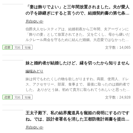
は、赤字と青字で埋まった予定表を「見苦しい」と言い、白紙の
「妻は飾りでよい」と三年間放置されました。夫が愛人
予定表から始めようとする。 そして三日後。 王宮の予定表は、本
の子を跡継ぎにすると言うので、結婚契約書の第七条を
当に真っ白になった。 外交使節の歓迎式、王妃の慈善茶会、地方
読み上げます
貴族の謁見、王太子の視察。何も決まらず、誰も動けない。 よう
月白ゆいか
やく王宮は気づく。 紙と数字ばかり見ていると笑われたアレシア
伯爵夫人セレスティアは、結婚初夜から三年間、夫アーヴィンに
こそが、王宮を回していたのだと。 けれどアレシアは、もう王太
「飾りの妻」として放置されてきた。 父を亡くし、母から継いだ
子妃候補として戻るつもりはない。 彼女の能力を正しく評価した
ルクレール商会を守るために結んだ婚姻。大恋愛ではなかった。
若き宰相兼王弟殿下レオンハルトは、アレシアを「便利な裏方」
それでもセレスティアは、いつか穏やかな夫婦になれるかもしれ
文字数：14,065
恋愛
完結
短編
ではなく、正式な補佐として迎えようとする。 一方、妹と王太子
ないと、ほんの少しだけ期待していた。 しかし半年ぶりに屋敷へ
は、読まなかった引き継ぎ箱と、捨てた予定表と、軽んじた責任
戻ったアーヴィンは、婚姻前から隠していた愛人リディアと五歳
の重さを思い知ることになる。 譲っただけです。 ですが、その後
の息子ノエルを連れていた。 「この子を、オルブライト伯爵家の
妹と婚約者が結婚したけど、縁を切ったから知りません
どうなったかまでは、私の責任ではありません。
跡継ぎにする。君は今まで通り、飾りの妻でいればいい」 そう告
編端みどり
げられたセレスティアは、静かに婚姻契約書を取り出す。 第七
条。 夫が妻の書面同意なく婚外の子を跡継ぎとし、妻の持参財や
妹は何でもわたくしの物を欲しがりますわ。両親、使用人、ドレ
商会権利をその子の相続財産に含めようとした場合、妻は即時離
ス、アクセサリー、部屋、食事まで。 最後に取ったのは婚約者で
縁、持参財返還、違約金、資産回収を請求できる。 一か月前、王
した。 ありがとう妹。初めて貴方に取られてうれしいと思った
立契約院の立会人ユリウスに問われて、セレスティアはようやく
わ。
文字数：24,928
恋愛
完結
短編
自分の望みを言葉にした。 愛ではなく、自分の名を取り戻した
い。 夫の契約違反が公の場で明らかになる時、飾りと呼ばれた妻
は、自分の人生を取り戻す。
王太子殿下、私の結界魔道具を寵姫の発明にするのです
ね。では、設計者署名を消した王都防衛計画書を提出し
てください
月白ゆいか