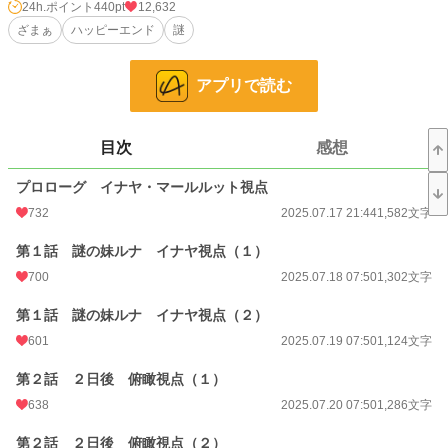
24h.ポイント
440pt
12,632
ざまぁ
ハッピーエンド
謎
恋愛
1,878 位 / 66,405 件
お気に入り
526
アプリで読む
24h.ポイント
440 pt
文字数
25,394
目次
感想
更新日時
2025.08.07 07:40
プロローグ イナヤ・マールルット視点
初回公開日時
2025.07.17 21:44
732
2025.07.17 21:44
1,582文字
初回完結日時
2025.08.11 20:54
第１話 謎の妹ルナ イナヤ視点（１）
週間ポイント
3,689 pt (2,734 位)
700
2025.07.18 07:50
1,302文字
月間ポイント
12,588 pt (3,671 位)
第１話 謎の妹ルナ イナヤ視点（２）
601
2025.07.19 07:50
1,124文字
年間ポイント
200,457 pt (3,115 位)
第２話 ２日後 俯瞰視点（１）
累計ポイント
378,478 pt (12,902 位)
638
2025.07.20 07:50
1,286文字
第２話 ２日後 俯瞰視点（２）