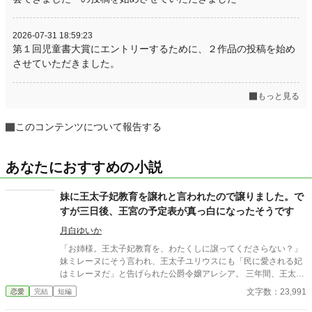
2026-07-31 18:59:23
第１回児童書大賞にエントリーするために、２作品の投稿を始め
させていただきました。
もっと見る
このコンテンツについて報告する
あなたにおすすめの小説
妹に王太子妃教育を譲れと言われたので譲りました。で
すが三日後、王宮の予定表が真っ白になったそうです
月白ゆいか
「お姉様。王太子妃教育を、わたくしに譲ってくださらない？」
妹ミレーヌにそう言われ、王太子ユリウスにも「民に愛される妃
はミレーヌだ」と告げられた公爵令嬢アレシア。 三年間、王太子
妃候補として王宮の予定表、謁見、茶会、外交使節、予算調整ま
文字数：23,991
恋愛
完結
短編
で支えてきた彼女は、怒ることなく静かに答えた。 「承知いたし
ました。すべてお譲りいたします」 華やかな地位だけを望んだ妹