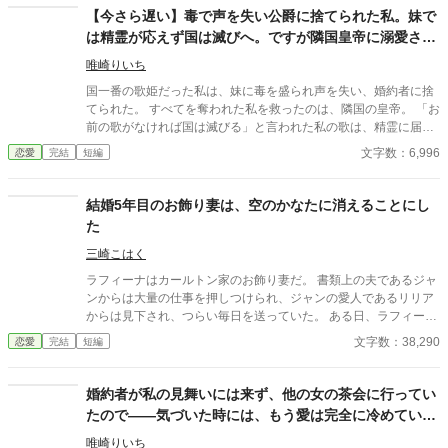
【今さら遅い】毒で声を失い公爵に捨てられた私。妹で
は精霊が応えず国は滅びへ。ですが隣国皇帝に溺愛され
る私に、今さら縋ってきても遅いです
唯崎りいち
国一番の歌姫だった私は、妹に毒を盛られ声を失い、婚約者に捨
てられた。 すべてを奪われた私を救ったのは、隣国の皇帝。 「お
前の歌がなければ国は滅びる」と言われた私の歌は、精霊に届
く“本物”の力を持っていて―― 一方、私を追放した国は偽物の歌
文字数：6,996
恋愛
完結
短編
では加護を失い衰退。 今さら元婚約者が縋ってきても、もう遅
い。
結婚5年目のお飾り妻は、空のかなたに消えることにし
た
三崎こはく
ラフィーナはカールトン家のお飾り妻だ。 書類上の夫であるジャ
ンからは大量の仕事を押しつけられ、ジャンの愛人であるリリア
からは見下され、つらい毎日を送っていた。 ある日、ラフィーナ
は森の中で傷ついたドラゴンの子どもを拾った。 屋敷に連れ帰っ
文字数：38,290
恋愛
完結
短編
て介抱すると、驚いたことにドラゴンは人の言葉をしゃべった。
『俺の名前はギドだ！』 ギドとの出会いにより、ラフィーナの生
活は少しずつ変わっていく―― ※他サイトにも掲載 ※女性向けH
婚約者が私の見舞いには来ず、他の女の茶会に行ってい
OT1位感謝！7/25完結しました！
たので――気づいた時には、もう愛は完全に冷めていま
した
唯崎りいち