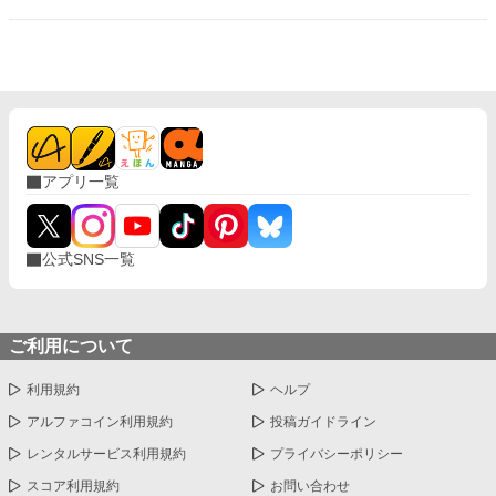
ど、ルカは高等部に上がり、変わってしまった。その背景には二
人の男女がいた。マルコとジュリア。ルカにとって初めてできた
『親友』だ。身分も性別も超えた仲。『親友』が教えてくれる全
てのものがルカには新鮮に映った。広がる世界。まるで生まれ変
わった気分だった。けれど、同時に終わりがあることも理解して
いた。だからこそ、ルカは学生の間だけでも『親友』との時間を
優先したいとステファニアに願い出た。馬鹿正直に。 そんなルカ
の願いに対して私はダメだとは言えなかった。ルカの気持ちもわ
かるような気がしたし、自分が心の狭い人間だとは思いたくなか
アプリ一覧
ったから。一ヶ月に一度あった逢瀬は数ヶ月に一度に減り、半年
に一度になり、とうとう一年に一度まで減った。ようやく会えた
としてもルカの話題は『親友』のことばかり。さすがに堪えた。
ルカにとって自分がどういう存在なのか痛いくらいにわかったか
公式SNS一覧
ら。 極めつけはルカと親友カップルの歪な三角関係についての
噂。信じたくはないが、間違っているとも思えなかった。もう、
半ば受け入れていた。ルカの心はもう自分にはないと。 それでも
婚約解消に至らなかったのは、聖女の契りが継続していたから。
辛うじて繋がっていた絆。その絆は聖女の任期終了まで後数ヶ月
ご利用について
というところで切れた。婚約はルカの有責で破棄。もう関わるこ
とはないだろう。そう思っていたのに、何故かルカは今更になっ
利用規約
ヘルプ
て執着してくる。いったいどういうつもりなの？ 戸惑いつつも情
を捨てきれないステファニア。プライドは捨てて追い縋ろうとす
アルファコイン利用規約
投稿ガイドライン
るルカ。さて、二人の未来はどうなる？ ※曖昧設定。 ※別サイト
レンタルサービス利用規約
プライバシーポリシー
にも掲載。
スコア利用規約
お問い合わせ