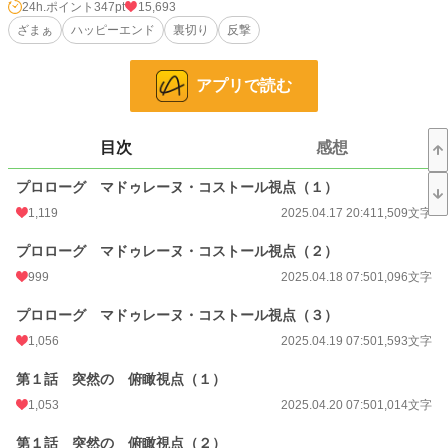
24h.ポイント
347pt
15,693
小説
4,110 位 / 228,843 件
ざまぁ
ハッピーエンド
裏切り
反撃
恋愛
2,132 位 / 66,375 件
お気に入り
723
アプリで読む
24h.ポイント
347 pt
目次
感想
文字数
18,906
プロローグ マドゥレーヌ・コストール視点（１）
更新日時
2025.05.03 07:30
1,119
2025.04.17 20:41
1,509文字
初回公開日時
2025.04.17 20:41
プロローグ マドゥレーヌ・コストール視点（２）
初回完結日時
2025.05.05 17:34
999
2025.04.18 07:50
1,096文字
週間ポイント
6,550 pt (1,590 位)
プロローグ マドゥレーヌ・コストール視点（３）
月間ポイント
25,972 pt (1,821 位)
1,056
2025.04.19 07:50
1,593文字
年間ポイント
325,332 pt (1,789 位)
第１話 突然の 俯瞰視点（１）
累計ポイント
590,324 pt (9,151 位)
1,053
2025.04.20 07:50
1,014文字
第１話 突然の 俯瞰視点（２）