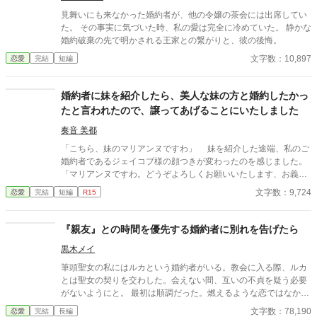
見舞いにも来なかった婚約者が、他の令嬢の茶会には出席してい
た。 その事実に気づいた時、私の愛は完全に冷めていた。 静かな
婚約破棄の先で明かされる王家との繋がりと、彼の後悔。
文字数：10,897
恋愛
完結
短編
婚約者に妹を紹介したら、美人な妹の方と婚約したかっ
たと言われたので、譲ってあげることにいたしました
奏音 美都
「こちら、妹のマリアンヌですわ」 妹を紹介した途端、私のご
婚約者であるジェイコブ様の顔つきが変わったのを感じました。
「マリアンヌですわ。どうぞよろしくお願いいたします、お義兄
様」 「ど、どうも……」 ジェイコブ様が瞳を大きくし、マリア
文字数：9,724
恋愛
完結
短編
R15
ンヌに見惚れています。ジェイコブ様が私をチラッと見て、おっ
しゃいました。 「リリーにこんな美しい妹がいたなんて、知らな
かったよ。婚約するなら妹君の方としたかったなぁ、なん
『親友』との時間を優先する婚約者に別れを告げたら
て……」 「分かりましたわ」 こうして私のご婚約者は、妹のご
黒木メイ
婚約者となったのでした。
筆頭聖女の私にはルカという婚約者がいる。教会に入る際、ルカ
とは聖女の契りを交わした。会えない間、互いの不貞を疑う必要
がないようにと。 最初は順調だった。燃えるような恋ではなかっ
たけれど、少しずつ心の距離を縮めていけたように思う。 けれ
文字数：78,190
恋愛
完結
長編