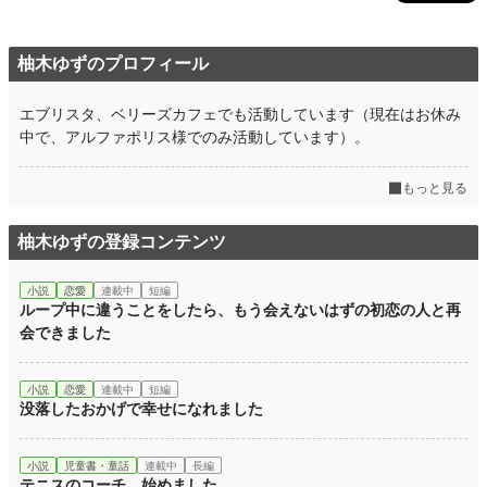
柚木ゆずのプロフィール
エブリスタ、ベリーズカフェでも活動しています（現在はお休み
中で、アルファポリス様でのみ活動しています）。
もっと見る
柚木ゆずの登録コンテンツ
小説
恋愛
連載中
短編
ループ中に違うことをしたら、もう会えないはずの初恋の人と再
会できました
小説
恋愛
連載中
短編
没落したおかげで幸せになれました
小説
児童書・童話
連載中
長編
テニスのコーチ、始めました