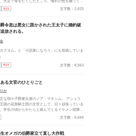
、火災で母を亡くしたところ、憧れの色を纏ってい
アルファの同情心を煽り…。 オメガバースです
文字数：2,425
R15
、活かしきれていなくて申し訳ないです。
公爵令息は悪女に誑かされた王太子に婚約破
棄追放される。
全
カクヨム」と「小説家になろう」にも投稿していま
。
文字数：8,563
R15
とある文官のひとりごと
りか
乏な弱小子爵家出身のノア・マキシム。 アシュリ
王国の花形騎士団の文官として、日々頑張っている
、学生の頃からやたらと絡んでくるイケメン部隊長
あるアベル・エメを大の苦手というか、天敵認定を
文字数：6,044
ていた。しかし、ある日、父の借金が判明して…。
本コメディで、少しだけシリアス？ エチシーンと
ろか、チュッどまりで申し訳ございません（土下
転生オメガの伯爵家立て直し大作戦