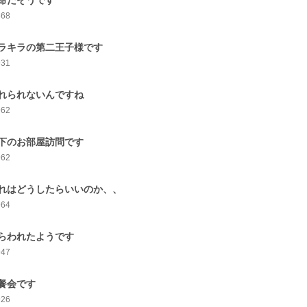
命だそうです
868
ラキラの第二王子様です
931
れられないんですね
962
下のお部屋訪問です
962
れはどうしたらいいのか、、
964
らわれたようです
947
餐会です
926