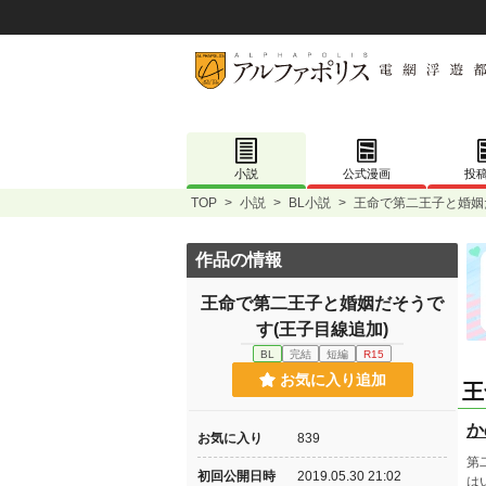
小説
公式漫画
投
TOP
>
小説
>
BL小説
>
王命で第二王子と婚姻
作品の情報
王命で第二王子と婚姻だそうで
す(王子目線追加)
BL
完結
短編
R15
お気に入り追加
王
か
お気に入り
839
第
初回公開日時
2019.05.30 21:02
は