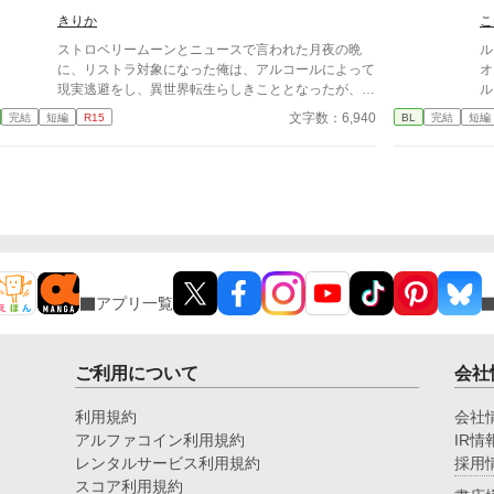
きりか
こ
ストロベリームーンとニュースで言われた月夜の晩
ル
に、リストラ対象になった俺は、アルコールによって
オ
現実逃避をし、異世界転生らしきこととなったが、あ
ル
まりにありきたりな展開に笑いがこみ上げてきたとこ
落
文字数：6,940
完結
短編
R15
BL
完結
短編
ろ、イケメンが２人現れて…。
の
国
メ
更
アプリ一覧
ご利用について
会社
利用規約
会社
アルファコイン利用規約
IR情
レンタルサービス利用規約
採用
スコア利用規約