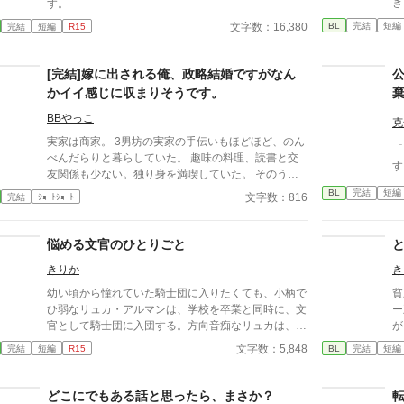
き
す。
た
BL
完結
短編
文字数：16,380
完結
短編
R15
が
[完結]嫁に出される俺、政略結婚ですがなん
かイイ感じに収まりそうです。
BBやっこ
克
実家は商家。 3男坊の実家の手伝いもほどほど、のん
「
べんだらりと暮らしていた。 趣味の料理、読書と交
す
友関係も少ない。独り身を満喫していた。 そのう
ち、結婚するかもしれないが大した理由もないんだろ
BL
完結
短編
文字数：816
完結
ｼｮｰﾄｼｮｰﾄ
うなあ。 そんなおれに両親が持ってきた結婚話。と
いうか、政略結婚だろ？！
悩める文官のひとりごと
きりか
き
幼い頃から憧れていた騎士団に入りたくても、小柄で
貧
ひ弱なリュカ・アルマンは、学校を卒業と同時に、文
ー
官として騎士団に入団する。方向音痴なリュカは、マ
が
ルーン副団長の部屋と間違え、イザーク団長の部屋に
で
文字数：5,848
完結
短編
R15
BL
完結
短編
入り込む。 そこでは、惚れ薬を口にした団長がい
し
て…。 エチシーンが書けなくて、朝チュンとなりま
基
した。 ムーンライト様にも掲載しております。
こ
どこにでもある話と思ったら、まさか？