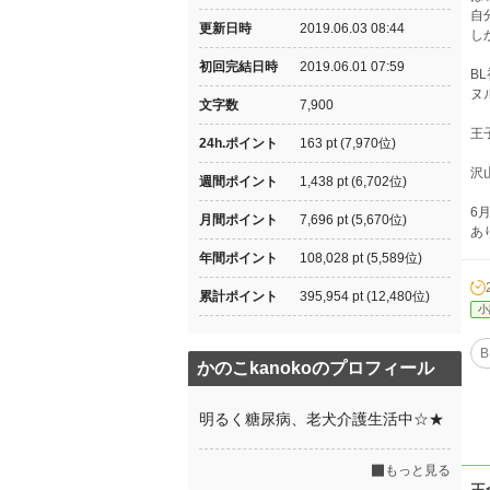
自
更新日時
2019.06.03 08:44
し
初回完結日時
2019.06.01 07:59
B
ヌ
文字数
7,900
王
24h.ポイント
163 pt (7,970位)
沢
週間ポイント
1,438 pt (6,702位)
6
月間ポイント
7,696 pt (5,670位)
あ
年間ポイント
108,028 pt (5,589位)
累計ポイント
395,954 pt (12,480位)
小
B
かのこkanokoのプロフィール
明るく糖尿病、老犬介護生活中☆★
もっと見る