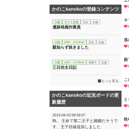
王
かのこkanokoの登録コンテンツ
キ
小説
ライト文芸
完結
短編
遺跡発掘作業員
逃
小説
ｴｯｾｲ・ﾉﾝﾌｨｸｼｮﾝ
完結
短編
親知らず抜きました
殿
小説
ｴｯｾｲ・ﾉﾝﾌｨｸｼｮﾝ
連載中
短編
三日坊主日記
こ
もっと見る
かのこkanokoの近況ボードの更
と
新履歴
2019-06-03 08:58:07
晩
BL、王命で第二王子と婚姻だそうで
す、王子目線追加しました