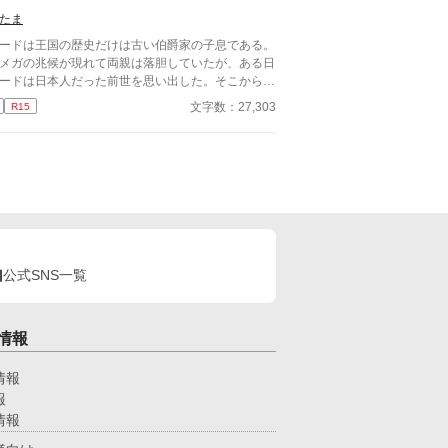
座） ムーンライト様でも公開しております。
たま
ードは王国の歴史だけは古い伯爵家の子息である。
メガの兆候が現れて両親は落胆していたが、ある日
ードは日本人だった前世を思い出した。そこから没
した伯爵家の立て直しに奮闘する。ルードを手伝う
文字数：27,303
R15
は孤児院出身で従者のカーター…実は生後直ぐに隣
の権力争いから逃された王族のアルファだった。オ
ガバースハッピーエンドBLです。毎日２０時予約
新中です。5月28日完結。
公式SNS一覧
情報
情報
報
情報