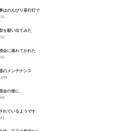
事はのんびり昼行灯で
935
室を願い出てみた
950
踏会に連れてかれた
950
器のメンテナンス
1,049
踏会の後に
969
されているようです
981