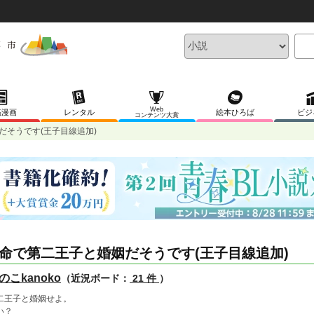
Web
稿漫画
レンタル
絵本ひろば
ビジ
コンテンツ大賞
だそうです(王子目線追加)
命で第二王子と婚姻だそうです(王子目線追加)
のこkanoko
（近況ボード：
21 件
）
二王子と婚姻せよ。
い？