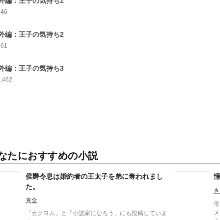
外編：王子の気持ち1
946
外編：王子の気持ち2
961
外編：王子の気持ち3
1,462
なたにおすすめの小説
侯爵令息は婚約者の王太子を弟に奪われまし
た。
き
克全
母
メ
「カクヨム」と「小説家になろう」にも投稿していま