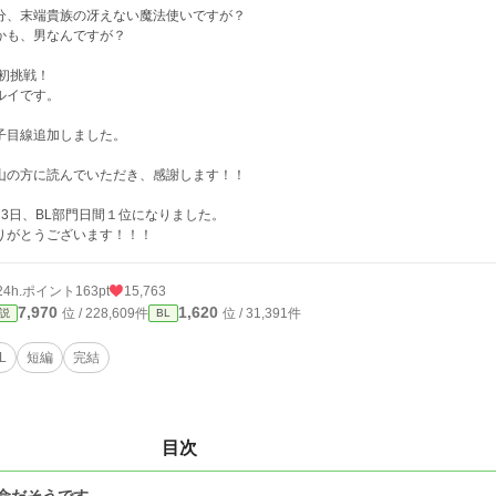
分、末端貴族の冴えない魔法使いですが？
かも、男なんですが？
L初挑戦！
ルイです。
子目線追加しました。
山の方に読んでいただき、感謝します！！
月3日、BL部門日間１位になりました。
りがとうございます！！！
24h.ポイント
163pt
15,763
7,970
1,620
位 / 228,609件
位 / 31,391件
説
BL
L
短編
完結
目次