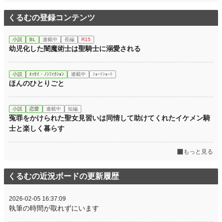
くるむの登録コンテンツ
小説
BL
連載中
長編
R15
幼児化した闇魔術士は聖騎士に溺愛される
小説
ｴｯｾｲ・ﾉﾝﾌｨｸｼｮﾝ
連載中
ｼｮｰﾄｼｮｰﾄ
ほんのひとりごと
小説
恋愛
連載中
短編
冤罪をかけられた聖女見習いは同情して助けてくれたイケメン騎
士と楽しく暮らす
もっと見る
くるむの近況ボードの更新履歴
2026-02-05 16:37:09
執筆の時間が取れずにいます