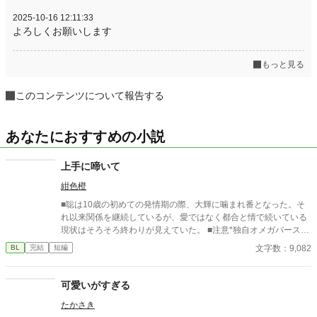
2025-10-16 12:11:33
よろしくお願いします
もっと見る
このコンテンツについて報告する
あなたにおすすめの小説
上手に啼いて
紺色橙
■聡は10歳の初めての発情期の際、大輝に噛まれ番となった。そ
れ以来関係を継続しているが、愛ではなく都合と情で続いている
現状はそろそろ終わりが見えていた。 ■注意*独自オメガバース設
定。■『それは愛か本能か』と同じ世界設定です。関係は一切な
文字数：9,082
BL
完結
短編
し。
可愛いがすぎる
たかさき