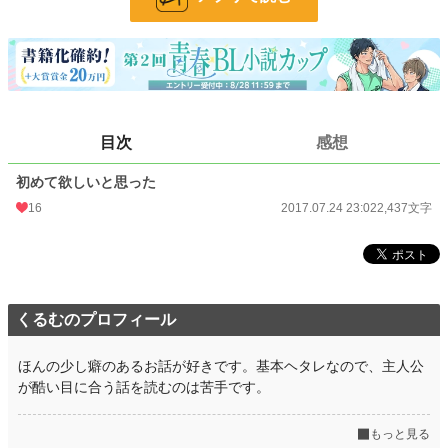
小説
228,608 位 / 228,608 件
BL
31,390 位 / 31,390 件
お気に入り
63
24h.ポイント
0 pt
目次
感想
文字数
2,437
初めて欲しいと思った
更新日時
2017.07.24 23:02
16
2017.07.24 23:02
2,437文字
初回公開日時
2017.07.24 23:02
初回完結日時
2017.07.24 23:02
週間ポイント
35 pt (53,125 位)
くるむのプロフィール
月間ポイント
161 pt (56,016 位)
ほんの少し癖のあるお話が好きです。基本ヘタレなので、主人公
年間ポイント
3,623 pt (53,147 位)
が酷い目に合う話を読むのは苦手です。
累計ポイント
51,310 pt (43,968 位)
もっと見る