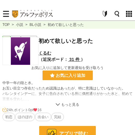
TOP
>
小説
>
BL小説
>
初めて欲しいと思った
BL
完結
ｼｮｰﾄｼｮｰﾄ
初めて欲しいと思った
くるむ
（近況ボード：
31 件
）
お気に入りに追加して更新通知を受け取ろう
お気に入り追加
中学一年の陸と水。
お互い目立つ存在だったため認識はあったが、特に意識はしていなかった。
バレンタインデーに、女子に告白されている所に偶然通りがかった水と、初めて
言葉を交わし…。
誰にも興味が無かった陸が、水に出会い初めて「好き」と言う気持ちを知る。
ピュアだけど、激しい恋心。
24h.ポイント
0pt
16
攻め視点
初恋
ほのぼの
出会い
完結
※他サイトで掲載済みの作品です。長編物として書いた作品の番外編で、出会い
のシーンを書いています。単体で読めるようになっています。
アプリで読む