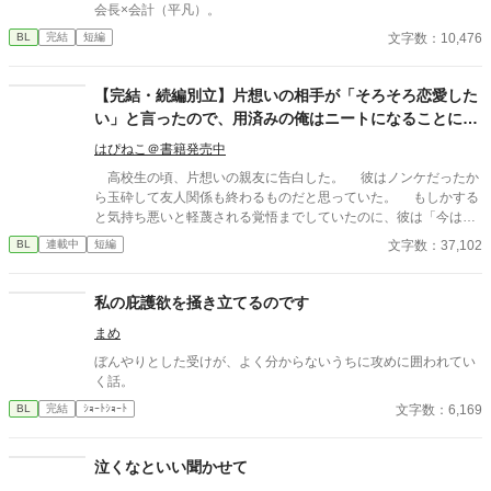
会長×会計（平凡）。
文字数：10,476
BL
完結
短編
【完結・続編別立】片想いの相手が「そろそろ恋愛した
い」と言ったので、用済みの俺はニートになることにし
ました。
はぴねこ＠書籍発売中
高校生の頃、片想いの親友に告白した。 彼はノンケだったか
ら玉砕して友人関係も終わるものだと思っていた。 もしかする
と気持ち悪いと軽蔑される覚悟までしていたのに、彼は「今は恋
愛をしている時間がないんだ」と自分の夢を語ってくれた。 彼
文字数：37,102
BL
連載中
短編
は会社を興した祖父のことをとても尊敬していて、自分も起業し
たいと熱く語ってくれた。 そして、俺の手を握って「できれば
親友のお前には俺の右腕になってほしい」と言われた。 同性愛
私の庇護欲を掻き立てるのです
者の俺のことを気持ち悪いと遠ざけることもせずに、親友のまま
まめ
でいてくれた彼に俺は感謝して、同じ大学に進学して、大学の頃
に彼と一緒にゲームを作成する会社を起業した。 あれから二十
ぼんやりとした受けが、よく分からないうちに攻めに囲われてい
年間、本当に二人三脚で駆け抜けてきた。 そして、昨年売り出
く話。
したVRMMOが世界的に大ヒットし、ゲーム大賞を取ったことを
文字数：6,169
BL
完結
ｼｮｰﾄｼｮｰﾄ
祝うパーティーで親友が語った言葉に俺の覚悟も決まった。 「俺
もそろそろ恋愛したい」 親友のその言葉に、俺は、長年の片想
いを終わらせる覚悟をした。 不憫な拗らせアラフォーが”愛”へ
泣くなといい聞かせて
と踏み出すお話です。