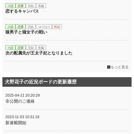
小説
恋愛
完結
長編
恋するキャンバス
小説
恋愛
完結
ｼｮｰﾄｼｮｰﾄ
R18
猿男子と猫女子の戦い
小説
恋愛
完結
長編
次の配属先が王太子妃となりました
もっと見る
犬野花子の近況ボードの更新履歴
2025-04-21 20:20:29
非公開のご連絡
2023-11-03 10:31:16
新連載開始