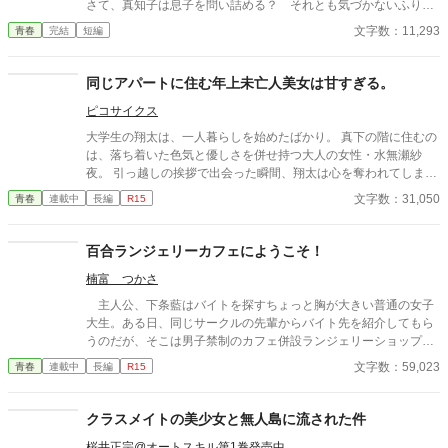
さて、真知子は息子を問い詰める？ それとも気づかないふりを
続けてあげるか？ そのほかに外伝も綴りました。
文字数：11,293
青春
完結
短編
同じアパートに住む年上未亡人美女は甘すぎる。
ピコサイクス
大学生の翔太は、一人暮らしを始めたばかり。 真下の階に住むの
は、落ち着いた色気と優しさを併せ持つ大人の女性・水無瀬紗
夜。 引っ越しの挨拶で出会った瞬間、翔太は心を奪われてしま
う。 偶然にもアルバイト先のスーパーで再会した彼女は、翔太を
文字数：31,050
青春
連載中
長編
R15
すぐに採用し、温かく仕事を教えてくれる存在だった。 ある日の
仕事帰り、ふたりで過ごす時間が増えていき――そして気づけば
紗夜の部屋でご飯をご馳走になるほど親密に。 優しくて穏やかで
百合ランジェリーカフェにようこそ！
――その色気に触れるたび、翔太の心は揺れていく。 大人の女性
楠富 つかさ
と大学生、甘くちょっぴり刺激的な同居生活（？）がはじまる。
主人公、下条藍はバイトを探すちょっと胸が大きい普通の女子
大生。ある日、同じサークルの先輩からバイト先を紹介してもら
うのだが、そこは男子禁制のカフェ併設ランジェリーショップ
で！？ ちょっとハレンチなお仕事カフェライフ、始まりま
文字数：59,023
青春
連載中
長編
R15
す！！ ※この物語はフィクションであり実在の人物・団体・法律
とは一切関係ありません。 表紙画像はAIイラストです。下着が生
成できないのでビキニで代用しています。
クラスメイトの美少女と無人島に流された件
桜井正宗@オートスキル第1巻発売中