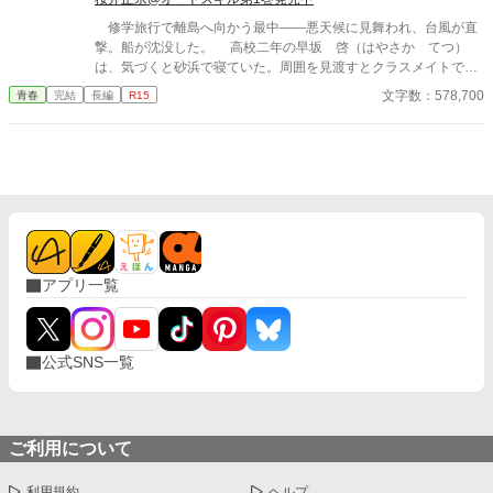
修学旅行で離島へ向かう最中――悪天候に見舞われ、台風が直
撃。船が沈没した。 高校二年の早坂 啓（はやさか てつ）
は、気づくと砂浜で寝ていた。周囲を見渡すとクラスメイトで美
少女の天音 愛（あまね まな）が隣に倒れていた。 どうや
文字数：578,700
青春
完結
長編
R15
ら、漂流して流されていたようだった。 帰ろうにも島は『無人
島』。 しばらくは島で生きていくしかなくなった。天音と共に
無人島サバイバルをしていくのだが……クラスの女子が次々に見
つかり、やがてハーレムに。 男一人と女子十五人で……取り合
いに発展！？
アプリ一覧
公式SNS一覧
ご利用について
利用規約
ヘルプ