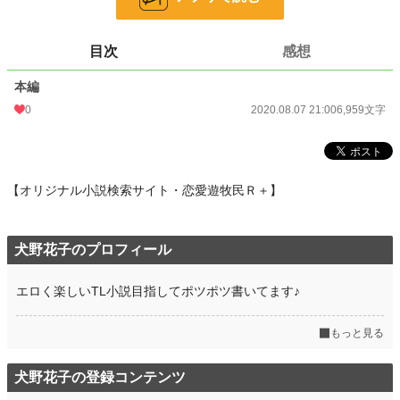
小説
228,618 位 / 228,618 件
青春
7,914 位 / 7,914 件
目次
感想
お気に入り
13
本編
24h.ポイント
0 pt
0
2020.08.07 21:00
6,959文字
文字数
6,959
更新日時
2020.08.07 21:00
【オリジナル小説検索サイト・恋愛遊牧民Ｒ＋】
初回公開日時
2020.08.07 21:00
初回完結日時
2020.08.07 21:00
犬野花子のプロフィール
週間ポイント
112 pt (32,695 位)
エロく楽しいTL小説目指してポツポツ書いてます♪
月間ポイント
168 pt (54,960 位)
年間ポイント
3,055 pt (57,171 位)
もっと見る
累計ポイント
105,764 pt (29,438 位)
犬野花子の登録コンテンツ