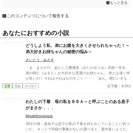
もっと見る
このコンテンツについて報告する
あなたにおすすめの小説
どうしよう私、弟にお腹を大きくさせられちゃった！～
弟大好きお姉ちゃんの秘密の悩み～
さいとう みさき
「ま、まさか!?」 あたし三鷹優美（みたかゆうみ）高校一年生。
弟の晴仁（はると）が大好きな普通のお姉ちゃん。 弟とは凄く仲
が良いの！ それはそれはものすごく‥‥‥ 「あん、晴仁いきなり
そんなのお口に入らないよぉ～♡」 そんな関係のあたしたち。 で
文字数：9,943
恋愛
完結
ｼｮｰﾄｼｮｰﾄ
もある日トイレであたしはアレが来そうなのになかなか来ないの
も気にもせずスカートのファスナーを上げると‥‥‥ 「うそっ！
お腹が出て来てる!?」 お姉ちゃんの秘密の悩みです。
わたしの下着 母の私をＢＢＡ～と呼ぶことのある息子
がまさか．．．
MisakiNonagase
39才の母・真知子は息子が私の下着を持ち出していることに気づ
いた。 ネットで同様の事象がないか調べると、案外多いようだ。