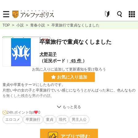
TOP
>
小説
>
青春小説
>
卒業旅行で童貞なくしました
青春
完結
ｼｮｰﾄｼｮｰﾄ
R18
卒業旅行で童貞なくしました
犬野花子
（近況ボード：
45 件
）
お気に入りに追加して更新通知を受け取ろう
お気に入り追加
童貞や卒業をテーマにしたものです。
片想い中の女の子と卒業旅行でいい感じになろうとがんばった末に、色んなもの
を無くした残念な男の子の話。
ムーンライトノベルズにも掲載しています。
24h.ポイント
0pt
0
お願い
エロコメ
卒業旅行
童貞
現代
男主人公
こちらTwitterにて読了ツイをするさいには、アドレスリンクを削除してからでお
願いいたします。
アプリで読む