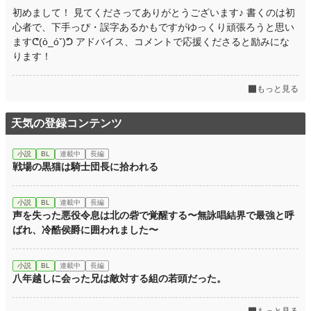
初めまして！ 見てくださってありがとうございます♪ 書くのは初
心者で、下手っぴ・誤字あるかもですがゆっくり頑張ろうと思い
ますᕦ(ò_óˇ)ᕤ アドバイス、コメントで応援くださると励みにな
ります！
もっと見る
天気の登録コンテンツ
小説
BL
連載中
長編
戦場の黒猫は騎士団長に拾われる
小説
BL
連載中
長編
声を失った悪役令息は北の砦で覚醒する〜無詠唱結界で最強と呼
ばれ、冷酷侯爵に囲われました〜
小説
BL
連載中
長編
八年越しに会った兄は敵対する組の若頭だった。
もっと見る