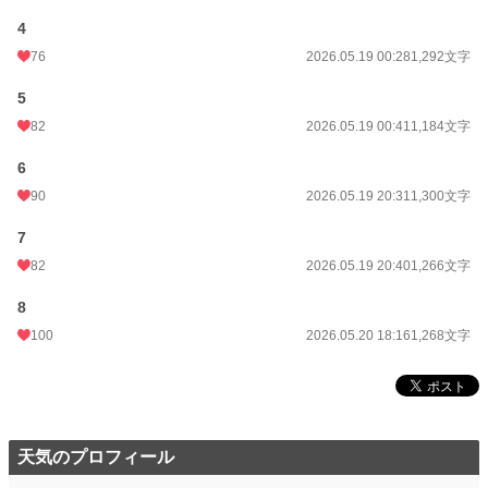
4
更新日時
2026.05.20 18:16
76
2026.05.19 00:28
1,292文字
初回公開日時
2026.05.18 17:48
5
週間ポイント
736 pt (11,199 位)
82
2026.05.19 00:41
1,184文字
月間ポイント
3,998 pt (9,980 位)
6
年間ポイント
29,982 pt (15,139 位)
90
2026.05.19 20:31
1,300文字
累計ポイント
30,669 pt (57,591 位)
7
82
2026.05.19 20:40
1,266文字
8
100
2026.05.20 18:16
1,268文字
天気のプロフィール