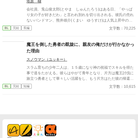
塔原 槇
会社員、兎山俊太郎(とやま しゅんたろう)はある日、「やっぱ
り女の子が好きだわ」と言われ別れを切り出される。彼氏の売れ
ないバンドマン、熊井雄介(くまい ゆうすけ)は人気上昇中の清
純派アイドル、桃澤久留美(ももざわ くるみ)と付き合うのだと
文字数：70,225
BL
完結
長編
言う。ショックの中で俊太郎が出社すると、幼馴染の有栖川麗音
(ありすがわ れおん)が中途採用で入社してきて……？
魔王を倒した勇者の凱旋に、親友の俺だけが行かなかっ
た理由
スノウマン（ユッキー）
スラム育ちの少年二人は、１５歳になり神の祝福でスキルを得た
事で道をたがえる。彼らはやがて青年となり、片方は魔王討伐に
旅立つ勇者として華々しい活躍をし、もう片方はただ彼の帰還を
待つ相変わらずスラム暮らしの存在となる。 これは何も持たない
文字数：10,615
BL
完結
短編
青年がただ勇者の帰りを待つ日常を描いた作品です。 無自覚両片
想いの勇者×親友。 読了後、もう一度だけ読み直して頂けると何
か見える世界が変わるかもしれません。