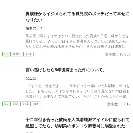
えた想が唯斗を美術室へと迎えに行くと、唯斗はひどく驚いた顔
をしていて…？ ※１話から４話までは別タイトルでpixivに掲載し
ております。続きも書きたくなったので、ゆっくりではあります
貴族様からイジメられてる孤児院のボッチだって幸せに
が更新していきますね。 ※第４話の冒頭が消えておりましたので
なりたい
直しました。
極寒の日々
孤児院で暮らすイオはかつて親友だった貴族の子息に嫌がらせを
受けていた。 きっかけはイオが勇者をカッコいいと褒めたから。
互いに話し合い離れる事を決めたが、その日以来イオは親友によ
り孤児院で孤立することになる。 そんな日々の中で慰めてくれた
文字数：16,030
BL
連載中
短編
のは勇者だった。 ある日魔王の贄としての役目を命じられ、勇者
と共に旅に出ることに。 イオは自らの死を覚悟しながらも勇者と
の旅を喜んだ。
言い逃げしたら5年後捕まった件について。
なるせ
｢ずっと、好きだよ。｣ …長年ずっと一緒にいた幼馴染に告白を
した。 もちろん、アイツがオレをそういう目で見てないのは百も
承知だし、返事なんて求めてない。 ただ、これからはもう一緒に
いないから…想いを伝えるぐらい、許してくれ。 そう思って告
文字数：3,817
BL
完結
短編
R15
白したのが高校三年生の最後の登校日。……あれから5年経った
んだけど… なんでアイツに馬乗りにされてるわけ！？ ーーーー
ー 美形×平凡っていいですよね、、、、
十二年付き合った彼氏を人気清純派アイドルに盗られて
絶望してたら、幼馴染のポンコツ御曹司に溺愛されたの
で、奴らを見返してやりたいと思います