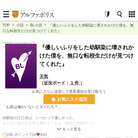
TOP
>
小説
>
BL小説
>
『優しいふりをした幼馴染に壊されかけた僕を、無
口な転校生だけが見つけてくれた』
BL
連載中
長編
『優しいふりをした幼馴染に壊されか
けた僕を、無口な転校生だけが見つけ
てくれた』
天気
（近況ボード：
1 件
）
お気に入りに追加して更新通知を受け取ろう
お気に入り追加
「お前は俺がいないとダメだろ？」
幼馴染の江口渉は、いつだって優しかった。
みんなに笑われる僕を助けてくれる、特別な存在だった。
……そう思い込んでいた。
24h.ポイント
71pt
643