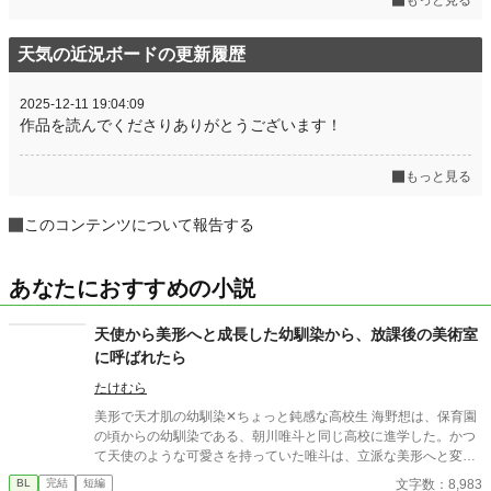
天気の近況ボードの更新履歴
2025-12-11 19:04:09
作品を読んでくださりありがとうございます！
もっと見る
このコンテンツについて報告する
あなたにおすすめの小説
天使から美形へと成長した幼馴染から、放課後の美術室
に呼ばれたら
たけむら
美形で天才肌の幼馴染✕ちょっと鈍感な高校生 海野想は、保育園
の頃からの幼馴染である、朝川唯斗と同じ高校に進学した。かつ
て天使のような可愛さを持っていた唯斗は、立派な美形へと変貌
し、今は絵の勉強を進めている。 そんなある日、数学の補習を終
文字数：8,983
BL
完結
短編