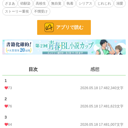
ざまあ
幼馴染
高校生
無自覚
執着
シリアス
じれじれ
溺愛
気づけば、渉の周りにいる人間たちから雑用を押し付けられ、笑われ、傷つけら
ストーリー重視
不憫受け
れていた僕。
それでも離れられなかったのは、渉だけが僕の居場所だったから。
アプリで読む
そんな僕に手を差し伸べたのは、クラスへ転校してきた無愛想な男・曽我真琴。
「放っといたら、そのまま消えそうだから」
初めて知る、見返りを求めない優しさ。
けれど、奏多を失いかけた渉の執着は次第に狂い始め――。
目次
感想
モラハラ幼馴染×救済系転校生
逃げ場のない少年が幸せになるまでの、じれ甘救済BL。
1
小説
12,802 位 / 228,743 件
73
2026.05.18 17:48
2,340文字
BL
2,901 位 / 31,413 件
2
76
2026.05.18 17:48
1,623文字
お気に入り
163
24h.ポイント
71 pt
3
64
2026.05.18 17:48
1,007文字
文字数
11,280