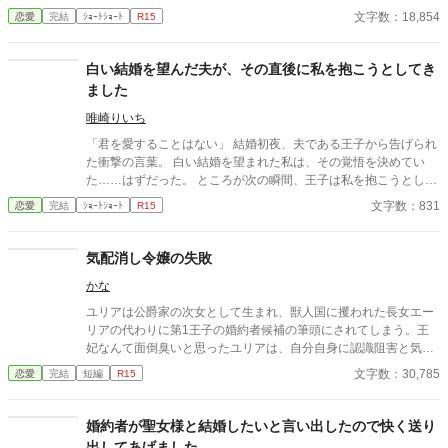
ことになる。 たが、それに違和感を抱くようになる。 ロベルト殿
文字数：18,854
恋愛
完結
ｼｮｰﾄｼｮｰﾄ
R15
下視点がおもになります。 前作を多少引きずってはいますが、今
回は暗くはないです！！ 11話完結です。 この度改編した(ストー
リーは変わらず)をなろうさんに投稿しました。
白い結婚を望んだ夫が、その直後に私を抱こうとしてき
ました
唯崎りいち
「君を愛することはない」 結婚初夜、夫である王子から告げられ
た衝撃の言葉。 白い結婚を望まれた私は、その覚悟を決めてい
た……はずだった。 ところが次の瞬間、王子は私を抱こうとして
くる。 「待ってください！ あなた、私を愛さないと言いました
文字数：831
恋愛
完結
ｼｮｰﾄｼｮｰﾄ
R15
よね？」 愛するつもりはないのに、なぜ身体の関係だけ求めるの
か。 問い詰める私に、王子は驚きの秘密を明かす。 「興奮しすぎ
ると、僕の心臓が止まるかもしれないんだ」 ……それ、絶対に我
気配消し令嬢の失敗
慢しなきゃいけないやつでは！？ 愛されない花嫁になるはずが、
かな
なぜか命がけで溺愛されることになりました。 転生者令嬢と、恋
心をこじらせた王子の勘違いラブコメディ。
ユリアは公爵家の次女として生まれ、獣人国に攫われた長女エー
リアの代わりに第1王子の婚約者候補の筆頭にされてしまう。王
妃なんて面倒臭いと思ったユリアは、自分自身に認識阻害と気配
消しの魔法を掛け、居るかいないかわからないと言われるほどの
文字数：30,785
恋愛
完結
短編
R15
地味な令嬢を装った。 15才になり学園に入学すると、編入してき
た男爵令嬢が第1王子と有力貴族令息を複数侍らかせることとな
り、ユリア以外の婚約者候補と男爵令嬢の揉める事が日常茶飯事
婚約者が聖女様と結婚したいと言い出したので快く送り
に。ユリアは遠くからボーッとそれを眺めながら〘 いつになった
出してあげました。