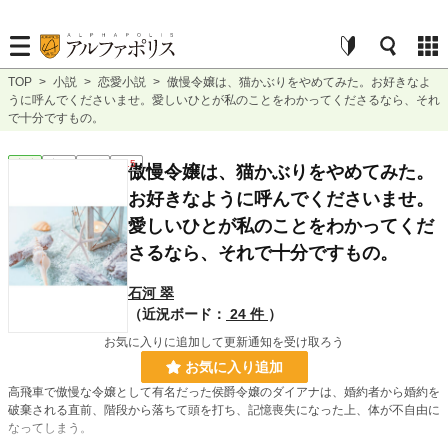
TOP
>
小説
>
恋愛小説
>
傲慢令嬢は、猫かぶりをやめてみた。お好きなよ
うに呼んでくださいませ。愛しいひとが私のことをわかってくださるなら、それ
で十分ですもの。
恋愛
完結
短編
R15
傲慢令嬢は、猫かぶりをやめてみた。
お好きなように呼んでくださいませ。
愛しいひとが私のことをわかってくだ
さるなら、それで十分ですもの。
石河 翠
（近況ボード：
24 件
）
お気に入りに追加して更新通知を受け取ろう
お気に入り追加
高飛車で傲慢な令嬢として有名だった侯爵令嬢のダイアナは、婚約者から婚約を
破棄される直前、階段から落ちて頭を打ち、記憶喪失になった上、体が不自由に
なってしまう。