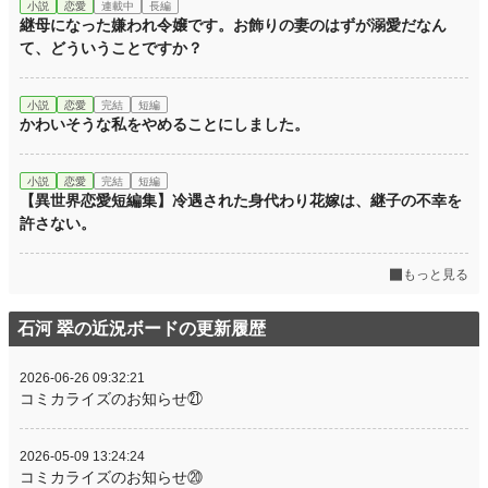
小説
恋愛
連載中
長編
継母になった嫌われ令嬢です。お飾りの妻のはずが溺愛だなん
て、どういうことですか？
小説
恋愛
完結
短編
かわいそうな私をやめることにしました。
小説
恋愛
完結
短編
【異世界恋愛短編集】冷遇された身代わり花嫁は、継子の不幸を
許さない。
もっと見る
石河 翠の近況ボードの更新履歴
2026-06-26 09:32:21
コミカライズのお知らせ㉑
2026-05-09 13:24:24
コミカライズのお知らせ⑳