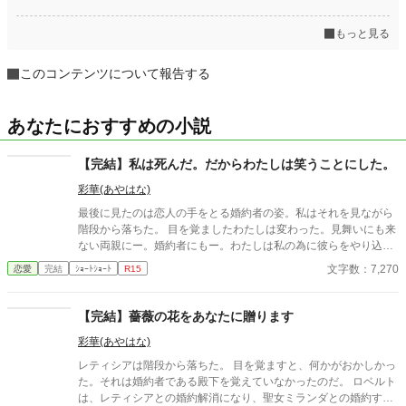
もっと見る
このコンテンツについて報告する
あなたにおすすめの小説
【完結】私は死んだ。だからわたしは笑うことにした。
彩華(あやはな)
最後に見たのは恋人の手をとる婚約者の姿。私はそれを見ながら
階段から落ちた。 目を覚ましたわたしは変わった。見舞いにも来
ない両親にー。婚約者にもー。わたしは私の為に彼らをやり込め
る。わたしは･･･私の為に、笑う。
文字数：7,270
恋愛
完結
ｼｮｰﾄｼｮｰﾄ
R15
【完結】薔薇の花をあなたに贈ります
彩華(あやはな)
レティシアは階段から落ちた。 目を覚ますと、何かがおかしかっ
た。それは婚約者である殿下を覚えていなかったのだ。 ロベルト
は、レティシアとの婚約解消になり、聖女ミランダとの婚約する