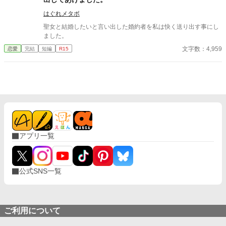
ら婚約者候補から外してくれるのかな？ 〙と思っていた。そんな
ユリアが失敗する話。 ※王子は曾祖母コンです。 ※ユリアは悪役
はぐれメタボ
令嬢ではありません。 ※タグを少し修正しました。 初めての投稿
聖女と結婚したいと言い出した婚約者を私は快く送り出す事にし
なのでゆる〜く読んでください。ご都合主義はご愛嬌ということ
ました。
で見逃してください( *・ω・)*_ _))ﾍﾟｺﾘﾝ
文字数：4,959
恋愛
完結
短編
R15
アプリ一覧
公式SNS一覧
ご利用について