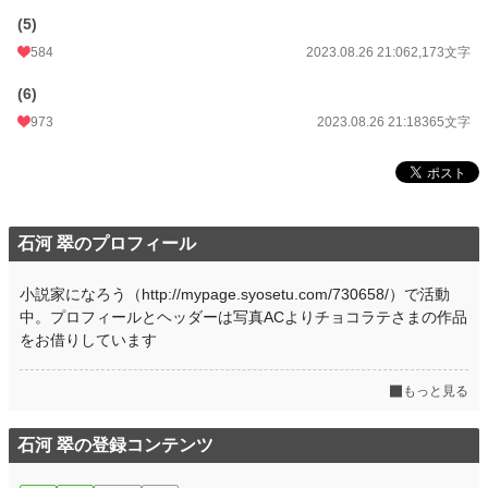
更新日時
2023.08.26 21:18
(5)
584
2023.08.26 21:06
2,173文字
初回公開日時
2023.08.26 20:07
(6)
初回完結日時
2023.08.26 21:19
973
2023.08.26 21:18
365文字
週間ポイント
337 pt (18,692 位)
月間ポイント
1,994 pt (15,982 位)
年間ポイント
73,621 pt (7,702 位)
石河 翠のプロフィール
累計ポイント
252,105 pt (17,168 位)
小説家になろう（http://mypage.syosetu.com/730658/）で活動
中。プロフィールとヘッダーは写真ACよりチョコラテさまの作品
をお借りしています
もっと見る
石河 翠の登録コンテンツ