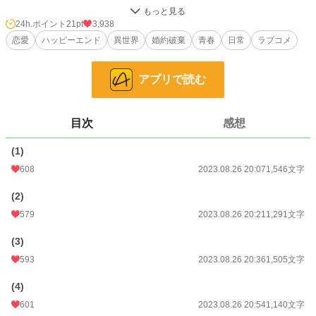
そのまま修道院に身を寄せることになったダイアナだが、彼女はその暮らしを
嬉々として受け入れる。妾の子であり、貴族暮らしに馴染めなかったダイアナに
24h.ポイント
21pt
3,938
は、修道院での暮らしこそ理想だったのだ。
恋愛
ハッピーエンド
異世界
婚約破棄
青春
日常
ラブコメ
新しい婚約者とうまくいかない元婚約者がダイアナに接触してくるが、彼女は突
き放す。身勝手な言い分の元婚約者に対し、彼女は怒りを露にし……。
アプリで読む
初恋のひとのために貴族教育を頑張っていたヒロインと、健気なヒロインを見守
ってきたヒーローの恋物語。
目次
感想
ハッピーエンドです。
(1)
この作品は、別サイトにも投稿しております。
608
2023.08.26 20:07
1,546文字
表紙絵は写真ACよりチョコラテさまの作品をお借りしております。
(2)
小説
25,226 位 / 228,621 件
579
2023.08.26 20:21
1,291文字
恋愛
10,894 位 / 66,321 件
(3)
お気に入り
385
593
2023.08.26 20:36
1,505文字
24h.ポイント
21 pt
(4)
601
2023.08.26 20:54
1,140文字
文字数
8,020