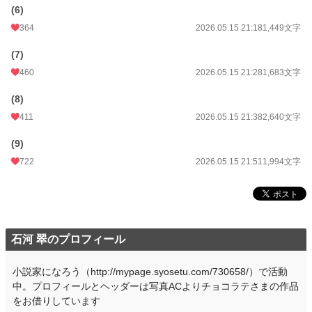
(6)
週間ポイント
3,904 pt (2,598 位)
364
2026.05.15 21:18
1,449文字
月間ポイント
18,086 pt (2,618 位)
(7)
年間ポイント
148,875 pt (4,189 位)
460
2026.05.15 21:28
1,683文字
累計ポイント
151,615 pt (23,781 位)
(8)
411
2026.05.15 21:38
2,640文字
(9)
722
2026.05.15 21:51
1,994文字
石河 翠のプロフィール
小説家になろう（http://mypage.syosetu.com/730658/）で活動
中。プロフィールとヘッダーは写真ACよりチョコラテさまの作品
をお借りしています