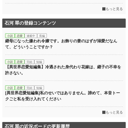
もっと見る
石河 翠の登録コンテンツ
小説
恋愛
連載中
長編
継母になった嫌われ令嬢です。お飾りの妻のはずが溺愛だなん
て、どういうことですか？
小説
恋愛
完結
短編
【異世界恋愛短編集】冷遇された身代わり花嫁は、継子の不幸を
許さない。
小説
恋愛
完結
短編
[異世界恋愛短編集]私のせいではありません。諦めて、本音トー
クごと私を受け入れてください
もっと見る
石河 翠の近況ボードの更新履歴