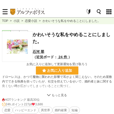
TOP
>
小説
>
恋愛小説
>
かわいそうな私をやめることにしました。
恋愛
完結
短編
かわいそうな私をやめることにしまし
た。
石河 翠
（近況ボード：
24 件
）
お気に入りに追加して更新通知を受け取ろう
お気に入り追加
ドローレスは、かつて魔物に襲われた影響で耳がよく聞こえない。そのため屋敷
内でできる執務を担っていたが、社交を控えているせいで、婚約者と妹に関する
良くない噂が広がってしまっていることに気づく。
婚約者と妹の不名誉な噂を払しょくしたい。そう願ったドローレスは耳の手術を
受けることを決める。これですべてがうまくいくと思いきや、婚約者も妹も主人
HOTランキング 最高30位
公の身体に負担をかけるようなことばかりしでかしてくる。このままでは再び耳
24h.ポイント
227pt
3,686
が聞こえなくなる可能性が高い。
恋愛
ハッピーエンド
異世界
婚約破棄
短編