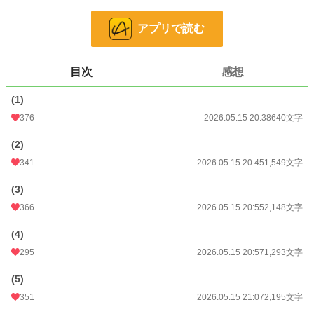
家族のことを思うばかり、いろいろなことを呑み込んでいた彼女だったが……。
アプリで読む
可哀想な自分をやめたヒロインと、ヒロインが前を向けるように見守るヒーロー
の恋物語。ハッピーエンドです。
目次
感想
この作品は他サイトにも投稿しております。
表紙絵は写真ACよりチョコラテさまの作品（写真ID:4470778）をお借りしてお
(1)
ります。
376
2026.05.15 20:38
640文字
小説
5,905 位 / 228,618 件
(2)
恋愛
2,796 位 / 66,320 件
341
2026.05.15 20:45
1,549文字
お気に入り
281
(3)
24h.ポイント
227 pt
366
2026.05.15 20:55
2,148文字
文字数
15,591
(4)
更新日時
295
2026.05.15 21:51
2026.05.15 20:57
1,293文字
初回公開日時
2026.05.15 20:38
(5)
351
2026.05.15 21:07
2,195文字
初回完結日時
2026.05.15 21:52