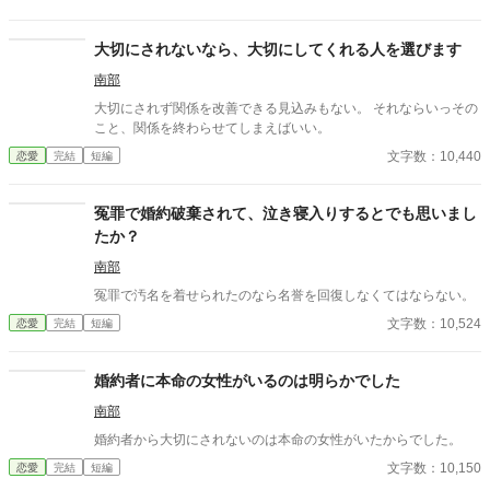
大切にされないなら、大切にしてくれる人を選びます
南部
大切にされず関係を改善できる見込みもない。 それならいっその
こと、関係を終わらせてしまえばいい。
文字数：10,440
恋愛
完結
短編
冤罪で婚約破棄されて、泣き寝入りするとでも思いまし
たか？
南部
冤罪で汚名を着せられたのなら名誉を回復しなくてはならない。
文字数：10,524
恋愛
完結
短編
婚約者に本命の女性がいるのは明らかでした
南部
婚約者から大切にされないのは本命の女性がいたからでした。
文字数：10,150
恋愛
完結
短編