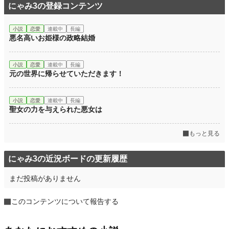
にゃみ3の登録コンテンツ
小説
恋愛
連載中
長編
悪名高いお姫様の政略結婚
小説
恋愛
連載中
長編
元の世界に帰らせていただきます！
小説
恋愛
連載中
長編
聖女の力を与えられた悪女は
もっと見る
にゃみ3の近況ボードの更新履歴
まだ投稿がありません
このコンテンツについて報告する