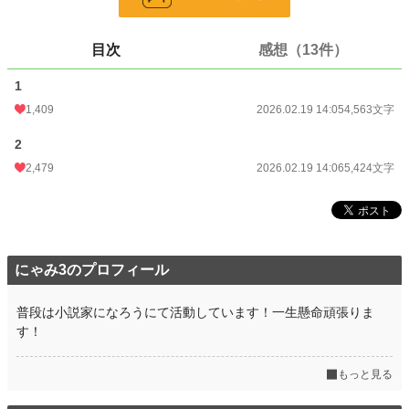
そんなある日、一人の貴婦人が声をかけてきて……。
小説
913 位 / 228,882 件
目次
感想（13件）
恋愛
521 位 / 66,382 件
1
お気に入り
451
1,409
2026.02.19 14:05
4,563文字
24h.ポイント
1,526 pt
2
2,479
2026.02.19 14:06
5,424文字
文字数
9,987
更新日時
2026.02.19 14:06
初回公開日時
2026.02.19 14:05
初回完結日時
2026.02.19 14:05
にゃみ3のプロフィール
週間ポイント
26,022 pt (347 位)
普段は小説家になろうにて活動しています！一生懸命頑張りま
月間ポイント
す！
66,208 pt (644 位)
年間ポイント
478,342 pt (1,096 位)
もっと見る
累計ポイント
483,608 pt (10,733 位)