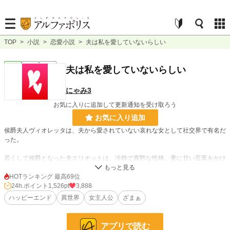
TOP
>
小説
>
恋愛小説
>
夫は私を愛していないらしい
恋愛
完結
短編
夫は私を愛していないらしい
にゃみ3
お気に入りに追加して更新通知を受け取ろう
お気に入り追加
侯爵夫人ヴィオレッタは、夫から愛されていない哀れな女として社交界で有名だ
った。
若くして侯爵となった夫エリオットは、冷静で寡黙な性格。妻に甘い言葉をかけ
ることも、優しく微笑むこともない。
HOTランキング 最高69位
どれだけ人々に噂されようが、ヴィオレッタは気にすることなく平穏な毎日を送
24h.ポイント
1,526pt
3,888
っていた。
ハッピーエンド
異世界
女主人公
ざまぁ
「侯爵様から愛されていないヴィオレッタ様が、お可哀想でなりませんの」
アプリで読む