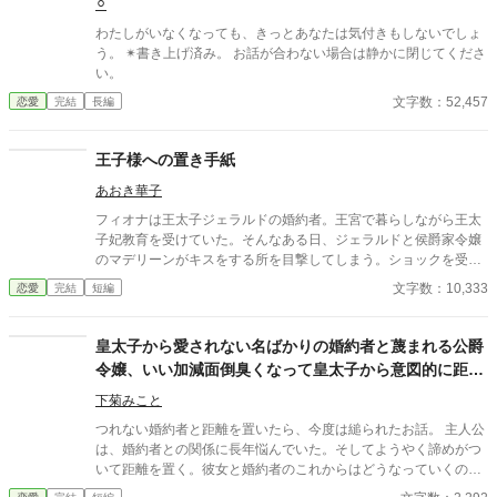
⚪︎
わたしがいなくなっても、きっとあなたは気付きもしないでしょ
う。 ✴︎書き上げ済み。 お話が合わない場合は静かに閉じてくださ
い。
文字数：52,457
恋愛
完結
長編
王子様への置き手紙
あおき華子
フィオナは王太子ジェラルドの婚約者。王宮で暮らしながら王太
子妃教育を受けていた。そんなある日、ジェラルドと侯爵家令嬢
のマデリーンがキスをする所を目撃してしまう。ショックを受け
たフィオナは自ら修道院に行くことを決意し、護衛騎士のエルマ
文字数：10,333
恋愛
完結
短編
ーとともに王宮を逃げ出した。置き手紙を読んだ皇太子が追いか
けてくるとは思いもせずに⋯⋯ 小説家になろうにも掲載していま
す。
皇太子から愛されない名ばかりの婚約者と蔑まれる公爵
令嬢、いい加減面倒臭くなって皇太子から意図的に距離
をとったらあっちから迫ってきた。なんで？
下菊みこと
つれない婚約者と距離を置いたら、今度は縋られたお話。 主人公
は、婚約者との関係に長年悩んでいた。そしてようやく諦めがつ
いて距離を置く。彼女と婚約者のこれからはどうなっていくのだ
ろうか。 小説家になろう様でも投稿しています。