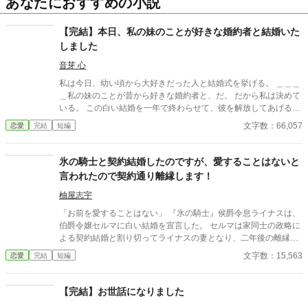
あなたにおすすめの小説
【完結】本日、私の妹のことが好きな婚約者と結婚いた
しました
音芽 心
私は今日、幼い頃から大好きだった人と結婚式を挙げる。 ＿＿＿
＿私の妹のことが昔から好きな婚約者と、だ。 だから私は決めて
いる。 この白い結婚を一年で終わらせて、彼を解放してあげるこ
とを。 彼の気持ちを直接聞いたことはないけれど……きっとその
文字数：66,057
恋愛
完結
短編
方が、彼も喜ぶだろうから。 ……これは、恋を諦めていた令嬢
が、本当の幸せを掴むまでの物語。
氷の騎士と契約結婚したのですが、愛することはないと
言われたので契約通り離縁します！
柚屋志宇
「お前を愛することはない」 『氷の騎士』侯爵令息ライナスは、
伯爵令嬢セルマに白い結婚を宣言した。 セルマは家同士の政略に
よる契約結婚と割り切ってライナスの妻となり、二年後の離縁の
日を待つ。 しかし結婚すると、最初は冷たかったライナスだが次
文字数：15,563
恋愛
完結
短編
第にセルマに好意的になる。 だがセルマは離縁の日が待ち遠し
い。 ※小説家になろうにも掲載しています。
【完結】お世話になりました