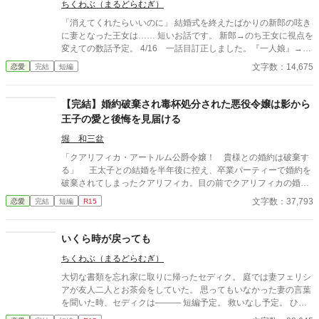
ちくわぶ（まるどらむぎ）
「消えてくれたらいいのに」 結婚式を終えたばかりの新郎の呟き
に妻となった王女は…… 短いお話です。 新郎→のち王女に視点を
変えての数話予定。 4/16 一話目訂正しました。『一人娘』→
『第一王女』
文字数：14,675
恋愛
完結
短編
【完結】婚約破棄され毒杯処分された悪役令嬢は影から
王子の愛と後悔を見届ける
堀 和三盆
「クアリフィカ・アートルム公爵令嬢！ 貴様との婚約は破棄す
る」 王太子との結婚を半年後に控え、卒業パーティーで婚約を
破棄されてしまったクアリフィカ。目の前でクアリフィカの婚約
者に寄り添い、歪んだ嗤いを浮かべているのは異母妹のルシクラ
文字数：37,793
恋愛
完結
短編
R15
ージュだ。 クアリフィカは既に王妃教育を終えているため、こ
のタイミングでの婚約破棄は未来を奪われるも同然。こうなると
クアリフィカにとれる選択肢は多くない。 せめてこれまで努力
いくら時が戻っても
してきた王妃教育の成果を見てもらいたくて。 キレイな姿を婚
ちくわぶ（まるどらむぎ）
約者の記憶にとどめてほしくて。 クアリフィカは荒れ狂う感情
をしっかりと覆い隠し、この場で最後の公務に臨む。 卒業パー
大切な書類を忘れ家に取りに帰ったセディク。 庭では妻フェリシ
ティー会場に響き渡る悲鳴。 目にした惨状にバタバタと倒れる
アが友人二人とお茶会をしていた。 思ってもいなかった妻の言葉
パーティー参加者達。 淑女の鑑とまで言われたクアリフィカの
を聞いた時、セディクは――― 短編予定。 救いなし予定。 ひた
最期の姿は、良くも悪くも多くの者の記憶に刻まれることにな
すらムカつくかもしれません。 嫌いな方は避けてください。 ※こ