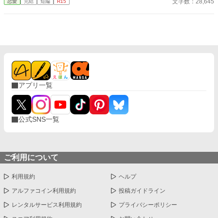
文字数：28,645
恋愛
完結
短編
R15
る。 そうして――王太子とルシクラージュの、後悔と懺悔の
の作品は小説家になろうさんでも公開しています。
日々が始まった。
アプリ一覧
公式SNS一覧
ご利用について
利用規約
ヘルプ
アルファコイン利用規約
投稿ガイドライン
レンタルサービス利用規約
プライバシーポリシー