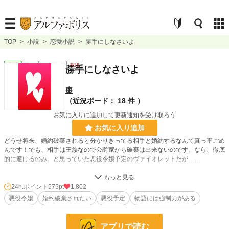
TOP
>
小説
>
恋愛小説
>
勝手にしなさいよ
恋愛
完結
ｼｮｰﾄｼｮｰﾄ
R15
勝手にしなさいよ
棗
（近況ボード：
18 件
）
お気に入りに追加して更新通知を受け取ろう
お気に入り追加
どうせ将来、婚約破棄されると分かりきってる相手と婚約するなんて真っ平ごめ
んです！でも、相手は王族なので公爵家から破棄は出来ないのです。なら、徹底
的に避けるのみ。と思っていた悪役令嬢予定のヴァイオレットだが……
小説
2,366 位 / 228,638 件
24h.ポイント
575pt
1,802
悪役令嬢
婚約破棄されたい
悪役予定
物語には強制力がある
恋愛
1,319 位 / 66,327 件
お気に入り
700
アプリで読む