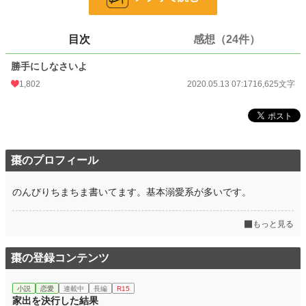
24h.ポイント
575 pt
文字数
16,625
目次
感想（24件）
更新日時
2020.05.13 07:17
勝手にしなさいよ
初回公開日時
2020.05.13 07:17
1,802
2020.05.13 07:17
16,625文字
初回完結日時
2020.05.13 15:21
週間ポイント
7,955 pt (1,270 位)
月間ポイント
24,210 pt (1,957 位)
棗のプロフィール
年間ポイント
287,873 pt (2,085 位)
のんびりちまちま書いてます。基本溺愛系が多いです。
累計ポイント
944,630 pt (6,142 位)
もっと見る
棗の登録コンテンツ
小説
恋愛
連載中
長編
R15
家出を決行した結果