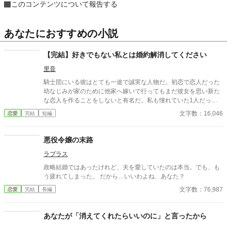
このコンテンツについて報告する
あなたにおすすめの小説
【完結】好きでもない私とは婚約解消してください
里音
騎士団にいる彼はとても一途で誠実な人物だ。初恋で恋人だった
幼なじみが家のために他家へ嫁いで行ってもまだ彼女を思い新た
な恋人を作ることをしないと有名だ。私も憧れていた1人だっ
た。 そんな彼との婚約が成立した。それは彼の行動で私が傷を負
文字数：16,046
恋愛
完結
短編
ったからだ。傷は残らないのに責任感からの婚約ではあるが、彼
はプロポーズをしてくれた。その瞬間憧れが好きになっていた。
婚約して6ヶ月、接点のほとんどない2人だが少しずつ距離も縮ま
悪役令嬢の末路
り幸せな日々を送っていた。と思っていたのに、彼の元恋人が離
ラプラス
婚をして帰ってくる話を聞いて彼が私との婚約を「最悪だ」と後
悔しているのを聞いてしまった。
政略結婚ではあったけれど、夫を愛していたのは本当。でも、も
う疲れてしまった。 だから…いいわよね、あなた？
文字数：76,987
恋愛
完結
長編
あなたが「消えてくれたらいいのに」と言ったから