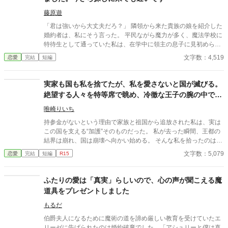
藤原遊
「君は強いから大丈夫だろ？」 隣領から来た貴族の娘を紹介した
婚約者は、私にそう言った。 平民ながら魔力が多く、魔法学校に
特待生として通っていた私は、在学中に領主の息子に見初められ
た。 「君の力なら、この街を守れる。一緒に守ろう」 そう言われ
文字数：4,519
恋愛
完結
短編
て彼の領地に来て、婚約した。 それから数年。 街にはほとんど魔
物が近づかなくなり、平和な日々が続いていた。 ――あの日まで
は。 隣領から来た貴族の娘を紹介した婚約者は、私にこう言っ
実家も国も私を捨てたが、私を愛さないと国が滅びる。
た。 「君は強いから大丈夫だろ？」 その言葉を聞いた瞬間、私は
絶望する人々を特等席で眺め、冷徹な王子の腕の中で思
ようやく気づく。 彼にとって私は、何だったのか。 だから私は、
考停止する。
静かに街を出ることにした。 ……今さら探しに来ても遅いです。
唯崎りいち
持参金がないという理由で家族と祖国から追放された私は、実は
この国を支える“加護”そのものだった。 私が去った瞬間、王都の
結界は崩れ、国は崩壊へ向かい始める。 そんな私を拾ったのは、
冷徹と噂される隣国の王子。 「やっと見つけた。お前は俺のもの
文字数：5,079
恋愛
完結
短編
R15
だ」 捨てられたはずの私は、気づけば滅びゆく祖国を背に、彼の
腕の中で溺愛されていた。
ふたりの愛は「真実」らしいので、心の声が聞こえる魔
道具をプレゼントしました
もるだ
伯爵夫人になるために魔術の道を諦め厳しい教育を受けていたエ
リーゼに告げられたのは婚約破棄でした。「アシュリーと僕は真