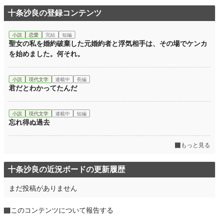
十条沙良の登録コンテンツ
小説
恋愛
完結
短編
聖女の私を婚約破棄した元婚約者と浮気相手は、その場でケンカ
を始めました。何それ。
小説
現代文学
連載中
長編
君だとわかってたんだ
小説
現代文学
連載中
短編
忘れ得ぬ過去
もっと見る
十条沙良の近況ボードの更新履歴
まだ投稿がありません
このコンテンツについて報告する