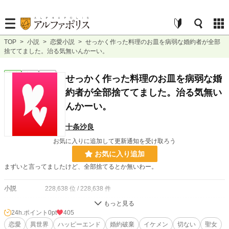
TOP
>
小説
>
恋愛小説
>
せっかく作った料理のお皿を病弱な婚約者が全部
捨ててました。治る気無いんかーい。
恋愛
完結
短編
せっかく作った料理のお皿を病弱な婚
約者が全部捨ててました。治る気無い
んかーい。
十条沙良
お気に入りに追加して更新通知を受け取ろう
お気に入り追加
まずいと言ってましたけど、全部捨てるとか無いわー。
小説
228,638 位 / 228,638 件
恋愛
66,327 位 / 66,327 件
24h.ポイント
0pt
405
お気に入り
恋愛
異世界
51
ハッピーエンド
婚約破棄
イケメン
切ない
聖女