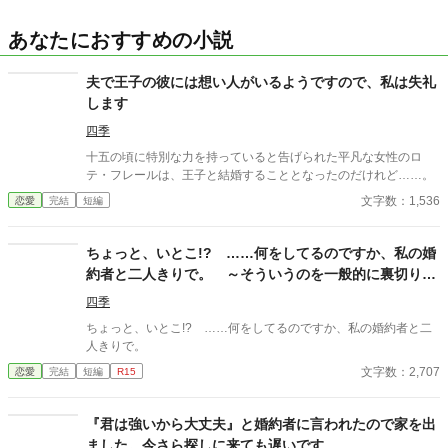
あなたにおすすめの小説
夫で王子の彼には想い人がいるようですので、私は失礼
します
四季
十五の頃に特別な力を持っていると告げられた平凡な女性のロ
テ・フレールは、王子と結婚することとなったのだけれど……。
文字数：1,536
恋愛
完結
短編
ちょっと、いとこ!? ……何をしてるのですか、私の婚
約者と二人きりで。 ～そういうのを一般的に裏切りと
いうのですよ？～
四季
ちょっと、いとこ!? ……何をしてるのですか、私の婚約者と二
人きりで。
文字数：2,707
恋愛
完結
短編
R15
『君は強いから大丈夫』と婚約者に言われたので家を出
ました。今さら探しに来ても遅いです