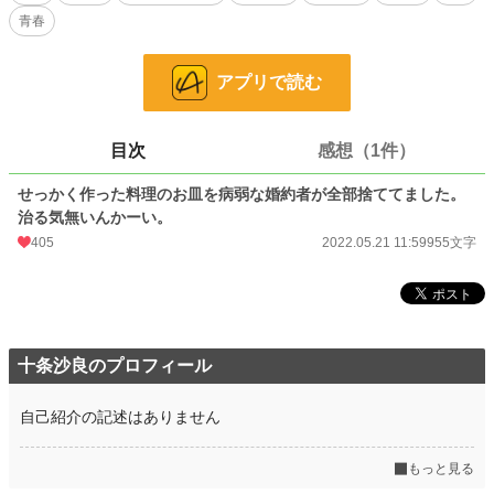
青春
24h.ポイント
0 pt
文字数
955
アプリで読む
更新日時
2022.05.21 11:59
初回公開日時
2022.05.21 11:59
目次
感想（1件）
初回完結日時
2022.05.21 11:59
せっかく作った料理のお皿を病弱な婚約者が全部捨ててました。
治る気無いんかーい。
週間ポイント
112 pt (32,695 位)
405
2022.05.21 11:59
955文字
月間ポイント
553 pt (33,123 位)
年間ポイント
18,782 pt (20,966 位)
累計ポイント
97,178 pt (30,874 位)
十条沙良のプロフィール
自己紹介の記述はありません
もっと見る