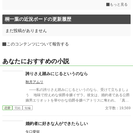
もっと見る
桐一葉の近況ボードの更新履歴
まだ投稿がありません
このコンテンツについて報告する
あなたにおすすめの小説
誇りさえ踏みにじるというのなら
秋月アムリ
――私の誇りさえ踏みにじるというのなら、受けて立ちましょ
う 地味で控えめな侯爵令嬢イザラ。彼女は、婚約者である公爵
嫡男エリオットを華やかな伯爵令嬢ベアトリスに奪われ、「真実
の愛」を見つけたという身勝手な理由で一方的に婚約破棄を突き
文字数：19,569
恋愛
完結
短編
つけられる。 ベアトリスからは地味で退屈な女と公然と蔑ま
れ、尊厳を踏みにじられたイザラ。 だが、彼女は涙を見せず、
侯爵家の誇りを守るため不当な破棄を断固として拒否。たった一
婚約者に好きな人ができたらしい
人で反撃の証拠集めを開始する。 彼女が助力を求めたのは、社
矢口愛留
交界から距離を置き、冷徹と噂される辺境伯アレクシス。彼は、