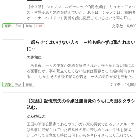
イザラの持つ鋼のような意志と冷静な知性を見抜き、彼女の非公
【全３話】 シャノン・ルビーレッド伯爵令嬢は、リュカ・アメジ
式な協力者となる。 しかし、そんな彼女を待っていたのは「辺
スト侯爵令息と婚約を結んでいた。 ある日、シャノンは、婚約者
境伯と不貞を働いている」という、さらに悪質な濡れ衣だった―
がニーナ・ペリドット男爵令嬢に懸想しているという噂を耳にす
―
る。 シャノンは断罪を回避するため、リュカとの婚約を円満に解
文字数：6,800
恋愛
完結
短編
R15
消しようとするが――。 ※ エブリスタに習作として掲載したもの
を改稿した作品です。 ※ 小説家になろうにも掲載しています。
怒らせてはいけない人々 ～雉も鳴かずば撃たれまい
に～
美袋和仁
ある夜、一人の少女が婚約を解消された。根も葉もない噂によ
る冤罪だが、事を荒立てたくない彼女は従容として婚約解消され
る。 しかしその背後で爆音が轟き、一人の男性が姿を見せた。
彼は少女の父親。 怒らせてはならない人々に繋がる少女の婚約
文字数：14,895
恋愛
完結
短編
解消が、思わぬ展開を導きだす。 なんとなくの一気書き。御笑
覧下さると幸いです。
【完結】記憶喪失の令嬢は無自覚のうちに周囲をタラシ
込む。
ゆらゆらぎ
王国の筆頭公爵家であるヴェルガム家の長女であるティアルーナ
は食事に混ぜられていた遅延性の毒に苦しめられ、生死を彷徨
い…そして目覚めた時には何もかもをキレイさっぱり忘れてい