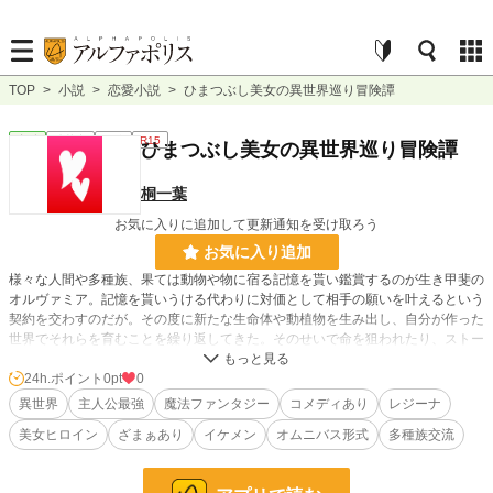
TOP
>
小説
>
恋愛小説
>
ひまつぶし美女の異世界巡り冒険譚
恋愛
連載中
長編
R15
ひまつぶし美女の異世界巡り冒険譚
桐一葉
お気に入りに追加して更新通知を受け取ろう
お気に入り追加
様々な人間や多種族、果ては動物や物に宿る記憶を貰い鑑賞するのが生き甲斐の
オルヴァミア。記憶を貰いうける代わりに対価として相手の願いを叶えるという
契約を交わすのだが。その度に新たな生命体や動植物を生み出し、自分が作った
世界でそれらを育むことを繰り返してきた。そのせいで命を狙われたり、ストー
カーになる奴もいれば配下になる奴もいて？記憶の収集癖は治す気０。好き勝手
に生きる強い系美女のばく進物語。
24h.ポイント
0pt
0
異世界
主人公最強
魔法ファンタジー
コメディあり
レジーナ
小説
228,572 位 / 228,572 件
美女ヒロイン
ざまぁあり
イケメン
オムニバス形式
多種族交流
恋愛
66,310 位 / 66,310 件