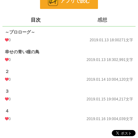
アプリで読む
お気に入り
6
24h.ポイント
0 pt
目次
感想
文字数
15,638
～プロローグ～
更新日時
2019.01.16 19:00
0
2019.01.13 18:00
271文字
初回公開日時
2019.01.13 18:00
幸せの青い瞳の鳥
週間ポイント
0 pt (228,572 位)
0
2019.01.13 18:30
2,991文字
月間ポイント
0 pt (228,572 位)
２
年間ポイント
42 pt (161,157 位)
0
2019.01.14 10:00
4,120文字
累計ポイント
4,997 pt (125,498 位)
３
0
2019.01.15 19:00
4,217文字
４
0
2019.01.16 19:00
4,039文字