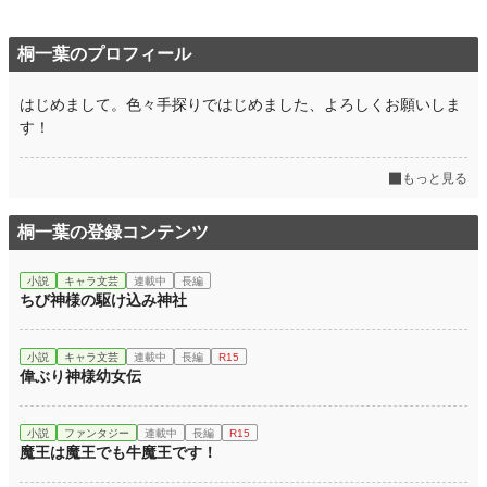
桐一葉のプロフィール
はじめまして。色々手探りではじめました、よろしくお願いしま
す！
もっと見る
桐一葉の登録コンテンツ
小説
キャラ文芸
連載中
長編
ちび神様の駆け込み神社
小説
キャラ文芸
連載中
長編
R15
偉ぶり神様幼女伝
小説
ファンタジー
連載中
長編
R15
魔王は魔王でも牛魔王です！