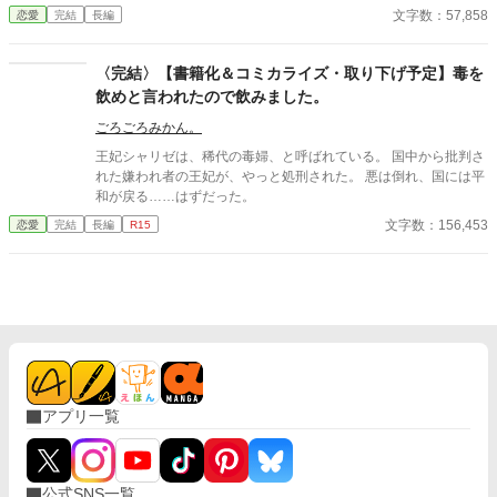
た。 毒によって記憶を失った令嬢が使用人や両親、婚約者や兄を
文字数：57,858
恋愛
完結
長編
無自覚のうちにタラシ込むお話です。
〈完結〉【書籍化＆コミカライズ・取り下げ予定】毒を
飲めと言われたので飲みました。
ごろごろみかん。
王妃シャリゼは、稀代の毒婦、と呼ばれている。 国中から批判さ
れた嫌われ者の王妃が、やっと処刑された。 悪は倒れ、国には平
和が戻る……はずだった。
文字数：156,453
恋愛
完結
長編
R15
アプリ一覧
公式SNS一覧