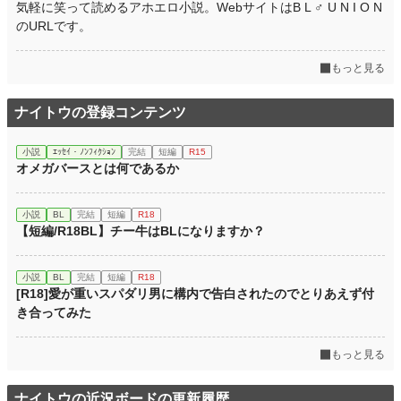
気軽に笑って読めるアホエロ小説。WebサイトはB L ♂ U N I O N
のURLです。
もっと見る
ナイトウの登録コンテンツ
小説
ｴｯｾｲ・ﾉﾝﾌｨｸｼｮﾝ
完結
短編
R15
オメガバースとは何であるか
小説
BL
完結
短編
R18
【短編/R18BL】チー牛はBLになりますか？
小説
BL
完結
短編
R18
[R18]愛が重いスパダリ男に構内で告白されたのでとりあえず付
き合ってみた
もっと見る
ナイトウの近況ボードの更新履歴