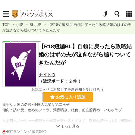
TOP
>
小説
>
BL小説
>
【R18短編BL】自領に戻ったら政略結婚のはずの夫
が泣きながら縋りついてきたんだが
BL
完結
短編
R18
【R18短編BL】自領に戻ったら政略結
婚のはずの夫が泣きながら縋りついて
きたんだが
ナイトウ
（近況ボード：
2 件
）
お気に入りに追加して更新通知を受け取ろう
お気に入り追加
奥手な大国の名君×小国の気楽な第二王子
傾向：誘い受、攻めのフェラ、濁音喘ぎ、絶倫、前立腺責め、いちゃラブ
ある日ルノーツァー侯爵との縁談が舞い込んできて、政略結婚のつもりで侯爵の
レナルトと結婚したアントン。レナルトは即位後間もなくからその卓越した政治
手腕から大侯国の名君と名高い。一方、アントンは学者としてほそぼそ暮らす気
HOTランキング 最高56位