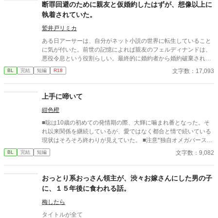
断罪回避のために親友と仮婚約したはずが、想像以上に
執着されていた。
鷲井戸リミカ
ある日アーサーは、自分がネット小説の世界に転生していること
に気が付いた。前世の記憶によれば親友のフェルディナンドは、
悪役令息という役割らしい。最終的に婚約者から婚約破棄され、
断罪後は国外追放されてしまうのだとか。 大事な親友が不幸にな
文字数：17,093
BL
完結
短編
R18
るのを見過ごすわけにはいかない。とにかく物語の主人公たちか
ら距離をとらせようと、アーサーはフェルディナンドを自分の婚
約者にしてしまった。 とりあえず仮婚約という形にしておいて、
上手に啼いて
学園を卒業したら婚約を解消してしまえばいい。そう考えていた
紺色橙
はずがアーサーのとある発言をきっかけに、フェルディナンドの
執着が明らかになり……。 ハッピーエンドです。
■聡は10歳の初めての発情期の際、大輝に噛まれ番となった。そ
れ以来関係を継続しているが、愛ではなく都合と情で続いている
現状はそろそろ終わりが見えていた。 ■注意*独自オメガバース設
定。■『それは愛か本能か』と同じ世界設定です。関係は一切な
文字数：9,082
BL
完結
短編
し。
おっとり系おっさん領主が、渋々お嫁さんにした男の子
に、１５年後に食われる話。
梅したら
タイトルが全て