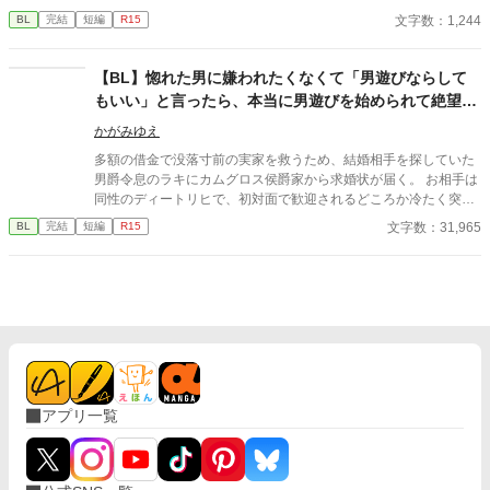
文字数：1,244
BL
完結
短編
R15
【BL】惚れた男に嫌われたくなくて「男遊びならして
もいい」と言ったら、本当に男遊びを始められて絶望し
ている侯爵令息の話
かがみゆえ
多額の借金で没落寸前の実家を救うため、結婚相手を探していた
男爵令息のラキにカムグロス侯爵家から求婚状が届く。 お相手は
同性のディートリヒで、初対面で歓迎されるどころか冷たく突き
放されてしまう。 『必要最低限関わるな』 『愛人を作るな』
文字数：31,965
BL
完結
短編
R15
『男遊びならしてもいい』 ディートリヒから実家の借金を完済す
る条件を言われたラキは、学園で令息たちとの交流を満喫中。 褒
め上手なラキの周りには可愛い令息が集まり、推し活状態に。 一
方、ディートリヒだけが嫉妬で胃を痛める日々。 ラキへの恋心を
隠し続けた不器用侯爵令息に、幸せな未来は訪れるのか？ .
アプリ一覧