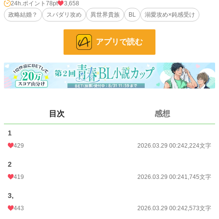
だった気ままな小侯国の次男だ。
24h.ポイント
78pt
3,658
この結婚は政治的なもので離婚するまではお互い自由にしていい。
政略結婚？
スパダリ攻め
異世界貴族
BL
溺愛攻め×鈍感受け
少なくともアントンはそう思っていた。
アプリで読む
小説
13,256 位 / 228,959 件
BL
3,098 位 / 31,471 件
お気に入り
269
24h.ポイント
78 pt
文字数
17,169
目次
感想
更新日時
2026.03.29 00:24
1
初回公開日時
2026.03.29 00:24
429
2026.03.29 00:24
2,224文字
初回完結日時
2026.03.29 00:24
2
419
2026.03.29 00:24
1,745文字
週間ポイント
422 pt (16,080 位)
3,
月間ポイント
1,723 pt (17,526 位)
443
2026.03.29 00:24
2,573文字
年間ポイント
79,812 pt (7,236 位)