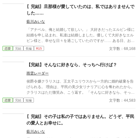
る。 でもなぜか、別れを告げたのに彼が付きまとってくる。 愛し
〖完結〗旦那様が愛していたのは、私ではありませんで
てる？ 私はもう、あなたに興味はありません！ 一度完結したので
した……
すが、続編を書くことにしました。読んでいただけると嬉しいで
す。 いつもありがとうございます。 設定ゆるゆるの、架空の世界
藍川みいな
のお話です。 沢山の感想ありがとうございます。返信出来ず、申
「アナベル、俺と結婚して欲しい。」 大好きだったエルビン様に
し訳ありません。
結婚を申し込まれ、私達は結婚しました。優しくて大好きなエル
ビン様と、幸せな日々を過ごしていたのですが…… ある日、お姉
様とエルビン様が密会しているのを見てしまいました。 「アナベ
文字数：68,168
恋愛
完結
長編
R15
ルと結婚したら、こうして君に会うことが出来ると思ったんだ。
俺達は家族だから、怪しまれる心配なくこの邸に出入り出来るだ
ろ？」 エルビン様はお姉様にそう言った後、愛してると囁いた。
【完結】そんなに好きなら、そっちへ行けば？
私は1度も、エルビン様に愛してると言われたことがありません
雨雲レーダー
でした。 エルビン様は私ではなくお姉様を愛していたと知って
も、私はエルビン様のことを愛していたのですが、ある事件がき
侯爵令嬢クラリスは、王太子ユリウスから一方的に婚約破棄を告
っかけで、私の心はエルビン様から離れていく。 設定ゆるゆる
げられる。 理由は、平民の美少女リナリアに心を奪われたから。
の、架空の世界のお話です。 かなり気分が悪い展開のお話が2話
クラリスはただ微笑み、こう返す。 「そんなに好きなら、そっち
あるのですが、読まなくても本編の内容に影響ありません。(36話
へ行けば？」 そうして物語は終わる……はずだった。 けれど、こ
文字数：44,583
恋愛
完結
短編
37話) 全44話で完結になります。
こからすべてが狂い始める。 ＊完結まで予約投稿済みです。 ＊1
日3回更新（7時・12時・18時）
〖完結〗その子は私の子ではありません。どうぞ、平民
の愛人とお幸せに。
藍川みいな