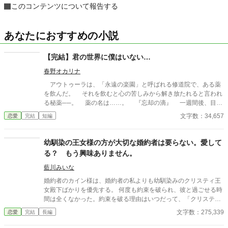
このコンテンツについて報告する
あなたにおすすめの小説
【完結】君の世界に僕はいない…
春野オカリナ
アウトゥーラは、「永遠の楽園」と呼ばれる修道院で、ある薬
を飲んだ。 それを飲むと心の苦しみから解き放たれると言われ
る秘薬──。 薬の名は……。 『忘却の滴』 一週間後、目覚
めたアウトゥーラにはある変化が現れた。 それは、自分を苦し
文字数：34,657
恋愛
完結
短編
めた人物の存在を全て消し去っていたのだ。 父親、継母、異母
妹そして婚約者の存在さえも……。 彼女の目には彼らが映らな
い。声も聞こえない。存在さえもきれいさっぱりと忘れられてい
幼馴染の王女様の方が大切な婚約者は要らない。愛して
た。
る？ もう興味ありません。
藍川みいな
婚約者のカイン様は、婚約者の私よりも幼馴染みのクリスティ王
女殿下ばかりを優先する。 何度も約束を破られ、彼と過ごせる時
間は全くなかった。約束を破る理由はいつだって、「クリスティ
が……」だ。 同じ学園に通っているのに、私はまるで他人のよ
文字数：275,339
恋愛
完結
長編
う。毎日毎日、二人の仲のいい姿を見せられ、苦しんでいること
さえ彼は気付かない。 もうやめる。 カイン様との婚約は解消す