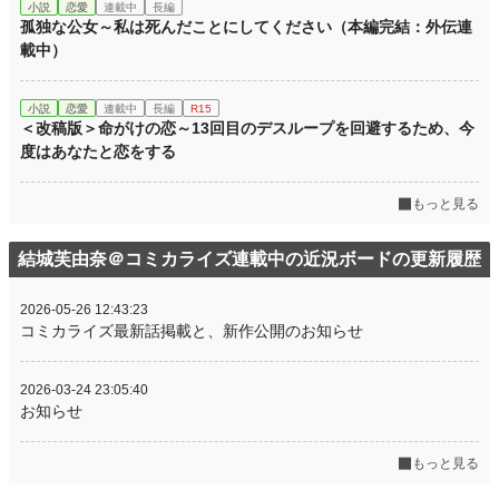
小説
恋愛
連載中
長編
孤独な公女～私は死んだことにしてください（本編完結：外伝連
載中）
小説
恋愛
連載中
長編
R15
＜改稿版＞命がけの恋～13回目のデスループを回避するため、今
度はあなたと恋をする
もっと見る
結城芙由奈＠コミカライズ連載中の近況ボードの更新履歴
2026-05-26 12:43:23
コミカライズ最新話掲載と、新作公開のお知らせ
2026-03-24 23:05:40
お知らせ
もっと見る