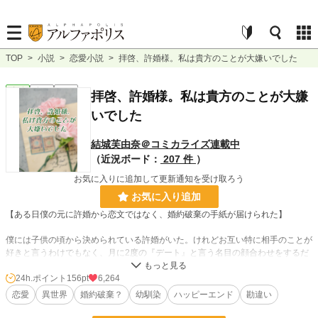
TOP
>
小説
>
恋愛小説
>
拝啓、許婚様。私は貴方のことが大嫌いでした
恋愛
完結
短編
拝啓、許婚様。私は貴方のことが大嫌
いでした
結城芙由奈＠コミカライズ連載中
（近況ボード：
207 件
）
お気に入りに追加して更新通知を受け取ろう
お気に入り追加
【ある日僕の元に許婚から恋文ではなく、婚約破棄の手紙が届けられた】
僕には子供の頃から決められている許婚がいた。けれどお互い特に相手のことが
好きと言うわけでもなく、月に2度の『デート』と言う名目の顔合わせをするだ
けの間柄だった。そんなある日僕の元に許婚から手紙が届いた。そこに記されて
いた内容は婚約破棄を告げる内容だった。あまりにも理不尽な内容に不服を抱い
24h.ポイント
156pt
6,264
た僕は、逆に彼女を遣り込める計画を立てて許婚の元へ向かった――。
恋愛
異世界
婚約破棄？
幼馴染
ハッピーエンド
勘違い
※他サイトでも投稿中