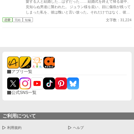
愛する人と結婚した…はずだった…… 結婚式を終えて帰る途中、
見知らぬ男達に襲われた。 ジュラン様を庇い、顔に傷痕が残って
しまった私を、彼は醜いと言い放った。それだけではなく、彼の
子を身篭った愛人を連れて来て、彼女が産む子を私達の子として
文字数：31,224
恋愛
完結
短編
育てると言い出した。 愛していた彼の本性を知った私は、復讐す
る決意をする。決してあなたの思い通りになんてさせない。 ＊設
定ゆるゆるの、架空の世界のお話です。 ＊全16話で完結になりま
す。 ＊番外編、追加しました。
アプリ一覧
公式SNS一覧
ご利用について
利用規約
ヘルプ