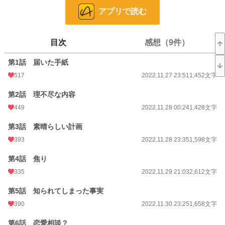
アプリで読む
小説
8,380 位 / 228,788 件
恋愛
3,700 位 / 66,372 件
目次
感想（9件）
お気に入り
853
第1話 届いた手紙
24h.ポイント
156 pt
517
2022.11.27 23:51
1,452文字
文字数
29,193
第2話 理不尽な内容
449
2022.11.28 00:24
1,428文字
更新日時
2022.12.25 19:39
初回公開日時
第3話 素晴らしい計画
2022.11.27 23:51
393
2022.11.28 23:35
1,598文字
初回完結日時
2022.12.25 19:39
第4話 焦り
週間ポイント
7,196 pt (1,424 位)
335
2022.11.29 21:03
2,612文字
月間ポイント
12,767 pt (3,620 位)
第5話 知られてしまった事実
年間ポイント
210,493 pt (2,942 位)
390
2022.11.30 23:25
1,658文字
累計ポイント
757,668 pt (7,456 位)
第6話 恋愛相談？