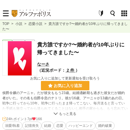
TOP
>
小説
>
恋愛小説
>
貴方誰ですか?〜婚約者が10年ぶりに帰ってきまし
た〜
恋愛
連載中
長編
貴方誰ですか?〜婚約者が10年ぶりに
帰ってきました〜
なーさ
（近況ボード：
2 件
）
お気に入りに追加して更新通知を受け取ろう
お気に入り追加
侯爵令嬢のアーニャ。だが彼女ももう23歳。結婚適齢期も過ぎた彼女だが婚約
者がいた。その名も伯爵令息のナトリ。彼が16歳、アーニャが13歳のあの日。
戦争に行ってから10年。戦争に行ったまま帰ってこない。毎月送ると言ってい
た手紙も旅立ってから送られてくることはないし相手の家からも、もう忘れてい
いと言われている。もう潮時だろうと婚約破棄し、各家族円満の婚約解消。そし
て王宮で働き出したアーニャ。一年後ナトリは英雄となり帰ってくる。しかしア
24h.ポイント
7pt
166
ーニャはナトリのことを忘れてしまっている…!
溺愛/執着
記憶喪失
結婚
恋愛
ハッピーエンド
婚約破棄