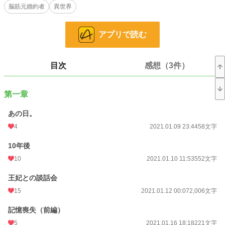
脳筋元婚約者
異世界
小説
37,069 位 / 228,587 件
恋愛
16,212 位 / 66,317 件
アプリで読む
お気に入り
321
24h.ポイント
7 pt
目次
感想（3件）
文字数
14,559
第一章
更新日時
2021.06.17 16:28
あの日。
初回公開日時
2021.01.09 22:52
4
2021.01.09 23:44
58文字
週間ポイント
0 pt (228,587 位)
10年後
月間ポイント
203 pt (51,450 位)
10
2021.01.10 11:53
552文字
年間ポイント
2,681 pt (60,142 位)
王妃との談話会
累計ポイント
244,195 pt (17,532 位)
15
2021.01.12 00:07
2,006文字
記憶喪失（前編）
5
2021.01.16 18:18
221文字