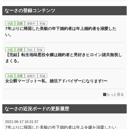
なーさの登録コンテンツ
小説
恋愛
連載中
長編
7年ぶりに帰国した美貌の年下婚約者は年上婚約者を溺愛した
い。
小説
恋愛
完結
長編
【完結】転生地味悪役令嬢は婚約者と男好きヒロイン諸共無視し
まくる。
小説
恋愛
連載中
長編
女公爵マーゴット〜私、婚活アドバイザーになります!〜
もっと見る
なーさの近況ボードの更新履歴
2021-06-17 16:31:37
7年ぶりに帰国した美貌の年下婚約者は年上令嬢を溺愛したい