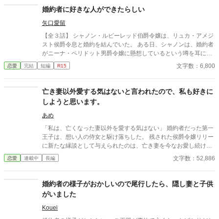
は、他投稿サイトにも公開しています。
婚約者に好きな人ができたらしい
矢口愛留
【全３話】 シャノン・ルビーレッド伯爵令嬢は、リュカ・アメジ
スト侯爵令息と婚約を結んでいた。 ある日、シャノンは、婚約者
がニーナ・ペリドット男爵令嬢に懸想しているという噂を耳にす
る。 シャノンは断罪を回避するため、リュカとの婚約を円満に解
文字数：6,800
恋愛
完結
短編
R15
消しようとするが――。 ※ エブリスタに習作として掲載したもの
を改稿した作品です。 ※ 小説家になろうにも掲載しています。
亡き妻以外愛する気はないと言われたので、私も好きに
しようと思います。
あめ
「私は、亡くなった妻以外を愛する気はない」 婚約者だった第一
王子は、想い人の侍女と駆け落ちした。 残された侯爵令嬢リリー
に新たな縁談として与えられたのは、亡き妻を今なお愛し続ける
英雄・辺境伯ヴィンセント。 「君を愛することはない」 そう言い
文字数：52,886
恋愛
連載中
長編
切る夫に、リリーは静かに微笑んで頷いた。 彼女にもまた、胸の
奥にしまい続ける”忘れられない人”がいたから。 互いに愛する人
を忘れられないまま始まった、冷え切った政略結婚。 しかし、使
婚約者の様子がおかしいので尾行したら、隠し妻と子供
用人や領民から慕われるリリーの優しさに触れるうち、ヴィンセ
がいました
ントの凍てついた心は少しずつ変わり始める。 ――気付けば、彼
女の笑顔を守りたいと思うほどに。 だが、その矢先。 ヴィンセン
Kouei
トは、リリーが一人の男と親しげに語り合う姿を目撃してしま