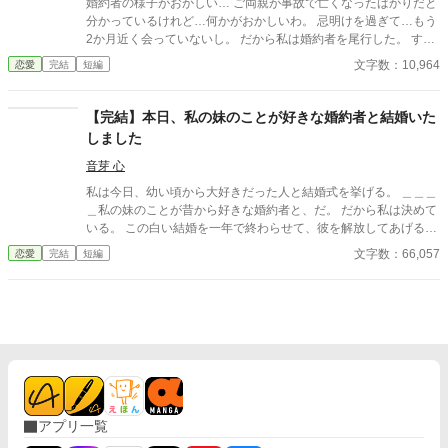
婚約者の様子がおかしい… ご両親が事故で亡くなったばかりだと
う。 「あの男は誰だ」 「私の初恋の人です。……今も、その人だ
分かっているけれど…何かがおかしいわ。 忌明けを過ぎて…もう
けを想っています」 激しく動揺し、彼女を責めるヴィンセント。
2か月近く会っていないし。 だから私は婚約者を尾行した。 する
そんな夫を見つめ、リリーは不思議そうに首を傾げた。 「旦那様
とそこで目にしたのは、婚約者そっくりの小さな男の子と美しい
文字数：10,964
恋愛
完結
短編
だって、奥様以外は愛する気はないと仰っていたじゃないです
女性と一緒にいる彼の姿だった。 まさかっ 隠し妻と子供がいた
か」 亡き妻だけを愛すると誓った男と、叶わない初恋を胸にしま
なんて！！！ ※誤字脱字報告ありがとうございます。 ※この作品
い続ける女。 叶わないであろう恋に身を焦がす、すれ違い夫婦の
は、他サイトにも投稿しています。
【完結】本日、私の妹のことが好きな婚約者と結婚いた
物語。
しました
音芽 心
私は今日、幼い頃から大好きだった人と結婚式を挙げる。 ＿＿＿
＿私の妹のことが昔から好きな婚約者と、だ。 だから私は決めて
いる。 この白い結婚を一年で終わらせて、彼を解放してあげるこ
とを。 彼の気持ちを直接聞いたことはないけれど……きっとその
文字数：66,057
恋愛
完結
短編
方が、彼も喜ぶだろうから。 ……これは、恋を諦めていた令嬢
が、本当の幸せを掴むまでの物語。
アプリ一覧