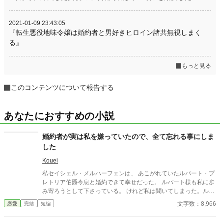
2021-01-09 23:43:05
『転生悪役地味令嬢は婚約者と男好きヒロイン諸共無視しまく
る』
もっと見る
このコンテンツについて報告する
あなたにおすすめの小説
婚約者が実は私を嫌っていたので、全て忘れる事にしま
した
Kouei
私セイシェル・メルハーフェンは、 あこがれていたルパート・プ
レトリア伯爵令息と婚約できて幸せだった。 ルパート様も私に歩
み寄ろうとして下さっている。 けれど私は聞いてしまった。ルパ
ート様の本音を。 『我慢するしかない』 『彼女といると疲れる』
文字数：8,966
恋愛
完結
短編
私はルパート様に嫌われていたの？ 本当は厭わしく思っていた
の？ だから私は決めました。 あなたを忘れようと… ※この作品