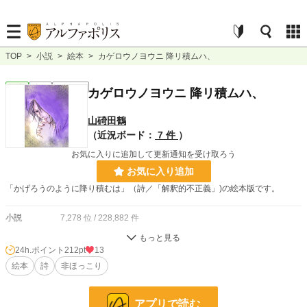
TOP
>
小説
>
絵本
>
カゲロウノヨウニ 降リ積ムハ、
絵本
完結
ｼｮｰﾄｼｮｰﾄ
カゲロウノヨウニ 降リ積ムハ、
山碕田鶴
（近況ボード：
7 件
）
お気に入りに追加して更新通知を受け取ろう
お気に入り追加
「かげろうのように降り積むは」（詩／「解釈的不正義」)の絵本版です。
小説
7,278 位 / 228,882 件
絵本
11 位 / 1,048 件
24h.ポイント
212pt
13
お気に入り
絵本
詩
5
非ほっこり
24h.ポイント
212 pt
アプリで読む