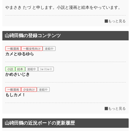
やまさき たづ と申します。小説と漫画と絵本をやっています。
もっと見る
山碕田鶴の登録コンテンツ
一般漫画
一般女性向け
連載中
カメとゆるゆら
小説
絵本
連載中
ｼｮｰﾄｼｮｰﾄ
かめさいじき
一般漫画
少女向け
連載中
もしカメ！
もっと見る
山碕田鶴の近況ボードの更新履歴