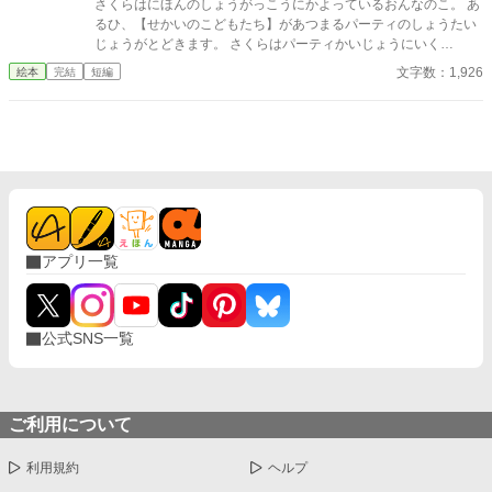
さくらはにほんのしょうがっこうにかよっているおんなのこ。 あ
るひ、【せかいのこどもたち】があつまるパーティのしょうたい
じょうがとどきます。 さくらはパーティかいじょうにいく
と……。 ☆使用しているイラストは「かわいいフリー素材集いら
文字数：1,926
絵本
完結
短編
すとや」様のをお借りしています。 無断で転載することはお止
めください。
アプリ一覧
公式SNS一覧
ご利用について
利用規約
ヘルプ