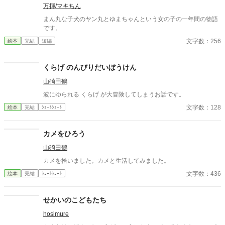
万揮/マキちん
まん丸な子犬のヤン丸とゆまちゃんという女の子の一年間の物語
です。
文字数：256
絵本
完結
短編
くらげ のんびりだいぼうけん
山碕田鶴
波にゆられる くらげ が大冒険してしまうお話です。
文字数：128
絵本
完結
ｼｮｰﾄｼｮｰﾄ
カメをひろう
山碕田鶴
カメを拾いました。カメと生活してみました。
文字数：436
絵本
完結
ｼｮｰﾄｼｮｰﾄ
せかいのこどもたち
hosimure