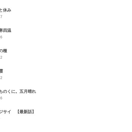
と休み
17
寒四温
16
の種
22
春霞
12
ちのくに。五月晴れ
16
ジサイ 【最新話】
0