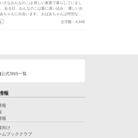
いさなおんなのこは 貧しい家庭で暮らしていまし
は森に迷い込み、 優しいお
ちゃんに出会います。 おばあちゃんは特別なポ
トから 美味しいものが出てくる呪文を教え、 おん
文字数：4,448
編
のこはわくわくしながら帰宅します。 おうちに戻
、ポットの呪文を唱えると、 驚くべき出来事が待
ていました
公式SNS一覧
情報
情報
報
情報
様向け
ームブッククラブ