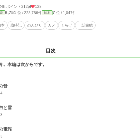
24h.ポイント
212pt
128
6,751
7
位 / 228,786件
位 / 1,047件
説
絵本
絵本
歳時記
のんびり
カメ
くらげ
一話完結
目次
介。本編は次からです。
5
の音
14
虫と雪
13
の電報
13