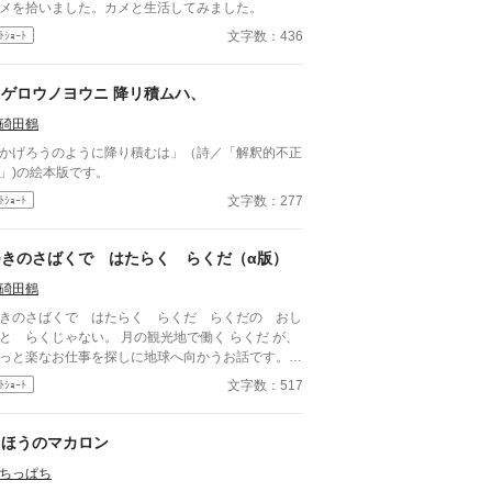
メを拾いました。カメと生活してみました。
文字数：436
ﾄｼｮｰﾄ
カゲロウノヨウニ 降リ積ムハ、
碕田鶴
かげろうのように降り積むは」（詩／「解釈的不正
」)の絵本版です。
文字数：277
ﾄｼｮｰﾄ
つきのさばくで はたらく らくだ（α版）
碕田鶴
きのさばくで はたらく らくだ らくだの おし
と らくじゃない。 月の観光地で働く らくだ が、
っと楽なお仕事を探しに地球へ向かうお話です。
絵本レイアウトにした改稿版が「絵本ひろば」に
文字数：517
ﾄｼｮｰﾄ
ります。
まほうのマカロン
ちっぱち