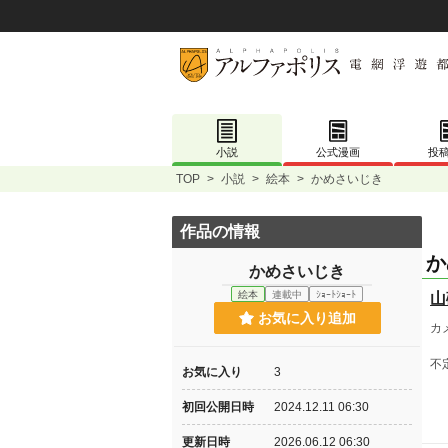
小説
公式漫画
投
TOP
>
小説
>
絵本
>
かめさいじき
作品の情報
か
かめさいじき
絵本
連載中
ｼｮｰﾄｼｮｰﾄ
山
お気に入り追加
カ
不
お気に入り
3
初回公開日時
2024.12.11 06:30
更新日時
2026.06.12 06:30