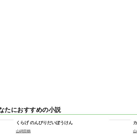
なたにおすすめの小説
くらげ のんびりだいぼうけん
山碕田鶴
山