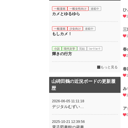
一般漫画
一般女性向け
連載中
ひ
カメとゆるゆら
一般漫画
少女向け
連載中
三
もしカメ！
春
小説
現代文学
完結
ｼｮｰﾄｼｮｰﾄ
輝きの行方
もっと見る
山碕田鶴の近況ボードの更新履
歴
み
2026-06-05 11:11:18
デジタルむずい…
ア
2025-10-21 12:39:56
電子図書館の蔵書