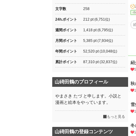
文字数
258
小
24h.ポイント
212 pt (6,751位)
週間ポイント
1,418 pt (6,795位)
月間ポイント
5,385 pt (7,934位)
年間ポイント
52,520 pt (10,048位)
累計ポイント
87,310 pt (32,837位)
紹
山碕田鶴のプロフィール
秋
やまさき たづ と申します。小説と
漫画と絵本をやっています。
雪
もっと見る
冬
山碕田鶴の登録コンテンツ