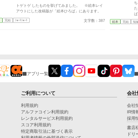
ち
トゲトゲ したものを挙げてみました。 ※絵本レイ
た。 ある日、おんなのこ
アウトにした改稿版が「絵本ひろば」にあります。
ばあ
ッ
文字数：387
本
完結
ｼｮｰﾄｼｮｰﾄ
絵本
完結
短
な
り
っ
アプリ一覧
ご利用について
会社
利用規約
会社
アルファコイン利用規約
IR情
レンタルサービス利用規約
採用
スコア利用規約
書店
特定商取引法に基づく表示
ドリ
利用者情報の外部送信について