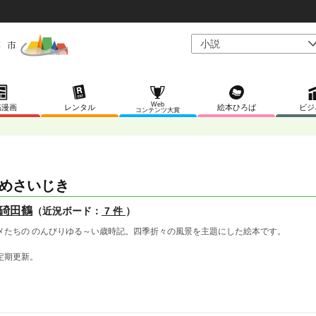
Web
稿漫画
レンタル
絵本ひろば
ビジ
コンテンツ大賞
めさいじき
碕田鶴
（近況ボード：
7 件
）
メたちの のんびりゆる～い歳時記。四季折々の風景を主題にした絵本です。
定期更新。