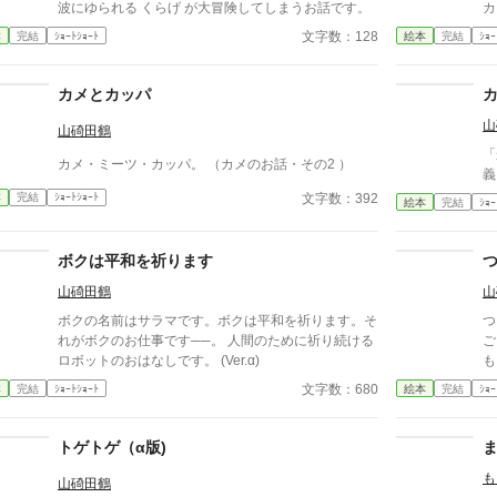
波にゆられる くらげ が大冒険してしまうお話です。
カ
文字数：128
本
完結
ｼｮｰﾄｼｮｰﾄ
絵本
完結
ｼｮｰ
カメとカッパ
山
山碕田鶴
「
カメ・ミーツ・カッパ。 （カメのお話・その2 ）
義
文字数：392
本
完結
ｼｮｰﾄｼｮｰﾄ
絵本
完結
ｼｮｰ
ボクは平和を祈ります
山碕田鶴
山
ボクの名前はサラマです。ボクは平和を祈ります。そ
つ
れがボクのお仕事です──。 人間のために祈り続ける
ご
ロボットのおはなしです。 (Ver.α)
も
※
文字数：680
本
完結
ｼｮｰﾄｼｮｰﾄ
絵本
完結
ｼｮｰ
あ
トゲトゲ（α版)
も
山碕田鶴