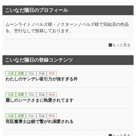
こいなだ陽日のプロフィール
ムーンライトノベルズ様・ノクターンノベルズ様で完結済の作品
を、空行なしで投稿しております。
もっと見る
こいなだ陽日の登録コンテンツ
小説
恋愛
完結
長編
R18
わたしのヤンデレ吸引力が強すぎる件
小説
恋愛
完結
長編
R18
麗しのシークさまに執愛されてます
小説
恋愛
完結
長編
R18
宮廷魔導士は鎖で繋がれ溺愛される
もっと見る