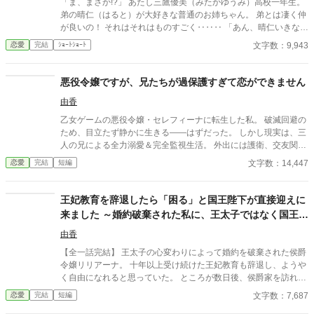
「ま、まさか!?」 あたし三鷹優美（みたかゆうみ）高校一年生。
弟の晴仁（はると）が大好きな普通のお姉ちゃん。 弟とは凄く仲
が良いの！ それはそれはものすごく‥‥‥ 「あん、晴仁いきなり
そんなのお口に入らないよぉ～♡」 そんな関係のあたしたち。 で
文字数：9,943
恋愛
完結
ｼｮｰﾄｼｮｰﾄ
もある日トイレであたしはアレが来そうなのになかなか来ないの
も気にもせずスカートのファスナーを上げると‥‥‥ 「うそっ！
お腹が出て来てる!?」 お姉ちゃんの秘密の悩みです。
悪役令嬢ですが、兄たちが過保護すぎて恋ができません
由香
乙女ゲームの悪役令嬢・セレフィーナに転生した私。 破滅回避の
ため、目立たず静かに生きる――はずだった。 しかし現実は、三
人の兄による全力溺愛＆完全監視生活。 外出には護衛、交友関係
は管理制、笑顔すら規制対象！？ さらに兄の親友である最強騎
文字数：14,447
恋愛
完結
短編
士・カインが護衛として加わり、 静かで誠実な優しさに、次第に
心が揺れていく。 「恋をすると破滅する」 そう信じて避けてきた
想いの先で待っていたのは、 断罪も修羅場もない、安心で騒がし
王妃教育を辞退したら「困る」と国王陛下が直接迎えに
い未来だった――。
来ました ～婚約破棄された私に、王太子ではなく国王陛
下が求婚してきます〜
由香
【全一話完結】 王太子の心変わりによって婚約を破棄された侯爵
令嬢リリアーナ。 十年以上受け続けた王妃教育も辞退し、ようや
く自由になれると思っていた。 ところが数日後、侯爵家を訪れた
のは国王陛下本人。 「王妃教育を辞退されると困る。私の妃にな
文字数：7,687
恋愛
完結
短編
ってほしい」 努力を踏みにじった王太子はすべてを失い、選ばれ