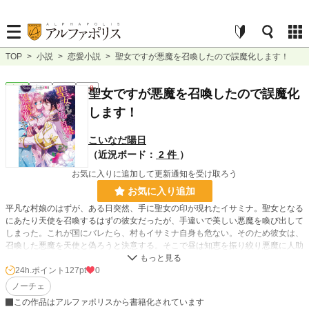
TOP
>
小説
>
恋愛小説
>
聖女ですが悪魔を召喚したので誤魔化します！
恋愛
完結
長編
R18
聖女ですが悪魔を召喚したので誤魔化
します！
こいなだ陽日
（近況ボード：
2 件
）
お気に入りに追加して更新通知を受け取ろう
お気に入り追加
平凡な村娘のはずが、ある日突然、手に聖女の印が現れたイサミナ。聖女となる
にあたり天使を召喚するはずの彼女だったが、手違いで美しい悪魔を喚び出して
しまった。これが国にバレたら、村もイサミナ自身も危ない。そのため彼女は、
召喚した悪魔を天使と偽ろうと決意する。そこで昼は知恵を振り絞り悪魔に人助
けをさせ〝天使〟としての実績を積むことに……。一方、夜は召喚者として悪魔
に体を捧げ、快楽に身悶える日々を送るのだった。そんな中で、想像以上に優し
24h.ポイント
127pt
0
く自分を扱ってくれる悪魔にイサミナは少しずつ惹かれていって――
ノーチェ
この作品はアルファポリスから書籍化されています