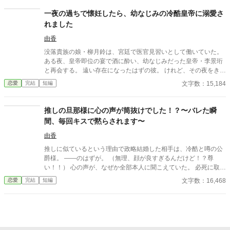
たのは誠実に生きてきた彼女だった。 これは、年上国王に溺愛さ
れながら、世界一幸せな王妃になるまでの逆転ラブストーリー。
一夜の過ちで懐妊したら、幼なじみの冷酷皇帝に溺愛さ
れました
由香
没落貴族の娘・柳月鈴は、宮廷で医官見習いとして働いていた。
ある夜、皇帝即位の宴で酒に酔い、幼なじみだった皇帝・李景珩
と再会する。 遠い存在になったはずの彼。 けれど、その夜をきっ
かけに月鈴の運命は大きく動き出す。 冷酷と恐れられる皇帝が、
文字数：15,184
恋愛
完結
短編
なぜか彼女だけには甘すぎて――。
推しの旦那様に心の声が筒抜けでした！？〜バレた瞬
間、毎回キスで黙らされます〜
由香
推しに似ているという理由で政略結婚した相手は、冷酷と噂の公
爵様。 ――のはずが。 （無理、顔が良すぎるんだけど！？尊
い！！） 心の声が、なぜか全部本人に聞こえていた。 必死に取り
繕うも時すでに遅し。 暴走する脳内実況を止めるたび、旦那様は
文字数：16,468
恋愛
完結
短編
なぜか――キスしてくる。 「黙らせるのにちょうどいい」 いや全
然よくないです！！むしろ悪化してます！！ 無表情公爵様 × 心の
声だだ漏れ令嬢 甘くて騒がしい新婚生活、開幕。