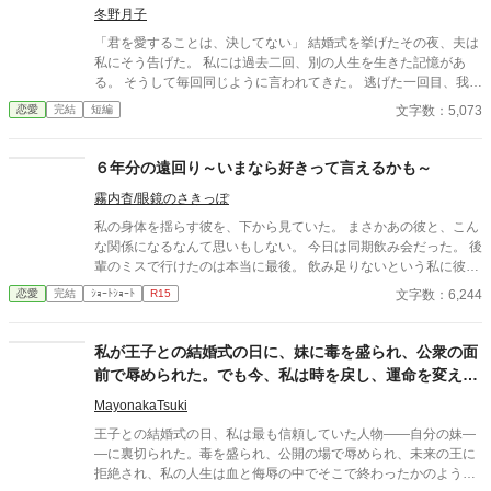
冬野月子
「君を愛することは、決してない」 結婚式を挙げたその夜、夫は
私にそう告げた。 私には過去二回、別の人生を生きた記憶があ
る。 そうして毎回同じように言われてきた。 逃げた一回目、我慢
した二回目。いずれも上手くいかなかった。 だから今回は。
文字数：5,073
恋愛
完結
短編
６年分の遠回り～いまなら好きって言えるかも～
霧内杳/眼鏡のさきっぽ
私の身体を揺らす彼を、下から見ていた。 まさかあの彼と、こん
な関係になるなんて思いもしない。 今日は同期飲み会だった。 後
輩のミスで行けたのは本当に最後。 飲み足りないという私に彼は
付き合ってくれた。 彼とは入社当時、部署は違ったが同じ仕事に
文字数：6,244
恋愛
完結
ｼｮｰﾄｼｮｰﾄ
R15
携わっていた。 きっとあの頃のわたしは、彼が好きだったんだと
思う。 けれど仕事で負けたくないなんて私のちっぽけなプライド
のせいで、その一線は越えられなかった。 でも、あれから変わっ
私が王子との結婚式の日に、妹に毒を盛られ、公衆の面
た私なら……。 ****** 2021/05/29 公開 ****** 表紙 いもこは妹
前で辱められた。でも今、私は時を戻し、運命を変えに
pixivID:11163077
来た。
MayonakaTsuki
王子との結婚式の日、私は最も信頼していた人物――自分の妹―
―に裏切られた。毒を盛られ、公開の場で辱められ、未来の王に
拒絶され、私の人生は血と侮辱の中でそこで終わったかのように