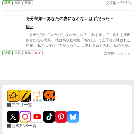
思えた。しかし、死が私を迎えたとき、不可能なことが起きた―
文字数：77,634
恋愛
完結
長編
―私は同じ回廊で、祭壇の前で目を覚まし、あらゆる涙、嘘、そ
して一撃の記憶をそのまま覚えていた。今、二度目のチャンスを
得た私は、ただ一つの使命を持つ――真実を突き止め、奪われた
身分差婚～あなたの妻になれないはずだった～
ものを取り戻し、私を破滅させた者たちにその代償を払わせる。
椿蛍
もはや、何も以前のままではない。何も許されない。
「息子と別れていただけないかしら？」 私を脅して、別れを決断
させた彼の両親。 彼は高級住宅地『都久山』で王子様と呼ばれる
存在。 私とは住む世界が違った…… 別れを命じられ、私の恋が終
わった。 叶わない身分差の恋だったはずが―― ※R-15くらいな
文字数：126,326
恋愛
完結
短編
R15
ので※マークはありません。 ※視点切り替えあり。 ※２日間は１
日３回更新、３日目から１日２回更新となります。
アプリ一覧
公式SNS一覧