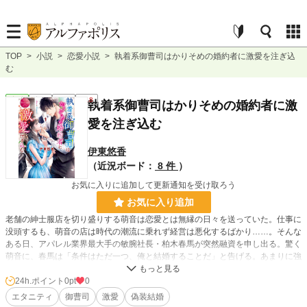
TOP
>
小説
>
恋愛小説
>
執着系御曹司はかりそめの婚約者に激愛を注ぎ込
む
恋愛
完結
長編
R18
執着系御曹司はかりそめの婚約者に激
愛を注ぎ込む
伊東悠香
（近況ボード：
8 件
）
お気に入りに追加して更新通知を受け取ろう
お気に入り追加
老舗の紳士服店を切り盛りする萌音は恋愛とは無縁の日々を送っていた。仕事に
没頭するも、萌音の店は時代の潮流に乗れず経営は悪化するばかり……。そんな
ある日、アパレル業界最大手の敏腕社長・柏木春馬が突然融資を申し出る。驚く
萌音に、春馬は「条件はただ一つ、俺と結婚することだ」と告げる。あまりに強
引な取引に猛反発する萌音だが、祖父が残した店を守るため“三カ月の偽装結
婚”を渋々受け入れる。ところが一緒に暮らし始めると、傲慢なはずの春馬がこ
24h.ポイント
0pt
0
れでもかというくらい萌音を溺愛してきて……!? 愉悦を刻み込むように最奥ま
エタニティ
御曹司
激愛
偽装結婚
で愛を注ぎ込まれ、萌音は身も心も春馬の虜になってしまい――？