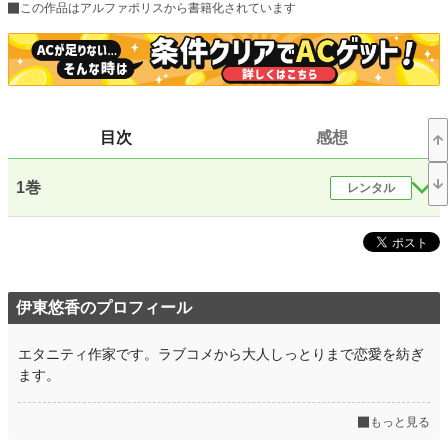
この作品はアルファポリスから書籍化されています
小説
228,793 位 / 228,793 件
恋愛
66,374 位 / 66,374 件
お気に入り
35
目次
感想
24h.ポイント
0 pt
文字数(レンタル含む)
145,317
1巻
レンタル
更新日時
2022.09.14 14:13
初回公開日時
2022.09.14 14:13
初回完結日時
2022.09.14 14:13
伊東悠香のプロフィール
週間ポイント
21 pt (62,459 位)
エタニティ作家です。ラブコメから大人しっとりまで恋愛を紡ぎ
月間ポイント
56 pt (77,878 位)
ます。
年間ポイント
784 pt (90,868 位)
もっと見る
累計ポイント
53,740 pt (42,978 位)