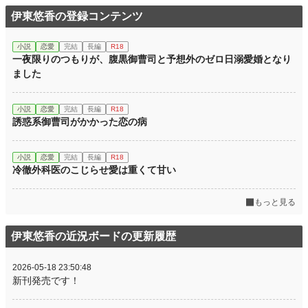
伊東悠香の登録コンテンツ
小説
恋愛
完結
長編
R18
一夜限りのつもりが、腹黒御曹司と予想外のゼロ日溺愛婚となり
ました
小説
恋愛
完結
長編
R18
誘惑系御曹司がかかった恋の病
小説
恋愛
完結
長編
R18
冷徹外科医のこじらせ愛は重くて甘い
もっと見る
伊東悠香の近況ボードの更新履歴
2026-05-18 23:50:48
新刊発売です！