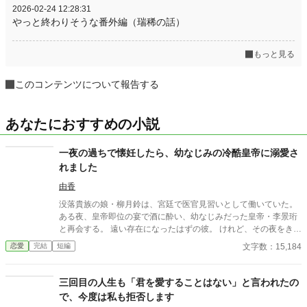
2026-02-24 12:28:31
やっと終わりそうな番外編（瑞稀の話）
もっと見る
このコンテンツについて報告する
あなたにおすすめの小説
一夜の過ちで懐妊したら、幼なじみの冷酷皇帝に溺愛さ
れました
由香
没落貴族の娘・柳月鈴は、宮廷で医官見習いとして働いていた。
ある夜、皇帝即位の宴で酒に酔い、幼なじみだった皇帝・李景珩
と再会する。 遠い存在になったはずの彼。 けれど、その夜をきっ
かけに月鈴の運命は大きく動き出す。 冷酷と恐れられる皇帝が、
文字数：15,184
恋愛
完結
短編
なぜか彼女だけには甘すぎて――。
三回目の人生も「君を愛することはない」と言われたの
で、今度は私も拒否します