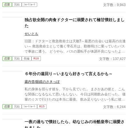
そんなのお口に入らないよぉ～♡」 そんな関係のあたしたち。 で
文字数：9,943
恋愛
完結
ｼｮｰﾄｼｮｰﾄ
もある日トイレであたしはアレが来そうなのになかなか来ないの
も気にもせずスカートのファスナーを上げると‥‥‥ 「うそっ！
お腹が出て来てる!?」 お姉ちゃんの秘密の悩みです。
独占欲全開の肉食ドクターに溺愛されて極甘懐妊しまし
た
せいとも
旧題：ドクターと救急救命士は天敵⁈～最悪の出会いは最高の出逢
い～ 救急救命士として働く雫石月は、勤務明けに乗っていたバス
で事故に遭う。 どうやら、バスの運転手が体調不良になったよう
だ。 乗客にAEDを探してきてもらうように頼み、救助活動をして
文字数：137,427
恋愛
完結
長編
R18
いるとボサボサ頭のマスク姿の男がAEDを持ってバスに乗り込ん
できた。 受け取ろうとすると邪魔だと言われる。 そして、月のこ
とを『チビ団子』と呼んだのだ。 医療従事者と思われるボサボサ
６年分の遠回り～いまなら好きって言えるかも～
マスク男は運転手の処置をして、月が文句を言う間もなく、救急
霧内杳/眼鏡のさきっぽ
車に同乗して去ってしまった。 最悪の出会いをし、二度と会いた
くない相手の正体は⁇ 作品はフィクションです。 本来の仕事内容
私の身体を揺らす彼を、下から見ていた。 まさかあの彼と、こん
とは異なる描写があると思います。
な関係になるなんて思いもしない。 今日は同期飲み会だった。 後
輩のミスで行けたのは本当に最後。 飲み足りないという私に彼は
付き合ってくれた。 彼とは入社当時、部署は違ったが同じ仕事に
文字数：6,244
恋愛
完結
ｼｮｰﾄｼｮｰﾄ
R15
携わっていた。 きっとあの頃のわたしは、彼が好きだったんだと
思う。 けれど仕事で負けたくないなんて私のちっぽけなプライド
のせいで、その一線は越えられなかった。 でも、あれから変わっ
一夜の過ちで懐妊したら、幼なじみの冷酷皇帝に溺愛さ
た私なら……。 ****** 2021/05/29 公開 ****** 表紙 いもこは妹
れました