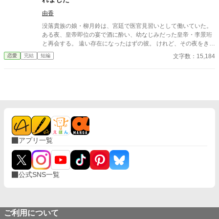
pixivID:11163077
由香
没落貴族の娘・柳月鈴は、宮廷で医官見習いとして働いていた。
ある夜、皇帝即位の宴で酒に酔い、幼なじみだった皇帝・李景珩
と再会する。 遠い存在になったはずの彼。 けれど、その夜をきっ
かけに月鈴の運命は大きく動き出す。 冷酷と恐れられる皇帝が、
文字数：15,184
恋愛
完結
短編
なぜか彼女だけには甘すぎて――。
アプリ一覧
公式SNS一覧
ご利用について