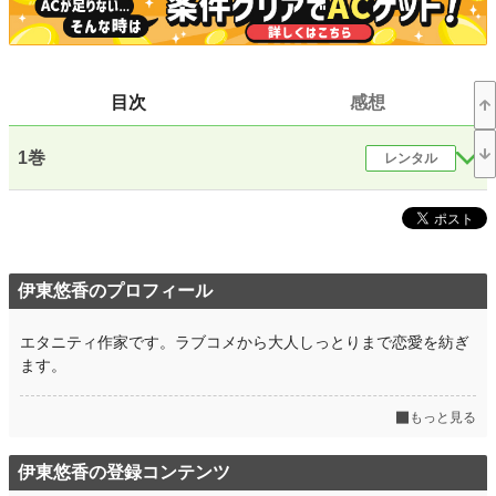
恋愛
66,370 位 / 66,370 件
お気に入り
11
目次
感想
24h.ポイント
0 pt
文字数(レンタル含む)
130,617
1巻
レンタル
更新日時
2024.06.12 14:09
初回公開日時
2024.06.12 14:09
初回完結日時
2024.06.12 14:09
伊東悠香のプロフィール
週間ポイント
7 pt (78,785 位)
エタニティ作家です。ラブコメから大人しっとりまで恋愛を紡ぎ
月間ポイント
21 pt (99,984 位)
ます。
年間ポイント
791 pt (90,655 位)
もっと見る
累計ポイント
9,336 pt (99,596 位)
伊東悠香の登録コンテンツ