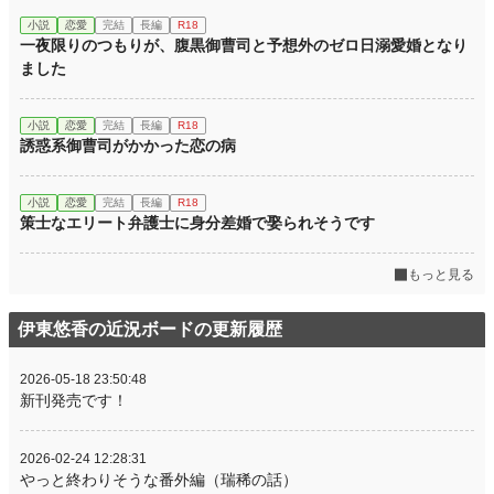
小説
恋愛
完結
長編
R18
一夜限りのつもりが、腹黒御曹司と予想外のゼロ日溺愛婚となり
ました
小説
恋愛
完結
長編
R18
誘惑系御曹司がかかった恋の病
小説
恋愛
完結
長編
R18
策士なエリート弁護士に身分差婚で娶られそうです
もっと見る
伊東悠香の近況ボードの更新履歴
2026-05-18 23:50:48
新刊発売です！
2026-02-24 12:28:31
やっと終わりそうな番外編（瑞稀の話）