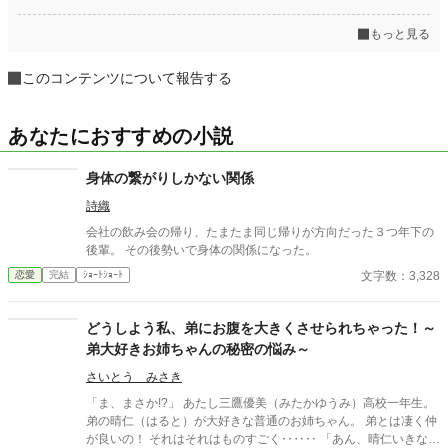
もっと見る
このコンテンツについて報告する
あなたにおすすめの小説
身体の繋がりしかない関係
詩織
会社の飲み会の帰り、たまたま同じ帰りが方向だった３つ年下の
後輩。 その後勢いで身体の関係になった。
文字数：3,328
恋愛
完結
ｼｮｰﾄｼｮｰﾄ
どうしよう私、弟にお腹を大きくさせられちゃった！～
弟大好きお姉ちゃんの秘密の悩み～
さいとう みさき
「ま、まさか!?」 あたし三鷹優美（みたかゆうみ）高校一年生。
弟の晴仁（はると）が大好きな普通のお姉ちゃん。 弟とは凄く仲
が良いの！ それはそれはものすごく‥‥‥ 「あん、晴仁いきなり