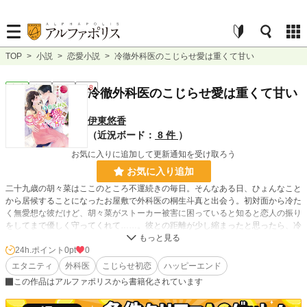
TOP
>
小説
>
恋愛小説
>
冷徹外科医のこじらせ愛は重くて甘い
恋愛
完結
長編
R18
冷徹外科医のこじらせ愛は重くて甘い
伊東悠香
（近況ボード：
8 件
）
お気に入りに追加して更新通知を受け取ろう
お気に入り追加
二十九歳の胡々菜はここのところ不運続きの毎日。そんなある日、ひょんなこと
から居候することになったお屋敷で外科医の桐生斗真と出会う。初対面から冷た
く無愛想な彼だけど、胡々菜がストーカー被害に困っていると知ると恋人の振り
をしてまで優しく守ってくれて……。彼との距離が少し縮まったと思ったら、冷
たく突き放されたり、かと思えば優しく触れてきたりと翻弄される胡々菜。真意
を確かめようとしたら、彼が重すぎる愛情をぶつけてきて一夜を共にしてしま
24h.ポイント
0pt
0
う。恋愛初心者の胡々菜はすっかり蕩かされ彼の溺愛から抜け出せなくなり―
エタニティ
外科医
こじらせ初恋
ハッピーエンド
―!? こじらせ外科医と不運なOLのドラマチックラブ！
この作品はアルファポリスから書籍化されています
小説
228,781 位 / 228,781 件