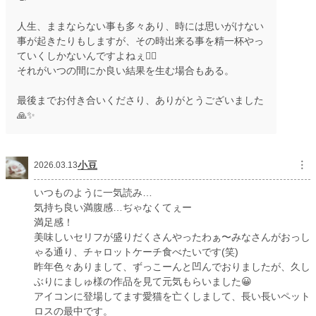
人生、ままならない事も多々あり、時には思いがけない
事が起きたりもしますが、その時出来る事を精一杯やっ
ていくしかないんですよねぇ🙂‍↕️
それがいつの間にか良い結果を生む場合もある。
最後までお付き合いくださり、ありがとうございました
🙏✨
小豆
︙
2026.03.13
いつものように一気読み…
気持ち良い満腹感…ぢゃなくてぇー
満足感！
美味しいセリフが盛りだくさんやったわぁ〜みなさんがおっし
ゃる通り、チャロットケーチ食べたいです(笑)
昨年色々ありまして、ずっこーんと凹んでおりましたが、久し
ぶりにましゅ様の作品を見て元気もらいました😀
アイコンに登場してます愛猫を亡くしまして、長い長いペット
ロスの最中です。