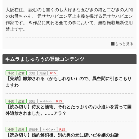
大阪在住。 読むのも書くのも大好きな五ぴきの猫と二ぴきの人間
のお母ちゃん。 元サヤハピエン至上主義を掲げる元サヤハピエン
作家です。 ※作品に関わる全ての事において、無断転載無断使用
禁止です。
もっと見る
キムラましゅろうの登録コンテンツ
小説
恋愛
完結
短編
R15
【完結】離婚される（かもしれない）ので、異空間に引きこもり
ますわ
小説
恋愛
完結
ｼｮｰﾄｼｮｰﾄ
R15
【読み切り】侍女と護衛、それとたっぷりのお小遣いを貰って国
外追放されました。……アラ？
小説
恋愛
連載中
ｼｮｰﾄｼｮｰﾄ
R15
【読み切り】婚約解消後、別の男の元に嫁いだ令嬢のお話