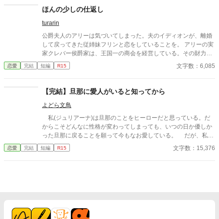
ほんの少しの仕返し
turarin
公爵夫人のアリーは気づいてしまった。夫のイディオンが、離婚
して戻ってきた従姉妹フリンと恋をしていることを。 アリーの実
家クレバー侯爵家は、王国一の商会を経営している。その財力を
頼られての政略結婚であった。 アリーは皇太子マークと幼なじみ
文字数：6,085
恋愛
完結
短編
R15
であり、マークには皇太子妃にと求められていたが、クレバー侯
爵家の影響力が大きくなることを恐れた国王が認めなかった。 皇
太子妃教育まで終えている、優秀なアリーは、陰に日向にイディ
【完結】旦那に愛人がいると知ってから
オンを支えてきたが、真実を知って、怒りに震えた。侯爵家から
よどら文鳥
の離縁は難しい。 ならば、周りから、離縁を勧めてもらいましょ
う。日々、ちょっとずつ、仕返ししていけばいいのです。 もうす
私(ジュリアーナ)は旦那のことをヒーローだと思っている。だ
ぐです。 さようなら、イディオン たくさんのお気に入りや♥あり
からこそどんなに性格が変わってしまっても、いつの日か優しか
がとうございます。感激しています。
った旦那に戻ることを願って今もなお愛している。 だが、私の
気持ちなどお構いなく、旦那からの容赦ない暴言は絶えない。当
文字数：15,376
恋愛
完結
短編
R15
然だが、私のことを愛してはくれていないのだろう。 それでも
好きでいられる思い出があったから耐えてきた。 だが、偶然に
も旦那が他の女と腕を組んでいる姿を目撃してしまった。 「……
あの女、誰……！？」 この事件がきっかけで、私の大事にして
いた思い出までもが崩れていく。 だが、今までの苦しい日々か
ら解放される試練でもあった。 ※前半が暗すぎるので、明るくな
ってくるところまで一気に更新しました。