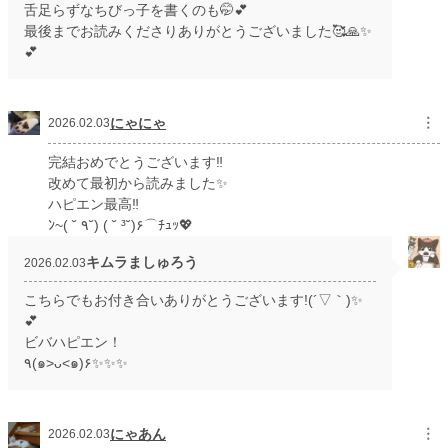
舌足らずなちびっ子を書くのも🤭💕
最後までお読みくださりありがとうございました🥰🙏✨
💕
にゃにゃ
︙
2026.02.03
完結おめでとうございます‼️
改めて最初から読みました✨
ハピエン最高‼️
ﾝ~( ˘ ٩˘) ( ˘ ³˘)۶⌒ﾁｭｯ💖
キムラましゅろう
2026.02.03
こちらでもお付き合いありがとうございます!(´▽｀)✨
💕
ビバハピエン！
٩(๑>ᴗ<๑)۶✨✨✨
にゃあん
︙
2026.02.03