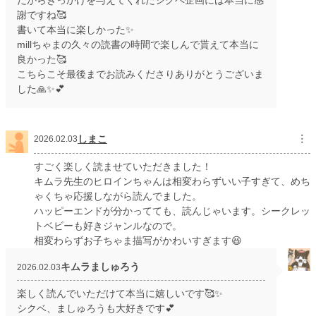
だからきっかけを与えてくれたシクベ企画には本当に感
謝ですね🥰
書いて本当に楽しかった✨
millちゃまの久々の読書の時間で楽しんで貰えて本当に
良かった🥰
こちらこそ最後までお読みくださりありがとうございま
した🙏✨💕
しまこ
︙
2026.02.03
すごく楽しく読ませていただきました！
キムラ先生のヒロインちゃんは相変わらずいい子すぎて、めち
ゃくちゃ応援しながら読んでました。
ハッピーエンドが分かってても、読んじゃいます。シークレッ
トベビーも好きジャンルなので。
相変わらずお子ちゃま描写がかわいすぎます😆
キムラましゅろう
2026.02.03
楽しく読んでいただけて本当に嬉しいです🥰✨
シクベ、ましゅろうも大好きです💕