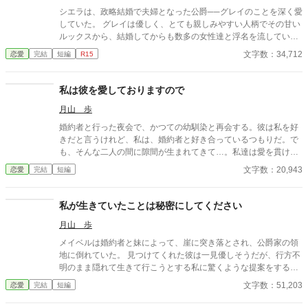
シエラは、政略結婚で夫婦となった公爵──グレイのことを深く愛
していた。 グレイは優しく、とても親しみやすい人柄でその甘い
ルックスから、結婚してからも数多の女性達と浮名を流してい
た。 それでもシエラは、グレイが囁いてくれる「私が愛している
文字数：34,712
恋愛
完結
短編
R15
のは、あなただけだよ」その言葉を信じ、彼と夫婦であれること
に幸福を感じていた。 しかし。ある日。 シエラは、グレイが美貌
の少年と親密な様子で、王宮の庭を散策している場面を目撃して
私は彼を愛しておりますので
しまう。当初はどこかの令息に王宮案内をしているだけだと考え
月山 歩
ていたシエラだったが、実はその少年が王女─ディアナであると
判明する。 聞くところによるとディアナとグレイは昔から想い会
婚約者と行った夜会で、かつての幼馴染と再会する。彼は私を好
っていた。 ディアナはグレイが結婚してからも、健気に男装まで
きだと言うけれど、私は、婚約者と好き合っているつもりだ。で
してグレイに会いに来ては逢瀬を重ねているという。 ──……私
も、そんな二人の間に隙間が生まれてきて…。私達は愛を貫ける
は、ただの邪魔者だったの？ 衝撃を受けるシエラは「これ以上、
だろうか？
文字数：20,943
恋愛
完結
短編
グレイとはいられない」と絶望する……。
私が生きていたことは秘密にしてください
月山 歩
メイベルは婚約者と妹によって、崖に突き落とされ、公爵家の領
地に倒れていた。 見つけてくれた彼は一見優しそうだが、行方不
明のまま隠れて生きて行こうとする私に驚くような提案をする。
「少年の世話係になってくれ。けれど人に話したら消す。」
文字数：51,203
恋愛
完結
短編