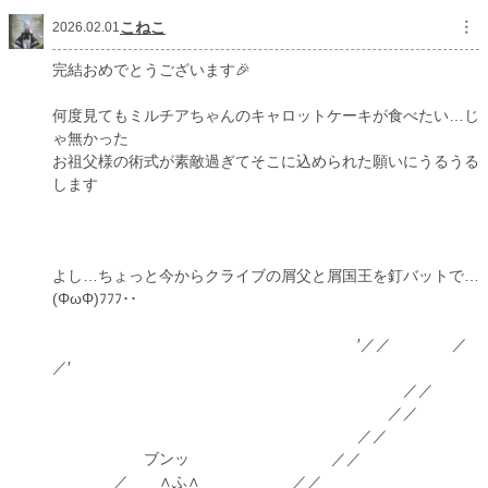
こねこ
︙
2026.02.01
完結おめでとうございます🎉
何度見てもミルチアちゃんのキャロットケーキが食べたい…じ
ゃ無かった
お祖父様の術式が素敵過ぎてそこに込められた願いにうるうる
します
よし…ちょっと今からクライブの屑父と屑国王を釘バットで…
(ΦωΦ)ﾌﾌﾌ･･
′／／ ／
／′
／／
／／
／／
ブンッ ／／
／ ∧ふ∧ ／／