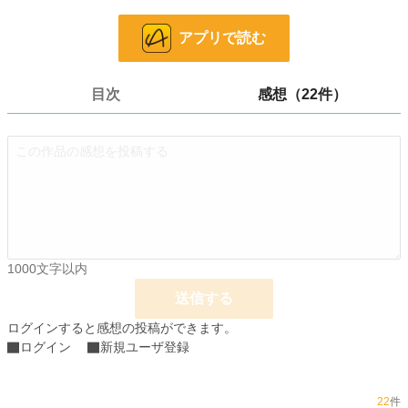
なぜ探したのか、どうして会いにきたのか。
もう二度とその双眸を見ることはないと思っていたのに……。
アプリで読む
ミルチアが綴る恋の物語に、あなたも耳を傾けてみませんか。
目次
感想（22件）
小説家になろうで開催された、氷雨そら先生主催のシークレットベビー企画参加
作品です。
（すでに期間は終了しております）
誤字脱字……( *ˊꇴˋ)ゴメンネ!
すでに完結している作品ですが、感想欄の管理のために数話ずつ投稿します。
だいたい1回の投稿につき5話ずつくらいです。
よろしくお願いいたします🙏✨
今回もプロローグと最終話に感想欄を解放します(｡uωu))ﾍﾟｺﾘ💕
1000文字以内
小説
3,309 位 / 228,793 件
送信する
恋愛
1,771 位 / 66,374 件
ログインすると感想の投稿ができます。
ログイン
新規ユーザ登録
お気に入り
1,654
24h.ポイント
418 pt
22
件