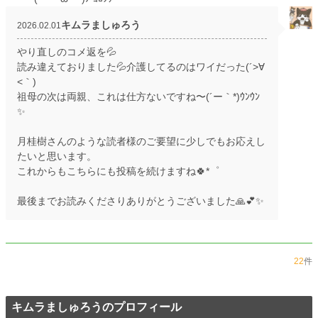
キムラましゅろう
2026.02.01
やり直しのコメ返を💦
読み違えておりました💦介護してるのはワイだった(´>∀
<｀)ゝ
祖母の次は両親、これは仕方ないですね〜(´ー｀*)ｳﾝｳﾝ
✨
月桂樹さんのような読者様のご要望に少しでもお応えし
たいと思います。
これからもこちらにも投稿を続けますね🍀*゜
最後までお読みくださりありがとうございました🙏💕✨
22
件
キムラましゅろうのプロフィール