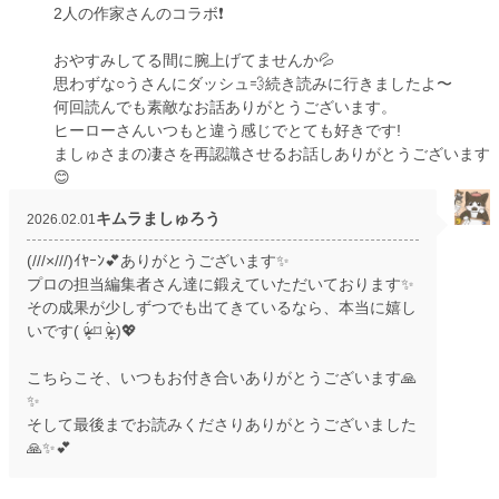
2人の作家さんのコラボ❗️
おやすみしてる間に腕上げてませんか💦
思わずな○うさんにダッシュ💨続き読みに行きましたよ〜
何回読んでも素敵なお話ありがとうございます。
ヒーローさんいつもと違う感じでとても好きです!
ましゅさまの凄さを再認識させるお話しありがとうございます
😊
キムラましゅろう
2026.02.01
(///×///)ｲﾔｰﾝ💕ありがとうございます✨
プロの担当編集者さん達に鍛えていただいております✨
その成果が少しずつでも出てきているなら、本当に嬉し
いです( ᵒ̴̶̷̥́ ⌑ ᵒ̴̶̷̣̥̀ )💖
こちらこそ、いつもお付き合いありがとうございます🙏
✨
そして最後までお読みくださりありがとうございました
🙏✨💕