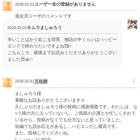
ユーザー名の登録がありません
2026.02.01
退会済ユーザのコメントです
キムラましゅろう
2026.02.01
辛いことばかり起こる現実、物語の中くらいはハッピー
エンドで終わりたいですよね🥰✨
こちらこそ、最後までお読みくださりありがとうござい
ました😍🙏✨
月桂樹
︙
2026.02.01
ましゅろう様
素敵なお話ありがとうございます☺️
久しぶりのましゅろう様の投稿に感謝感激です。わたしは、な
○う様の方に入っていないし、ご両親の介護とか忙しくされて
いるから、投稿がなくても仕方ないと思っていました。
短編でも読み応えがあるし、ハピエンだし最高です。
また、投稿してくださいね。
( ｀・ω・´)ﾉ ﾖﾛｼｸｰ