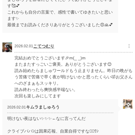
す🥰💕
これからも自分の言葉で、感性で書いてゆきたいと思い
ます✨
最後までお読みくださりありがとうございました😍🙏💕
こてつむり
︙
2026.02.01
完結おめでとうございます🎉m(_ _)m
またまたすっごいご褒美。ありがとうございます😊
読み始めたらましゅワールドもう止まりません。昨日の晩がも
う苦痛で苦痛で早く夜が明けないかと思ったくらい🤣お父さん
へのざまぁもスッキリ。
読み終わったら爽快感半端ない。
次回も楽しみにしてます
キムラましゅろう
2026.02.01
明けない夜はない✨✨✨←なに言ってんだ
クライブパパﾝは因果応報、自業自得ですな🙂‍↕️ｳﾝ