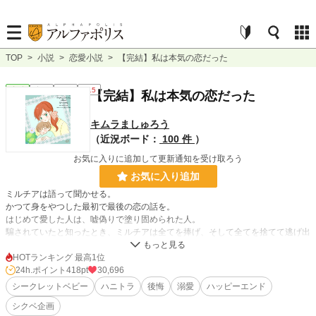
TOP
>
小説
>
恋愛小説
>
【完結】私は本気の恋だった
恋愛
完結
短編
R15
【完結】私は本気の恋だった
キムラましゅろう
（近況ボード：
100 件
）
お気に入りに追加して更新通知を受け取ろう
お気に入り追加
ミルチアは語って聞かせる。
かつて身をやつした最初で最後の恋の話を。
はじめて愛した人は、嘘偽りで塗り固められた人。
騙されていたと知ったとき、ミルチアは全てを捧げ、そして全てを捨てて逃げ出
した。
だけど嘘から出た誠とはよくいったもの。ミルチアは偽りの関係からかけがえの
HOTランキング 最高1位
ないものを得る。
24h.ポイント
418pt
30,696
そうしてミルチアは流れ着いた港町にて一人で子を生み育てていた。
シークレットベビー
ハニトラ
後悔
溺愛
ハッピーエンド
このまま親子二人で穏やかに暮らせていけたらと、そんなささやかな望みを抱く
シクベ企画
ことも許されないのだろうか。