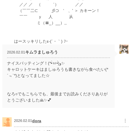
／／ ／ （ ´） ／／
（￣￣二⊂ 彡⊃ ‘ 、' ＞ カキーン！
￣￣ ｙ 人 从
ミ（〓_）__）,,
はースッキリしたε-(´・｀) ﾌｰ
キムラましゅろう
2026.02.01
ナイスバッティング！(*•̀ㅂ•́)و✨
キャロットケーキはましゅろうも書きながら食べたい(*
´﹃`*)となってました☆
なろ○でもこちらでも、最後までお読みくださりありが
とうございました🙏✨💕
dora
︙
2026.02.01