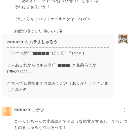
……あれれ(* ॑ ॑* )??やはり伏せ字になる？🤔
それはまぁ良いか？
それよりキャロットケーキ〜(o´ρ｀o)ｮﾀﾞﾚ…
お疲れ様でした(ꕤᴗ͈ˬᴗ͈)っ🍵
キムラましゅろう
2026.02.01
コリーンがﾋﾟｰ▇▇▇▇ｰだって！？(𖠶∩𖠶 )
じゃあこれからはキムラﾋﾟｰ▇▇▇ｰと名乗ろうか
(*ФωФ)ﾌﾌﾌ…
こちらでも最後までお読みくださりありがとうございま
した🙏✨💕
コテツ
︙
2026.02.01
コーリンちゃんの小説読んでるような錯覚がするし、でもいつ
ものましゅろう節もあって！