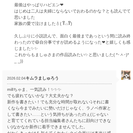
最後はやっぱりハピエン❤
はじめは二人は夫婦にならないでおわるのかな？とも読んでて
思いました
家族の愛で泣けました💧( ꒦ິ⌓꒦ີ)
久しぶりに小説読んで、面白く最後まであっという間に読み終
わったので😄自分事ですが読めるようになった❤と嬉しくも感
じました✨✨
これからもましゅさまの作品読みたい✨と思いました( *･ㅅ･)*
_ _))
キムラましゅろう
2026.02.04
millちゃま、一気読み！✨✨✨
でも疲れてないかな？大丈夫かな？
新作を書きたい！でも充分な時間が取れない⤵️それに書
くなら今までみたいに勢いだけじゃなく、ラノベ作家と
して書きたい……という気持ちがあったのぇ(じゃない
と育ててくれている担当編集者さんたちに顔向けできな
い)なかなか新作に着手できませんでした。