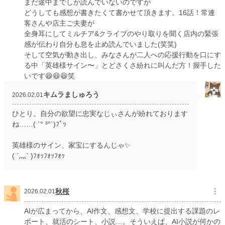
まだ途中までしか読んでいないのですが
どうしても感想が書きたくて書かせて頂きます。16話！常連
客さんや店主ご夫妻が
全身耳にしてミルチア&クライブのやり取りを聞く店内の緊張
感が伝わり自分も息を止め読んでいました(笑笑)
そして空気が動き出し、みなさんが二人への応援行動を口にす
る中「英雄様サイン〜」とどさくさ紛れに叫んだ方！握手した
いです😆😆😆笑
キムラましゅろう
2026.02.01
ひとり、自分の欲望に忠実なじぃさんが紛れております
ね……( ´° ³°`)ﾌﾟｯ
英雄様のサイン、家宝にするんじゃ✨
( ´灬` )ﾌｫｯﾌｫｯﾌｫｯ
秋桜
︙
2026.02.01
AIが広まってから、AI作文、感想文、学校に提出する課題のレ
ポート、就活のシート、小説…。そういえば、AI小説が何かの