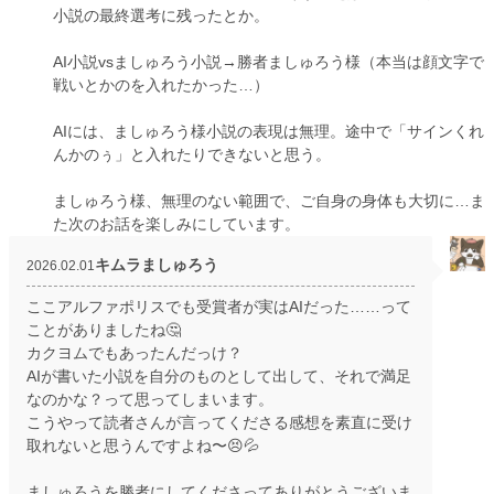
小説の最終選考に残ったとか。
AI小説vsましゅろう小説→勝者ましゅろう様（本当は顔文字で
戦いとかのを入れたかった…）
AIには、ましゅろう様小説の表現は無理。途中で「サインくれ
んかのぅ」と入れたりできないと思う。
ましゅろう様、無理のない範囲で、ご自身の身体も大切に…ま
た次のお話を楽しみにしています。
キムラましゅろう
2026.02.01
ここアルファポリスでも受賞者が実はAIだった……って
ことがありましたね🤔
カクヨムでもあったんだっけ？
AIが書いた小説を自分のものとして出して、それで満足
なのかな？って思ってしまいます。
こうやって読者さんが言ってくださる感想を素直に受け
取れないと思うんですよね〜😣💦
ましゅろうを勝者にしてくださってありがとうございま