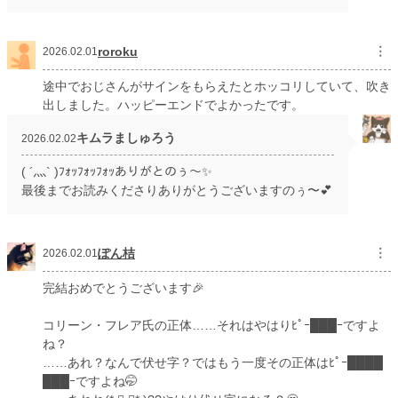
roroku
︙
2026.02.01
途中でおじさんがサインをもらえたとホッコリしていて、吹き
出しました。ハッピーエンドでよかったです。
キムラましゅろう
2026.02.02
( ´灬` )ﾌｫｯﾌｫｯﾌｫｯありがとのぅ〜✨
最後までお読みくださりありがとうございますのぅ〜💕
ぽん桔
︙
2026.02.01
完結おめでとうございます🎉
コリーン・フレア氏の正体……それはやはりﾋﾟｰ███ｰですよ
ね？
……あれ？なんで伏せ字？ではもう一度その正体はﾋﾟｰ████
███ｰですよね🤭