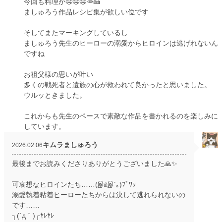
今回も料理が🤤🤤🤤🥕🍰
ましゅろう作品レシピ集が欲しい位です
そしてまたマーキングしているし
ましゅろう先生のヒーローの溺愛からヒロインは逃げれないん
ですね
お祖父様の思いが叶い
多くの戦死者と遺族の心が救われて良かったと思いました。
ウルッときました。
これからも先生のペースで素敵な作品を書かれるのを楽しみに
しています。
キムラましゅろう
2026.02.06
最後までお読みくださりありがとうございました🙏✨
可哀想なヒロインたち……(இ௰இ`｡)ﾌﾞﾜｯ
溺愛執着粘着ヒーローたちからは決して逃れられないの
です……
┐(´д｀)┌ﾔﾚﾔﾚ