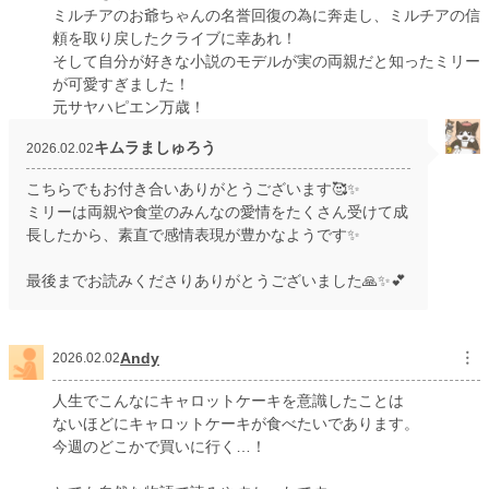
ミルチアのお爺ちゃんの名誉回復の為に奔走し、ミルチアの信
頼を取り戻したクライブに幸あれ！
そして自分が好きな小説のモデルが実の両親だと知ったミリー
が可愛すぎました！
元サヤハピエン万歳！
キムラましゅろう
2026.02.02
こちらでもお付き合いありがとうございます🥰✨
ミリーは両親や食堂のみんなの愛情をたくさん受けて成
長したから、素直で感情表現が豊かなようです✨
最後までお読みくださりありがとうございました🙏✨💕
Andy
︙
2026.02.02
人生でこんなにキャロットケーキを意識したことは
ないほどにキャロットケーキが食べたいであります。
今週のどこかで買いに行く…！