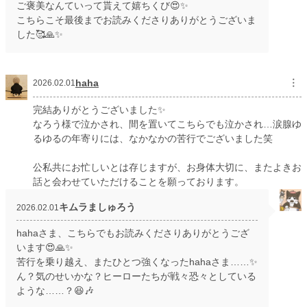
ご褒美なんていって貰えて嬉ちくび😍✨
こちらこそ最後までお読みくださりありがとうございま
した🥰🙏✨
haha
︙
2026.02.01
完結ありがとうございました✨
なろう様で泣かされ、間を置いてこちらでも泣かされ…涙腺ゆ
るゆるの年寄りには、なかなかの苦行でございました笑
公私共にお忙しいとは存じますが、お身体大切に、またよきお
話と会わせていただけることを願っております。
キムラましゅろう
2026.02.01
hahaさま、こちらでもお読みくださりありがとうござ
います😍🙏✨
苦行を乗り越え、またひとつ強くなったhahaさま……✨
ん？気のせいかな？ヒーローたちが戦々恐々としている
ような……？😆🎶