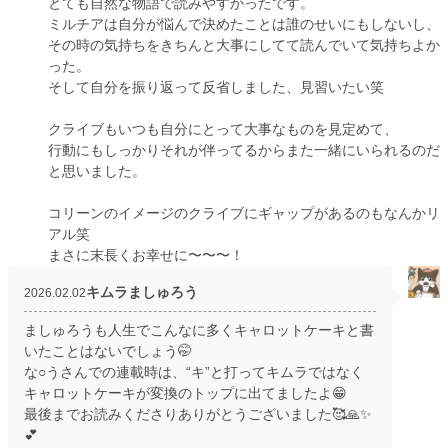
とても自然な物語で読みやすかったです。
ミルチアは自分が悩んで決めたことは誰のせいにもしないし、
その時の気持ちをきちんと大事にしてて読んでいて気持ちよか
った。
そして自分を振り返って反省しました、見習いたい笑
クライブもいつも自分にとって大事なものを見定めて、
行動にもしっかりそれが伴ってるからまた一緒にいられるのだ
と思いました。
コリーンのイメージのクライブにギャップがあるのもなんかリ
アル笑
まさに末長くお幸せに〜〜〜！
キムラましゅろう
2026.02.02
ましゅろうも人生でこんなに多くキャロットケーキと書
いたことはないでしょう🤭
な○うさんでの連載時は、“キ”と打ってキムラではなく
キャロットケーキが変換のトップに出てましたよ😁
最後までお読みくださりありがとうございました🥰🙏✨
💕