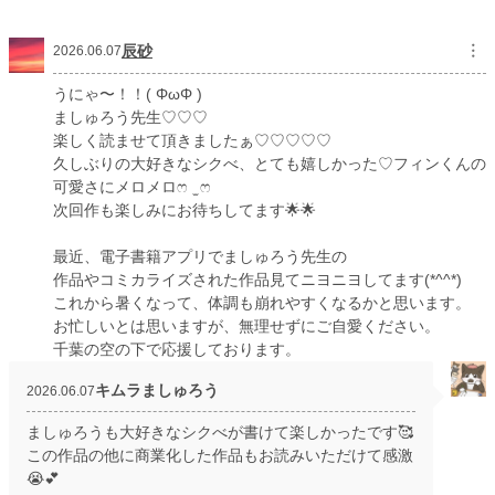
文字数
63,178
辰砂
︙
2026.06.07
更新日時
2026.02.01 10:03
初回公開日時
2026.01.31 06:00
うにゃ〜！！( ΦωΦ )
ましゅろう先生♡♡♡
初回完結日時
2026.02.01 10:17
楽しく読ませて頂きましたぁ♡♡♡♡♡
久しぶりの大好きなシクべ、とても嬉しかった♡フィンくんの
週間ポイント
3,422 pt (2,949 位)
可愛さにメロメロෆ ̫ ෆ
月間ポイント
25,295 pt (1,871 位)
次回作も楽しみにお待ちしてます🌟🌟
年間ポイント
443,391 pt (1,189 位)
最近、電子書籍アプリでましゅろう先生の
作品やコミカライズされた作品見てニヨニヨしてます(*^^*)
累計ポイント
446,104 pt (11,425 位)
これから暑くなって、体調も崩れやすくなるかと思います。
お忙しいとは思いますが、無理せずにご自愛ください。
千葉の空の下で応援しております。
キムラましゅろう
2026.06.07
ましゅろうも大好きなシクべが書けて楽しかったです🥰
この作品の他に商業化した作品もお読みいただけて感激
😭💕