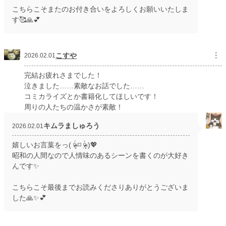
こちらこそまたのお付き合いをよろしくお願いいたしま
す🥰🙏💕
こすや
︙
2026.02.01
完結お疲れさまでした！
泣きました……素敵なお話でした……
コミカライズとか書籍化してほしいです！
周りの人たちの温かさが素敵！
キムラましゅろう
2026.02.01
嬉しいお言葉をっ( ᵒ̴̶̷̥́ ⌑ ᵒ̴̶̷̣̥̀ )💖
昭和の人間なので人情味のあるシーンを書くのが大好き
んです✨
こちらこそ最後までお読みくださりありがとうございま
した🙏✨💕