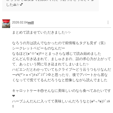
した🙏✨💕
mill
︙
2026.02.04
まとめて読ませていただきました✨✨
なろうの方は読んでなかったので前情報もタグも見ず（笑）
シークレットベビーものなんだー
なるほど(๑°ㅁ°๑)‼️✧とまっさらな感じで読み始めました
どんどん引き込まれて、ましゅさまの、話の求心力が上がって
て、あっという間に引き込まれてしまいました✨
ハピエンだとわかっていてもクライブ〜どう云うつもりなんだ
ーε٩(*˘> ʜ <˘)۶зﾌﾟﾝﾌﾟﾝ💢と思ったり、後でアパートから居な
くなってて慌ててるんだろうなと想像しながら読んでました
キャロットケーキ🎂そんなに美味しいのなら食べてみたいです
❤
ハーブふんだんに入ってて美味しいんだろうなと(๑º﹃º๑)ｼﾞｭﾙ
ﾘ