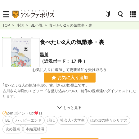
TOP
>
小説
>
BL小説
>
食べたい2人の気散事・裏
BL
完結
長編
R18
食べたい2人の気散事・裏
黒川
（近況ボード：
17 件
）
お気に入りに追加して更新通知を受け取ろう
お気に入り追加
｢食べたい2人の気散事｣の、古川さん(攻)視点です。
古川さん単独のエピソードを盛り込みつつの、前作の視点違いダイジェストにな
ります。
2023.09.11追記
本編の約3分の2まで圧縮出来たので、ダイジェストと名乗っていいですか
24h.ポイント
0pt
11
ね……？
BL
ハッピーエンド
現代
社会人×大学生
ほのぼの時々シリアス
それでも11万文字ありますので、気長にお付き合い頂ける方、よろしくお願い
攻め視点
本編完結済
します。
☆追記ここまで☆