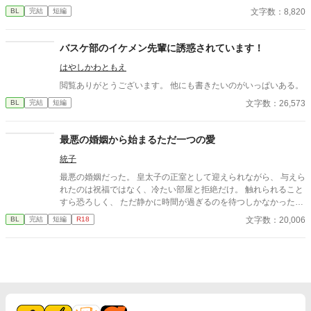
されたからだ。だが何度黒が別れようとしても、迅は首を縦に振
文字数：8,820
BL
完結
短編
らない。 迅の弟である疾風は、兄は黒の事を特別扱いしてると
言うが――。黒は果たして迅と別れることが出来るのか！？
バスケ部のイケメン先輩に誘惑されています！
はやしかわともえ
閲覧ありがとうございます。 他にも書きたいのがいっぱいある。
文字数：26,573
BL
完結
短編
最悪の婚姻から始まるただ一つの愛
統子
最悪の婚姻だった。 皇太子の正室として迎えられながら、 与えら
れたのは祝福ではなく、冷たい部屋と拒絶だけ。 触れられること
すら恐ろしく、 ただ静かに時間が過ぎるのを待つしかなかった。
けれど—— 差し出された手は、思っていたものとは違っていた。
文字数：20,006
BL
完結
短編
R18
無理に触れない。 急がない。 ただ、こちらの様子を確かめるよう
に、少しずつ距離を縮めてくる。 気づけば、隣に座ることが当た
り前になり、 言葉を交わす時間が、夜の習慣になっていた。 触れ
られるたびに怖さは消え、 代わりに残るのは、離れがたい温も
り。 これは、最悪の婚姻から始まった関係が、 やがて“ただ一
人”へと変わっていく物語。 望まれなかったはずのはじまりが、
いつしか、何よりも大切なものになるまでの—— 静かで、優し