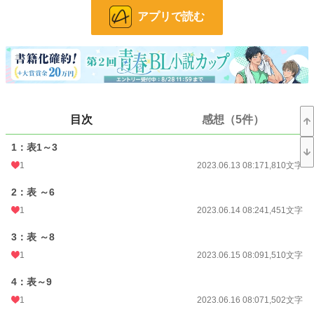
アプリで読む
単独でも読めるようにしているつもりですが、本編｢食べたい2人の気散事｣を事
前にお読み頂けると、より楽しめるかと思います。
✧• ───── ✾ ───── •✧
気散じ▶「あそび」の別称です
目次
感想（5件）
気散事▶「気散じ」の造語です
(色んな意味で)食べたい2人が(色んな意味で)遊んでるよ、みたいな意味です。
1：表1～3
1
2023.06.13 08:17
1,810文字
もとぽっちゃり(むしろおデブ)、痩せたら超絶イケメンでした系ゲーオタ大学生
2：表 ～6
と、食べる事とゲームが好きな社会人が、食べたり遊んだりする、ゆるいラブで
す。
1
2023.06.14 08:24
1,451文字
社会人×大学生
3：表 ～8
1
2023.06.15 08:09
1,510文字
完結しました。
4：表～9
ありがとうございます。
1
2023.06.16 08:07
1,502文字
小説
228,607 位 / 228,607 件