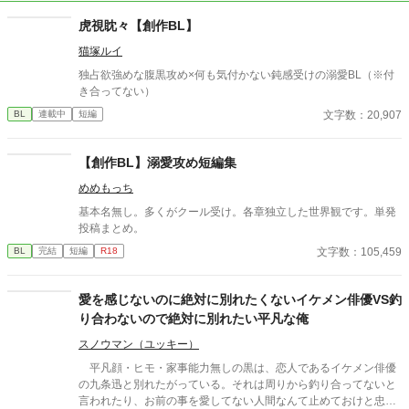
虎視眈々【創作BL】
猫塚ルイ
独占欲強めな腹黒攻め×何も気付かない鈍感受けの溺愛BL（※付
き合ってない）
文字数：20,907
BL
連載中
短編
【創作BL】溺愛攻め短編集
めめもっち
基本名無し。多くがクール受け。各章独立した世界観です。単発
投稿まとめ。
文字数：105,459
BL
完結
短編
R18
愛を感じないのに絶対に別れたくないイケメン俳優VS釣
り合わないので絶対に別れたい平凡な俺
スノウマン（ユッキー）
平凡顔・ヒモ・家事能力無しの黒は、恋人であるイケメン俳優
の九条迅と別れたがっている。それは周りから釣り合ってないと
言われたり、お前の事を愛してない人間なんて止めておけと忠告