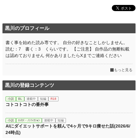
黒川のプロフィール
書く事を始めた読み専です。 自分の好きなことしかしません。
読む：7 書く：3 くらいです。 【ご注意】 自作品の無断転載
は認めておりません 何かありましたらXまでご連絡ください
もっと見る
黒川の登録コンテンツ
小説
BL
連載中
短編
R18
コトコトコトの番外事
小説
ｴｯｾｲ・ﾉﾝﾌｨｸｼｮﾝ
連載中
短編
AIにダイエットサポートを頼んで4ヶ月で9キロ痩せた話(2026/6/
24時点)