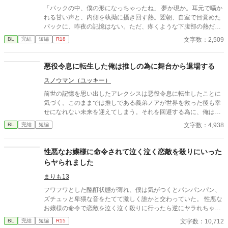
して全軍のトップに立っている。 その元帥命令の内容というの
「パックの中、僕の形になっちゃったね」 夢か現か。耳元で囁か
は、五年前に最愛の妻を亡くしたロイを、魔族への本能的な恐怖
れる甘い声と、内側を執拗に掻き回す熱。翌朝、自室で目覚めた
を感じないサラが慰めろというものだった。 ロイは妻であるリ
パックに、昨夜の記憶はない。ただ、疼くような下腹部の熱だけ
ネ・オークランスを亡くし、悲しみに苛まれている。あまりの辛
が残っていた。 相談しようと向かった相手こそが、自分を侵食し
文字数：2,509
BL
完結
短編
R18
さで『奥様』に関する記憶すら忘却してしまったらしい。半ば強
ている張本人だとも知らずに、パックは父の部屋の扉を開く。 こ
引にロイの元へ連れていかれるサラは、彼に己を『サラ』と名乗
のお話はムーンライトでも投稿してます〜
る。だが、 ——「失せろ。お前のような娼夫など必要としていな
悪役令息に転生した俺は推しの為に舞台から退場する
い」 噂通り冷酷なロイの口からは罵詈雑言が放たれた。ロイは穢
らわしい娼夫を睨みつけ去ってしまう。使者らは最愛の妻を亡く
スノウマン（ユッキー）
したロイを憐れむばかりで、まるでサラの様子を気にしていな
前世の記憶を思い出したアレクシスは悪役令息に転生したことに
い。 誰も、サラこそが五年前に亡くなった『奥様』であり、最愛
気づく。このままでは推しである義弟ノアが世界を救った後も幸
のその人であるとは気付いていないようだった。 しかし、最大の
せになれない未来を迎えてしまう。それを回避する為に、俺は舞
問題は元夫に存在を忘れられていることではない。 サラが未だに
台から退場することを選んだ。全てを燃やし尽くす事で。 そんな
ロイを愛しているという事実だ。 仕方なく、『恋愛感情抹消魔
文字数：4,938
BL
完結
短編
俺の行動によってノアが俺に執着することになるとも知らずに。
法』を己にかけることにするサラだが——…… ☆お読みくださり
ありがとうございます。良ければ感想などいただけるとパワーに
なります！
性悪なお嬢様に命令されて泣く泣く恋敵を殺りにいった
らヤられました
まりも13
フワフワとした酩酊状態が薄れ、僕は気がつくとパンパンパン、
ズチュッと卑猥な音をたてて激しく誰かと交わっていた。 性悪な
お嬢様の命令で恋敵を泣く泣く殺りに行ったら逆にヤラれちゃっ
た、ちょっとアホな子の話です。 （ムーンライトノベルにも掲載
文字数：10,712
BL
完結
短編
R15
しています）