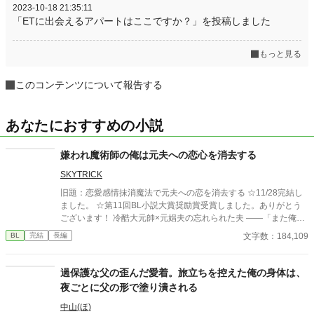
2023-10-18 21:35:11
「ETに出会えるアパートはここですか？」を投稿しました
もっと見る
このコンテンツについて報告する
あなたにおすすめの小説
嫌われ魔術師の俺は元夫への恋心を消去する
SKYTRICK
旧題：恋愛感情抹消魔法で元夫への恋を消去する ☆11/28完結し
ました。 ☆第11回BL小説大賞奨励賞受賞しました。ありがとう
ございます！ 冷酷大元帥×元娼夫の忘れられた夫 ——「また俺を
好きになるって言ったのに、嘘つき」 元娼夫で現魔術師であるエ
文字数：184,109
BL
完結
長編
ディことサラは五年ぶりに祖国・ファルンに帰国した。しかし暫
しの帰郷を味わう間も無く、直後、ファルン王国軍の大元帥であ
るロイ・オークランスの使者が元帥命令を掲げてサラの元へやっ
過保護な父の歪んだ愛着。旅立ちを控えた俺の身体は、
てくる。 ロイ・オークランスの名を知らぬ者は世界でもそうそう
夜ごとに父の形で塗り潰される
いない。魔族の血を引くロイは人間から畏怖を大いに集めながら
も、大将として国防戦争に打ち勝ち、たった二十九歳で大元帥と
中山(ほ)