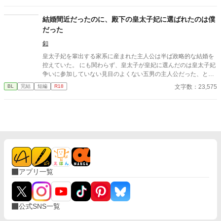
結婚間近だったのに、殿下の皇太子妃に選ばれたのは僕
だった
釦
皇太子妃を輩出する家系に産まれた主人公は半ば政略的な結婚を
控えていた。 にも関わらず、皇太子が皇妃に選んだのは皇太子妃
争いに参加していない見目のよくない五男の主人公だった、とい
うお話。
文字数：23,575
BL
完結
短編
R18
アプリ一覧
公式SNS一覧