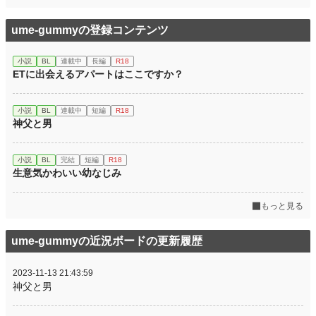
ume-gummyの登録コンテンツ
小説
BL
連載中
長編
R18
ETに出会えるアパートはここですか？
小説
BL
連載中
短編
R18
神父と男
小説
BL
完結
短編
R18
生意気かわいい幼なじみ
もっと見る
ume-gummyの近況ボードの更新履歴
2023-11-13 21:43:59
神父と男