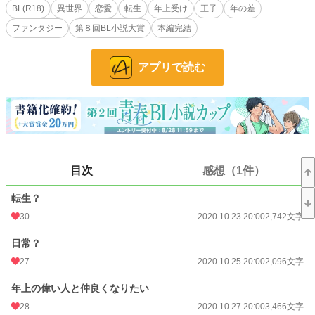
悪役令嬢の父親が気になる転生王子（攻）×悪役令嬢の父年上美人（受）です。
BL(R18)
異世界
恋愛
転生
年上受け
王子
年の差
ファンタジー
第８回BL小説大賞
本編完結
＊マークはＲ１８なシーンがあります。
周りに気をつけてお読み下さい。
アプリで読む
指定がなければアルフォンスになった蓮の視点で話が進んでいます。
ふんわり設定ですが、よろしくお願い致します。
小説
228,623 位 / 228,623 件
BL
31,393 位 / 31,393 件
目次
感想（1件）
お気に入り
173
転生？
24h.ポイント
0 pt
30
2020.10.23 20:00
2,742文字
文字数
101,022
日常？
更新日時
2020.12.26 22:00
27
2020.10.25 20:00
2,096文字
初回公開日時
2020.10.23 12:14
年上の偉い人と仲良くなりたい
初回完結日時
2020.11.25 22:19
28
2020.10.27 20:00
3,466文字