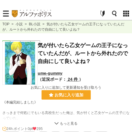
TOP
>
小説
>
BL小説
>
気が付いたら乙女ゲームの王子になっていたんだ
が、ルートから外れたので自由にして良いよね？
BL
完結
長編
R18
気が付いたら乙女ゲームの王子になっ
ていたんだが、ルートから外れたので
自由にして良いよね？
ume-gummy
（近況ボード：
24 件
）
お気に入りに追加して更新通知を受け取ろう
お気に入り追加
《本編完結しました》
さっきまで何処にでもいる高校生だった俺は、気が付くと乙女ゲームの王子にな
っていた。
女性が少なくて一人の女の子に男が何人も群がるような世界に転生した俺。
実際は乙女ゲームではなくＢＬでした。
24h.ポイント
0pt
295