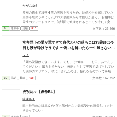
ている侯爵令息の話
かがみゆえ
多額の借金で没落寸前の実家を救うため、結婚相手を探していた
男爵令息のラキにカムグロス侯爵家から求婚状が届く。 お相手は
同性のディートリヒで、初対面で歓迎されるどころか冷たく突き
放されてしまう。 『必要最低限関わるな』 『愛人を作るな』
文字数：26,466
BL
連載中
短編
R15
『男遊びならしてもいい』 ディートリヒから実家の借金を完済す
る条件を言われたラキは、学園で令息たちとの交流を満喫中。 褒
め上手なラキの周りには可愛い令息が集まり、推し活状態に。 一
竜帝陛下の愛が重すぎて身代わりの落ちこぼれ薬師は今
方、ディートリヒだけが嫉妬で胃を痛める日々。 ラキへの恋心を
日も腰が砕けそうです 〜呪いを解いたら一生離さないと
隠し続けた不器用侯爵令息に、幸せな未来は訪れるのか？ .
宣言されました〜
レイ
「死ぬ覚悟はできています。でも、その前に……お口、あーんし
てください」 魔力を持たない「無能」として実家で虐げられてい
た薬師のエリアン。 彼に下されたのは、触れるものすべてを焼き
尽くす「死の竜帝」ヴァレリウスへの、身代わりの婚姻だった。
文字数：62,752
BL
完結
長編
R15
虎視眈々【創作BL】
猫塚ルイ
独占欲強めな腹黒攻め×何も気付かない鈍感受けの溺愛BL（※付
き合ってない）
BL
連載中
短編