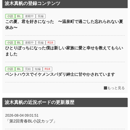
波木真帆の登録コンテンツ
小説
BL
連載中
長編
この夏、君を好きになった 〜温泉町で過ごした忘れられない夏
休み〜
小説
BL
連載中
長編
R18
ひとりぼっちになった僕は新しい家族に愛と幸せを教えてもらい
ました
小説
BL
完結
短編
R18
ペントハウスでイケメンスパダリ紳士に甘やかされています
もっと見る
波木真帆の近況ボードの更新履歴
2026-08-04 09:01:51
「第2回青春BL小説カップ」