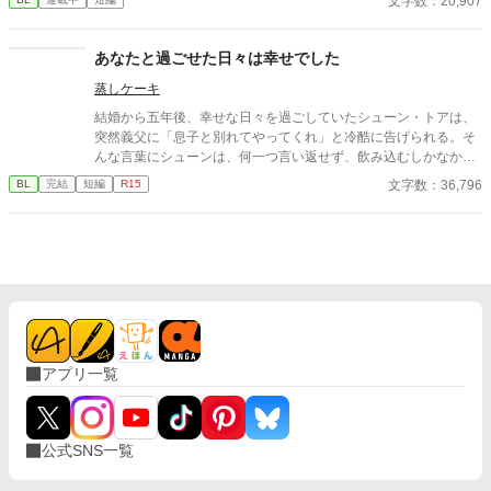
文字数：20,907
あなたと過ごせた日々は幸せでした
蒸しケーキ
結婚から五年後、幸せな日々を過ごしていたシューン・トアは、
突然義父に「息子と別れてやってくれ」と冷酷に告げられる。そ
んな言葉にシューンは、何一つ言い返せず、飲み込むしかなかっ
た。そして、夫であるアインス・キールに離婚を切り出すが、ア
文字数：36,796
BL
完結
短編
R15
インスがそう簡単にシューンを手離す訳もなく......。
アプリ一覧
公式SNS一覧