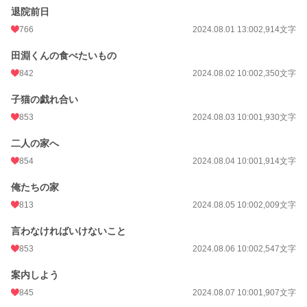
初回公開日時
2024.08.01 10:00
退院前日
週間ポイント
464 pt (15,320 位)
766
2024.08.01 13:00
2,914文字
月間ポイント
2,974 pt (12,292 位)
田淵くんの食べたいもの
年間ポイント
100,450 pt (5,966 位)
842
2024.08.02 10:00
2,350文字
累計ポイント
589,182 pt (9,158 位)
子猫の戯れ合い
853
2024.08.03 10:00
1,930文字
二人の家へ
854
2024.08.04 10:00
1,914文字
俺たちの家
813
2024.08.05 10:00
2,009文字
言わなければいけないこと
853
2024.08.06 10:00
2,547文字
案内しよう
845
2024.08.07 10:00
1,907文字