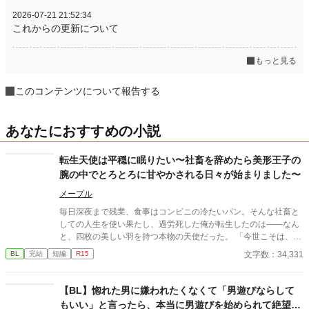
2026-07-21 21:52:34
これからの更新について
もっと見る
このコンテンツについて報告する
あなたにおすすめの小説
転生天使は平穏に眠りたい〜社畜を辞めたら美形王子の
腕の中でとろとろに甘やかされる日々が始まりました〜
メープル
毎日深夜まで残業、食事はコンビニの冷たいパン。そんな社畜と
しての人生を使い果たし、過労死した俺が転生したのは――なん
と、四枚の美しい羽を持つ本物の天使だった。 ​「今世こそは、働
かずに一生寝て過ごしたい！」 ​平穏な隠居生活を夢見るシオン
文字数：34,331
BL
完結
短編
R15
は、正体を隠して王国の第一王子・アリスターの元に居候するこ
とに。ところが、この王子、爽やかな笑顔の裏で俺への重すぎる
執着を隠し持っていた!?
【BL】惚れた男に嫌われたくなくて「男遊びならして
もいい」と言ったら、本当に男遊びを始められて絶望し