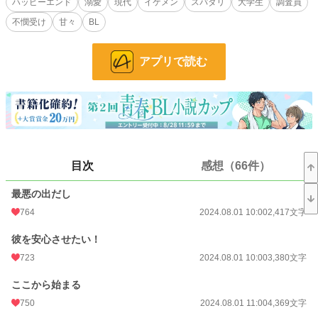
ハッピーエンド
溺愛
現代
イケメン
スパダリ
大学生
調査員
そうして、シンが彼を落とす日々が始まる……。
不憫受け
甘々
BL
右手シリーズの最新作。
『溺愛弁護士の裏の顔 〜僕はあなたを信じます』のスピンオフ小説なので同時
アプリで読む
系列で進みます。
付き合うようになるまでなのでそこまでは長くならない予定ですが楽しくなった
ら長くなるかも。
『溺愛弁護士の裏の顔 〜僕はあなたを信じます』の番外編、内偵調査から話が
始まりますので、最初の部分は一度投稿したものを移動させています。今回の作
品を始めるにあたって、いくつか内容を変更しているところが出てきます。
R18は※つけます。
目次
感想（66件）
小説
11,616 位 / 228,620 件
最悪の出だし
BL
2,664 位 / 31,392 件
764
2024.08.01 10:00
2,417文字
お気に入り
931
彼を安心させたい！
24h.ポイント
85 pt
723
2024.08.01 10:00
3,380文字
文字数
100,593
ここから始まる
更新日時
2026.04.20 09:00
750
2024.08.01 11:00
4,369文字