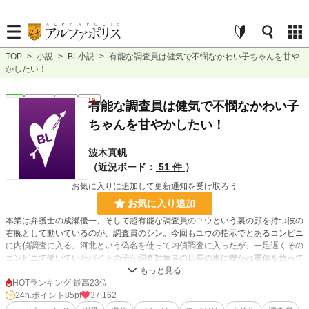
TOP
>
小説
>
BL小説
>
有能な調査員は健気で不憫なかわい子ちゃんを甘や
かしたい！
BL
連載中
短編
R18
有能な調査員は健気で不憫なかわい子
ちゃんを甘やかしたい！
波木真帆
（近況ボード：
51 件
）
お気に入りに追加して更新通知を受け取ろう
お気に入り追加
本業は弁護士の成瀬優一、そして超有能な調査員のユウという裏の顔を持つ彼の
右腕として動いているのが、調査員のシン。今回もユウの指示でとあるコンビニ
に内偵調査に入る。河北という偽名を使って内偵調査に入ったが、一足遅くその
コンビニで働いていたバイトの子が調査対象者の店長の車に轢かれ重傷を負って
しまう。お見舞いがてら情報収集に向かったシンはバイトの子『田淵伊月』に一
目惚れ。なんとかコンビニ事件を解決したが、彼は二ヶ月の重傷を負ったまま働
HOTランキング 最高23位
くこともできない。入院代を支払えないと困っている彼にシンは自分が肩代わり
24h.ポイント
85pt
37,162
してあげる代わりに退院後に住み込みで家事をやってもらう約束を取り付けた。