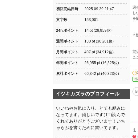
過
初回完結日時
2025.09.29 21:47
し
を
文字数
153,001
24h.ポイント
14 pt (29,959位)
⚠
週間ポイント
133 pt (30,281位)
完
月間ポイント
497 pt (34,912位)
こ
年間ポイント
26,955 pt (16,325位)
累計ポイント
60,342 pt (40,323位)
小
B
イツキカズラのプロフィール
いいねやお気に入り、とても励みに
なってます。嬉しいです(TT)読んで
くれてありがとうございます！いち
ゃらぶを書くために書いてます。
１