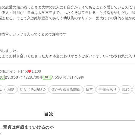
去の恋愛の傷が残ったまま大学の友人にも自分がゲイであることを隠している久(ひ
い友人・阿川が「童貞は大学三年まで。へたくそはフラれる」と持論を語りだし、
悩ませる。そこで久は経験豊富であろう幼馴染のヤリチン・葉大にその真偽を確か
性描写がガッツリ入ってくるので注意です
結しました。
こまでお付き合いくださった方々本当にありがとうございます。いいねやお気に入
24h.ポイント
14pt
1,100
29,959
7,556
位 / 228,730件
位 / 31,409件
説
BL
L
溺愛
幼なじみ/幼馴染
体から始まる関係
日常
性描写あり
現代
目次
．童貞は何歳までいけるのか
19