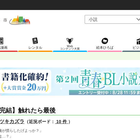
Web
稿漫画
レンタル
絵本ひろば
ビジ
コンテンツ大賞
完結】触れたら最後
ツキカズラ
（近況ボード：
10 件
）
俺が慣らしたげよっか？」
は…？」