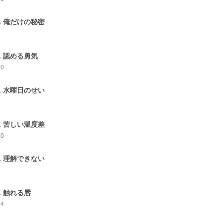
5. 俺だけの秘密
9
6. 認める勇気
20
7. 水曜日のせい
8
8. 苦しい温度差
10
9. 理解できない
8
0. 触れる唇
34