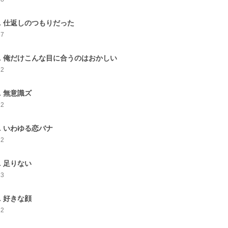
8. 仕返しのつもりだった
17
9. 俺だけこんな目に合うのはおかしい
12
0. 無意識ズ
22
1. いわゆる恋バナ
12
2. 足りない
13
3. 好きな顔
12