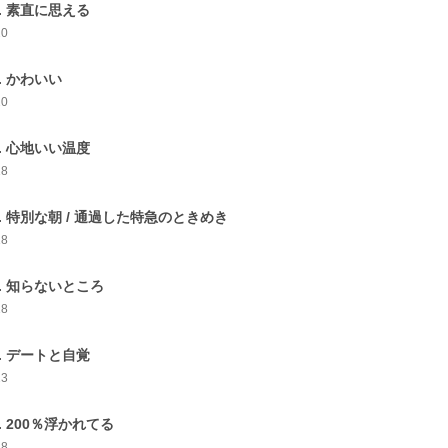
1. 素直に思える
20
2. かわいい
20
3. 心地いい温度
18
4. 特別な朝 / 通過した特急のときめき
18
5. 知らないところ
18
6. デートと自覚
23
7. 200％浮かれてる
28