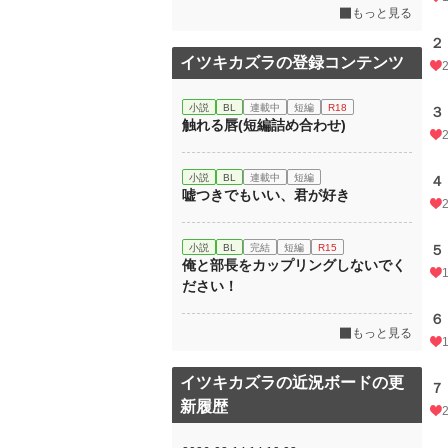
もっと見る
２
イツキカズラの登録コンテンツ
小説
BL
連載中
短編
R18
３
触れる唇(短編詰め合わせ)
小説
BL
連載中
短編
４
嘘つきでもいい、君が好き
小説
BL
完結
短編
R15
５
俺と部長をカップリングしないでく
ださい！
６
もっと見る
イツキカズラの近況ボードの更
７
新履歴