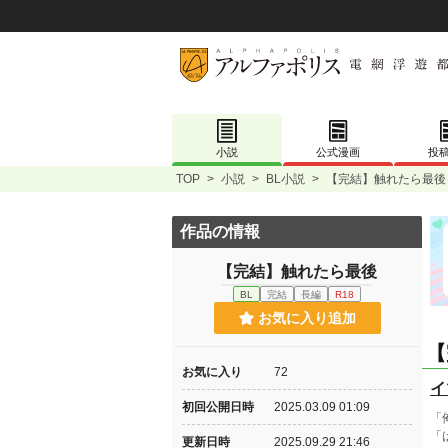
小説
公式漫画
投
TOP
>
小説
>
BL小説
>
【完結】触れたら最後
作品の情報
【完結】触れたら最後
BL
完結
長編
R18
お気に入り追加
【
お気に入り
72
イ
初回公開日時
2025.03.09 01:09
「
「
更新日時
2025.09.29 21:46