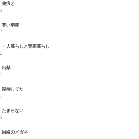
4. 傷痕と
12
5. 寒い季節
12
6. 一人暮らしと実家暮らし
11
. 出禁
11
8. 期待してた
11
9. たまらない
12
0. 因縁のメガネ