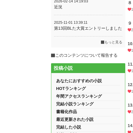
2026-02-14 14:19:03
８
近況
2025-11-01 13:39:11
９
第13回BLた大賞エントリーしました
もっと見る
1
このコンテンツについて報告する
1
投稿小説
あなたにおすすめの小説
1
HOTランキング
年間アクセスランキング
完結小説ランキング
1
書籍化作品
最近更新された小説
1
完結した小説