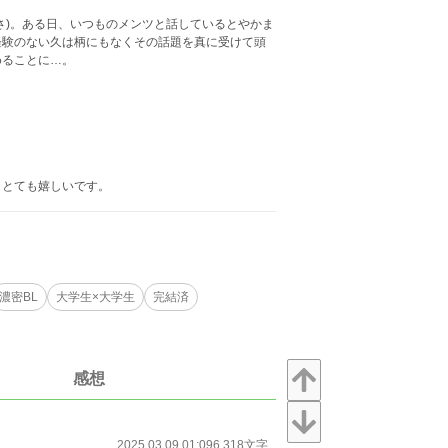
さ)。ある日、いつものメンツと話しているとやかま
経験のない久は柄にもなくその話題を真に受けて頭
めることに…。
りとても嬉しいです。
濃密BL
大学生×大学生
完結済
感想
2025.03.09 01:09
6,318文字