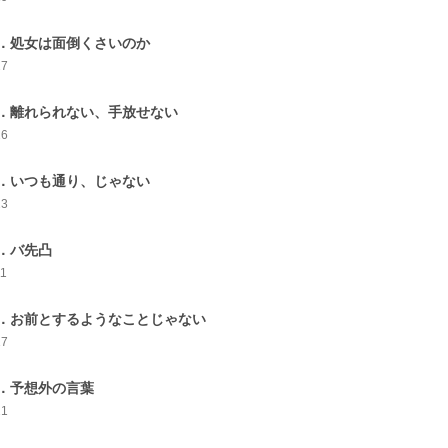
．処女は面倒くさいのか
27
．離れられない、手放せない
26
．いつも通り、じゃない
23
．バ先凸
11
．お前とするようなことじゃない
17
．予想外の言葉
21