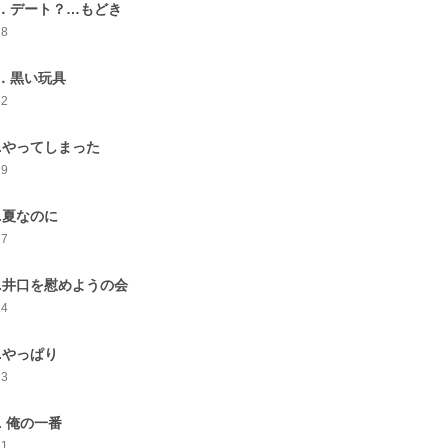
．デート？…もどき
18
．黒い玩具
22
0.やってしまった
19
1.夏なのに
17
2.井口を慰めようの会
14
3.やっぱり
23
4. 俺の一番
21