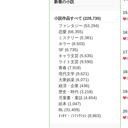
新着の小説
1
小説作品すべて (228,730)
ファンタジー (53,294)
恋愛 (66,355)
1
ミステリー (5,381)
ホラー (8,503)
SF (6,735)
1
キャラ文芸 (5,635)
ライト文芸 (9,590)
青春 (7,918)
1
現代文学 (9,621)
大衆娯楽 (6,071)
経済・企業 (436)
1
歴史・時代 (3,218)
児童書・童話 (4,654)
絵本 (1,047)
BL (31,409)
2
ｴｯｾｲ・ﾉﾝﾌｨｸｼｮﾝ (8,863)