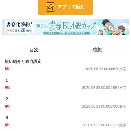
アプリで読む
【今まで書いたBLのやつ】
・弟×兄→がん攻めな弟と喘ぐ兄
・スケベな自分を見られたい→モブおじさんとすけべえなお兄さん
・ノンケがメスにされる話→イケメン変質者×ノンケ高校生
・3人で出来るわけない！→双子と幼馴染の３P。
・言葉攻め→後輩×先輩。即落ちな受け
目次
感想
小説
228,781 位 / 228,781 件
短い紹介と独自設定
BL
31,415 位 / 31,415 件
0
2020.06.23 00:00
620文字
お気に入り
72
１
24h.ポイント
0 pt
0
2020.06.23 00:00
1,961文字
文字数
6,473
２
更新日時
2020.07.23 00:00
0
2020.06.23 00:00
1,006文字
初回公開日時
2020.06.19 13:53
３
初回完結日時
2020.06.22 04:03
5
2020.07.23 00:00
1,311文字