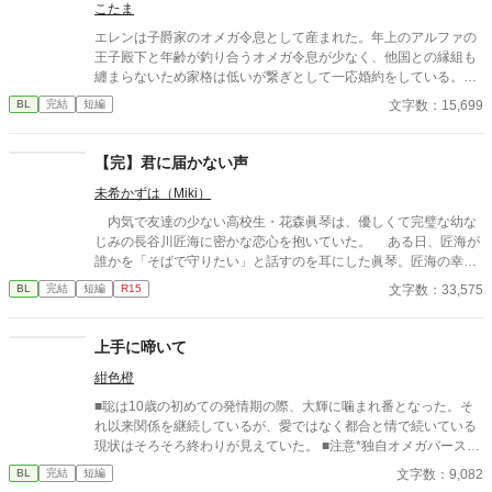
す。 私は現在日本語を勉強しており、この文章はAI作品ではあり
こたま
ませんが、 一部に翻訳ソフトを使用しています。 もし読んでくだ
エレンは子爵家のオメガ令息として産まれた。年上のアルファの
さる中で日本語のおかしな点をご指摘いただけましたら、 本当に
王子殿下と年齢が釣り合うオメガ令息が少なく、他国との縁組も
ありがたく思います。
纏まらないため家格は低いが繋ぎとして一応婚約をしている。王
子のことは兄のように慕っており、初恋の人ではあるけれど、契
文字数：15,699
BL
完結
短編
約終了時期か王子に想い人が現れた時には解消されるものと考え
ていた。ところが婚約解消時期の直前に王子宮に軟禁された。結
婚を承諾するまでここから出さないと王子から溢れるほどの愛を
【完】君に届かない声
与えられる。ハッピーエンドオメガバースBLです。
未希かずは（Miki）
内気で友達の少ない高校生・花森眞琴は、優しくて完璧な幼な
じみの長谷川匠海に密かな恋心を抱いていた。 ある日、匠海が
誰かを「そばで守りたい」と話すのを耳にした眞琴。匠海の幸せ
のために身を引こうと、クラスの人気者・和馬に偽の恋人役を頼
文字数：33,575
BL
完結
短編
R15
むが…。 すれ違う高校生二人の不器用な恋のお話です。 執着囲い
込み☓健気。ハピエンです。
上手に啼いて
紺色橙
■聡は10歳の初めての発情期の際、大輝に噛まれ番となった。そ
れ以来関係を継続しているが、愛ではなく都合と情で続いている
現状はそろそろ終わりが見えていた。 ■注意*独自オメガバース設
定。■『それは愛か本能か』と同じ世界設定です。関係は一切な
文字数：9,082
BL
完結
短編
し。