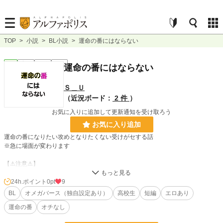
TOP
>
小説
>
BL小説
>
運命の番にはならない
BL
完結
短編
R18
運命の番にはならない
Ｓ＿Ｕ
（近況ボード：
2 件
）
お気に入りに追加して更新通知を受け取ろう
お気に入り追加
運命の番になりたい攻めとなりたくない受けがセする話
※急に場面が変わります
【⚠️注意⚠️】
・オメガバースの話
・独自の設定有り
24h.ポイント
0pt
9
・エロ少し有り
BL
オメガバース（独自設定あり）
高校生
短編
エロあり
・BL
運命の番
オチなし
・喘ぎあり？
長編を書いてみようと思って挫折したので部分的に書いたのを修正＆供養