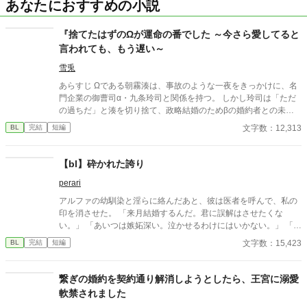
あなたにおすすめの小説
『捨てたはずのΩが運命の番でした ～今さら愛してると
言われても、もう遅い～
雪兎
あらすじ Ωである朝霧湊は、事故のような一夜をきっかけに、名
門企業の御曹司α・九条玲司と関係を持つ。 しかし玲司は「ただ
の過ちだ」と湊を切り捨て、政略結婚のためβの婚約者との未来
を選んだ。 深く傷ついた湊は、彼の前から姿を消す。 数か月後―
文字数：12,313
BL
完結
短編
―。 湊の身体は、これまで誰も知らなかった希少な『遅咲きΩ』
として覚醒する。 その瞬間、玲司は初めて湊こそが運命の番だっ
たと知る。 「戻ってきてくれ」 今さら必死に追いかけてくる玲
【bl】砕かれた誇り
司。 だが湊の隣には、自分を支え続けてくれた医師のα・神崎伊
perari
織がいた。 「あなたは俺を捨てたでしょう」 後悔に苦しむα、執
着する第二のα、そして希少Ωを巡る陰謀。 もう二度と傷つきた
アルファの幼馴染と淫らに絡んだあと、彼は医者を呼んで、私の
くないΩが最後に選ぶ相手とは――。 捨てた側の後悔と執着が加
印を消させた。 「来月結婚するんだ。君に誤解はさせたくな
速する、すれ違いオメガバースBL。
い。」 「あいつは嫉妬深い。泣かせるわけにはいかない。」 「君
ももう年頃の残り物のオメガだろ？ 俺の印をつけたまま、他の
文字数：15,423
BL
完結
短編
アルファとお見合いするなんてありえない。」 彼は冷たく、けれ
どどこか薄情な笑みを浮かべながら、一枚の小切手を私に投げ渡
す。 「長い間、俺に従ってきたんだから、君を傷つけたりはしな
繋ぎの婚約を契約通り解消しようとしたら、王宮に溺愛
い。」 「結婚の日には招待状を送る。必ず来て、席につけよ。」
軟禁されました
--- いくつかのコメントを拝見し、大変申し訳なく思っておりま