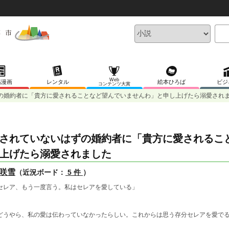
Web
稿漫画
レンタル
絵本ひろば
ビジ
コンテンツ大賞
の婚約者に「貴方に愛されることなど望んでいませんわ」と申し上げたら溺愛され
されていないはずの婚約者に「貴方に愛されるこ
上げたら溺愛されました
咲雪
（近況ボード：
5 件
）
セレア、もう一度言う。私はセレアを愛している」
どうやら、私の愛は伝わっていなかったらしい。これからは思う存分セレアを愛で