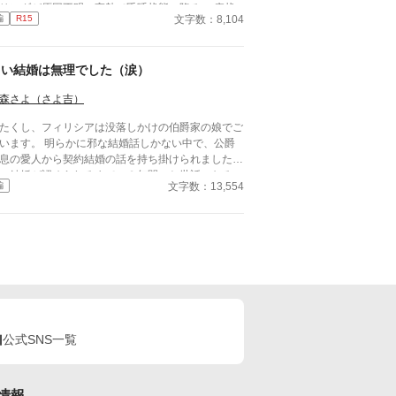
リンダが原因不明の高熱で昏睡状態に陥る。 病状
文字数：8,104
編
R15
落ち着き目を覚ましたメリンダは、婚約者であるア
ディアスを全身で拒んだ。 そして結婚に関して、
条件を出した。 『第一に私たちは白い結婚であ
白い結婚は無理でした（涙）
事、第二に側室を迎える事』 愛し合っていたはず
のに、なぜそんな条件を言い出したのか分からない
森さよ（さよ吉）
ルディアスは ただただ戸惑うばかり。 二人は無
、成婚式を迎える事ができるのだろうか…？ ※性
たくし、フィリシアは没落しかけの伯爵家の娘でご
写はありませんが、それを思わせる表現がありま
。 明らかに邪な結婚話しかない中で、公爵
。 苦手な方はご注意下さい。 ※この作品は、他
息の愛人から契約結婚の話を持ち掛けられました。
稿サイトにも公開しています。
い結婚が認められるまでの３年間、お世話になるの
文字数：13,554
編
よい妻であろうと頑張ります。 小説家になろう
、カクヨム様にも掲載しております。 現在、筆者
時間的かつ体力的にコメントなどの返信ができない
め受け付けない設定にしています。 どうぞよろし
お願いいたします。
公式SNS一覧
情報