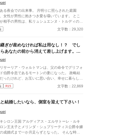
uei
ある夜会での出来事。 月明りに照らされた庭園
、女性が男性に抱きつき愛を囁いています。 とこ
が相手の男性は、私リュシュエンヌ・トルディの婚
者オスカー・ノルマンディ伯爵令息でした。 けれ
文字数：29,320
編
私、お二人が恋人同士という事は婚約する前から存
おりましたの。 ですからオスカー様にその女性
第二夫人として迎えるようにお薦め致しました。
跡継ぎが産めなければ私は用なし！？ でし
する方と過ごすことがオスカー様の幸せ。 オスカ
たらあなたの前から消えて差し上げます。ど
様の幸せが私の幸せですもの。 ※この作品は、他
うぞ愛妾とお幸せに。
稿サイトにも公開しています。
uei
リサーリア・ウォルトマンは、父の命令でグリフォ
ド伯爵令息であるモートンの妻になった。 政略結
だったけれど、お互いに思い合い、幸せに暮らして
婚して１年経っても子宝に恵まれな
文字数：22,869
編
R15
った事で、義父母に愛妾を薦められた夫。 「承知
しました」 夫は二つ返事で承諾した。 私を裏切ら
いと言ったのに、こんな簡単に受け入れるなん
私と結婚したいなら、側室を迎えて下さい！
…！ 貴方がそのつもりなら、私は喜んで消えて差
ますわ。 私は切岸に立って、夕日を見ながら
uei
別れを告げた―――… ※この作品は、他サイト
キシロン王国 アルディアス・エルサトーレ・ルキ
も投稿しています。
ロン王太子とメリンダ・シュプリーティス公爵令嬢
の成婚式まで一か月足らずとなった。 そんな時、