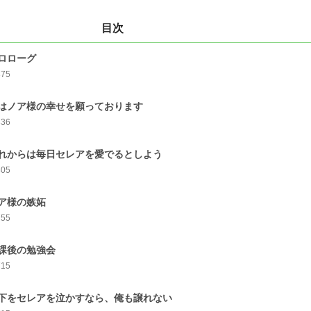
目次
ロローグ
875
はノア様の幸せを願っております
836
れからは毎日セレアを愛でるとしよう
805
ア様の嫉妬
755
課後の勉強会
715
下をセレアを泣かすなら、俺も譲れない