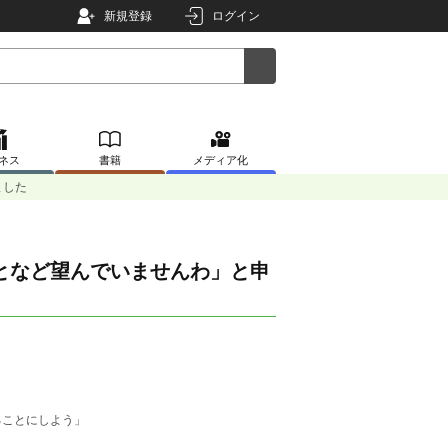
新規登録
ログイン
ネス
書籍
メディア化
ました
となど望んでいませんわ」と申
ることにしよう」