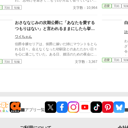
わ。 忌明けを過ぎて…もう2か月近く会っていない
メ
し。 だから私は婚約者を尾行した。 するとそこで目
恋愛
完結
短
が
文字数：10,964
愛
完結
短編
にしたのは、婚約者そっくりの小さな男の子と美しい
ル
女性と一緒にいる彼の姿だった。 まさかっ 隠し妻
ある
と子供がいたなんて！！！ ※誤字脱字報告ありがと
おさななじみの次期公爵に「あなたを愛する
る
うございます。 ※この作品は、他サイトにも投稿し
な
つもりはない」と言われるままにしたら挙動
ています。
詩
ア
不審です
ワイちゃん
事
わ
描
伯爵令嬢セリアは、侯爵に嫁いだ姉にマウントをとら
ざいます
す
れる日々。会えなくなった幼馴染とのあたたかい日々
令
投
を心に過ごしていた。ある日、婚活のための夜会に参
白
加し、得意のピアノを披露すると、幼馴染と再会し、
恋愛
完結
短
で
文字数：3,367
愛
完結
短編
次の日には公爵の幼馴染に求婚されることに。しか
様
し、幼馴染には「あなたを愛するつもりはない」と言
は
われ、相手の提示するルーティーンをただただこなす
た
日々が始まり……？
く
アプリ一覧
ご利用について
会社