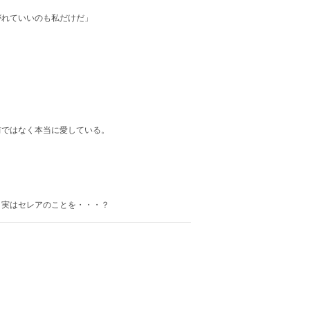
がれていいのも私だけだ」
前ではなく本当に愛している。
。
。実はセレアのことを・・・？