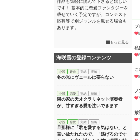
作品も気軽に読んで下さると嬉しい
です！ 基本的に恋愛ファンタジーを
載せていく予定ですが、コンテスト
応募等で別ジャンルを載せる場合も
プ
あります。
もっと見る
私
海咲雪の登録コンテンツ
こ
小説
青春
完結
長編
冬の光にヴェールは要らない
ノ
小説
恋愛
完結
短編
隣の家の天才クラリネット演奏者
が、甘すぎる愛を注いできます
放
小説
恋愛
完結
短編
旦那様に「君を愛する気はない」と
言い放たれたので、「逃げるのです
殿