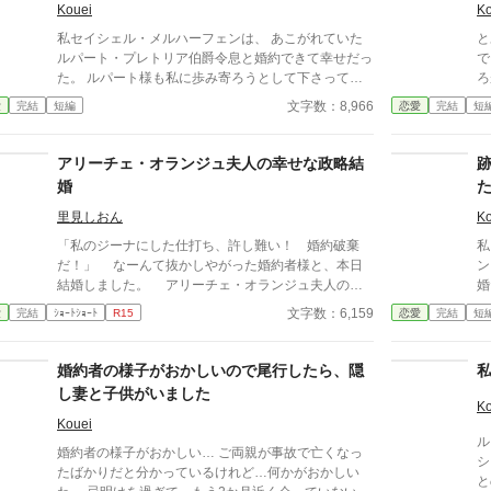
Kouei
Ko
私セイシェル・メルハーフェンは、 あこがれていた
と
ルパート・プレトリア伯爵令息と婚約できて幸せだっ
で
た。 ルパート様も私に歩み寄ろうとして下さってい
ろ
る。 けれど私は聞いてしまった。ルパート様の本音
約
文字数：8,966
愛
完結
短編
恋愛
完結
短
を。 『我慢するしかない』 『彼女といると疲れる』
ど
私はルパート様に嫌われていたの？ 本当は厭わしく
じて
思っていたの？ だから私は決めました。 あなたを忘
を
アリーチェ・オランジュ夫人の幸せな政略結
れようと… ※この作品は、他投稿サイトにも公開し
愛
婚
ています。
ー
投
里見しおん
Ko
「私のジーナにした仕打ち、許し難い！ 婚約破棄
私
だ！」 なーんて抜かしやがった婚約者様と、本日
ン
結婚しました。 アリーチェ・オランジュ夫人の結
婚
婚生活のお話。
いた。 しかし結
文字数：6,159
愛
完結
ｼｮｰﾄｼｮｰﾄ
R15
恋愛
完結
短
か
致
な
婚約者の様子がおかしいので尾行したら、隠
て
し妻と子供がいました
し上げ
Ko
夫に
Kouei
ル
に
婚約者の様子がおかしい… ご両親が事故で亡くなっ
シ
たばかりだと分かっているけれど…何かがおかしい
と