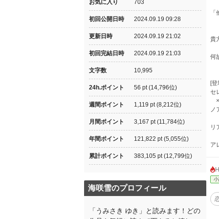
お気に入り
703
「
初回公開日時
2024.09.19 09:28
更新日時
2024.09.19 21:02
貴
初回完結日時
2024.09.19 21:03
何
文字数
10,995
[登
24h.ポイント
56 pt (14,796位)
セ
週間ポイント
1,119 pt (8,212位)
ノ
月間ポイント
3,167 pt (11,784位)
リ
年間ポイント
121,822 pt (5,055位)
ア
累計ポイント
383,105 pt (12,799位)
小
海咲雪のプロフィール
「うみさき ゆき」と読みます！どの