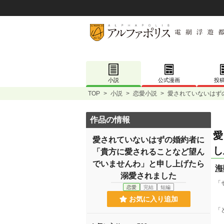
小説
公式漫画
投
TOP
>
小説
>
恋愛小説
>
愛されていないはず
作品の情報
愛
愛されていないはずの婚約者に
し
「貴方に愛されることなど望ん
でいませんわ」と申し上げたら
海
溺愛されました
「
恋愛
完結
短編
お気に入り追加
「