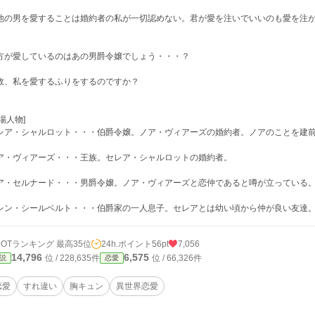
他の男を愛することは婚約者の私が一切認めない。君が愛を注いでいいのも愛を注
方が愛しているのはあの男爵令嬢でしょう・・・？
故、私を愛するふりをするのですか？
場人物]
レア・シャルロット・・・伯爵令嬢。ノア・ヴィアーズの婚約者。ノアのことを建
×
ア・ヴィアーズ・・・王族。セレア・シャルロットの婚約者。
ア・セルナード・・・男爵令嬢。ノア・ヴィアーズと恋仲であると噂が立っている
レン・シールベルト・・・伯爵家の一人息子。セレアとは幼い頃から仲が良い友達
HOTランキング 最高35位
24h.ポイント
56pt
7,056
14,796
6,575
位 / 228,635件
位 / 66,326件
説
恋愛
恋愛
すれ違い
胸キュン
異世界恋愛