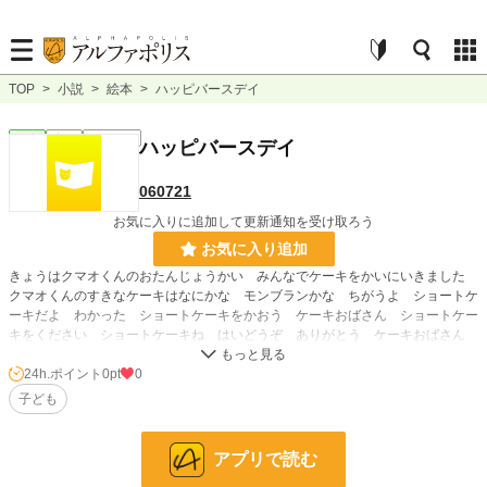
TOP
>
小説
>
絵本
>
ハッピバースデイ
絵本
完結
ｼｮｰﾄｼｮｰﾄ
ハッピバースデイ
060721
お気に入りに追加して更新通知を受け取ろう
お気に入り追加
きょうはクマオくんのおたんじょうかい みんなでケーキをかいにいきました
クマオくんのすきなケーキはなにかな モンブランかな ちがうよ ショートケ
ーキだよ わかった ショートケーキをかおう ケーキおばさん ショートケー
キをください ショートケーキね はいどうぞ ありがとう ケーキおばさん
よしっ これで クマオくんがよろこぶね ピンポーン ごめんください はー
い おあがりなさい しつれいします クマオくんにプレゼントだよ なにこ
24h.ポイント
0pt
0
れ まずそうなケーキ こらっ みんなにあやまりなさい いやだ モンブラン
子ども
がいいもん イヌオくんのうそつき ケーキおばさんのところにいってくる ち
ょっとまってごめん オレもいっしょにいくよ イヌオくんはダメ もうついて
こないで クマオくんのすきなケーキ モンブランなの？ そのころトラオくん
アプリで読む
はケーキおばさんのところにいました モンブランをかうためでした ケーキお