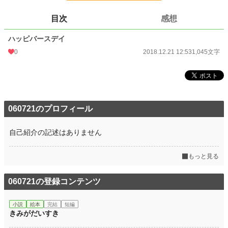
ばさん モンブランをください トラオくん うりきれちゃったの ありがとう
ございます じゃーあのおみせにいってみよう そのころクマオくんたちはおし
目次
感想
ゃべりをしていました このあとたいへんなことになるのです うん はやくた
べたいよ わかった トラオくんのところへいってくる 気をつけてね じこに
ハッピバースデイ
あわないようにね ケーキおばさん トラオくんはどこいったの ほかのおみせ
にいったよ モンブランをかうためにいったわ どこのおみせですか トラオく
0
2018.12.21 12:53
1,045文字
んはどこにいきましたか そのころトラオくんはピーちゃんのおみせでモンブラ
ンをかっていました さてモンブランをクマオくんにわたすことができるのでし
ょうか ありがとう はやくみんなのところにいかなきゃ まだなの はやくは
やく ピンポーン ごめんください みんながきたぞ イヌオくんは？ いるん
じゃないの？ もしかしていないの？ いないよ どこにいったんだろう いっ
しょにさがしにいこう クマオくんもいっしょにいこう いってらっしゃい な
060721のプロフィール
にかあったのかしら そのころイヌオくんはまいごになっていました もうそと
はくらくなってきました みんなどこ ここはどこ イヌオくんいたらへんじし
て みつけた イヌオくんだいじょうぶ？ そのくりどうしたの？ そこの木の
自己紹介の記述はありません
下でひろったの しんぱいしてくれてありがとう ぶじでよかった さっきはご
めんね クマオくんにモンブランをあげるよ どうぞ クマオくんにすきなくり
もっと見る
をあげるよ どうぞ みんなありがとう ボクのせいでこうなった そのことは
もういいよ だいじょうぶだよ みんなでかえろう ながれぼしがきれいだ た
だいま おそくなっちゃった おかえりなさい おたんじょうかいのじゅんびし
060721の登録コンテンツ
ておいたわよ みんなでたべるとおいしいね おたんじょうかいおめでとう
小説
絵本
完結
短編
小説
229,045 位 / 229,045 件
きみがだいすき
絵本
1,056 位 / 1,056 件