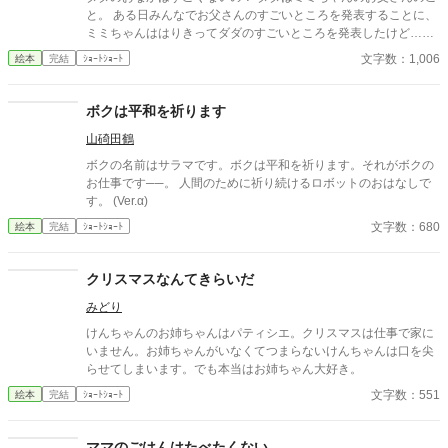
と。 ある日みんなでお父さんのすごいところを発表することに、
ミミちゃんははりきってダダのすごいところを発表したけど……
ちいさな、しあわせな勘違い
文字数：1,006
絵本
完結
ｼｮｰﾄｼｮｰﾄ
ボクは平和を祈ります
山碕田鶴
ボクの名前はサラマです。ボクは平和を祈ります。それがボクの
お仕事です──。 人間のために祈り続けるロボットのおはなしで
す。 (Ver.α)
文字数：680
絵本
完結
ｼｮｰﾄｼｮｰﾄ
クリスマスなんてきらいだ
みどり
けんちゃんのお姉ちゃんはパティシエ。クリスマスは仕事で家に
いません。お姉ちゃんがいなくてつまらないけんちゃんは口を尖
らせてしまいます。でも本当はお姉ちゃん大好き。
文字数：551
絵本
完結
ｼｮｰﾄｼｮｰﾄ
ママのごはんはたべたくない