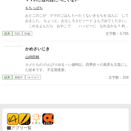
もちっぱち
おとこのこが ママのごはん たべたくないきもちを ほんに して
みました。 ちょっと、おもしろエピソード よんでみてください。
これをよんだら おやこで ハッピーに なれるかも？ 約３
６００文字あります。 ゆっくり読んで大体２０分以内で 読み終え
文字数：3,795
絵本
完結
短編
ると思います。 寝かしつけの読み聞かせにぜひどうぞ。 表紙作
画：ぽん太郎 様 2023.3.7更新
かめさいじき
山碕田鶴
カメたちの のんびりゆる～い歳時記。四季折々の風景を主題にし
た絵本です。 不定期更新。
文字数：258
絵本
連載中
ｼｮｰﾄｼｮｰﾄ
アプリ一覧