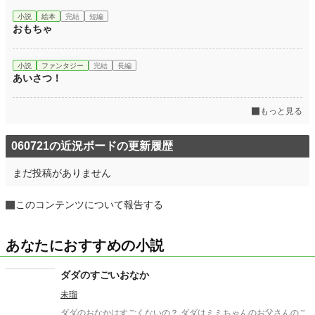
小説
絵本
完結
短編
お気に入り
2
おもちゃ
24h.ポイント
0 pt
小説
ファンタジー
完結
長編
文字数
1,045
あいさつ！
更新日時
2018.12.21 12:53
もっと見る
初回公開日時
2018.12.21 12:53
初回完結日時
2018.12.21 12:53
060721の近況ボードの更新履歴
週間ポイント
0 pt (229,045 位)
まだ投稿がありません
月間ポイント
0 pt (229,045 位)
このコンテンツについて報告する
年間ポイント
0 pt (229,045 位)
累計ポイント
7,670 pt (107,939 位)
あなたにおすすめの小説
ダダのすごいおなか
未瑠
ダダのおなかはすごくないの？ ダダはミミちゃんのお父さんのこ