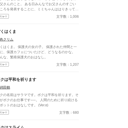
父さんのこと。 ある日みんなでお父さんのすごい
ころを発表することに、ミミちゃんははりきってダ
のすごいところを発表したけど…… ちいさな、し
文字数：1,006
ﾄｼｮｰﾄ
わせな勘違い
ぼくはくま
色クリム
くはくま。 保護犬の女の子。 保護された仲間と一
に、保護カフェについたけど、どうなるのかな。
んな、繁殖保護犬のおはなし。
文字数：1,207
ﾄｼｮｰﾄ
ボクは平和を祈ります
碕田鶴
クの名前はサラマです。ボクは平和を祈ります。そ
ボクのお仕事です──。 人間のために祈り続ける
ロボットのおはなしです。 (Ver.α)
文字数：680
ﾄｼｮｰﾄ
ボクはスライム