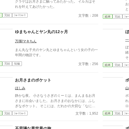
クラゲはお月さまに触ってみたかった。 イルカはそ
お
れを叶えてあげたかった。
と
ダ
文字数：208
本
完結
ｼｮｰﾄｼｮｰﾄ
絵本
完結
ｼｮｰ
あ
ゆまちゃんとヤン丸の12ヶ月
一
万揮/マキちん
ぼ
まん丸な子犬のヤン丸とゆまちゃんという女の子の一
緒
年間の物語です。
そ
文字数：256
本
完結
短編
絵本
完結
ｼｮｰ
お月さまのポケット
ほしみ
山
静かな夜。 小さなうさぎのミーミは、まんまるお月
ボ
さまに出会いました。 お月さまのおなかには、ふし
れが
ぎなポケット。 そこには、だれかの大切な「なに
か」が、やさしくしまわれています。 お月さまとミ
文字数：1,952
本
完結
ｼｮｰﾄｼｮｰﾄ
絵本
完結
ｼｮｰ
ーミの、小さくてあたたかな夜のお話。 ※単体のお
話として完結しています ※連載中の投稿作品「人質5
歳の生存戦略！ ―悪役王子はなんとか死ぬ気で生き
不思議な異世界の旅