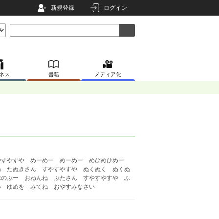
新規登録
ログイン
ネス
書籍
メディア化
やすやすや めーめー めーめー めひめひめー
ね たぬきさん すやすやすや ぬくぬく ぬくぬ
ぶのぶー おねんね ぶたさん すやすやすや ふ
い ゆめを みてね おやすみなさい