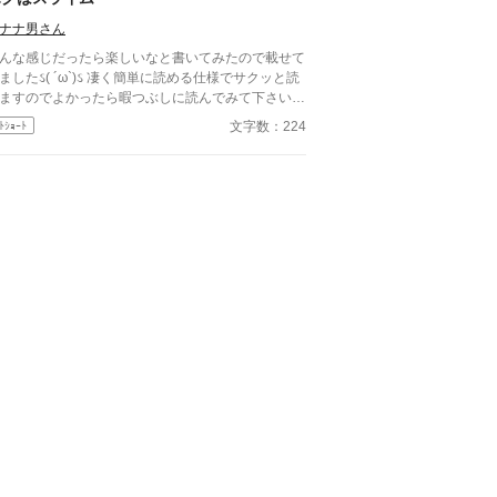
ナナ男さん
んな感じだったら楽しいなと書いてみたので載せて
ઽ( ´ω`)ઽ 凄く簡単に読める仕様でサクッと読
ますのでよかったら暇つぶしに読んでみて下さいま
〜・:*。・:*三( ⊃'ω')⊃
文字数：224
ﾄｼｮｰﾄ