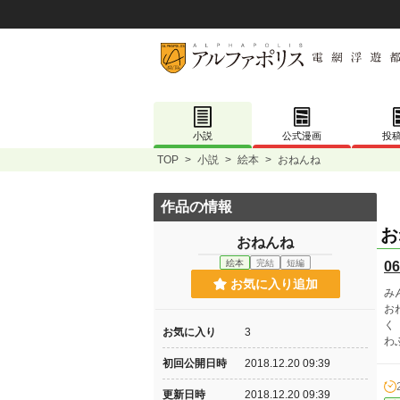
小説
公式漫画
投
TOP
>
小説
>
絵本
>
おねんね
作品の情報
お
おねんね
絵本
完結
短編
06
お気に入り追加
み
お
く
お気に入り
3
わ
初回公開日時
2018.12.20 09:39
更新日時
2018.12.20 09:39