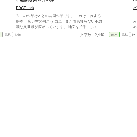
延びたい！冤罪処刑はほんとムリぃ！―」の作中作の
EDGE-mzk
バ
絵本
※この作品はAIとの共同作品です。 これは、旅する
こ
絵本。 広い空の向こうには、 まだ誰も知らない不思
みました
議な異世界が広がっています。 地図を片手に歩く眼
め
鏡の男の子と、 ランタンを灯して寄り添う白髪の女
せ
文字数：2,440
本
完結
短編
絵本
完結
ｼｮｰ
の子。 楽しい日も、不思議な日も、 少しだけ勇気が
いる日も。 一歩ずつ進むその旅の先には、 どんな景
色が待っているのでしょう。 これは、 仲良しな二人
が紡ぐ、 小さな冒険の物語です。 イラストがメイン
だよ。 よろしくお願いいたします。