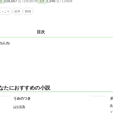
228,667
1,046
位 / 228,667件
位 / 1,046件
説
絵本
ほっこり
絵本
動物
目次
ねんね
0
なたにおすすめの小説
うみのつき
未
はや衣鳥
ダ