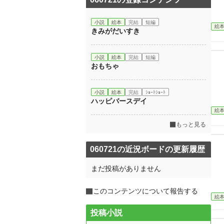
小説
絵本
完結
短編
絵
きみがだいすき
小説
絵本
完結
短編
おもちゃ
小説
絵本
完結
ｼｮｰﾄｼｮｰﾄ
ハッピバースデイ
絵
もっと見る
060721の近況ボードの更新履歴
まだ投稿がありません
このコンテンツについて報告する
絵
投稿小説