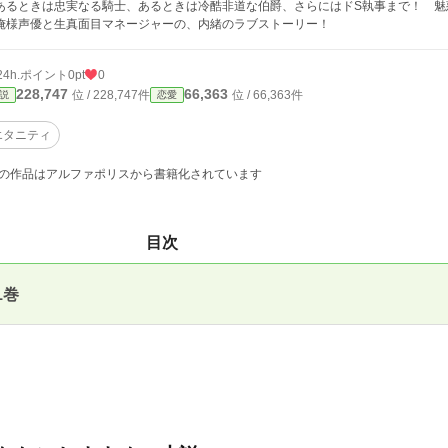
あるときは忠実なる騎士、あるときは冷酷非道な伯爵、さらにはドS執事まで！ 魅
様声優と生真面目マネージャーの、内緒のラブストーリー！
24h.ポイント
0pt
0
228,747
66,363
位 / 228,747件
位 / 66,363件
説
恋愛
エタニティ
の作品はアルファポリスから書籍化されています
目次
1巻