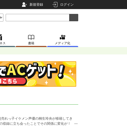
新規登録
ログイン
ネス
書籍
メディア化
超売れっ子イケメン声優の桐生玲央が移籍してき
載の収録に立ち会ったことでその関係に変化が！ ―