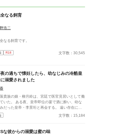
完全なる飼育
野浩二
全なる飼育です。
文字数：30,545
編
R18
一夜の過ちで懐妊したら、幼なじみの冷酷皇
帝に溺愛されました
香
落貴族の娘・柳月鈴は、宮廷で医官見習いとして働
ていた。 ある夜、皇帝即位の宴で酒に酔い、幼な
みだった皇帝・李景珩と再会する。 遠い存在にな
たはずの彼。 けれど、その夜をきっかけに月鈴の
文字数：15,184
編
は大きく動き出す。 冷酷と恐れられる皇帝が、
ぜか彼女だけには甘すぎて――。
ドSな彼からの溺愛は蜜の味