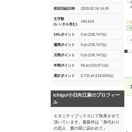
―
俺
初回完結日時
2020.02.18 14:45
文字数
160,619
(レンタル含む)
小
24h.ポイント
0 pt (228,747位)
週間ポイント
0 pt (228,747位)
こ
月間ポイント
0 pt (228,747位)
年間ポイント
56 pt (154,671位)
累計ポイント
5,733 pt (119,935位)
ichigo/小日向江麻のプロフィー
ル
エタニティブックスにて執筆させて
頂いています。最新作は『身代わり
の恋人 愛の罠に囚われて』