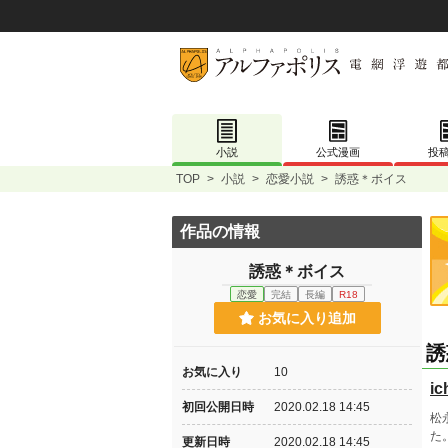
小説
公式漫画
投
TOP
>
小説
>
恋愛小説
>
誘惑＊ボイス
作品の情報
誘惑＊ボイス
恋愛
完結
長編
R18
お気に入り追加
誘
お気に入り
10
i
初回公開日時
2020.02.18 14:45
松
た
更新日時
2020.02.18 14:45