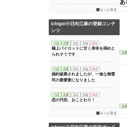
あ
もっと見る
ichigo/小日向江麻の登録コンテ
ンツ
小説
恋愛
完結
長編
R18
極上パイロットに甘く身体を搦めと
恋
られそうです
小説
恋愛
完結
長編
R18
婚約破棄されましたが、一途な御曹
司の最愛妻になりました
小説
恋愛
完結
長編
R18
恋の代役、おことわり！
恋
もっと見る