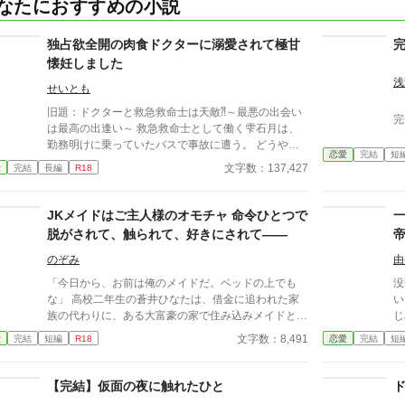
なたにおすすめの小説
独占欲全開の肉食ドクターに溺愛されて極甘
懐妊しました
浅
せいとも
旧題：ドクターと救急救命士は天敵⁈～最悪の出会い
完
は最高の出逢い～ 救急救命士として働く雫石月は、
勤務明けに乗っていたバスで事故に遭う。 どうや
恋愛
完結
短
ら、バスの運転手が体調不良になったようだ。 乗客
文字数：137,427
愛
完結
長編
R18
にAEDを探してきてもらうように頼み、救助活動をし
ているとボサボサ頭のマスク姿の男がAEDを持ってバ
スに乗り込んできた。 受け取ろうとすると邪魔だと
JKメイドはご主人様のオモチャ 命令ひとつで
言われる。 そして、月のことを『チビ団子』と呼ん
脱がされて、触られて、好きにされて――
だのだ。 医療従事者と思われるボサボサマスク男は
運転手の処置をして、月が文句を言う間もなく、救急
のぞみ
由
車に同乗して去ってしまった。 最悪の出会いをし、
「今日から、お前は俺のメイドだ。ベッドの上でも
没
二度と会いたくない相手の正体は⁇ 作品はフィクショ
な」 高校二年生の蒼井ひなたは、借金に追われた家
い
ンです。 本来の仕事内容とは異なる描写があると思
族の代わりに、ある大富豪の家で住み込みメイドとし
じ
います。
て働くことに。 そこは、まるでおとぎ話に出てきそ
っ
文字数：8,491
愛
完結
短編
R18
恋愛
完結
短
うな大きな洋館。 でも、そこで待っていたのは、同
運命
じ高校に通うちょっと有名な男の子――完璧だけど性
な
格が超ドSな御曹司、天城 蓮だった。 昼間は生徒会
【完結】仮面の夜に触れたひと
長、夜は…ご主人様？ しかも、彼の命令はちょっと