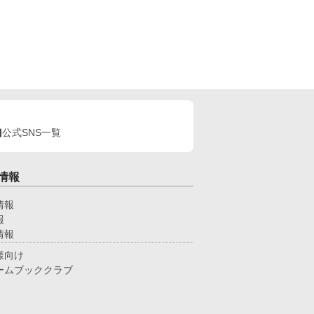
公式SNS一覧
情報
情報
報
情報
様向け
ームブッククラブ