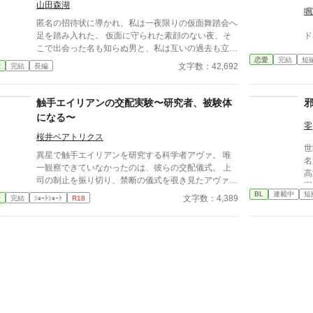
山田森湖
普通じゃない。 「掃除だけじゃダメだろ？ ご主人
鳴
様の癒しも、メイドの大事な仕事だろ？」 手を握ら
匿名の招待状に導かれ、私は一夜限りの仮面舞踏会へ
れるたび、耳元で囁かれるたび、心臓がバクバクす
足を踏み入れた。 仮面に守られた素顔のない夜、そ
ド
る。 なのに、ひなたの体はどんどん反応してしまっ
こで出会った名も知らぬ男と、私は互いの過去も立場
て…。 怒ったり照れたりしながらも、次第に蓮に惹
恋愛
完結
短
も伏せたまま、抗えない引力に身を委ねる。 「今夜
文字数：42,692
愛
完結
長編
かれていくひなた。 だけど、彼にはまだ知られてい
だけ」——そう約束したはずの関係は、夜明けととも
ない秘密があって―― 「…ほんとは、ずっと前か
に終わった。 しかし、彼の声、仕草、触れた感触
ら、私…」 ただのメイドなんかじゃ終わりたくな
は、日常へ戻った私の心から消えることはなかった。
触手エイリアンの交配実験〜研究者、被験体
い。 恋と欲望が交差する、ちょっぴり危険な主従ラ
数日後、仕事の場で再会した一人の男性。 仮面を外
になる〜
ブストーリー。
したその声に、私は確信する。 あの夜の男は、決し
零
て“過去”にはならない。 名前を呼ばず、素性を語ら
桜井ベアトリクス
世
ず、ただ感情と身体だけを重ねる密会。 惹かれ合う
異星で触手エイリアンを研究する科学者アヴァ。 唯
名
ほどに増していく不安と疑念。 彼は何者なのか。 そ
一観察できていなかったのは、彼らの交配儀式。 上
高
して、私は彼に何を隠しているのか。 やがて明かさ
司の制止を振り切り、禁断の儀式を覗き見たアヴァは
園
れる彼の正体と、私自身の秘密。 仮面の下に隠され
―― 交わる触手に、抑えきれない欲望を覚える。
BL
連載中
短
の
文字数：4,389
愛
完結
ｼｮｰﾄｼｮｰﾄ
R18
ていたのは、欲望だけではなく、社会的立場と危うい
「私も……私も交配したい」 太く長い触手が、体の
古
選択だった。 再び訪れる仮面の夜。 真実を知った二
奥深くまで侵入してくる。 研究者が、快楽の実験体
躍する 意志をな
人は、それでもなお互いを求め合うのか。 仮面を外
になる夜。
消える教
した先にあるのは、破滅か、それとも未来か——。
ァ