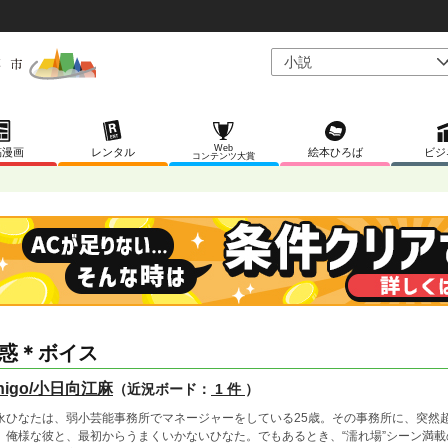
Web
稿漫画
レンタル
絵本ひろば
ビジ
コンテンツ大賞
惑＊ボイス
chigo/小日向江麻
（近況ボード：
1 件
）
永ひなたは、弱小芸能事務所でマネージャーをしている25歳。その事務所に、突然
。俺様な彼と、最初からうまくいかないひなた。でもあるとき、“濡れ場”シーン満