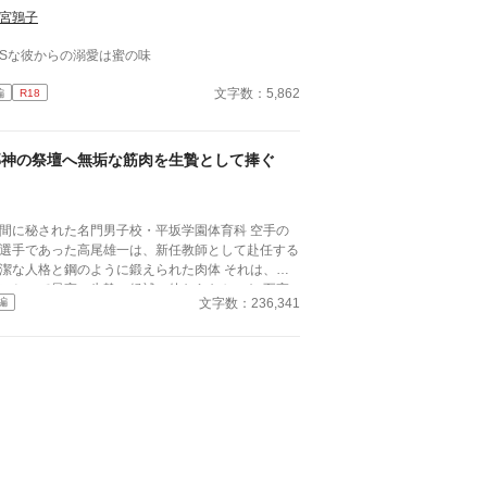
宮鶉子
Sな彼からの溺愛は蜜の味
文字数：5,862
編
R18
邪神の祭壇へ無垢な筋肉を生贄として捧ぐ
間に秘された名門男子校・平坂学園体育科 空手の
選手であった高尾雄一は、新任教師として赴任する
潔な人格と鋼のように鍛えられた肉体 それは、学
にとって最高の生贄の候補に他ならなかった 至高
文字数：236,341
編
筋肉を持つ、精神を削られ意志をなくした青年を太
の神に捧げるため、“水”、“風”、“土”の信奉者達が暗
くし筋肉の操り人形と化した“デク”
師 山奥の男子校で繰り広げられるダークフ
ンタジー