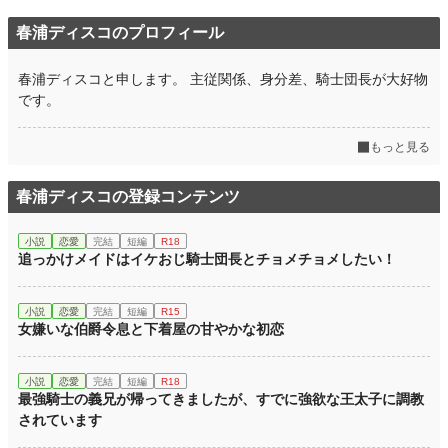
春浦ディスコのプロフィール
春浦ディスコと申します。 主従関係、身分差、騎士団長が大好物
です。
もっと見る
春浦ディスコの登録コンテンツ
小説
恋愛
完結
短編
R18
追っかけメイドはイケおじ騎士団長とチョメチョメしたい！
小説
恋愛
完結
短編
R15
女嫌いな伯爵令息と下着屋の甘やかな初恋
小説
恋愛
完結
短編
R18
最強騎士の義兄が帰ってきましたが、すでに強欲な王太子に調教
されています