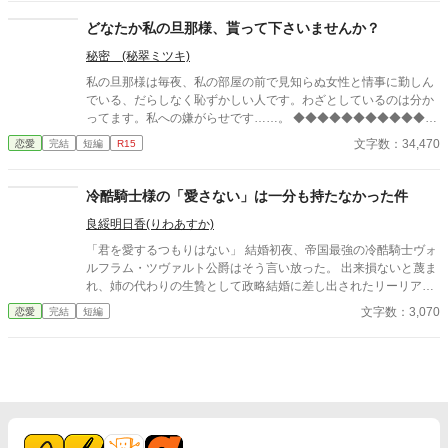
からか新たな婚約者が出ないディーナに、もしかしたら王子の側
妃になるんじゃないかと噂が立った。 王妃教育の他にも家庭教師
どなたか私の旦那様、貰って下さいませんか？
をつけられ、勉強が好きになったディーナは、毎日のように図書
秘密 (秘翠ミツキ)
館へと運んでいた。その時に出会ったトロッツィ公爵当主のルキ
アーノと出会って、いつからか彼の事を好きとなっていた… こち
私の旦那様は毎夜、私の部屋の前で見知らぬ女性と情事に勤しん
らの作品は「小説家になろう」にも、掲載されています。
でいる、だらしなく恥ずかしい人です。わざとしているのは分か
ってます。私への嫌がらせです……。 ◆◆◆◆◆◆◆◆◆◆◆◆
◆◆◆◆◆◆◆◆◆◆◆ 政略結婚で、離縁出来ないけど離縁した
文字数：34,470
恋愛
完結
短編
R15
い。 無類の女好きの従兄の侯爵令息フェルナンドと伯爵令嬢のロ
ゼッタは、結婚をした。毎晩の様に違う女性を屋敷に連れ込む
彼。政略結婚故、愛妾を作るなとは思わないが、せめて本邸に連
冷酷騎士様の「愛さない」は一分も持たなかった件
れ込むのはやめて欲しい……気分が悪い。 彼は所謂美青年で、若
良綏明日香(りわあすか)
くして騎士団副長であり兎に角モテる。結婚してもそれは変わら
ず……。 ロゼッタが夜会に出れば見知らぬ女から「今直ぐフェル
「君を愛するつもりはない」 結婚初夜、帝国最強の冷酷騎士ヴォ
ナンド様と別れて‼︎」とワインをかけられ、ただ立っているだけな
ルフラム・ツヴァルト公爵はそう言い放った。 出来損ないと蔑ま
のに女性達からは終始凄い形相で睨まれる。 居た堪れなくなり、
れ、姉の代わりの生贄として政略結婚に差し出されたリーリア・
広間の外へ逃げれば元凶の彼が見知らぬ女とお楽しみ中……。 こ
ミラベルにとって、それはむしろ救いだった。 愛を期待されない
文字数：3,070
恋愛
完結
短編
んな旦那様、いりません！ 誰か、私の旦那様を貰って下さ
のなら、失望させることもない。 契約妻として静かに役目を果た
い……。
そうとしたリーリアは、緩んだ軍服のボタンを自らの銀髪と微弱
な強化魔法で直す。 ただ「役に立ちたい」という一心だった。 ―
―その瞬間。 冷酷騎士の情緒が崩壊した。 「君は、自分の価値を
分かっていない」 開始一分で愛さない宣言は撤回。 無自覚に自己
評価が低い妻に、激重独占欲を発症した最強騎士が爆誕する。 以
後、 寝室は強制統合 常時抱っこ移動 一秒ごとに更新される溺愛