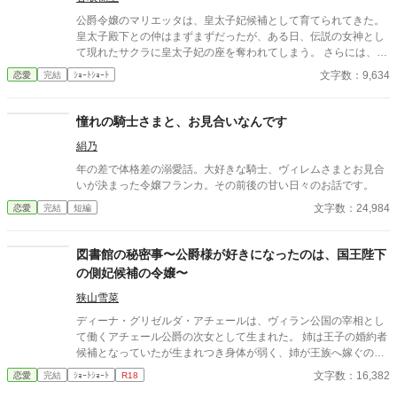
公爵令嬢のマリエッタは、皇太子妃候補として育てられてきた。
皇太子殿下との仲はまずまずだったが、ある日、伝説の女神とし
て現れたサクラに皇太子妃の座を奪われてしまう。 さらには、サ
クラの陰謀により、マリエッタは反逆罪により国外追放されて、
文字数：9,634
恋愛
完結
ｼｮｰﾄｼｮｰﾄ
のたれ死んでしまう。 しかし、死んだと思っていたのに、気づけ
ばサクラが現れる二年前の16歳のある日の朝に戻っていた。 それ
は避けなければと別の行き方を探るが、なぜか殿下に一度目の人
憧れの騎士さまと、お見合いなんです
生の時以上に溺愛されてしまい……！？
絹乃
年の差で体格差の溺愛話。大好きな騎士、ヴィレムさまとお見合
いが決まった令嬢フランカ。その前後の甘い日々のお話です。
文字数：24,984
恋愛
完結
短編
図書館の秘密事〜公爵様が好きになったのは、国王陛下
の側妃候補の令嬢〜
狭山雪菜
ディーナ・グリゼルダ・アチェールは、ヴィラン公国の宰相とし
て働くアチェール公爵の次女として生まれた。 姉は王子の婚約者
候補となっていたが生まれつき身体が弱く、姉が王族へ嫁ぐのに
不安となっていた公爵家は、次女であるディーナが姉の代わりが
文字数：16,382
恋愛
完結
ｼｮｰﾄｼｮｰﾄ
R18
務まるように、王子の第二婚約者候補として成人を迎えた。 いつ