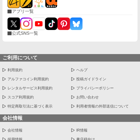
妻を傷つける者には容赦なし宣言 甘さ過多、独占欲過剰、愛情暴
走中。 さらにはリーリアを取り戻そうとする実家の横槍まで入り
アプリ一覧
――？ 自己評価ゼロの健気令嬢と愛が一分も我慢できなかった最
強騎士。 溺愛が止まらない、契約結婚から始まる甘すぎる逆転ラ
ブコメ
公式SNS一覧
ご利用について
利用規約
ヘルプ
アルファコイン利用規約
投稿ガイドライン
レンタルサービス利用規約
プライバシーポリシー
スコア利用規約
お問い合わせ
特定商取引法に基づく表示
利用者情報の外部送信について
会社情報
会社情報
IR情報
採用情報
書店様向け