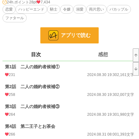
24h.ポイント
28pt
7,434
前作「婚活に失敗したら第四王子の家庭教師になりました」と同じ世界観です
恋愛
ハッピーエンド
騎士
令嬢
溺愛
両片思い
バカップル
が、単品でお読みいただけます。
ファタール
小説
21,945 位 / 228,692 件
アプリで読む
恋愛
9,557 位 / 66,343 件
お気に入り
702
目次
感想
24h.ポイント
28 pt
第1話 二人の婚約者候補①
文字数
70,826
231
2024.08.30 19:30
2,161文字
更新日時
2024.09.11 19:00
第2話 二人の婚約者候補②
初回公開日時
2024.08.30 19:30
258
2024.08.30 19:30
2,007文字
初回完結日時
2024.09.11 19:01
第3話 二人の婚約者候補③
週間ポイント
49 pt (46,319 位)
264
2024.08.30 19:30
1,980文字
月間ポイント
484 pt (35,358 位)
第4話 第二王子とお茶会
266
2024.08.31 08:00
1,393文字
年間ポイント
8,470 pt (34,649 位)