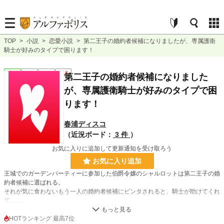
TOP
>
小説
>
恋愛小説
>
第二王子の婚約者候補になりましたが、専属護衛
騎士が好みのタイプで困ります！
恋愛
完結
短編
R18
第二王子の婚約者候補になりました
が、専属護衛騎士が好みのタイプで困
ります！
春浦ディスコ
（近況ボード：
3 件
）
お気に入りに追加して更新通知を受け取ろう
お気に入り追加
王城でのガーデンパーティーに参加した伯爵令嬢のシャルロットは第二王子の婚
約者候補に選ばれる。
それが気に食わないもう一人の婚約者候補にビンタされると、騎士が助けてくれ
て……。
第二王子の婚約者候補になったシャルロットが堅物な専属護衛騎士のアランと両
片思いを経たのちに溺愛されるお話。
HOTランキング 最高7位