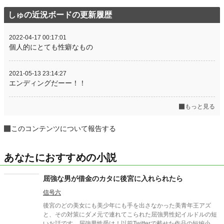
しゅの近況ボードの更新履歴
2022-04-17 00:17:01
個人的にとても性癖なもの
2021-05-13 23:14:27
エンディングだーー！！
もっと見る
このコンテンツについて報告する
あなたにおすすめの小説
屈強な男が借金のカタに後宮に入れられたら
信号六
後宮のどの美女にも美少年にも手を出さなかった美青年王アズ
と、その対策にダメ元で連れてこられた屈強男性妃イルドルの短
いお話です。屈強男性受け！以前Twitterで載せた作品の短編小説