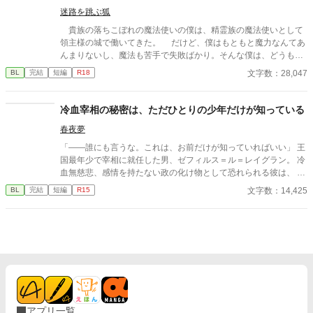
なことより二人で気ままに過ごしたいです！
迷路を跳ぶ狐
貴族の落ちこぼれの魔法使いの僕は、精霊族の魔法使いとして
領主様の城で働いてきた。 だけど、僕はもともと魔力なんてあ
んまりないし、魔法も苦手で失敗ばかり。そんな僕は、どうも人
をイラつかせるらしい。わざとやってるのか！ と、怒鳴られる
文字数：28,047
BL
完結
短編
R18
ことも多かった。 ある日僕は使用人に命じられて働く最中、魔
力が大好きらしい魔法使いに出会った。たまに驚くようなことも
するけど、僕は彼と話すのは楽しかった。 そんな毎日を過ごし
冷血宰相の秘密は、ただひとりの少年だけが知っている
ていたら、城に別の魔法使いが迎えられることになり、領主様は
春夜夢
僕のことはもういらなくなったらしい。売ろうとしたようだが、
無能と噂の僕に金を出す貴族はいなくて、処刑しようなんて考え
「――誰にも言うな。これは、お前だけが知っていればいい」 王
ていたようだ。なんだよそれ！！ そんなの絶対に嫌だぞ！！
国最年少で宰相に就任した男、ゼフィルス＝ル＝レイグラン。 冷
だけど、僕に拒否する権利なんてないし、命じられたら死ぬしか
血無慈悲、感情を持たない政の化け物として恐れられる彼は、 な
ない…… 怯える僕を助けてくれたのが、あの魔法使いだった。
ぜか、貧民街の少年リクを城へと引き取る。 誰に対しても一切の
文字数：14,425
BL
完結
短編
R15
領主様の前で金を積み上げ、「魔法なら、俺がうまく使えるよう
温情を見せないその男が、 唯一リクにだけは、優しく微笑む――
にしてあげる。他にも条件があるなら飲むから、それ、ちょうだ
その裏に隠された、王政を揺るがす“とある秘密”とは。 孤児の少
い」って言ったらしい。よく分からないが、精霊族の魔力が欲し
年が踏み入れたのは、 権謀術数渦巻く宰相の世界と、 その胸に秘
かったのか？？ そんなわけで、僕は、その魔法使いの屋敷に連
められた「決して触れてはならない過去」。 これは、孤独なふた
れてこられた。「これからたくさん弄ぶね」って言われたけど、
りが出会い、 やがて世界を変えていく、 静かで、甘くて、痛いほ
どういう意味なんだろう……それに僕、もしかしてこの人のこ
ど愛しい恋の物語。
と、好き……なんじゃないかな……
アプリ一覧