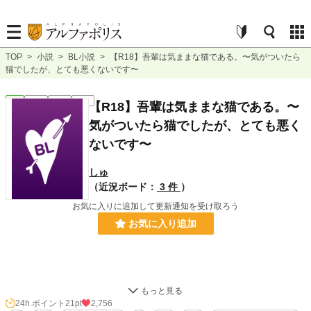
TOP
>
小説
>
BL小説
>
【R18】吾輩は気ままな猫である。〜気がついたら
猫でしたが、とても悪くないです〜
BL
完結
短編
R18
【R18】吾輩は気ままな猫である。〜
気がついたら猫でしたが、とても悪く
ないです〜
しゅ
（近況ボード：
3 件
）
お気に入りに追加して更新通知を受け取ろう
お気に入り追加
猫と人間の超スピーディーイチャイチャハッピーエンド物語です。起承転結ない
です。おかしいな。どうしてだろう。
24h.ポイント
21pt
2,756