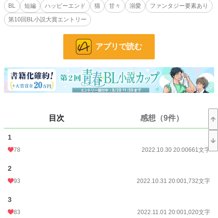
BL
短編
ハッピーエンド
猫
甘々
溺愛
ファンタジー要素あり
作者はやはり獣人とショタが好きです。(フィクションに限りますよ、勿論。)
第10回BL小説大賞エントリー
大体そんな感じの話です。ほんとに。
アプリで読む
※主人公(受け)と攻めの視点変更があります。
わかりにくかったら教えてください。
※多少猫ちゃんについて調べましたが、やはり物語を好きに描きたいがために絶
対事実とは異なるやろな的内容もございます。許してください。異世界は神秘。
※Rな話の時は※をつけます。背後に気をつけてお楽しみください。(獣姦はな
いです。)
目次
感想（9件）
※お祭り(BL大賞)はじまりましたね............ワクワク.........良作たんまり出ますよ
うに.........ｹﾞﾍｹﾞﾍ 地味にこちらも参加しておりますが、心持ちは『お祭
1
り！？！！えっ私も行く！！』です。祭り最高。
78
2022.10.30 20:00
661文字
それでは、どうぞよしなに。
2
93
2022.10.31 20:00
1,732文字
小説
25,981 位 / 228,847 件
3
BL
6,734 位 / 31,440 件
83
2022.11.01 20:00
1,020文字
お気に入り
269