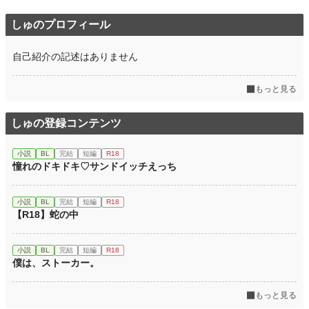
しゅのプロフィール
自己紹介の記述はありません
もっと見る
しゅの登録コンテンツ
小説
BL
完結
短編
R18
憧れのドキドキ♡サンドイッチえっち
小説
BL
完結
短編
R18
【R18】蛇の中
小説
BL
完結
短編
R18
僕は、ストーカー。
もっと見る