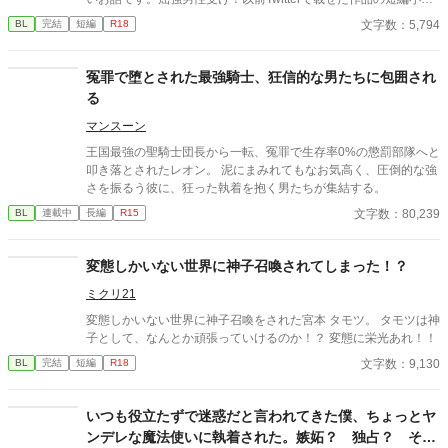
版です。 （ムーンライトノベルズ、pixivにも載せています）
文字数：5,794
BL
完結
短編
R18
冤罪で堕とされた最強騎士、狂信的な男たちに包囲され
る
マンスーン
​王国最強の聖騎士団長から一転、冤罪で生存率0%の懲罰部隊へと
叩き落とされたレオン。 泥にまみれてもなお気高く、圧倒的な強
さを振るう彼に、狂った執着を抱く男たちが集結する。
文字数：80,239
BL
連載中
長編
R15
変態しかいない世界に神子召喚されてしまった！？
ミクリ21
変態しかいない世界に神子召喚をされた宮本 タモツ。 タモツは神
子として、なんとか頑張っていけるのか！？ 変態に栄光あれ！！
文字数：9,130
BL
完結
短編
R18
いつも役立たずで迷惑だと言われてきた僕、ちょっとヤ
ンデレな魔法使いに執着された。嫉妬？ 独占？ そん