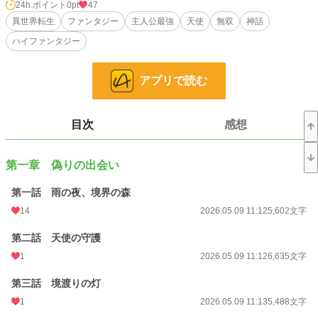
アで目を覚ます。
24h.ポイント
0pt
47
左胸に刻まれていたのは、分類不能の魂紋《捨てられた神の軍勢》。
異世界転生
ファンタジー
主人公最強
天使
無双
神話
呼びかけに応じて現れたのは、白金の翼を持つ第九位天使ルミナだった。
ハイファンタジー
低位の魔物ですら人には脅威となるこの世界で、天使の力はあまりにも規格外。
ユーマはルミナをはじめとする天使たちと共に、普通なら詰む依頼や異常を圧倒
アプリで読む
的に解決していく。
やがて彼のもとには、走る第八位ノエル、整える第七位カナエル、そしてさらな
る天使たちが現れる。
目次
感想
九人の天使を従える魂紋は、ギルド、国家、教会、そして神々の古い秩序さえ揺
るがしていく。
第一章 偽りの出会い
しかし《捨てられた神の軍勢》という名には、まだ誰も知らないもう一つの意味
が隠されていた。
第一話 雨の夜、境界の森
これは、最強の軍勢を得た青年が、与えられた役割ではなく、自分の意志で選び
14
2026.05.09 11:12
5,602文字
直す物語。
第二話 天使の守護
小説
228,618 位 / 228,618 件
1
2026.05.09 11:12
6,635文字
ファンタジー
53,262 位 / 53,262 件
第三話 境渡りの灯
1
2026.05.09 11:13
5,488文字
お気に入り
79