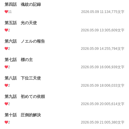
24h.ポイント
0 pt
第四話 魂紋の記録
11
2026.05.09 11:13
4,775文字
文字数
237,113
第五話 光の天使
更新日時
2026.05.25 09:00
2
2026.05.09 13:30
5,609文字
初回公開日時
2026.05.08 21:03
第六話 ノエルの報告
週間ポイント
14 pt (70,247 位)
2
2026.05.09 14:25
5,794文字
月間ポイント
126 pt (60,811 位)
第七話 標の主
年間ポイント
21,788 pt (18,981 位)
2
2026.05.09 16:00
6,939文字
累計ポイント
21,788 pt (68,276 位)
第八話 下位三天使
2
2026.05.09 18:00
6,033文字
第九話 初めての依頼
2
2026.05.09 20:00
5,614文字
第十話 圧倒的解決
2
2026.05.09 21:00
5,380文字