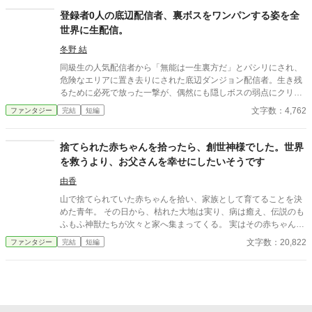
（？）を助ける。だがその正体は、数千年の眠りから目覚めた伝
登録者0人の底辺配信者、裏ボスをワンパンする姿を全
説の「終焉の竜」だった！「この恩、一生かけて返そう」「え
世界に生配信。
っ、いらないですよ。ただのトカゲさんでしょ？」無自覚に神話
級の魔法を使いこなし、聖域の薬草を雑草のごとく引き抜くアル
冬野 結
ト。最強の竜をペットに従え、本人の知らないところで世界を救
同級生の人気配信者から「無能は一生裏方だ」とパシリにされ、
い、気づけば聖女や王女からも執着されることに……。これは、
危険なエリアに置き去りにされた底辺ダンジョン配信者。生き残
自覚ゼロの最強青年が、無意識に世界をひっくり返していくスロ
るために必死で放った一撃が、偶然にも隠しボスの弱点にクリテ
ーライフ（？）ファンタジー。
ィカルヒット。しかもその瞬間、バグで配信がオンになってい
文字数：4,762
ファンタジー
完結
短編
た。コメント欄は秒速1万件のギガバズ。手のひらを返してコラ
ボを求める元同級生だが、世界最強のギルドからスカウトされた
主人公の目に、彼はもう映っていない。
捨てられた赤ちゃんを拾ったら、創世神様でした。世界
を救うより、お父さんを幸せにしたいそうです
由香
山で捨てられていた赤ちゃんを拾い、家族として育てることを決
めた青年。 その日から、枯れた大地は実り、病は癒え、伝説のも
ふもふ神獣たちが次々と家へ集まってくる。 実はその赤ちゃんの
正体は、この世界を創った創世神だった。 「いっぱい育ててくれ
文字数：20,822
ファンタジー
完結
短編
てありがとう。今度は私がお父さんを幸せにする番だよ。」 これ
は、神様が初めて手に入れた”家族”との、優しくて温かな奇跡の
物語。