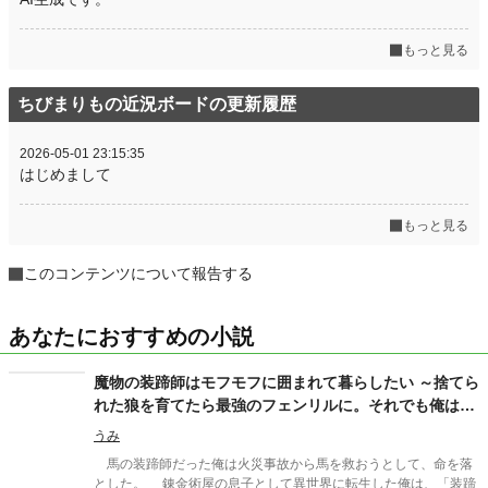
もっと見る
ちびまりもの近況ボードの更新履歴
2026-05-01 23:15:35
はじめまして
もっと見る
このコンテンツについて報告する
あなたにおすすめの小説
魔物の装蹄師はモフモフに囲まれて暮らしたい ～捨てら
れた狼を育てたら最強のフェンリルに。それでも俺は甘
やかします～
うみ
馬の装蹄師だった俺は火災事故から馬を救おうとして、命を落
とした。 錬金術屋の息子として異世界に転生した俺は、「装蹄