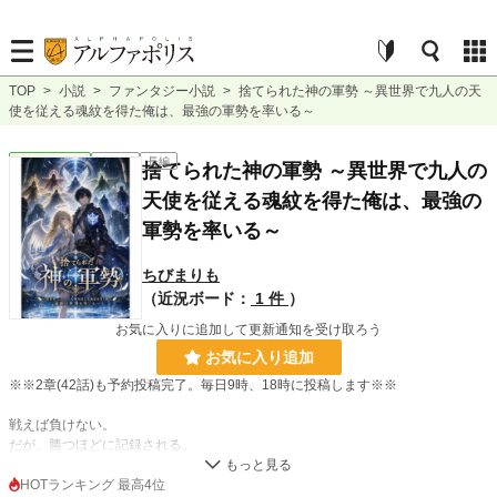
TOP
>
小説
>
ファンタジー小説
>
捨てられた神の軍勢 ～異世界で九人の天
使を従える魂紋を得た俺は、最強の軍勢を率いる～
ファンタジー
連載中
長編
捨てられた神の軍勢 ～異世界で九人の
天使を従える魂紋を得た俺は、最強の
軍勢を率いる～
ちびまりも
（近況ボード：
1 件
）
お気に入りに追加して更新通知を受け取ろう
お気に入り追加
※※2章(42話)も予約投稿完了。毎日9時、18時に投稿します※※
戦えば負けない。
だが、勝つほどに記録される。
雨の夜、誰かを助けようとした大学生・高瀬悠真は、剣と魔法の異世界エルセリ
HOTランキング 最高4位