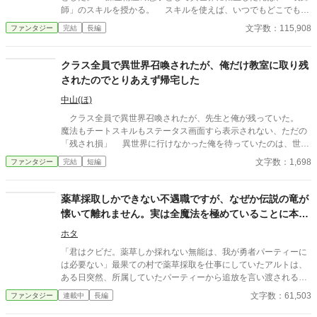
師」のスキルを授かる。 スキルを使えば、いつでもどこでも装
蹄を作ることができたのだが……使い勝手が悪くお金も稼げない
文字数：115,908
ファンタジー
完結
長編
ため、冒険者になった。 冒険者となった俺は、カメレオンに似
たペットリザードと共に実家へ素材を納品しつつ、夢への資金を
ためていた。 俺の夢とは街の郊外に牧場を作り、動物や人に懐
クラス全員で異世界召喚されたが、俺だけ教室に取り残
くモンスターに囲まれて暮らすこと。 ついに資金が集まる目途
されたのでとりあえず帰宅した
が立ち意気揚々と街へ向かっていた時、金髪のテイマーに蹴飛ば
され罵られた狼に似たモンスター「ワイルドウルフ」と出会う。
中山(ほ)
居ても立ってもいられなくなった俺は、金髪のテイマーからワ
クラス全員で異世界召喚されたが、先生と俺が残っていた。
イルドウルフを守り彼を新たな相棒に加える。 爪の欠けていた
魔法もチートスキルもステータス画面すら表示されない、ただの
ワイルドウルフのために装蹄師スキルで爪を作ったところ……途
「残され損」 異世界に行けなかった俺を待っていたのは、世知
端にワイルドウルフが覚醒したんだ！ 一週間の修行をするだけ
辛い現実だった。 AI使用状況 GoogleのGeminiさん使ってます〜
文字数：1,698
ファンタジー
完結
短編
で、Eランクのワイルドウルフは最強のフェンリルにまで成長し
誤字脱字チェックと調べ物お願いしてます
ていたのだった。 でも、どれだけ獣魔が強くなろうが俺の夢は
変わらない。 そう、モフモフたちに囲まれて暮らす牧場を作る
薬草採取しかできない不遇職ですが、なぜか伝説の竜が
んだ！
懐いて離れません。実は全魔法を極めていることに本人
気づかず、今日も無自覚に魔王級をワンパン
ホタ
「君はクビだ。薬草しか採れない無能は、我が勇者パーティーに
は必要ない」最果ての村で薬草採取を仕事にしていたアルトは、
ある日突然、所属していたパーティーから追放を言い渡される。
しかし、アルトは悲しまなかった。むしろ「これで大好きな薬草
文字数：61,503
ファンタジー
連載中
長編
を好きなだけ採れる！」と大喜び。心機一転、森の奥深くで採取
を始めたアルトだったが、ひょんなことから傷ついたトカゲ