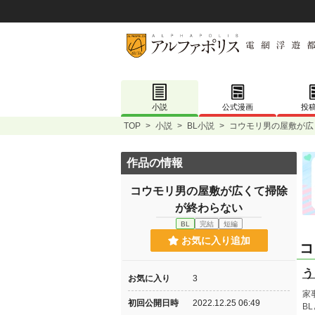
小説
公式漫画
投
TOP
>
小説
>
BL小説
>
コウモリ男の屋敷が広
作品の情報
コウモリ男の屋敷が広くて掃除
が終わらない
BL
完結
短編
お気に入り追加
コ
う
お気に入り
3
家
初回公開日時
2022.12.25 06:49
B