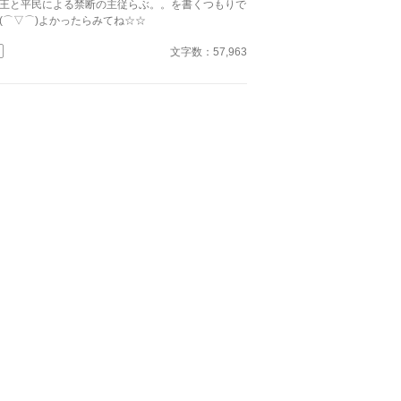
王と平民による禁断の主従らぶ。。を書くつもりで
だった。前にいる彼から聞いたこともない怒声が俺
(⌒▽⌒)よかったらみてね☆☆
届いたのは。 ⚪︎佐藤玲央……微笑みの王子と呼
れ、常に笑顔を絶やさない。物腰柔らかな姿勢に男
文字数：57,963
問わずモテる ⚪︎中田真……両親の転勤で引っ越して
た転校生。平凡な容姿で口が悪いがクラスに馴染め
誰とも話さないので王子しか知らないし、これから
バレない ※全四話、予約投稿済み。 本編に攻
の名前が出てこないの書き終わってから気が付い
。3/16タイトル少し変更しました。 ※後日談を3/2
に投稿予定←しました。Rを書くかはまだ悩み中