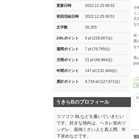
更新日時
2022.12.25 06:52
小
ニ
初回完結日時
2022.12.25 06:51
兄
な
文字数
26,355
佐
24h.ポイント
0 pt (228,667位)
黒
な
週間ポイント
7 pt (78,785位)
長
月間ポイント
21 pt (99,984位)
p
年間ポイント
147 pt (132,404位)
累計ポイント
4,734 pt (127,871位)
小
B
うきらBのプロフィール
コツコツ BLなどを書いていきたい
です。好きな傾向は、ヘタレ攻めツ
ンデレ、面倒くさい人と真人間、年
下攻めなどです。
前