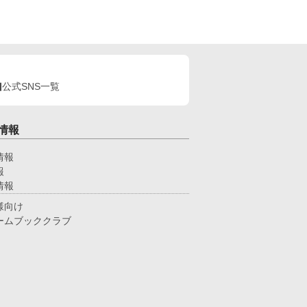
公式SNS一覧
情報
情報
報
情報
様向け
ームブッククラブ