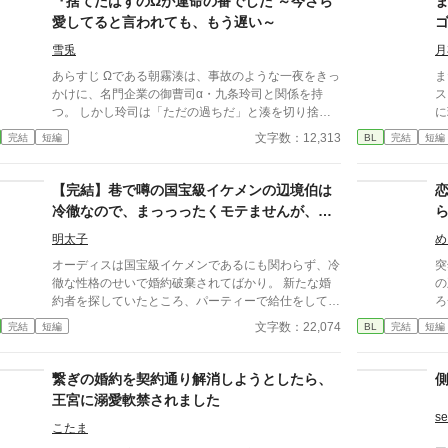
『捨てたはずのΩが運命の番でした ～今さら
消える教師 山奥の男子校で繰り広げられるダークフ
愛してると言われても、もう遅い～
ァンタジー
雪兎
月
あらすじ Ωである朝霧湊は、事故のような一夜をきっ
ま
かけに、名門企業の御曹司α・九条玲司と関係を持
ス
つ。 しかし玲司は「ただの過ちだ」と湊を切り捨
に
て、政略結婚のためβの婚約者との未来を選んだ。 深
う。 翌朝すべての記憶
文字数：12,313
完結
短編
BL
完結
短編
く傷ついた湊は、彼の前から姿を消す。 数か月後―
ヴ
―。 湊の身体は、これまで誰も知らなかった希少な
「
『遅咲きΩ』として覚醒する。 その瞬間、玲司は初め
ない」 逃げよう
【完結】巷で噂の国宝級イケメンの辺境伯は
て湊こそが運命の番だったと知る。 「戻ってきてく
さない
冷徹なので、まっっったくモテませんが、こ
れ」 今さら必死に追いかけてくる玲司。 だが湊の隣
デ
の度婚約者ができました。
には、自分を支え続けてくれた医師のα・神崎伊織が
明太子
め
いた。 「あなたは俺を捨てたでしょう」 後悔に苦し
オーディスは国宝級イケメンであるにも関わらず、冷
突
むα、執着する第二のα、そして希少Ωを巡る陰謀。
徹な性格のせいで婚約破棄されてばかり。 新たな婚
の
もう二度と傷つきたくないΩが最後に選ぶ相手とは―
約者を探していたところ、パーティーで給仕をしてい
ろ
―。 捨てた側の後悔と執着が加速する、すれ違いオ
た貧乏貴族の次男セシルと出会い、一目惚れしてしま
事
文字数：22,074
完結
短編
BL
完結
短編
メガバースBL。
う。 しかし、恋愛偏差値がほぼ０のオーディスのア
で
プローチは空回りするわ、前婚約者のフランチェスカ
だ
の邪魔が入るわとセシルとの距離は縮まったり遠ざか
な
繋ぎの婚約を契約通り解消しようとしたら、
ったり…？ 冷徹だったはずなのに溺愛まっしぐらの
に
王宮に溺愛軟禁されました
オーディスと元気だけどおっちょこちょいなセシルの
彼
se
ドタバタラブコメです。
の
こたま
ス