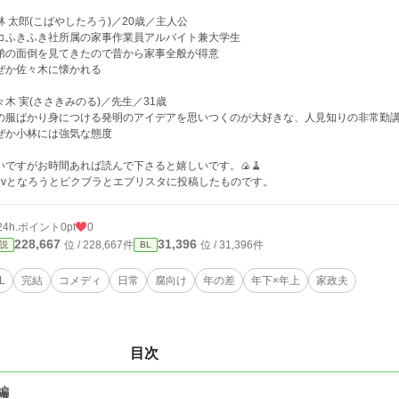
林 太郎(こばやしたろう)／20歳／主人公
コふきふき社所属の家事作業員アルバイト兼大学生
弟の面倒を見てきたので昔から家事全般が得意
ぜか佐々木に懐かれる
々木 実(ささきみのる)／先生／31歳
の服ばかり身につける発明のアイデアを思いつくのが大好きな、人見知りの非常勤
ぜか小林には強気な態度
いですがお時間あれば読んで下さると嬉しいです。🍙🧹
ixivとなろうとピクブラとエブリスタに投稿したものです。
24h.ポイント
0pt
0
228,667
31,396
位 / 228,667件
位 / 31,396件
説
BL
L
完結
コメディ
日常
腐向け
年の差
年下×年上
家政夫
目次
編