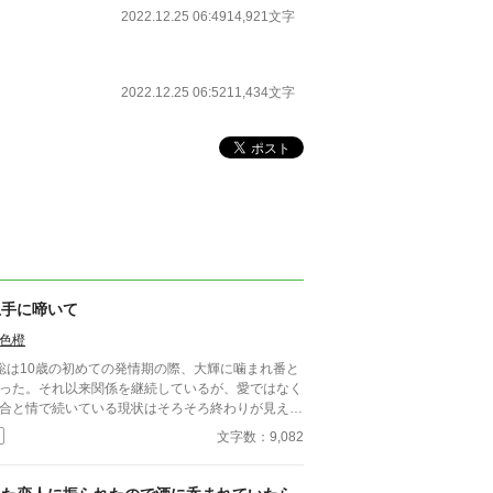
2022.12.25 06:49
14,921文字
2022.12.25 06:52
11,434文字
上手に啼いて
色橙
聡は10歳の初めての発情期の際、大輝に噛まれ番と
った。それ以来関係を継続しているが、愛ではなく
合と情で続いている現状はそろそろ終わりが見えて
た。 ■注意*独自オメガバース設定。■『それは愛か
文字数：9,082
能か』と同じ世界設定です。関係は一切なし。