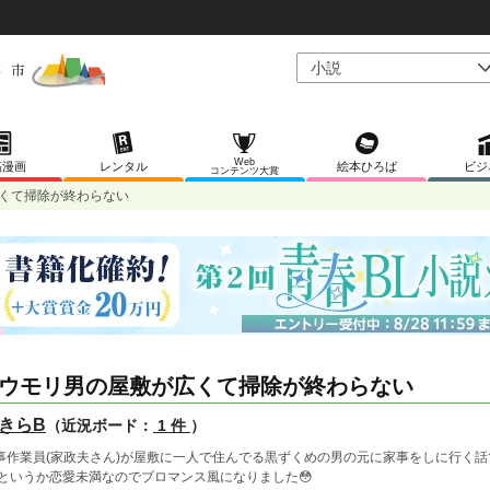
Web
稿漫画
レンタル
絵本ひろば
ビジ
コンテンツ大賞
くて掃除が終わらない
ウモリ男の屋敷が広くて掃除が終わらない
きらB
（近況ボード：
1 件
）
事作業員(家政夫さん)が屋敷に一人で住んでる黒ずくめの男の元に家事をしに行く話で
Lというか恋愛未満なのでブロマンス風になりました😳