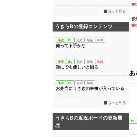
もっと見る
後
うきらBの登録コンテンツ
小説
BL
完結
短編
R18
俺って下手かな
小説
BL
完結
短編
R18
誰にでも優しいと困る
あ
小説
BL
完結
短編
お弁当にうさぎの林檎が入っている
もっと見る
うきらBの近況ボードの更新履
BL
歴