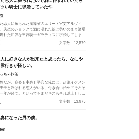
また恋人に振られたので酒に呑まれていたら
ゴツい騎士に求婚していた件
衣
た恋人に振られた魔導省のエリート官吏アルヴィ
。失恋のショックで酒に溺れた彼は勢いのまま酒場
現れた屈強な王宮騎士ガラティスに求婚してしま
を保持したまま絶望するアル
文字数：12,570
ィスだったが当のガラティスはなぜか本気だった。
安心しろ。俺は誠実な男だ。一度決めたことは覆さ
とするエリート魔導師と絶対に逃が
恋人に好きな人が出来たと思ったら、なにや
最強騎士 貢ぎ体質な男が捕まる強制恋愛コメ
ら雲行きが怪しい。
ィのつもりです！！
っちゃ抹茶
然だが、容姿も中身も平凡な俺には、超絶イケメン
王子と呼ばれる恋人がいる。付き合い始めてそろそ
一年が経つ。といってもまだキスもそれ以上もした
がない健全なお付き合い。王子は優しいけど意地悪
文字数：13,975
、いつも俺の心臓を高鳴らせてくる——だけどそれ
けだ。この前、喧嘩をした。それきり彼と話してい
い。付き合っているのか定かじゃない関係。挙句
側妻になった男の僕。
、今遠目から見つけた王子の側には可憐な女の子。
女が彼に寄り掛かって二人がキスをしている。 そ
len
瞬間、目の前が真っ黒になった。もう無理だ。俺が
イッチが切れたようにその場に立ち尽くした、その