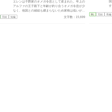
国
エレンは子爵家のオメガ令息として産まれた。年上の
時
す
アルファの王子殿下と年齢が釣り合うオメガ令息が少
の耳に
なく、他国との縁組も纏まらないため家格は低いが繋
ば
BL
完結
長編
ぎとして一応婚約をしている。王子のことは兄のよう
文字数：15,699
完結
短編
女
に慕っており、初恋の人ではあるけれど、契約終了時
き
期か王子に想い人が現れた時には解消されるものと考
ず
えていた。ところが婚約解消時期の直前に王子宮に軟
も多分
禁された。結婚を承諾するまでここから出さないと王
め
子から溢れるほどの愛を与えられる。ハッピーエンド
た
オメガバースBLです。
5