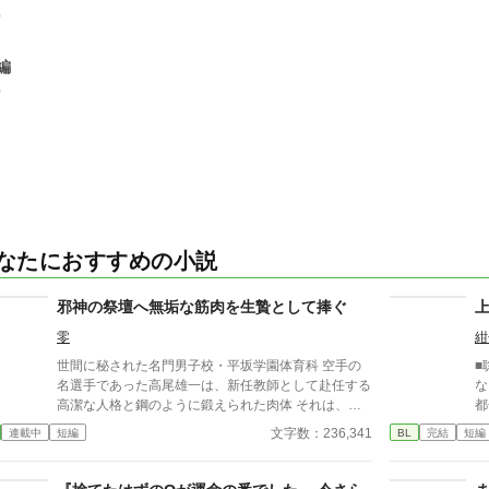
0
編
0
なたにおすすめの小説
邪神の祭壇へ無垢な筋肉を生贄として捧ぐ
零
紺
世間に秘された名門男子校・平坂学園体育科 空手の
■
名選手であった高尾雄一は、新任教師として赴任する
な
高潔な人格と鋼のように鍛えられた肉体 それは、学
都
園にとって最高の生贄の候補に他ならなかった 至高
い
文字数：236,341
連載中
短編
BL
完結
短編
の筋肉を持つ、精神を削られ意志をなくした青年を太
本
古の神に捧げるため、“水”、“風”、“土”の信奉者達が暗
躍する 意志をなくし筋肉の操り人形と化した“デク”