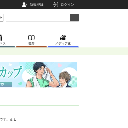
新規登録
ログイン
ネス
書籍
メディア化
す。🍙🧹