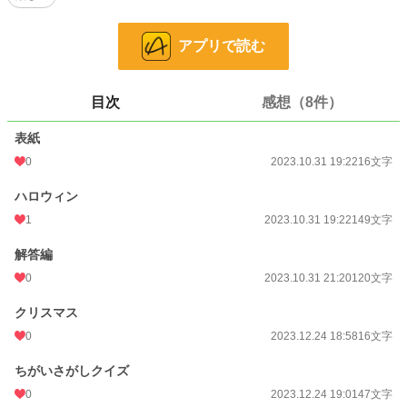
お気に入り
2
24h.ポイント
0 pt
アプリで読む
文字数
485
更新日時
2024.01.27 13:59
目次
感想（8件）
初回公開日時
2023.10.31 19:22
表紙
週間ポイント
0
0 pt (228,955 位)
2023.10.31 19:22
16文字
月間ポイント
0 pt (228,955 位)
ハロウィン
1
2023.10.31 19:22
149文字
年間ポイント
1,775 pt (70,224 位)
解答編
累計ポイント
10,366 pt (95,352 位)
0
2023.10.31 21:20
120文字
クリスマス
0
2023.12.24 18:58
16文字
ちがいさがしクイズ
0
2023.12.24 19:01
47文字