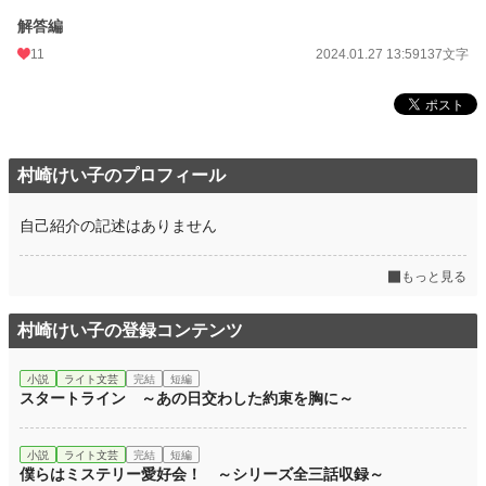
解答編
11
2024.01.27 13:59
137文字
村崎けい子のプロフィール
自己紹介の記述はありません
もっと見る
村崎けい子の登録コンテンツ
小説
ライト文芸
完結
短編
スタートライン ～あの日交わした約束を胸に～
小説
ライト文芸
完結
短編
僕らはミステリー愛好会！ ～シリーズ全三話収録～