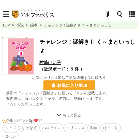
TOP
>
小説
>
絵本
>
チャレンジ！謎解きⅡ く～まといっしょ
絵本
連載中
短編
チャレンジ！謎解きⅡ く～まといっし
ょ
村崎けい子
（近況ボード：
9 件
）
お気に入りに追加して更新通知を受け取ろう
お気に入り追加
前回の『チャレンジ！謎解き』に続いて『Ⅱ』を連載します。
案内役は、白いコグマ キャラ。名前は、空舞(く～ま)です。
よろしくお願いします。
小説
228,955 位 / 228,955 件
24h.ポイント
0pt
12
クイズ
なぞなぞ
ハロウィン
クリスマス
動物
ほっこり
絵本
1,051 位 / 1,051 件
楽しい