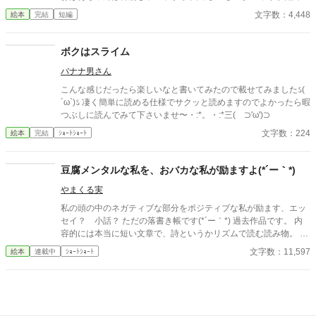
教え、 おんなのこはわくわくしながら帰宅します。 おうちに戻
文字数：4,448
絵本
完結
短編
り、ポットの呪文を唱えると、 驚くべき出来事が待っていました
ボクはスライム
バナナ男さん
こんな感じだったら楽しいなと書いてみたので載せてみましたઽ(
´ω`)ઽ 凄く簡単に読める仕様でサクッと読めますのでよかったら暇
つぶしに読んでみて下さいませ〜・:*。・:*三( ⊃'ω')⊃
文字数：224
絵本
完結
ｼｮｰﾄｼｮｰﾄ
豆腐メンタルな私を、おバカな私が励ますよ(*´ー｀*)
やまくる実
私の頭の中のネガティブな部分をポジティブな私が励ます、エッ
セイ？ 小話？ ただの落書き帳です(*´ー｀*) 過去作品です。 内
容的には本当に短い文章で、詩というかリズムで読む読み物。 見
方によっては大人の絵本という感じです。 私と同じで創作する事
文字数：11,597
絵本
連載中
ｼｮｰﾄｼｮｰﾄ
が好きな方や生きる事に不器用な方の止まり木みたいな場所にな
れたらな......なんて思い、こちらにも掲載してみました。 カクヨ
ムにも掲載しています。 表紙画像は chat gptに作成してもらい
ました(*'▽'*)