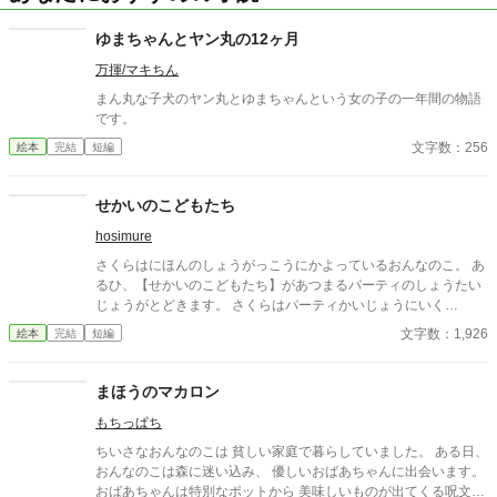
ゆまちゃんとヤン丸の12ヶ月
万揮/マキちん
まん丸な子犬のヤン丸とゆまちゃんという女の子の一年間の物語
です。
文字数：256
絵本
完結
短編
せかいのこどもたち
hosimure
さくらはにほんのしょうがっこうにかよっているおんなのこ。 あ
るひ、【せかいのこどもたち】があつまるパーティのしょうたい
じょうがとどきます。 さくらはパーティかいじょうにいく
と……。 ☆使用しているイラストは「かわいいフリー素材集いら
文字数：1,926
絵本
完結
短編
すとや」様のをお借りしています。 無断で転載することはお止
めください。
まほうのマカロン
もちっぱち
ちいさなおんなのこは 貧しい家庭で暮らしていました。 ある日、
おんなのこは森に迷い込み、 優しいおばあちゃんに出会います。
おばあちゃんは特別なポットから 美味しいものが出てくる呪文を