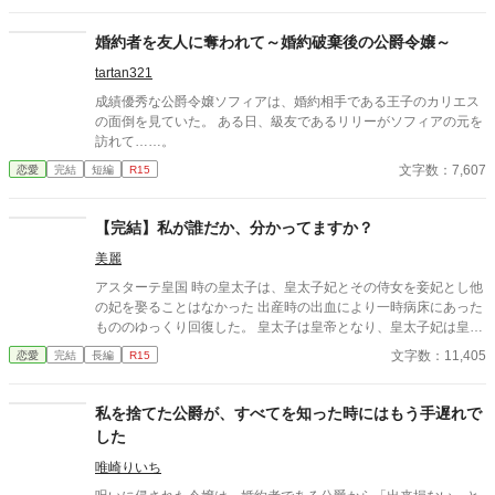
う。 恋人が誰なのかわからないのをいいことに、偽の恋人が次々
と名乗りをあげ王太子の婚約者の座を狙ってくる。おかげで不信
婚約者を友人に奪われて～婚約破棄後の公爵令嬢～
に陥ったサイラスに、レベッカは自分が恋人だと名乗り出せなく
tartan321
なってしまった。 サイラスの記憶喪失を解消するため、薬師兼魔
女であるレベッカは恋人であることを隠しながら、事件調査を協
成績優秀な公爵令嬢ソフィアは、婚約相手である王子のカリエス
力することになった。そうして記憶が戻らないまま二人の距離は
の面倒を見ていた。 ある日、級友であるリリーがソフィアの元を
再び近づいていく。だが、そんなおりにサイラスの偽の恋人を名
訪れて……。
乗りでた令嬢たちが、次々と襲われる事件も起き始めて……！？
文字数：7,607
恋愛
完結
短編
R15
※他のサイトにも掲載しています。 毎日更新です。
【完結】私が誰だか、分かってますか？
美麗
アスターテ皇国 時の皇太子は、皇太子妃とその侍女を妾妃とし他
の妃を娶ることはなかった 出産時の出血により一時病床にあった
もののゆっくり回復した。 皇太子は皇帝となり、皇太子妃は皇后
となった。 そして、皇后との間に産まれた男児を皇太子とした。
文字数：11,405
恋愛
完結
長編
R15
以降の子は妾妃との娘のみであった。 表向きは皇帝と皇后の仲は
睦まじく、皇后は妾妃を受け入れていた。 ただ、皇帝と皇后よ
り、皇后と妾妃の仲はより睦まじくあったとの話もあるようだ。
私を捨てた公爵が、すべてを知った時にはもう手遅れで
残念ながら、この妾妃は産まれも育ちも定かではなかった。 ま
した
た、後ろ盾も何もないために何故皇后の侍女となったかも不明で
あった。 そして、この妾妃の娘マリアーナははたしてどのような
唯崎りいち
娘なのか… １７話完結予定です。 完結まで書き終わっておりま