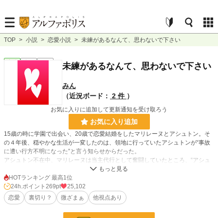
TOP
>
小説
>
恋愛小説
>
未練があるなんて、思わないで下さい
恋愛
完結
短編
未練があるなんて、思わないで下さい
みん
（近況ボード：
2 件
）
お気に入りに追加して更新通知を受け取ろう
お気に入り追加
15歳の時に学園で出会い、20歳で恋愛結婚をしたマリレーヌとアシュトン。そ
の４年後、穏やかな生活が一変したのは、領地に行っていたアシュトンが“事故
に遭い行方不明になった”と言う知らせからだった。
アシュトン不在中、マリレーヌは当主代行として奮闘していたところ、“アシュ
トンが見付かった”と言う知らせがあったのは、行方不明となってから半年が過
ぎてからだった。
HOTランキング 最高1位
ようやくの帰還に喜んだのも束の間、帰って来たアシュトンの隣には１人の女性
24h.ポイント
269pt
25,102
が居た。
恋愛
裏切り？
微ざまぁ
他視点あり
小説
5,224 位 / 228,851 件