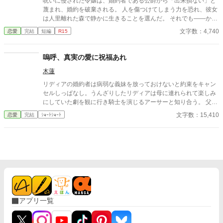
呪いに侵された令嬢は、婚約者である公爵から「出来損ない」と
す。 よろしくお願いいたします。
蔑まれ、婚約を破棄される。 人を傷つけてしまう力を恐れ、彼女
は人里離れた森で静かに生きることを選んだ。 それでも――かつ
て愛した人が死にかけていると知った時、彼女は自らの命を削
文字数：4,740
恋愛
完結
短編
R15
り、その命を救う。 想いを告げることもなく、すべてを置いて去
った彼女。 やがて真実を知った公爵は、彼女を求めて森へ向かう
が―― そこにいたのは、別の男に手を取られ、幸せそうに微笑む
嗚呼、真実の愛に祝福あれ
彼女の姿だった。 すれ違いの果てに、ようやく手に入れた幸せ
木蓮
と、すべてを失った男の後悔の物語。
リディアの婚約者は病弱な義妹を放っておけないと約束をキャン
セルしっぱなし。うんざりしたリディアは母に連れられて楽しみ
にしていた劇を観に行き騎士を演じるアーサーと知り合う。 父か
ら条件付きで婚約者との婚約解消の許可をもらったリディアはせ
文字数：15,410
恋愛
完結
ｼｮｰﾄｼｮｰﾄ
っせと劇を観にいってアーサーと仲良くなる。 しかし、婚約者が
義妹を連れて観劇に押しかけて来たことをきっかけに非常識な2
人の暴走に巻き込まれ、アーサーを巻きこんだ喜劇（？）の幕が
上がる――。 推し活していたら恋が叶って脳みそ花畑婚約者たち
もさっくり撃退した、ゆるふわ恋愛劇。
アプリ一覧