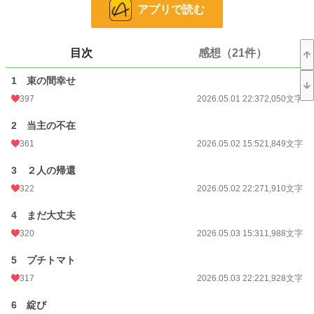
アプリで読む
恋愛
2,579 位 / 66,374 件
お気に入り
1,519
目次
感想（21件）
24h.ポイント
269 pt
1 束の間幸せ
文字数
63,926
397
2026.05.01 22:37
2,050文字
更新日時
2026.05.16 21:18
2 当主の不在
361
2026.05.02 15:52
1,849文字
初回公開日時
2026.05.01 22:37
初回完結日時
2026.05.16 21:18
3 ２人の帰還
322
2026.05.02 22:27
1,910文字
週間ポイント
1,942 pt (4,983 位)
4 まだ大丈夫
月間ポイント
11,069 pt (4,139 位)
320
2026.05.03 15:31
1,988文字
年間ポイント
695,014 pt (632 位)
5 プチトマト
累計ポイント
697,316 pt (8,033 位)
317
2026.05.03 22:22
1,928文字
6 綻び