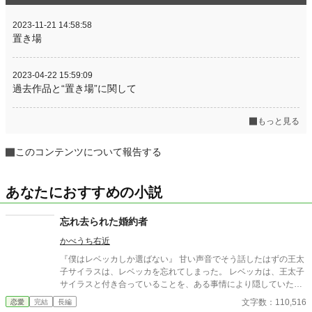
2023-11-21 14:58:58
置き場
2023-04-22 15:59:09
過去作品と“置き場”に関して
もっと見る
このコンテンツについて報告する
あなたにおすすめの小説
忘れ去られた婚約者
かべうち右近
『僕はレベッカしか選ばない』 甘い声音でそう話したはずの王太
子サイラスは、レベッカを忘れてしまった。 レベッカは、王太子
サイラスと付き合っていることを、ある事情により隠していた。
舞踏会で関係を公表し、婚約者に指名される予定だったのに、舞
文字数：110,516
恋愛
完結
長編
踊会の夜にサイラスは薬を盛られて倒れ、記憶喪失になってしま